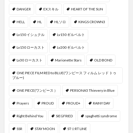
DANGER
EXスキル
HEART OF THE SUN
HELL
HL
HLソロ
KINGS CROWN3
Lv150 イシュクル
Lv150 ギルベルト
Lv150 ローカスト
Lv200 ギルベルト
Lv30 ローカスト
Marionette Stars
OLD BOND
ONE PIECE FILM RED to BLUE(ワンピース フィルム レッド トゥ
ブルー)
ONE PIECE(ワンピース ）
PERSONA5 Thievery in Blue
Prayers
PROUD
PROUD+
RAINY DAY
Right Behind You
SIEGFRIED
spaghetti syndrome
SSR
STAY MOON
ST☆RT LINE