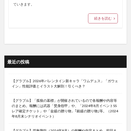
ていきます。
続きを読む
最近の投稿
【グラブル】2026年バレンタイン新キャラ「ワムデュス」「ガウェ
イン」性能評価とイラスト大解剖！引くべき？
【グラブル】「孤狼の墓標」が開催されているので各報酬や内容等
のまとめ。報酬には武器「焚身怨甲」や、「2024年8月イベントSS
レア確定チケット」や「金緩の贈り物」｢銀緩の贈り物｣等。（2024
年8月末シナリオイベント）
【グラブル】四象降臨（2024年8月）の報酬や内容まとめ。前回ま