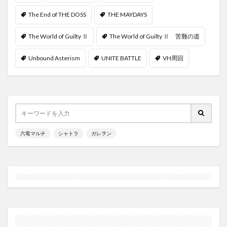
The End of THE DOSS
THE MAYDAYS
The World of Guilty Ⅱ
The World of Guilty Ⅱ 苦難の道
Unbound Asterism
UNITE BATTLE
VH周回
六竜マルチ
シャトラ
ガレヲン