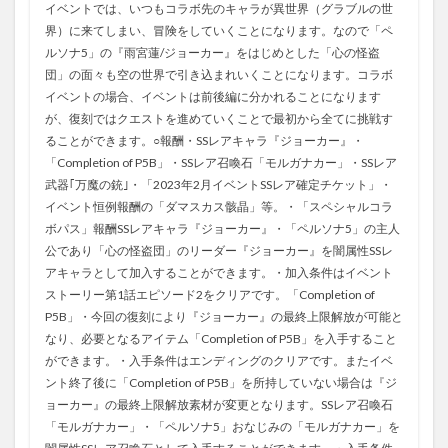
イベントでは、いつもコラボ先のキャラが異世界（グラブルの世
界）に来てしまい、冒険をしていくことになります。なので「ペ
ルソナ5」の『雨宮蓮/ジョーカー』をはじめとした「心の怪盗
団」の面々も空の世界で引き込まれいくことになります。コラボ
イベントの場合、イベントは前後編に分かれることになります
が、復刻ではクエストを進めていくことで最初から全てに挑戦す
ることができます。○報酬・SSレアキャラ『ジョーカー』・
「Completion of P5B」・SSレア召喚石「モルガナカー」・SSレア
武器｢万魔の銃｣・「2023年2月イベントSSレア確定チケット」・
イベント恒例報酬の「ダマスカス骸晶」等。・「スペシャルコラ
ボパス」報酬SSレアキャラ『ジョーカー』・「ペルソナ5」の主人
公であり「心の怪盗団」のリーダー『ジョーカー』を闇属性SSレ
アキャラとして加入することができます。・加入条件はイベント
ストーリー第1話エピソード2をクリアです。「Completion of
P5B」・今回の復刻により『ジョーカー』の最終上限解放が可能と
なり、必要となるアイテム「Completion of P5B」を入手すること
ができます。・入手条件はエンディングのクリアです。またイベ
ント終了後に「Completion of P5B」を所持していない場合は『ジ
ョーカー』の最終上限解放素材が変更となります。SSレア召喚石
「モルガナカー」・「ペルソナ5」おなじみの「モルガナカー」を