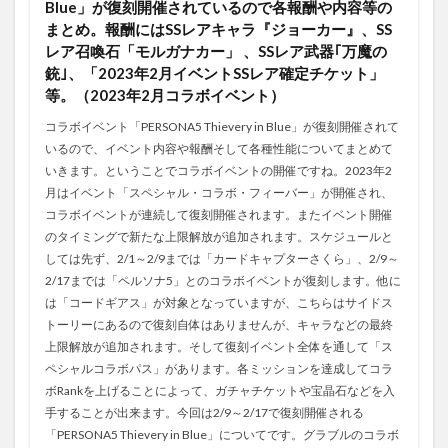
Blue」が復刻開催されているので各報酬や内容等の
まとめ。報酬にはSSレアキャラ『ジョーカー』、SS
レア召喚石「モルガナカー」 、SSレア武器｢万魔の
銃｣、「2023年2月イベントSSレア確定チケット」
等。（2023年2月コラボイベント）
コラボイベント「PERSONA5 Thievery in Blue」が復刻開催されて
いるので、イベント内容や報酬そして各種性能についてまとめて
いきます。ということでコラボイベントの開催ですね。2023年2
月はイベント「スペシャル・コラボ・フィーバー」が開催され、
コラボイベントが連続して復刻開催されます。またイベント開催
のタイミングで新たな上限解放が追加されます。スケジュールと
しては先ず、2/1～2/9までは「カードキャプターさくら」、2/9～
2/17までは「ペルソナ5」とのコラボイベントが復刻します。他に
は「コードギアス」が対象となっていますが、こちらはサイドス
トーリーにあるので復刻自体はありませんが、キャラなどの最終
上限解放が追加されます。そして復刻イベント全体を通して「ス
ペシャルコラボパス」があります。各ミッションを達成してコラ
ボRankを上げることによって、ガチャチケットや宝晶石などを入
手することが出来ます。今回は2/9～2/17で復刻開催される
「PERSONA5 Thievery in Blue」についてです。グラブルのコラボ