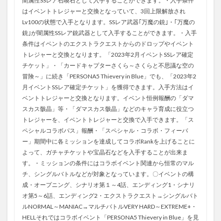
闇属性SSレア召喚石として入手することができます。・入手条件
はイベントトレジャーと交換となっていて、3回上限解放され
Lv100の状態で入手となります。SSレア武器｢万魔の銃｣・｢万魔の
銃｣が闇属性SSレア銃武器として入手することができます。・入手
条件はイベントのエクストラクエストからのドロップやイベント
トレジャーと交換となります。「2023年2月イベントSSレア確定
チケット」・「カードキャプターさくら～さくらと不思議な空の
冒険～」に続き「PERSONA5 Thievery in Blue」でも、「2023年2
月イベントSSレア確定チケット」を獲得できます。入手方法はイ
ベントトレジャーと交換となります。イベント恒例報酬の「ダマ
スカス骸晶」等・「ダマスカス骸晶」などのキャラ育成に役立つ
トレジャーを、イベントトレジャーと交換で入手できます。「ス
ペシャルコラボパス」報酬・「スペシャル・コラボ・フィーバ
ー」期間中に各ミッションを達成してコラボRankを上げることに
よって、ガチャチケットや宝晶石などを入手することが出来ま
す。・ミッションの条件にはコラボイベント関連から恒常のマル
チ、シングルバトルなどが対象となっています。〇イベントの構
成・オープニング、シナリオ第１～4話、エンディング1・シナリ
オ第5～6話、エンディング2・エクストラクエスト→シングルバト
ルNORMAL～MANIAC→マルチバトルVERY HARD～EXTREME+・
HELLそれではコラボイベント「PERSONA5 Thievery in Blue」を見