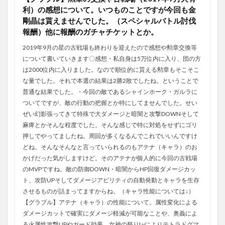
利）の感想について。いつものことですが今回も金
剛晶は貰えませんでした。（スペシャルバトル討伐
報酬）他に報酬のガチャチケットとか。
2019年9月の星の古戦場も終わりを迎えたので感想や勲章交換等
について書いていきます〇感想・私自身は5万位内に入り、団の方
は2000位内に入りました。なので順位的に貰える勲章もそこそこ
な量でした。それで本選の結果は2勝2敗でしたね。ということで
普通な結果でした。・今回の敵であるシャインホーク・ガルラに
ついてですが、敵の行動の把握とか特にしてませんでした。せい
ぜい幻影張ってきて特殊で大ダメージと暗闇と攻撃DOWNそして
麻痺とかそんな程度でした。そんな感じで特に対処をせずにゴリ
押しでやってましたね。周回が多くなるんでこれでいいんですけ
どね。そんなそんなと言っていられるのもアテナ（キャラ）のお
かげだった気がしますけど。そのアテナが個人的に今回の古戦場
のMVPですね。敵の防御DOWN・暗闇からHP回復ダメージカッ
ト、攻防UPそしてダメージアビリティの自動発動とキャラを生存
させるものが詰まってますからね。（キャラ性能については↓）
【グラブル】アテナ（キャラ）の性能について。属性変化による
ダメージカットで確実にダメージ軽減が可能なことや、奥義によ
る火属性攻撃UPやガード効果、女神の怒りLvによりテトラドグマ