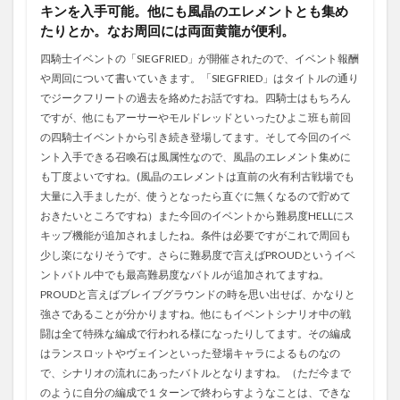
キンを入手可能。他にも風晶のエレメントとも集め
たりとか。なお周回には両面黄龍が便利。
四騎士イベントの「SIEGFRIED」が開催されたので、イベント報酬
や周回について書いていきます。「SIEGFRIED」はタイトルの通り
でジークフリートの過去を絡めたお話ですね。四騎士はもちろん
ですが、他にもアーサーやモルドレッドといったひよこ班も前回
の四騎士イベントから引き続き登場してます。そして今回のイベ
ント入手できる召喚石は風属性なので、風晶のエレメント集めに
も丁度よいですね。(風晶のエレメントは直前の火有利古戦場でも
大量に入手ましたが、使うとなったら直ぐに無くなるので貯めて
おきたいところですね）また今回のイベントから難易度HELLにス
キップ機能が追加されましたね。条件は必要ですがこれで周回も
少し楽になりそうです。さらに難易度で言えばPROUDというイベ
ントバトル中でも最高難易度なバトルが追加されてますね。
PROUDと言えばブレイブグラウンドの時を思い出せば、かなりと
強さであることが分かりますね。他にもイベントシナリオ中の戦
闘は全て特殊な編成で行われる様になったりしてます。その編成
はランスロットやヴェインといった登場キャラによるものなの
で、シナリオの流れにあったバトルとなりますね。（ただ今まで
のように自分の編成で１ターンで終わらすようなことは、できな