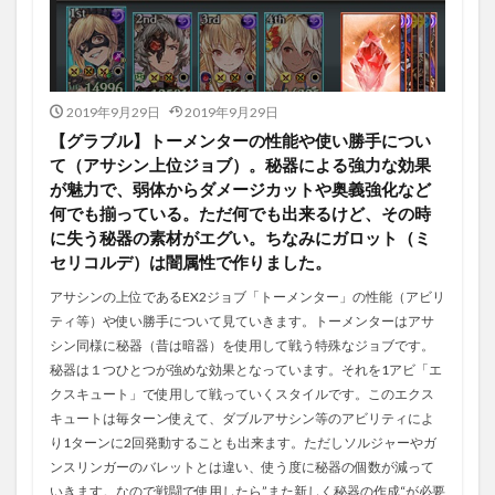
2019年9月29日
2019年9月29日
【グラブル】トーメンターの性能や使い勝手につい
て（アサシン上位ジョブ）。秘器による強力な効果
が魅力で、弱体からダメージカットや奥義強化など
何でも揃っている。ただ何でも出来るけど、その時
に失う秘器の素材がエグい。ちなみにガロット（ミ
セリコルデ）は闇属性で作りました。
アサシンの上位であるEX2ジョブ「トーメンター」の性能（アビリ
ティ等）や使い勝手について見ていきます。トーメンターはアサ
シン同様に秘器（昔は暗器）を使用して戦う特殊なジョブです。
秘器は１つひとつが強めな効果となっています。それを1アビ「エ
クスキュート」で使用して戦っていくスタイルです。このエクス
キュートは毎ターン使えて、ダブルアサシン等のアビリティによ
り1ターンに2回発動することも出来ます。ただしソルジャーやガ
ンスリンガーのバレットとは違い、使う度に秘器の個数が減って
いきます。なので戦闘で使用したら”また新しく秘器の作成“が必要