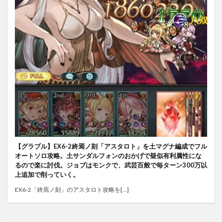
【グラブル】EX6-2終焉ノ刻「アスタロト」を土マグナ編成でフル
オートソロ攻略。土サンダルフォンのおかげで疑似有利属性にな
るので楽に討伐。ジョブはモンクで、武芸百般で毎ターン300万以
上追加で削っていく。
EX6-2「終焉ノ刻」のアスタロト攻略を[…]