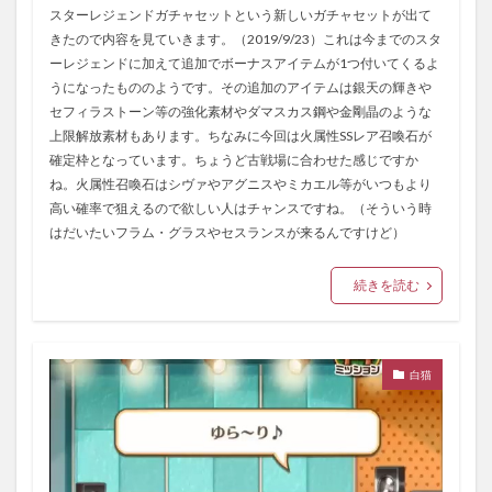
スターレジェンドガチャセットという新しいガチャセットが出て
きたので内容を見ていきます。（2019/9/23）これは今までのスタ
ーレジェンドに加えて追加でボーナスアイテムが1つ付いてくるよ
うになったもののようです。その追加のアイテムは銀天の輝きや
セフィラストーン等の強化素材やダマスカス鋼や金剛晶のような
上限解放素材もあります。ちなみに今回は火属性SSレア召喚石が
確定枠となっています。ちょうど古戦場に合わせた感じですか
ね。火属性召喚石はシヴァやアグニスやミカエル等がいつもより
高い確率で狙えるので欲しい人はチャンスですね。（そういう時
はだいたいフラム・グラスやセスランスが来るんですけど）
続きを読む
白猫