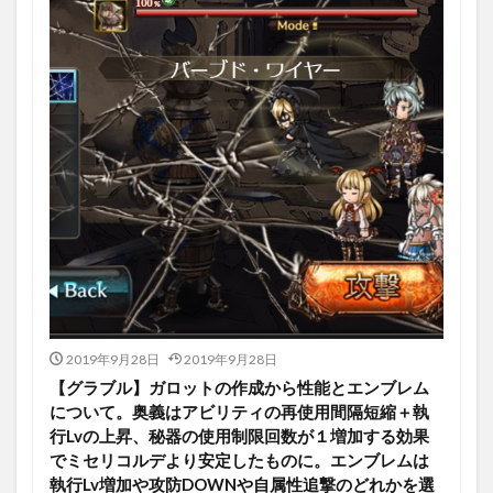
2019年9月28日
2019年9月28日
【グラブル】ガロットの作成から性能とエンブレム
について。奥義はアビリティの再使用間隔短縮＋執
行Lvの上昇、秘器の使用制限回数が１増加する効果
でミセリコルデより安定したものに。エンブレムは
執行Lv増加や攻防DOWNや自属性追撃のどれかを選