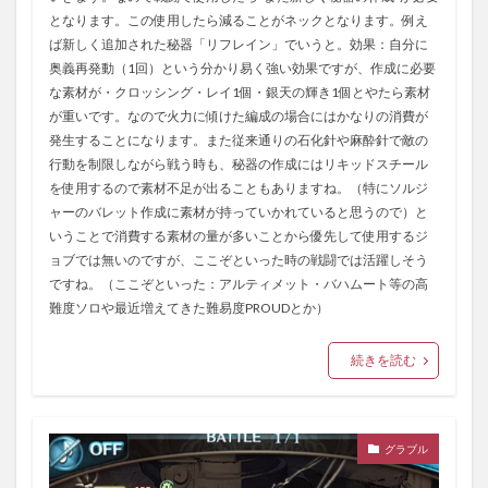
となります。この使用したら減ることがネックとなります。例え
ば新しく追加された秘器「リフレイン」でいうと。効果：自分に
奥義再発動（1回）という分かり易く強い効果ですが、作成に必要
な素材が・クロッシング・レイ1個・銀天の輝き1個とやたら素材
が重いです。なので火力に傾けた編成の場合にはかなりの消費が
発生することになります。また従来通りの石化針や麻酔針で敵の
行動を制限しながら戦う時も、秘器の作成にはリキッドスチール
を使用するので素材不足が出ることもありますね。（特にソルジ
ャーのバレット作成に素材が持っていかれていると思うので）と
いうことで消費する素材の量が多いことから優先して使用するジ
ョブでは無いのですが、ここぞといった時の戦闘では活躍しそう
ですね。（ここぞといった：アルティメット・バハムート等の高
難度ソロや最近増えてきた難易度PROUDとか）
続きを読む
グラブル