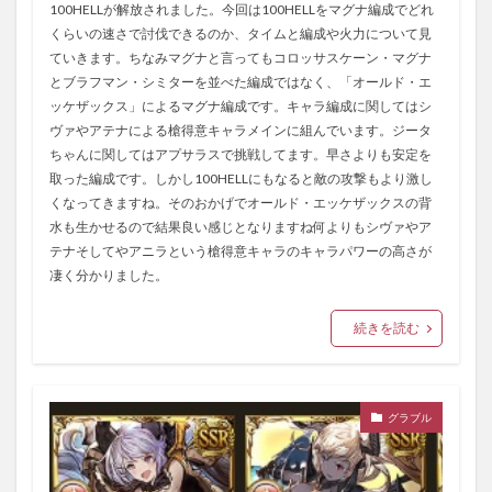
100HELLが解放されました。今回は100HELLをマグナ編成でどれ
くらいの速さで討伐できるのか、タイムと編成や火力について見
ていきます。ちなみマグナと言ってもコロッサスケーン・マグナ
とブラフマン・シミターを並べた編成ではなく、「オールド・エ
ッケザックス」によるマグナ編成です。キャラ編成に関してはシ
ヴァやアテナによる槍得意キャラメインに組んでいます。ジータ
ちゃんに関してはアプサラスで挑戦してます。早さよりも安定を
取った編成です。しかし100HELLにもなると敵の攻撃もより激し
くなってきますね。そのおかげでオールド・エッケザックスの背
水も生かせるので結果良い感じとなりますね何よりもシヴァやア
テナそしてやアニラという槍得意キャラのキャラパワーの高さが
凄く分かりました。
続きを読む
グラブル