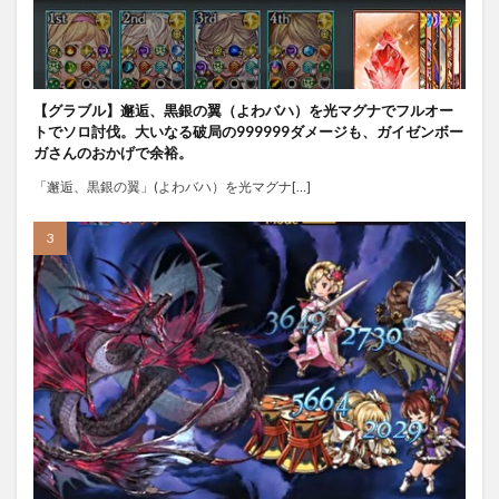
【グラブル】邂逅、黒銀の翼（よわバハ）を光マグナでフルオー
トでソロ討伐。大いなる破局の999999ダメージも、ガイゼンボー
ガさんのおかげで余裕。
「邂逅、黒銀の翼」(よわバハ）を光マグナ[…]