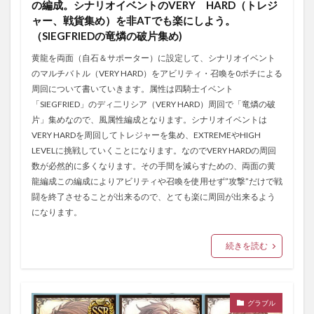
の編成。シナリオイベントのVERY HARD（トレジ
ャー、戦貨集め）を非ATでも楽にしよう。
（SIEGFRIEDの竜燐の破片集め)
黄龍を両面（自石＆サポーター）に設定して、シナリオイベント
のマルチバトル（VERY HARD）をアビリティ・召喚を0ポチによる
周回について書いていきます。属性は四騎士イベント
「SIEGFRIED」のディ二リシア（VERY HARD）周回で「竜燐の破
片」集めなので、風属性編成となります。シナリオイベントは
VERY HARDを周回してトレジャーを集め、EXTREMEやHIGH
LEVELに挑戦していくことになります。なのでVERY HARDの周回
数が必然的に多くなります。その手間を減らすための、両面の黄
龍編成この編成によりアビリティや召喚を使用せず”攻撃”だけで戦
闘を終了させることが出来るので、とても楽に周回が出来るよう
になります。
続きを読む
グラブル