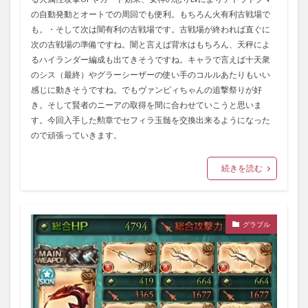
の自動発動とオートでの周回でも便利。もちろん火有利古戦場で
も。・そして次は闇有利の古戦場です。古戦場が終われば直ぐに
次の古戦場の準備ですね。闇と言えば背水はもちろん、天秤によ
るハイランダー編成も出てきそうですね。キャラで言えば十天衆
のシス（最終）やグラーシーザーの使い手のコルルあたりもいい
感じに動きそうですね。でもヴァンピィちゃんの追撃祭りが好
き。そして賢者のニーアの取得を間に合わせていこうと思いま
す。今回入手した勲章でセフィラ玉髄を交換出来るようになった
ので頑張っていきます。
続きを読む
グラブル