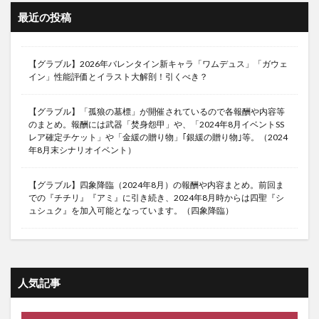
最近の投稿
【グラブル】2026年バレンタイン新キャラ「ワムデュス」「ガウェ
イン」性能評価とイラスト大解剖！引くべき？
【グラブル】「孤狼の墓標」が開催されているので各報酬や内容等
のまとめ。報酬には武器「焚身怨甲」や、「2024年8月イベントSS
レア確定チケット」や「金緩の贈り物」｢銀緩の贈り物｣等。（2024
年8月末シナリオイベント）
【グラブル】四象降臨（2024年8月）の報酬や内容まとめ。前回ま
での『チチリ』『アミ』に引き続き、2024年8月時からは四聖『シ
ュシュク』を加入可能となっています。（四象降臨）
人気記事