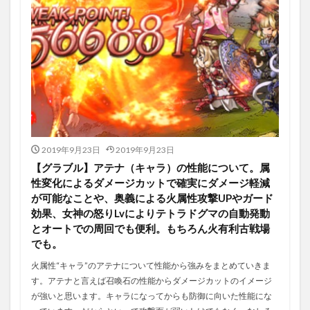
2019年9月23日
2019年9月23日
【グラブル】アテナ（キャラ）の性能について。属
性変化によるダメージカットで確実にダメージ軽減
が可能なことや、奥義による火属性攻撃UPやガード
効果、女神の怒りLvによりテトラドグマの自動発動
とオートでの周回でも便利。もちろん火有利古戦場
でも。
火属性“キャラ”のアテナについて性能から強みをまとめていきま
す。アテナと言えば召喚石の性能からダメージカットのイメージ
が強いと思います。キャラになってからも防御に向いた性能にな