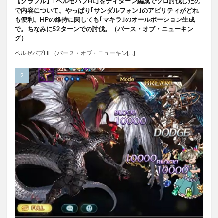
【グラブル】｢ベルゼバブHL｣をティターン編成でソロ討伐したの
で内容について。やっぱり｢サンダルフォン｣のアビリティがどれ
も便利。HPの維持に関しても｢マキラ｣のオールポーション生成
で。ちなみに52ターンでの討伐。（バース・オブ・ニューキン
グ）
ベルゼバブHL（バース・オブ・ニューキン[…]