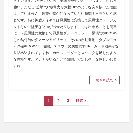
っています。だからといって攻撃面が弱いわけでもなく、むしろ
強い。ただし“追撃”や“攻撃力が大幅UP”のような突き抜けた性能
はしていません。攻撃が疎かになっていない防御キャラという感
じです。特に神盾アイギスは風属性に変換して風属性ダメージカ
ットなので堅実な防御が出来たりします。では出来ることを簡単
に、・風属性に変換して風属性ダメージカット・累積防御DOWN
と灼熱付与のダメージアビリティ、それの自動発動・ダブルアタ
ック確率DOWN、暗闇、スロウ・火属性攻撃UP、ガード効果かな
り詰め込まれてますね、カオスルーダーとスパルタを足したよう
な性能です。アテナがいるだけで戦闘が安定しそうな感じがしま
すね。
続きを読む
1
2
3
Next