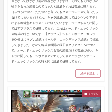
今となってはかなり前の武器となりますね。それでもそれなりの
強さをもった武器なのでちゃんと編成をすれば普通に戦えます。
（ふつうに強い）ただ強いと言ってもダメージレースで言ったら
負けてしまいますけどね。キャラ編成に関してはシヴァやアテナ
による槍得意キャラメインに組んでいます。ジータちゃんに関し
てはアプサラスで挑戦してます。これはオールド・エッケザック
ス編成の時と一緒です。【グラブル】シャインホーク・ガルラ
100HELLにマグナ編成（オールド・エッケザックス編成）で挑戦
してきました。なので編成や戦闘の様子やクリアタイムについ
て。オールド・エッケザックスも昔の武器だけど普通に強い。キ
ャラに関しても、シヴァやアテナそしてやアニラというオール
ド・エッケザックスの時と同じ編成で挑戦してます。
続きを読む
グラブル