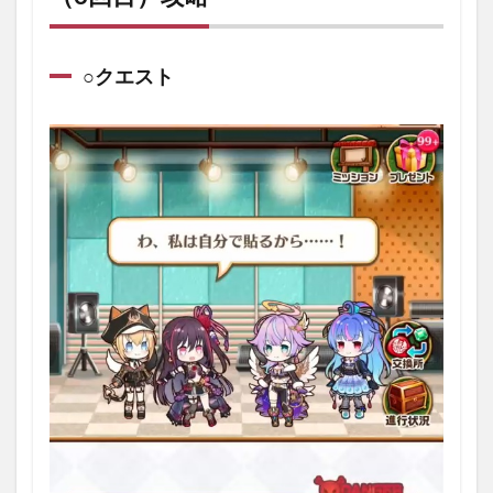
ォリ
ュー
ショ
ン
○クエスト
（3
回
目）
攻略
1.1
○クエ
スト
1.2
○敵の
情報
1.3
○編成
1.4
○攻略
につ
いて
1.5