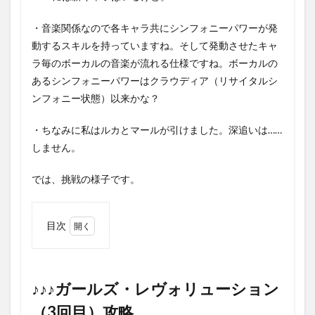
・音楽関係なので各キャラ共にシンフォニーパワーが発
動するスキルを持っていますね。そして発動させたキャ
ラ毎のボーカルの音楽が流れる仕様ですね。ボーカルの
あるシンフォニーパワーはクラウディア（リサイタルシ
ンフォニー状態）以来かな？
・ちなみに私はルカとマールが引けました。深追いは……
しません。
では、挑戦の様子です。
目次
1
♪♪♪
ガー
ル
♪♪♪ガールズ・レヴォリューション
ズ・
（3回目）攻略
レヴ