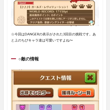
○クエ
スト
に挑
戦①
1.6
○クエ
☆今回はDANGERの表示がされた3回目の挑戦です。あ
スト
に挑
と上のちびキャラ達は可愛いですよね〜
戦②
1.7
○クエ
○敵の情報
スト
に挑
戦③
1.8
○クエ
スト
に挑
戦④
1.9
○戦闘