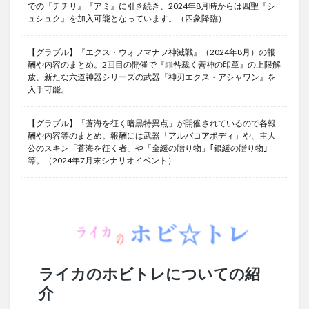
での『チチリ』『アミ』に引き続き、2024年8月時からは四聖『シ
ュシュク』を加入可能となっています。（四象降臨）
【グラブル】『エクス・ウォフマナフ神滅戦』（2024年8月）の報
酬や内容のまとめ。2回目の開催で『罪咎裁く善神の印章』の上限解
放、新たな六道神器シリーズの武器『神刃エクス・アシャワン』を
入手可能。
【グラブル】「蒼海を征く暗黒特異点」が開催されているので各報
酬や内容等のまとめ。報酬には武器「アルバコアボディ」や、主人
公のスキン「蒼海を征く者」や「金緩の贈り物」｢銀緩の贈り物｣
等。（2024年7月末シナリオイベント）