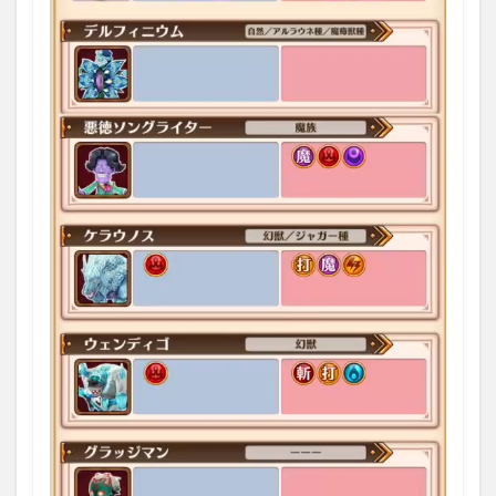
結果
2
まと
め