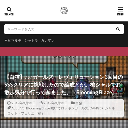
六竜マルチ
シャトラ
ガレヲン
【白猫】♪♪♪ガールズ・レヴォリューション3回目の
SSSクリアに挑戦したので編成とか。槍シャルでお
散歩気分で行ってきました。（Blooming Blaze)
2019年9月23日
2019年9月23日
白猫
ALL LIVE
,
Blooming Blaze 咲いてロッキンガールズ
,
DANGER
,
シャル
ロット・フェリエ（槍）