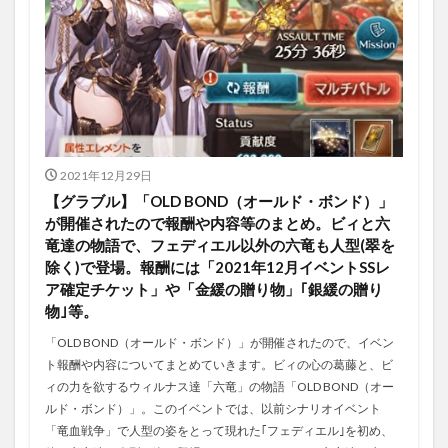
2021年12月29日
【グラブル】「OLD BOND（オールド・ボンド）」
が開催されたので報酬や内容等のまとめ。ビィと六
竜達の物語で、フェディエル以外の六竜も人型(翠を
除く)で登場。報酬には「2021年12月イベントSSレ
ア確定チケット」や「金緩の贈り物」｢銀緩の贈り
物｣等。
「OLD BOND（オールド・ボンド）」が開催されたので、イベン
ト報酬や内容についてまとめていきます。ビィの心の葛藤と、ビ
ィの力を欲するウィルナス達「六竜」の物語「OLD BOND（オー
ルド・ボンド）」。このイベントでは、以前シナリオイベント
「竜血戦争」で人型の姿をとって現れた｢フェディエル｣を初め、