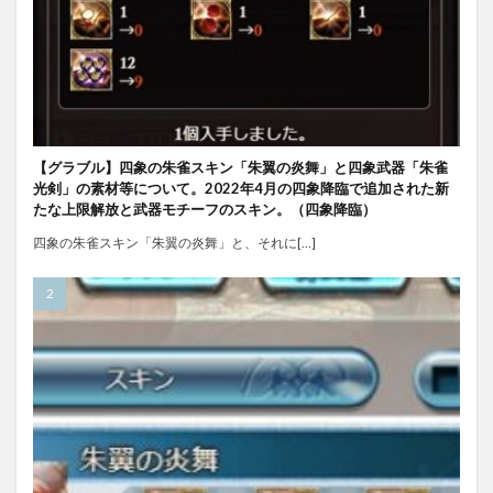
【グラブル】四象の朱雀スキン「朱翼の炎舞」と四象武器「朱雀
光剣」の素材等について。2022年4月の四象降臨で追加された新
たな上限解放と武器モチーフのスキン。（四象降臨）
四象の朱雀スキン「朱翼の炎舞」と、それに[…]