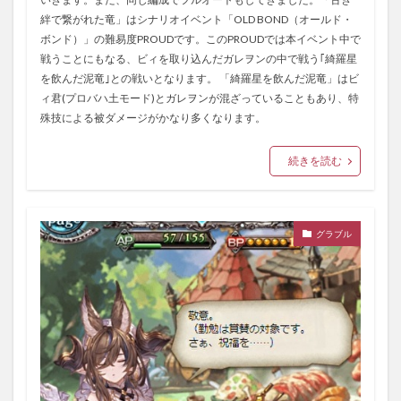
絆で繋がれた竜」はシナリオイベント「OLD BOND（オールド・
ボンド）」の難易度PROUDです。このPROUDでは本イベント中で
戦うことにもなる、ビィを取り込んだガレヲンの中で戦う｢綺羅星
を飲んだ泥竜｣との戦いとなります。 「綺羅星を飲んだ泥竜」はビ
ィ君(プロバハ土モード)とガレヲンが混ざっていることもあり、特
殊技による被ダメージがかなり多くなります。
続きを読む
グラブル