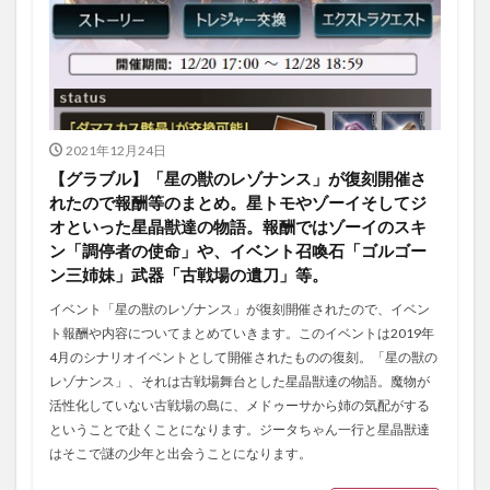
2021年12月24日
【グラブル】「星の獣のレゾナンス」が復刻開催さ
れたので報酬等のまとめ。星トモやゾーイそしてジ
オといった星晶獣達の物語。報酬ではゾーイのスキ
ン「調停者の使命」や、イベント召喚石「ゴルゴー
ン三姉妹」武器「古戦場の遺刀」等。
イベント「星の獣のレゾナンス」が復刻開催されたので、イベン
ト報酬や内容についてまとめていきます。このイベントは2019年
4月のシナリオイベントとして開催されたものの復刻。「星の獣の
レゾナンス」、それは古戦場舞台とした星晶獣達の物語。魔物が
活性化していない古戦場の島に、メドゥーサから姉の気配がする
ということで赴くことになります。ジータちゃん一行と星晶獣達
はそこで謎の少年と出会うことになります。