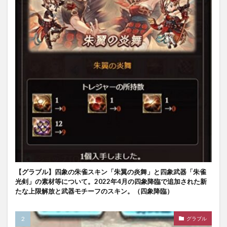
【グラブル】四象の朱雀スキン「朱翼の炎舞」と四象武器「朱雀
光剣」の素材等について。2022年4月の四象降臨で追加された新
たな上限解放と武器モチーフのスキン。（四象降臨）
グラブル