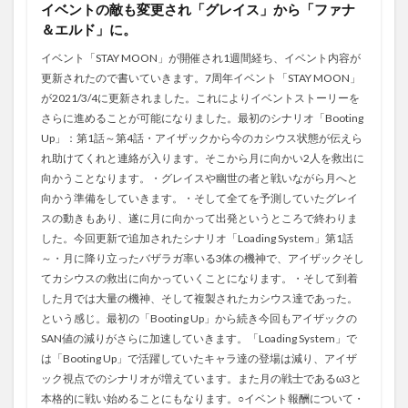
イベントの敵も変更され「グレイス」から「ファナ
＆エルド」に。
イベント「STAY MOON」が開催され1週間経ち、イベント内容が
更新されたので書いていきます。7周年イベント「STAY MOON」
が2021/3/4に更新されました。これによりイベントストーリーを
さらに進めることが可能になりました。最初のシナリオ「Booting
Up」：第1話～第4話・アイザックから今のカシウス状態が伝えら
れ助けてくれと連絡が入ります。そこから月に向かい2人を救出に
向かうことなります。・グレイスや幽世の者と戦いながら月へと
向かう準備をしていきます。・そして全てを予測していたグレイ
スの動きもあり、遂に月に向かって出発というところで終わりま
した。今回更新で追加されたシナリオ「Loading System」第1話
～・月に降り立ったバザラガ率いる3体の機神で、アイザックそし
てカシウスの救出に向かっていくことになります。・そして到着
した月では大量の機神、そして複製されたカシウス達であった。
という感じ。最初の「Booting Up」から続き今回もアイザックの
SAN値の減りがさらに加速していきます。「Loading System」で
は「Booting Up」で活躍していたキャラ達の登場は減り、アイザ
ック視点でのシナリオが増えています。また月の戦士であるω3と
本格的に戦い始めることにもなります。○イベント報酬について・