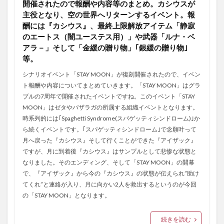
開催されたので報酬や内容等のまとめ。カシウスが
主役となり、空の世界へリターンするイベント。報
酬には『カシウス』、最終上限解放アイテム「静寂
のエートス（闇ユーステス用）」や武器「ルナ・ベ
アラ－」そして「金緩の贈り物」｢銀緩の贈り物｣
等。
シナリオイベント「STAY MOON」が復刻開催されたので、イベン
ト報酬や内容についてまとめていきます。「STAY MOON」はグラ
ブルの7周年で開催されたイベントですね。このイベント「STAY
MOON」はゼタやバザラガの所属する組織イベントとなります。
時系列的には｢Spaghetti Syndrome(スパゲッティシンドローム)｣か
ら続くイベントです。｢スパゲッティシンドローム｣で念願叶って
月へ戻った『カシウス』そして行くことができた『アイザック』
ですが、月に到着後『カシウス』はサンプルとして悲惨な状態と
なりました。そのエンディング、そして「STAY MOON」の開幕
で、『アイザック』から今の『カシウス』の状態が伝えられ”助け
てくれ”と連絡が入り、月に向かい2人を救出するというのが今回
の「STAY MOON」となります。
続きを読む