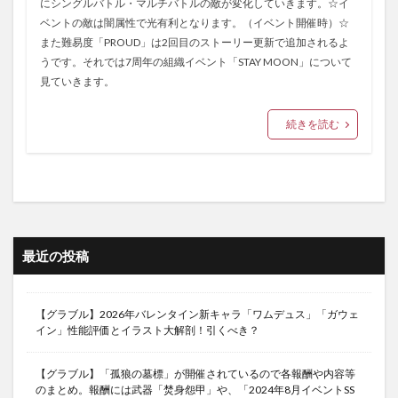
にシングルバトル・マルチバトルの敵が変化していきます。☆イ
ベントの敵は闇属性で光有利となります。（イベント開催時）☆
また難易度「PROUD」は2回目のストーリー更新で追加されるよ
うです。それでは7周年の組織イベント「STAY MOON」について
見ていきます。
続きを読む
最近の投稿
【グラブル】2026年バレンタイン新キャラ「ワムデュス」「ガウェ
イン」性能評価とイラスト大解剖！引くべき？
【グラブル】「孤狼の墓標」が開催されているので各報酬や内容等
のまとめ。報酬には武器「焚身怨甲」や、「2024年8月イベントSS