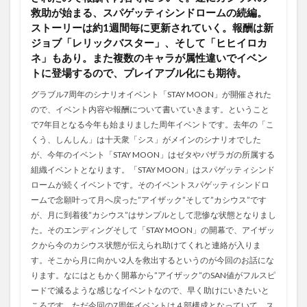
救助が始まる、スパゲッティシンドロームの続編。
ストーリーは約1週間毎に更新されていく。報酬は新
ジョブ「レリックバスター」、そして「ヒヒイロカ
ネ」もあり。また複数のキャラが属性違いでイベン
トに登場するので、プレイアブル化にも期待。
グラブル7周年のシナリオイベント「STAY MOON」が開催された
ので、イベント内容や報酬について書いていきます。ということ
で7年目となる今年も始まりました周年イベントです。去年の「こ
くう、しんしん」は十天衆「シス」がメインのシナリオでした
が、今年のイベント「STAY MOON」はゼタやバザラガの所属する
組織イベントとなります。「STAY MOON」はスパゲッティシンド
ロームが続くイベントです。そのイベントスパゲッティシンドロ
ームで念願叶って月へ戻った”アイザック”そして”カシウス”です
が、月に到着後”カシウス”はサンプルとして悲惨な状態となりまし
た。そのエンディングそして「STAY MOON」の開幕で、アイザッ
クから今のカシウス状態が伝えられ助けてくれと連絡が入りま
す。そこから月に向かい2人を救出するというのが今回のお話にな
ります。なにはともかく開幕から”アイザック”のSAN値がフルスピ
ードで減るような感じなイベントなので、早く助けにいきたいと
ころです。ただ今回の7周年イベントは４部構成となっていて、ス