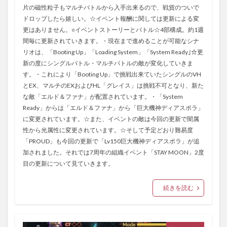
片の磁性粒子もマルチバトルから入手出来るので、戦貨のついで
ドロップしたら嬉しい。☆イベント報酬に関しては更新による変
更はありません。○イベントストーリーとバトル☆4部構成。約1週
間毎に更新されていきます。・現在まで進めることが可能なシナ
リオは、「Booting Up」「Loading System」「System Ready｣☆更
新の度にシングルバトル・マルチバトルの敵が変化していきま
す。・これにより「Booting Up」で挑戦出来ていたシングルのVH
とEX、マルチのEXおよびHL「グレイス」は挑戦不可となり、新た
な敵「エルド＆ファナ」が配置されています。・「System
Ready」からは「エルド＆ファナ」から「巨大機神ディアスポラ」
に変更されています。☆また、イベントの敵は今回の更新で闇属
性から光属性に変更されています。☆そして予定どおり難易度
「PROUD」も今回の更新で「Lv150巨大機神ディアスポラ」が追
加されました。それでは7周年の組織イベント「STAY MOON」2度
目の更新について見ていきます。
続きを読む