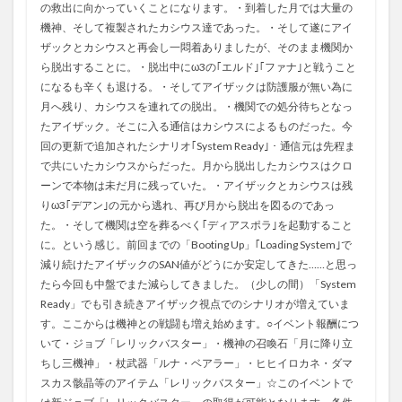
の救出に向かっていくことになります。・到着した月では大量の
機神、そして複製されたカシウス達であった。・そして遂にアイ
ザックとカシウスと再会し一悶着ありましたが、そのまま機関か
ら脱出することに。・脱出中にω3の｢エルド｣｢ファナ｣と戦うこと
になるも辛くも退ける。・そしてアイザックは防護服が無い為に
月へ残り、カシウスを連れての脱出。・機関での処分待ちとなっ
たアイザック。そこに入る通信はカシウスによるものだった。今
回の更新で追加されたシナリオ｢System Ready｣・通信元は先程ま
で共にいたカシウスからだった。月から脱出したカシウスはクロ
ーンで本物は未だ月に残っていた。・アイザックとカシウスは残
りω3｢デアン｣の元から逃れ、再び月から脱出を図るのであっ
た。・そして機関は空を葬るべく｢ディアスポラ｣を起動すること
に。という感じ。前回までの「Booting Up」｢Loading System｣で
減り続けたアイザックのSAN値がどうにか安定してきた……と思っ
たら今回も中盤でまた減らしてきました。（少しの間）「System
Ready」でも引き続きアイザック視点でのシナリオが増えていま
す。ここからは機神との戦闘も増え始めます。○イベント報酬につ
いて・ジョブ「レリックバスター」・機神の召喚石「月に降り立
ちし三機神」・杖武器「ルナ・ベアラー」・ヒヒイロカネ・ダマ
スカス骸晶等のアイテム「レリックバスター」☆このイベントで