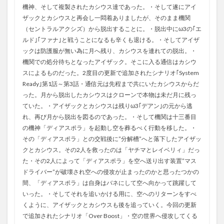
機神、そして複製されたカシウス達であった。・そして遂にアイ
ザックとカシウスと再会し一悶着ありましたが、そのまま機関
（セントラルアクシズ）から脱出することに。・脱出中にω3の｢エ
ルド｣｢ファナ｣と戦うことになるも辛くも退ける。・そしてアイザ
ックは防護服が無い為に月へ残り、カシウスを連れての脱出。・
機関での処分待ちとなったアイザック。そこに入る通信はカシウ
スによるものだった。2度目の更新で追加されたシナリオ｢System
Ready｣第1話～第3話・通信元は先程まで共にいたカシウスからだ
った。月から脱出したカシウスはクローンで本物は未だ月に残っ
ていた。・アイザックとカシウスは残りω3｢デアン｣の元から逃
れ、再び月から脱出を図るのであった。・そして機関は十三番目
の機神「ディアスポラ」を起動し空を葬るべく行動を移した。・
その「ディアスポラ」との交戦後に”分解槽”へと落下したアイザッ
クとカシウス。その2人を救ったのは「ヤチマとレイベリィ」だっ
た・その2人によって「ディアスポラ」を空へ送り出す装置”マス
ドライバー”が破壊され空への侵攻が止まったのかと思ったつかの
間、「ディアスポラ」は自身はバネにして空へ向かって跳躍して
いった。・そしてそれを追いかける用に、空へのリターンをすべ
くように、アイザックとカシウスも後を追っていく。今回の更新
で追加されたシナリオ「Over Boost」・空の世界へ侵攻してくる