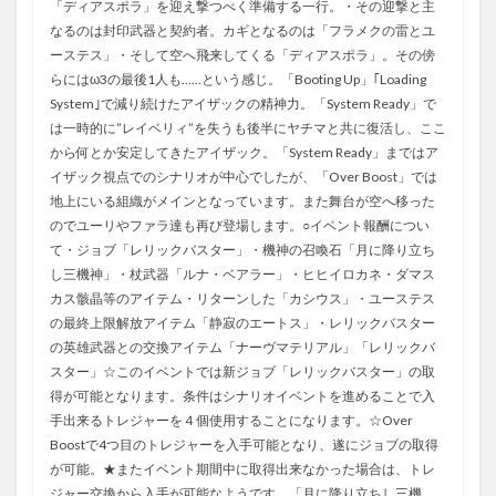
「ディアスポラ」を迎え撃つべく準備する一行。・その迎撃と主
なるのは封印武器と契約者。カギとなるのは「フラメクの雷とユ
ーステス」・そして空へ飛来してくる「ディアスポラ」。その傍
らにはω3の最後1人も……という感じ。「Booting Up」｢Loading
System｣で減り続けたアイザックの精神力。「System Ready」で
は一時的に”レイベリィ”を失うも後半にヤチマと共に復活し、ここ
から何とか安定してきたアイザック。「System Ready」まではア
イザック視点でのシナリオが中心でしたが、「Over Boost」では
地上にいる組織がメインとなっています。また舞台が空へ移った
のでユーリやファラ達も再び登場します。○イベント報酬につい
て・ジョブ「レリックバスター」・機神の召喚石「月に降り立ち
し三機神」・杖武器「ルナ・ベアラー」・ヒヒイロカネ・ダマス
カス骸晶等のアイテム・リターンした「カシウス」・ユーステス
の最終上限解放アイテム「静寂のエートス」・レリックバスター
の英雄武器との交換アイテム「ナーヴマテリアル」「レリックバ
スター」☆このイベントでは新ジョブ「レリックバスター」の取
得が可能となります。条件はシナリオイベントを進めることで入
手出来るトレジャーを４個使用することになります。☆Over
Boostで4つ目のトレジャーを入手可能となり、遂にジョブの取得
が可能。★またイベント期間中に取得出来なかった場合は、トレ
ジャー交換から入手が可能なようです。「月に降り立ちし三機