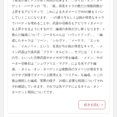
で硬直が無くテンポ良く周回が出来ます。〇タイム・オン・ター
ゲット・パーティの「弓」「銃」得意キャラの数だけ発動回数が
上昇するアビリティで、これによる大ダメージでVHの敵を１パン
していくことになります。・↑の通り弓もしくは銃が得意なキャラ
でパーティを埋めることや、武器や召喚石もアビリティダメージ
を上昇させるようにするので、編成の余裕が少し狭くなります。○
挑んだ編成について・ジータちゃんは「ハウンドドッグ」。・編
成したキャラは「ソーン」「シルヴァ」「メーテラ」「エッセ
ル」「イルノート」という、全員が弓か銃が得意なキャラ。・メ
イン武器は六道武器「フラマ・オルビス」。サブには「ミトロン
の弓」といった方陣武器やオメガボウ等を編成。・メイン、サポ
ーター召喚石は「シュヴァリエ・マグナ」による光マグナ編
成。・タイム・オン・ターゲットは複数回のダメージが発生する
のでサブ加護でダメージ上限増える「ベリアル」を編成。☆この
後は挑戦した編成、実際の様子、20箱に必要な戦貨についてそれ
ぞれ確認していきます。それでは光マグナによるタイム・オン・
ターゲット周回についてです。
続きを読む