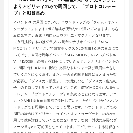
よりアビリティのみで周回して、「プロトコルテー
プ」と戦貨集め。
イベントVHの周回について、ハウンドドッグの「タイム・オン・
ターゲット」による1ポチ編成が便利なので書いていきます。ちな
みに光マグナ編成〈両面シュヴァリエ・マグナ〉となります。
（今回挑戦するのはグラブル7周年シナリオイベント「STAY
MOON」）ということで戦貨ボックスを20箱開ける為の周回につ
いてです。今回は周年イベント「STAY MOON」のマルチバトル
VH「LV30幽世の者」を相手にしていきます。シナリオイベントの
VH周回ではEXやHLに挑戦に必要なトレジャー及び戦貨集めをし
ていくことになります。また。十天衆の限界超越にまとまった数
が必要な「ダマスカス骸晶」。その元になる「ダマスカス磁性粒
子」のドロップも狙っていきます。この「STAY MOON」の場合は
トレジャー「プロトコルテープ」を集めることになります。いつ
もだとVHは両面黄龍編成で周回していましたが、今回からハウン
ドドッグでも周回をしていこうと思います。ハウンドドッグでの
周回の場合はアビリティ「タイム・オン・ターゲット」のみを使
用して敵を討伐していくことになります。なお、討伐に必要なダ
メージ量は640万前後となっています。アビリティによる討伐なの