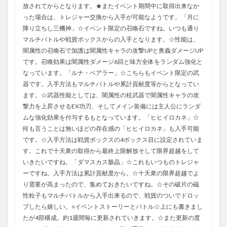
放されてからとなります。★またイベント期間中に取得出来なか
った場合は、トレジャー交換から入手が可能なようです。「月に
降り立ちし三機神」☆イベント限定の召喚石ですね。いつも通り
マルチバトルや戦貨ボックスからの入手となります。☆性能は、
闇属性の召喚石で加護は闇属性キャラの攻撃UPと奥義ダメージUP
です。召喚効果は闇属性ダメージ6回と味方全体をランダム強化と
なっています。「ルナ・ベアラー」☆こちらもイベント限定の武
器です。入手方法もマルチバトルや累計貢献度等からとなってい
ます。☆武器性能としては、闇属性の杖武器で闇属性キャラの攻
撃力を上昇させるEX功刃、そしてメイン装備には主人公にランダ
ムな強化効果を付与するもとなっています。「ヒヒイロカネ」☆
何も言うことは無いほどの存在感の「ヒヒイロカネ」も入手可能
です。☆入手方法は戦貨ボックスの4ボックス目に設定されていま
す。これで十天衆の取得から最終上限解放そして限界超越をして
いきたいですね。「ダマスカス骸晶」☆これもいつものトレジャ
ーですね。入手方法は累計貢献度から。☆十天衆の限界超越でよ
り需要が高まったので、集めておきたいですね。☆その破片の磁
性粒子もマルチバトルから入手出来るので、戦貨のついでドロッ
プしたら嬉しい。○イベントストーリーとバトル☆上にも書きまし
たが4部構成。約1週間毎に更新されていきます。☆また更新の度