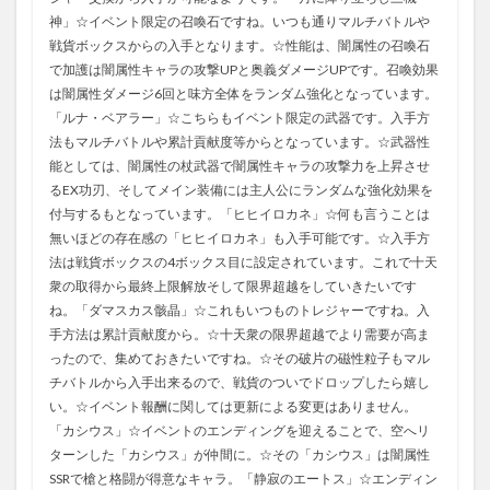
神」☆イベント限定の召喚石ですね。いつも通りマルチバトルや
戦貨ボックスからの入手となります。☆性能は、闇属性の召喚石
で加護は闇属性キャラの攻撃UPと奥義ダメージUPです。召喚効果
は闇属性ダメージ6回と味方全体をランダム強化となっています。
「ルナ・ベアラー」☆こちらもイベント限定の武器です。入手方
法もマルチバトルや累計貢献度等からとなっています。☆武器性
能としては、闇属性の杖武器で闇属性キャラの攻撃力を上昇させ
るEX功刃、そしてメイン装備には主人公にランダムな強化効果を
付与するもとなっています。「ヒヒイロカネ」☆何も言うことは
無いほどの存在感の「ヒヒイロカネ」も入手可能です。☆入手方
法は戦貨ボックスの4ボックス目に設定されています。これで十天
衆の取得から最終上限解放そして限界超越をしていきたいです
ね。「ダマスカス骸晶」☆これもいつものトレジャーですね。入
手方法は累計貢献度から。☆十天衆の限界超越でより需要が高ま
ったので、集めておきたいですね。☆その破片の磁性粒子もマル
チバトルから入手出来るので、戦貨のついでドロップしたら嬉し
い。☆イベント報酬に関しては更新による変更はありません。
「カシウス」☆イベントのエンディングを迎えることで、空へリ
ターンした「カシウス」が仲間に。☆その「カシウス」は闇属性
SSRで槍と格闘が得意なキャラ。「静寂のエートス」☆エンディン