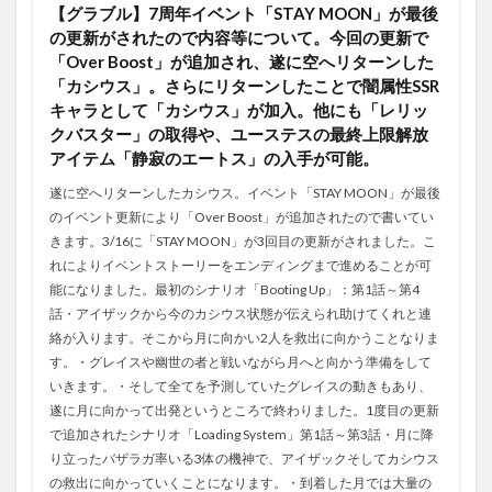
【グラブル】7周年イベント「STAY MOON」が最後
の更新がされたので内容等について。今回の更新で
「Over Boost」が追加され、遂に空へリターンした
「カシウス」。さらにリターンしたことで闇属性SSR
キャラとして「カシウス」が加入。他にも「レリッ
クバスター」の取得や、ユーステスの最終上限解放
アイテム「静寂のエートス」の入手が可能。
遂に空へリターンしたカシウス。イベント「STAY MOON」が最後
のイベント更新により「Over Boost」が追加されたので書いてい
きます。3/16に「STAY MOON」が3回目の更新がされました。こ
れによりイベントストーリーをエンディングまで進めることが可
能になりました。最初のシナリオ「Booting Up」：第1話～第4
話・アイザックから今のカシウス状態が伝えられ助けてくれと連
絡が入ります。そこから月に向かい2人を救出に向かうことなりま
す。・グレイスや幽世の者と戦いながら月へと向かう準備をして
いきます。・そして全てを予測していたグレイスの動きもあり、
遂に月に向かって出発というところで終わりました。1度目の更新
で追加されたシナリオ「Loading System」第1話～第3話・月に降
り立ったバザラガ率いる3体の機神で、アイザックそしてカシウス
の救出に向かっていくことになります。・到着した月では大量の