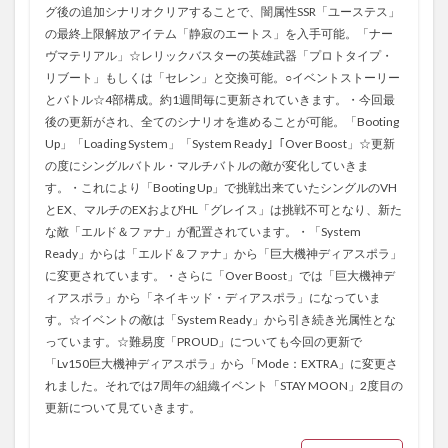
グ後の追加シナリオクリアすることで、闇属性SSR「ユーステス」
の最終上限解放アイテム「静寂のエートス」を入手可能。「ナー
ヴマテリアル」☆レリックバスターの英雄武器「プロトタイプ・
リブート」もしくは「セレン」と交換可能。○イベントストーリー
とバトル☆4部構成。約1週間毎に更新されていきます。・今回最
後の更新がされ、全てのシナリオを進めることが可能。「Booting
Up」「Loading System」「System Ready｣「Over Boost」☆更新
の度にシングルバトル・マルチバトルの敵が変化していきま
す。・これにより「Booting Up」で挑戦出来ていたシングルのVH
とEX、マルチのEXおよびHL「グレイス」は挑戦不可となり、新た
な敵「エルド＆ファナ」が配置されています。・「System
Ready」からは「エルド＆ファナ」から「巨大機神ディアスポラ」
に変更されています。・さらに「Over Boost」では「巨大機神デ
ィアスポラ」から「ネイキッド・ディアスポラ」になっていま
す。☆イベントの敵は「System Ready」から引き続き光属性とな
っています。☆難易度「PROUD」についても今回の更新で
「Lv150巨大機神ディアスポラ」から「Mode：EXTRA」に変更さ
れました。それでは7周年の組織イベント「STAY MOON」2度目の
更新について見ていきます。