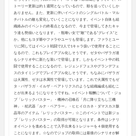
トーリー更新は約１週間となっているので、順を追っていくしか
ありません。また、更新に伴いイベントのシングルバトル・マル
チバトルの敵も変化していくことになります。イベント自体も組
織絡みのイベントの終着点となるので、今まで登場してきたキャ
ラ達も勢揃いとなります。・瓶喰い女で”敵”である”グレイス”と
か。他にもヨダ爺やファラやユーリも登場します。ファラとユー
リに関してはイベント戦闘で2人で1キャラ扱いで使用することに
なるので、これもプレイアブル化しそうです。ゼタやバザラガ達
もシナリオ中に新たな装いで登場します。しかもイベント中の戦
闘で使用することになるので、レジェンドフェスやグランデフェ
スのタイミングでプレイアブル化しそうです。ちなみにバザラガ
は火属性、ゼタは水属性で登場しています。これで火属性でもゼ
タ・バザラガ・イルザ・ベアトリクスのような組織編成も組むこ
とが出来るようになりそうですね。○イベント報酬について・ジョ
ブ「レリックバスター」・機神の召喚石「月に降り立ちし三機
神」・杖武器「ルナ・ベアラー」・ヒヒイロカネ・ダマスカス骸
晶等のアイテム「レリックバスター」☆このイベントでは新ジョ
ブ「レリックバスター」の取得が可能となります。条件はシナリ
オイベントを進めることで入手出来るトレジャーを４個使用する
ことになります。☆なのでジョブの取得には最後のシナリオが解