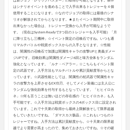
は新ジョブ「レリックバスター」の取得が可能となります。条件
はシナリオイベントを進めることで入手出来るトレジャーを４個
使用することになります。☆なのでジョブの取得には最後のシナ
リオが解放されてからとなります。★またイベント期間中に取得
出来なかった場合は、トレジャー交換から入手が可能なようで
す。（現在はSystem Readyで3つ目のトレジャーを入手可能）「月
に降り立ちし三機神」☆イベント限定の召喚石ですね。いつも通
りマルチバトルや戦貨ボックスからの入手となります。☆性能
は、闇属性の召喚石で加護は闇属性キャラの攻撃UPと奥義ダメー
ジUPです。召喚効果は闇属性ダメージ6回と味方全体をランダム
強化となっています。「ルナ・ベアラー」☆こちらもイベント限
定の武器です。入手方法もマルチバトルや累計貢献度等からとな
っています。☆武器性能としては、闇属性の杖武器で闇属性キャ
ラの攻撃力を上昇させるEX功刃、そしてメイン装備には主人公に
ランダムな強化効果を付与するもとなっています。「ヒヒイロカ
ネ」☆何も言うことは無いほどの存在感の「ヒヒイロカネ」も入
手可能です。☆入手方法は戦貨ボックスの4ボックス目に設定され
ています。これで十天衆の取得から最終上限解放そして限界超越
をしていきたいですね。「ダマスカス骸晶」☆これもいつものト
レジャーですね。入手方法は累計貢献度から。☆十天衆の限界超
越でより需要が高まったので、集めておきたいですね。☆その破