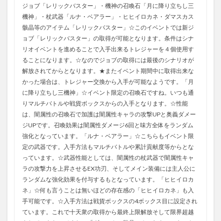
ジョブ「レリックバスター」・機神の召喚石「月に降り立ちし三
機神」・杖武器「ルナ・ベアラー」・ヒヒイロカネ・ダマスカス
骸晶等のアイテム「レリックバスター」☆このイベントでは新ジ
ョブ「レリックバスター」の取得が可能となります。条件はシナ
リオイベントを進めることで入手出来るトレジャーを４個使用す
ることになります。☆なのでジョブの取得には最後のシナリオが
解放されてからとなります。★またイベント期間中に取得出来な
かった場合は、トレジャー交換から入手が可能なようです。「月
に降り立ちし三機神」☆イベント限定の召喚石ですね。いつも通
りマルチバトルや戦貨ボックスからの入手となります。☆性能
は、闇属性の召喚石で加護は闇属性キャラの攻撃UPと奥義ダメー
ジUPです。召喚効果は闇属性ダメージ6回と味方全体をランダム
強化となっています。「ルナ・ベアラー」☆こちらもイベント限
定の武器です。入手方法もマルチバトルや累計貢献度等からとな
っています。☆武器性能としては、闇属性の杖武器で闇属性キャ
ラの攻撃力を上昇させるEX功刃、そしてメイン装備には主人公に
ランダムな強化効果を付与するもとなっています。「ヒヒイロカ
ネ」☆何も言うことは無いほどの存在感の「ヒヒイロカネ」も入
手可能です。☆入手方法は戦貨ボックスの4ボックス目に設定され
ています。これで十天衆の取得から最終上限解放そして限界超越