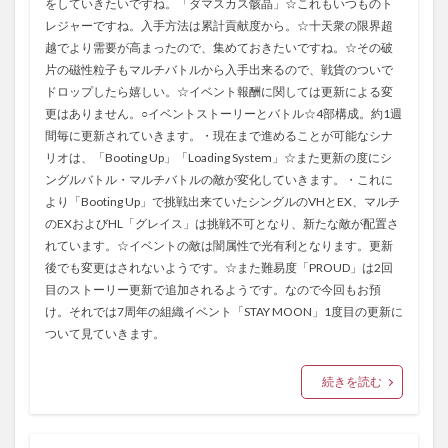
をしていきたいですね。「ダマスカス骸晶」☆これもいつものト
レジャーですね。入手方法は累計貢献度から。☆十天衆の限界超
越でより需要が高まったので、集めておきたいですね。☆その破
片の磁性粒子もマルチバトルから入手出来るので、戦貨のついで
ドロップしたら嬉しい。☆イベント報酬に関しては更新による変
更はありません。○イベントストーリーとバトル☆4部構成。約1週
間毎に更新されていきます。・現在まで進めることが可能なシナ
リオは、「Booting Up」「Loading System」☆また更新の度にシ
ングルバトル・マルチバトルの敵が変化していきます。・これに
より「Booting Up」で挑戦出来ていたシングルのVHとEX、マルチ
のEXおよびHL「グレイス」は挑戦不可となり、新たな敵が配置さ
れています。☆イベントの敵は闇属性で光有利となります。更新
後でも変更はされないようです。☆また難易度「PROUD」は2回
目のストーリー更新で追加されるようです。なので今回もお預
け。それでは7周年の組織イベント「STAY MOON」1度目の更新に
ついて見ていきます。
続きを読む