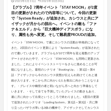
2021年3月11日
2021年10月30日
【グラブル】7周年イベント「STAY MOON」が2度
目の更新がされたので内容等について。今回の更新
で「System Ready」が追加され、カシウスと共にア
イザックが月からの脱出へ。イベントの敵も「ファ
ナ＆エルド」から「巨大機神ディアスポラ」にな
り、属性も光へ変更。そして難易度PROUDの追加。
イベント「STAY MOON」で遂にカシウスの活動が本格的になって
きた、2回目のイベント更新により「System Ready」が追加された
ので書いていきます。グラブルも3/10で7周年を迎え複数のアップ
デートがされた中で、イベント「STAY MOON」も同時に更新され
ました。これによりイベントストーリーをさらに進めることが可
能になりました。最初のシナリオ「Booting Up」：第1話～第4
話・アイザックから今のカシウス状態が伝えられ助けてくれと連
絡が入ります。そこから月に向かい2人を救出に向かうことなりま
す。・グレイスや幽世の者と戦いながら月へと向かう準備をして
いきます。・そして全てを予測していたグレイスの動きもあり、
遂に月に向かって出発というところで終わりました。1度目の更新
で追加されたシナリオ「Loading System」第1話～第3話・月に降
り立ったバザラガ率いる3体の機神で、アイザックそしてカシウス