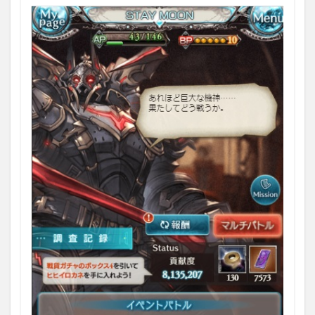
ント
開催
期間
と更
新
1.2
イベ
ント
報酬
1.2.1
新ジョ
ブ「レ
リック
バスタ
ー」
1.2.2
召喚石
「月に
降り立
ちし三
機神」
1.2.3