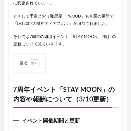
に変更されています。
☆そして予定どおり難易度「PROUD」も今回の更新で
「Lv150巨大機神ディアスポラ」が追加されました。
それでは7周年の組織イベント「STAY MOON」2度目の
更新について見ていきます。
目次
1
7周
年イベン
ト「STAY
MOON」
7周年イベント「STAY MOON」の
の内容や
内容や報酬について（3/10更新）
報酬につ
いて
（3/10更
新）
イベント開催期間と更新
1.1
イベ