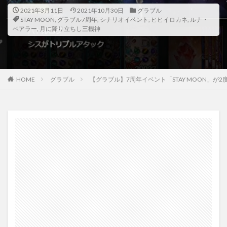
2021年3月11日
2021年10月30日
グラブル
STAY MOON
,
グラブル7周年
,
シナリオイベント
,
ヒヒイロカネ
,
ルナ・
ベアラー
,
月に降り立ちし三機神
HOME
グラブル
【グラブル】7周年イベント「STAY MOON」