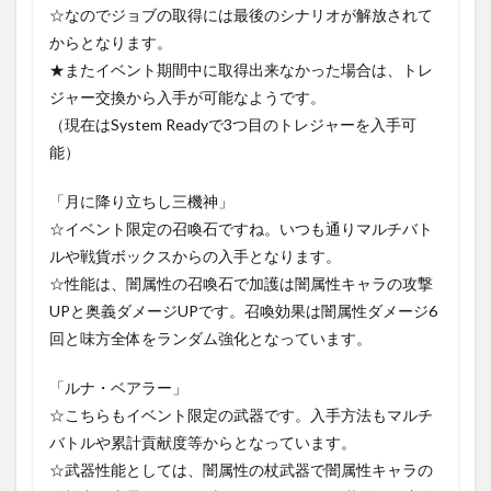
☆なのでジョブの取得には最後のシナリオが解放されて
からとなります。
★またイベント期間中に取得出来なかった場合は、トレ
ジャー交換から入手が可能なようです。
（現在はSystem Readyで3つ目のトレジャーを入手可
能）
「月に降り立ちし三機神」
☆イベント限定の召喚石ですね。いつも通りマルチバト
ルや戦貨ボックスからの入手となります。
☆性能は、闇属性の召喚石で加護は闇属性キャラの攻撃
UPと奥義ダメージUPです。召喚効果は闇属性ダメージ6
回と味方全体をランダム強化となっています。
「ルナ・ベアラー」
☆こちらもイベント限定の武器です。入手方法もマルチ
バトルや累計貢献度等からとなっています。
☆武器性能としては、闇属性の杖武器で闇属性キャラの