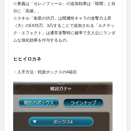
☆奥義は「セレノフィール」の追加効果は「暗闇」と自
分に「高揚」。
☆スキル「衛星の功刃」は闇属性キャラの攻撃力上昇
（大）のEX功刃、3凸することで追加される「ルナテッ
ク・エフェクト」は通常攻撃時に確率で主人公にランダ
ムな強化効果を付与するもの。
ヒヒイロカネ
・入手方法：戦貨ボックスの4箱目