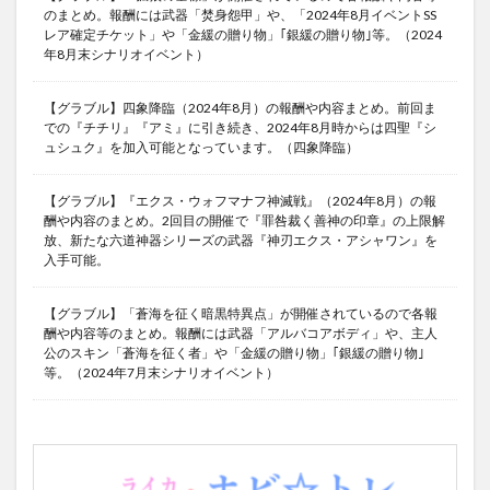
のまとめ。報酬には武器「焚身怨甲」や、「2024年8月イベントSS
レア確定チケット」や「金緩の贈り物」｢銀緩の贈り物｣等。（2024
年8月末シナリオイベント）
【グラブル】四象降臨（2024年8月）の報酬や内容まとめ。前回ま
での『チチリ』『アミ』に引き続き、2024年8月時からは四聖『シ
ュシュク』を加入可能となっています。（四象降臨）
【グラブル】『エクス・ウォフマナフ神滅戦』（2024年8月）の報
酬や内容のまとめ。2回目の開催で『罪咎裁く善神の印章』の上限解
放、新たな六道神器シリーズの武器『神刃エクス・アシャワン』を
入手可能。
【グラブル】「蒼海を征く暗黒特異点」が開催されているので各報
酬や内容等のまとめ。報酬には武器「アルバコアボディ」や、主人
公のスキン「蒼海を征く者」や「金緩の贈り物」｢銀緩の贈り物｣
等。（2024年7月末シナリオイベント）