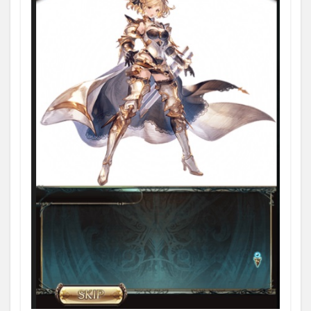
時
点）
1.6
周回
（戦
貨や
召喚
石、
武器
集
め）
2
戦貨
20
箱を
開け
る時
の戦
貨数
の目
安
3