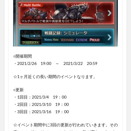
武器
「ル
ナ・ベ
アラ
ー」
1.2.4
ヒヒイ
ロカネ
○開催期間
1.2.5
ダマス
・2021/2/26 19:00 ～ 2021/3/22 20:59
カス骸
晶等の
☆1ヶ月近くの長い期間のイベントなります。
報酬
1.3
○更新
スト
・1回目：2021/3/4 19：00
ーリ
・2回目：2021/3/10 19：00
ーの
進行
・3回目：2021/3/16 19：00
１
（開
☆イベント期間中に3回の更新が行われていきます。その
催時
2/26