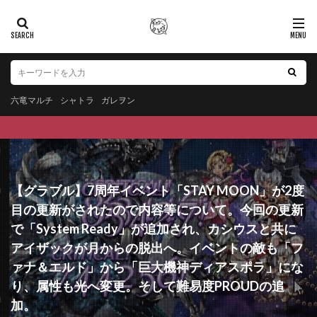
六竜マルチ
シャトラ
ガレヲン
【グラブル】7周年イベント「STAY MOON」が2度
目の更新がされたので内容等について。今回の更新
で「System Ready」が追加され、カシウスと共に
アイザックが月からの脱出へ。イベントの敵も「フ
ァナ＆エルド」から「巨大機神ディアスポラ」にな
り、属性も光へ変更。そして難易度PROUDの追
加。