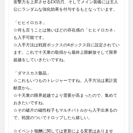
攻撃力を上昇させるEX功刃、そしてメイン装備には主人
公にランダムな強化効果を付与するもとなっています。
「ヒヒイロカネ」
☆何も言うことは無いほどの存在感の「ヒヒイロカネ」
も入手可能です。
☆入手方法は戦貨ボックスの4ボックス目に設定されてい
ます。これで十天衆の取得から最終上限解放そして限界
超越をしていきたいですね。
「ダマスカス骸晶」
☆これもいつものトレジャーですね。入手方法は累計貢
献度から。
☆十天衆の限界超越でより需要が高まったので、集めて
おきたいですね。
☆その破片の磁性粒子もマルチバトルから入手出来るの
で、戦貨のついでドロップしたら嬉しい。
☆イベント報酬に関しては更新による変更はありませ