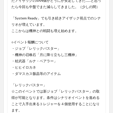
たアイザックのSAN値がどうにか安定してきた……と思っ
たら今回も中盤でまた減らしてきました。（少しの間）
「System Ready」でも引き続きアイザック視点でのシナ
リオが増えています。
ここからは機神との戦闘も増え始めます。
○イベント報酬について
・ジョブ「レリックバスター」
・機神の召喚石「月に降り立ちし三機神」
・杖武器「ルナ・ベアラー」
・ヒヒイロカネ
・ダマスカス骸晶等のアイテム
「レリックバスター」
☆このイベントでは新ジョブ「レリックバスター」の取
得が可能となります。条件はシナリオイベントを進める
ことで入手出来るトレジャーを４個使用することになり
ます。