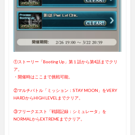
①ストーリー「Booting Up」第１話から第4話までクリ
ア。
・開催時はここまで挑戦可能。
②マルチバトル「ミッション：STAY MOON」をVERY
HARDからHIGH LEVELまでクリア。
③フリークエスト「戦闘記録：シミュレータ」を
NORMALからEXTREMEまでクリア。