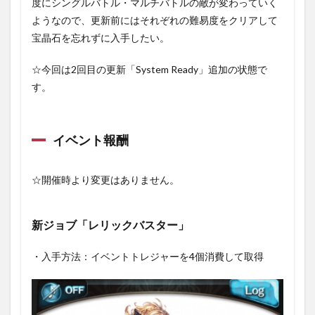
度にシングルバトル・マルチバトルの敵が変わっていく
時
ようなので、更新前にはそれぞれの難易度をクリアして
点）
宝晶石を忘れずに入手したい。
1.4
スト
☆今回は2回目の更新「System Ready」追加の状態で
ーリ
ーの
す。
進行
２（1
度目
の更
イベント報酬
新：
3/4時
点）
☆開催時より変更はありません。
1.5
スト
新ジョブ「レリックバスター」
ーリ
ーの
進行
・入手方法：イベントトレジャーを4個消費して取得
3（2
度目
の更
新：
3/10