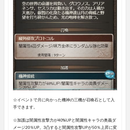
☆イベントで月に向かった機神の三機が召喚石として入
手できます。
☆加護は闇
属性攻撃力が40%UPと闇属性キャラの奥義ダ
メージ20％UP。
3凸すると闇属性攻撃UPが
50％上昇に変