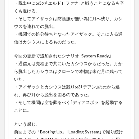
・脱出中にω3の｢エルド｣｢ファナ｣と戦うことになるも辛
くも退ける。
・そしてアイザックは防護服が無い為に月へ残り、カシ
ウスを連れての脱出。
・機関での処分待ちとなったアイザック。そこに入る通
信はカシウスによるものだった。
今回の更新で追加されたシナリオ｢System Ready｣
・通信元は先程まで共にいたカシウスからだった。月か
ら脱出したカシウスはクローンで本物は未だ月に残って
いた。
・アイザックとカシウスは残りω3｢デアン｣の元から逃
れ、再び月から脱出を図るのであった。
・そして機関は空を葬るべく｢ディアスポラ｣を起動する
ことに。
という感じ。
前回までの「Booting Up」｢Loading System｣で減り続け