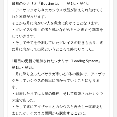
最初のシナリオ「Booting Up」：第1話～第4話
・アイザックから今のカシウス状態が伝えられ助けてく
れと連絡が入ります。
そこから月に向かい2人を救出に向かうことなります。
・グレイスや幽世の者と戦いながら月へと向かう準備を
していきます。
・そして全てを予測していたグレイスの動きもあり、遂
に月に向かって出発というところで終わりました。
1度目の更新で追加されたシナリオ「Loading System」
第1話～第3話
・月に降り立ったバザラガ率いる3体の機神で、アイザッ
クそしてカシウスの救出に向かっていくことになりま
す。
・到着した月では大量の機神、そして複製されたカシウ
ス達であった。
・そして遂にアイザックとカシウスと再会し一悶着あり
ましたが、そのまま機関から脱出することに。