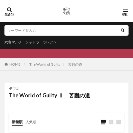
六竜マルチ
シャトラ
ガレヲン
HOME
The World of Guilty Ⅱ 苦難の道
TAG
The World of Guilty Ⅱ 苦難の道
新着順
人気順