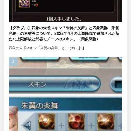
【グラブル】四象の朱雀スキン「朱翼の炎舞」と四象武器「朱雀
光剣」の素材等について。2022年4月の四象降臨で追加された新
たな上限解放と武器モチーフのスキン。（四象降臨）
四象の朱雀スキン「朱翼の炎舞」と、それに[…]