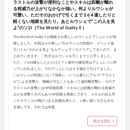
ラストルの攻撃が便利なことやスキルは距離が離れ
る程威力が上がりなかなか強い。何よりルウシェが
可愛い、ただそのおかげで引くまで２6４連したりと
軽くない地獄を見たり。あとルウシェで”この人を見
よ”のソロ（The World of GuiltyⅡ）
The World of GuiltyⅡが開催され新しいルウシェとアシュレイが登
場しました。今回はその新しい弓ルウシェの性能や、イベント協
力バトル”その人を見よ”をルウシェでソロクリアしてきたので、ま
とめていきます。〇先ずはルウシェを引くまで☆入手しました。
ただ、☆264連もしたんだけど？☆途中の確定枠はアシュレイに持
っていかれました。そのアシュレイは４４連位で引けてました。
〇ルウシェの性能について簡単に・いつも通りにアルマ”アラスト
ル”による攻撃が、職種が弓なこともあって遠距離攻撃に・そのア
ラストルの攻撃にはHP回復効果・スキルには距離が離れる程威力
上がる攻撃☆火力もありHP回復も簡単にできて、スキルの出も早
くケラウノスの飛びつきも回避出来たり。☆使い易く火力も出せ
る感じです。それでは本題
続きを読む