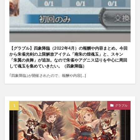
【グラブル】四象降臨（2022年4月）の報酬や内容まとめ。今回
から朱雀光剣の上限解放アイテム「南朱の煌魂玉」と、スキン
「朱翼の炎舞」が追加。なので朱雀やアグニス辺りを中心に周回
して魂玉を集めていきたい。（四象降臨）
｢四象降臨｣が開催されたので、報酬や内容[…]
グラブル