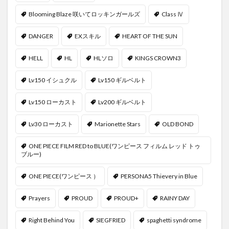
Blooming Blaze 咲いてロッキンガールズ
Class Ⅳ
DANGER
EXスキル
HEART OF THE SUN
HELL
HL
HLソロ
KINGS CROWN3
Lv150 イシュクル
Lv150 ギルベルト
Lv150 ローカスト
Lv200 ギルベルト
Lv30 ローカスト
Marionette Stars
OLD BOND
ONE PIECE FILM RED to BLUE(ワンピース フィルム レッド トゥ
ブルー)
ONE PIECE(ワンピース ）
PERSONA5 Thievery in Blue
Prayers
PROUD
PROUD+
RAINY DAY
Right Behind You
SIEGFRIED
spaghetti syndrome