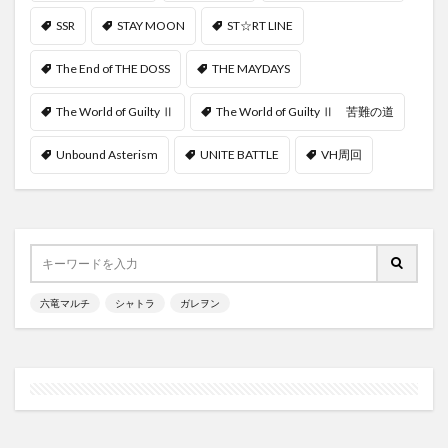
SSR
STAY MOON
ST☆RT LINE
The End of THE DOSS
THE MAYDAYS
The World of Guilty Ⅱ
The World of Guilty Ⅱ 苦難の道
Unbound Asterism
UNITE BATTLE
VH周回
六竜マルチ
シャトラ
ガレヲン