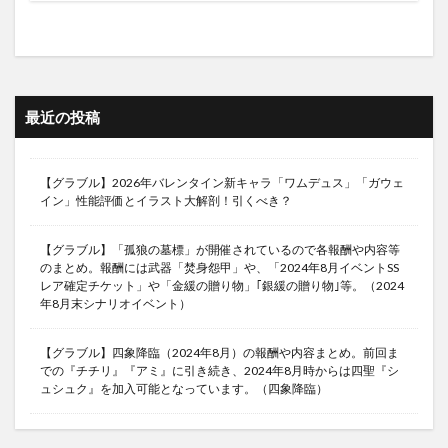
最近の投稿
【グラブル】2026年バレンタイン新キャラ「ワムデュス」「ガウェ
イン」性能評価とイラスト大解剖！引くべき？
【グラブル】「孤狼の墓標」が開催されているので各報酬や内容等
のまとめ。報酬には武器「焚身怨甲」や、「2024年8月イベントSS
レア確定チケット」や「金緩の贈り物」｢銀緩の贈り物｣等。（2024
年8月末シナリオイベント）
【グラブル】四象降臨（2024年8月）の報酬や内容まとめ。前回ま
での『チチリ』『アミ』に引き続き、2024年8月時からは四聖『シ
ュシュク』を加入可能となっています。（四象降臨）