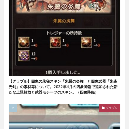
【グラブル】四象の朱雀スキン「朱翼の炎舞」と四象武器「朱雀
光剣」の素材等について。2022年4月の四象降臨で追加された新
たな上限解放と武器モチーフのスキン。（四象降臨）
グラブル