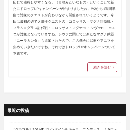
応じて獲得しやすくなる。（青箱みたいなもの）ということで新
たにドロップUPキャンペーンが始まりましたね。9/2から1週間単
位で対象のクエストが変わりながら開催されていくようです。今
回は最初の週で火属性クエストの・コロッサス・マグナ討伐戦・
フラム＝グラス討伐戦・コロッサス・マグナHL・シヴァHLこの4
つが対象となっていますね。シヴァに関しては新たなマグナ武器
「ニーラカンタ」も追加されたので、この機会に武器やアニマを
集めていきたいですね。それではドロップUPキャンペーンついて
本題です。
続きを読む
最近の投稿
【グラブル】2026年バレンタイン新キャラ「ワムデュス」「ガウェ