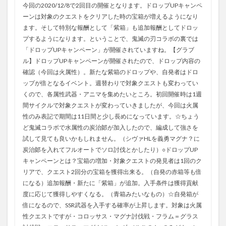
今回の2020/12/8で2回目の開催となります。ドロップUPキャンペ
ーンは対象のクエストをクリアした時の宝箱が増えるようになり
ます。そして特別な報酬として「紫箱」も追加報酬としてドロッ
プするようになります。ということで、鬼滅の刃コラボの裏では
「ドロップUPキャンペーン」が開催されていますね。【グラブ
ル】ドロップUPキャンペーンが開催されたので、ドロップ内容の
確認（今回は火属性）。新たな紫箱のドロップや、自発者はドロ
ップが倍となるイベント。週替わりで対象クエストも変わってい
くので、各属性武器・アニマを集めたいところ。初回開催時は1週
間サイクルで対象クエストが変わっていきましたが、今回は火属
性のみ表記で期間は11日間と少し長めになっています。☆ちょう
ど鬼滅コラボで水属性の炭治郞が加入したので、編成して強さを
試して見ても良いかもしれません。（シヴァHLを義勇マグナ？に
炭治郞を入れてフルオートでソロ討伐とかしたり）○ドロップUP
キャンペーンとは？宝箱の増加・対象クエストの発見者は1回のク
リアで、クエスト2回分の宝箱を獲得出来る。（自発の赤箱等も倍
になる）追加報酬・新たに「紫箱」が追加。入手条件は獲得貢献
度に応じて獲得しやすくなる。（青箱みたいなもの）☆自発箱が
倍になるので、SSR武器を入手する確率が上昇します。対象は火属
性クエストですが・コロッサス・マグナ討伐戦・フラム＝グラス