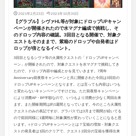
2021年2月23日
2021年10月30日
【グラブル】シヴァHL等が対象にドロップUPキャン
ペーンが開催されたので水マグナ編成で挑戦し、そ
のドロップ内容の確認。3回目となる開催で、対象ク
エストもそのままで、紫箱のドロップや自発者はド
ロップが倍となるイベント。
3回目となるシヴァ等の火属性クエストの「ドロップUPキャンペ
ーン」が開催されたので、対象クエストを水マグナで挑戦してき
たので、ドロップ内容や編成とかを見ていきます。7周年
Anniversary前夜祭キャンペーンと共に開催された今回は3回目の
ドロップUPキャンペーンとなります。とは言っても内容はいつも
と変わらないキャンペーンですけどね。ただ前夜祭キャンペーン
により消費AP・BP半額なので、いつもより消費が少なく周回出来
ます。また開催期間は約1週間となっています。今のところ火属性
クエストのみの表記ですが、グラパスでは3月まで期間が続いてる
ので前回同様に1週間毎に対象属性が変わっていくことになると思
います。○ドロップUPキャンペーンとは？宝箱の増加・対象クエ
ストの発見者は1回のクリアで、クエスト2回分の宝箱を獲得出来