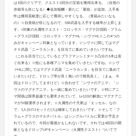
は1回のクリアで、クエスト2回分の宝箱を獲得出来る。（自発の
赤箱等も倍になる）◆追加報酬・新たに「紫箱」が追加。入手条
件は獲得貢献度に応じて獲得しやすくなる。（青箱みたいなも
の）☆自発箱が倍になるので、SSR武器を入手する確率が上昇しま
す。○対象の火属性クエスト・コロッサス・マグナ討伐戦・フラム
＝グラス討伐戦・コロッサス・マグナHL・シヴァHL☆この4つの
みがキャンペーン対象となっています。☆シヴァに関してはマグ
ナⅡ武器「ニーラカンタ」を目当てに集めていきたいですね。
（これを目当てにしているとブラフマンシミター３凸分の1本は直
ぐ出来る）☆他にも各種アニマを集めていきたいですね。☆シヴ
ァHLに関してはマグナⅡ武器「ニーラカンタ」を目当てに集めて
いきたいけど。ドロップ率が良く無いので根気良く。（まぁ、今
回はドロップしてますけど）☆合わせて「シヴァのアニマ」「シ
ヴァのマグナアニマ」も一緒に集めていきたいです。☆特にアニ
マ関係は限界超越でも要求されていて、Lv120の解放にマグナアニ
マが50個要求されます。☆火属性の十天衆は「エッセル」なの
で、1人分の1セットだけは確保しておきたいです。☆そして「フ
ラム＝グラスのマルチバトル」はシングルバトルに変更が予定さ
れているので、今回が最後かもしれないです。それでは4回目の開
催となるドロップUPキャンペーン（火属性クエスト）ついてで