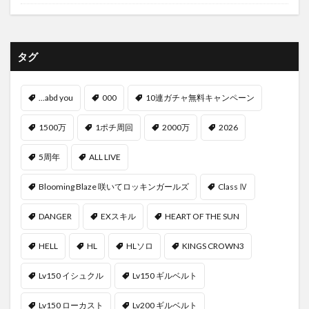
タグ
...abd you
000
10連ガチャ無料キャンペーン
1500万
1ポチ周回
2000万
2026
5周年
ALL LIVE
Blooming Blaze 咲いてロッキンガールズ
Class Ⅳ
DANGER
EXスキル
HEART OF THE SUN
HELL
HL
HLソロ
KINGS CROWN3
Lv150 イシュクル
Lv150 ギルベルト
Lv150 ローカスト
Lv200 ギルベルト