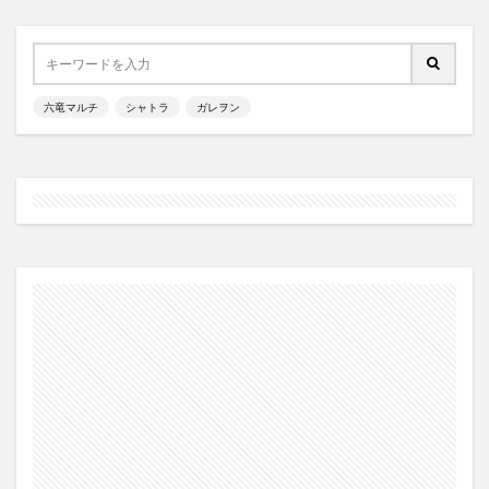
六竜マルチ
シャトラ
ガレヲン