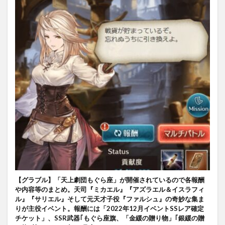
【グラブル】「天上劇団もぐら座」が開催されているので各報酬
や内容等のまとめ。天司『ミカエル』『アズラエル＆イスラフィ
ル』『サリエル』そして元天才子役『ファルシュ』の奇妙な集ま
りが主役イベント。報酬には「2022年12月イベントSSレア確定
チケット」、SSR武器｢もぐら座旗、「金緩の贈り物」｢銀緩の贈