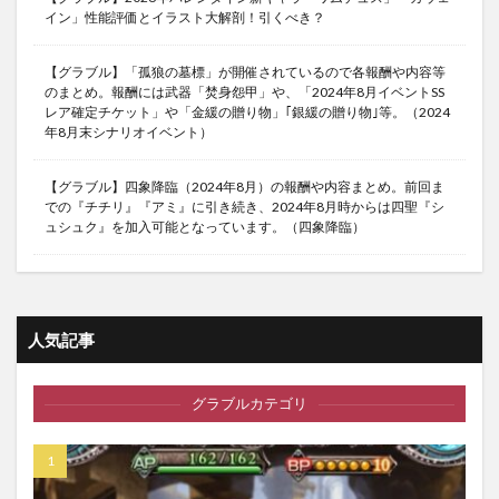
イン」性能評価とイラスト大解剖！引くべき？
【グラブル】「孤狼の墓標」が開催されているので各報酬や内容等
のまとめ。報酬には武器「焚身怨甲」や、「2024年8月イベントSS
レア確定チケット」や「金緩の贈り物」｢銀緩の贈り物｣等。（2024
年8月末シナリオイベント）
【グラブル】四象降臨（2024年8月）の報酬や内容まとめ。前回ま
での『チチリ』『アミ』に引き続き、2024年8月時からは四聖『シ
ュシュク』を加入可能となっています。（四象降臨）
人気記事
グラブルカテゴリ