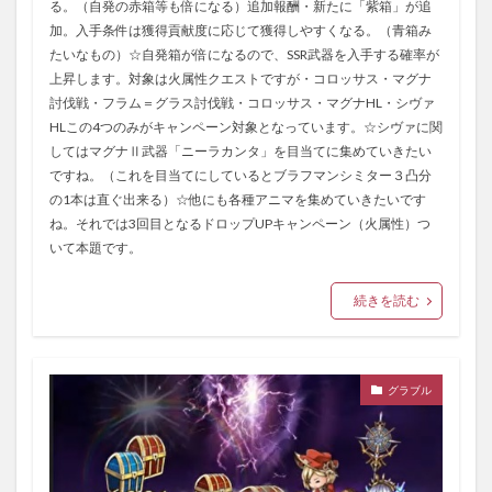
る。（自発の赤箱等も倍になる）追加報酬・新たに「紫箱」が追
加。入手条件は獲得貢献度に応じて獲得しやすくなる。（青箱み
たいなもの）☆自発箱が倍になるので、SSR武器を入手する確率が
上昇します。対象は火属性クエストですが・コロッサス・マグナ
討伐戦・フラム＝グラス討伐戦・コロッサス・マグナHL・シヴァ
HLこの4つのみがキャンペーン対象となっています。☆シヴァに関
してはマグナⅡ武器「ニーラカンタ」を目当てに集めていきたい
ですね。（これを目当てにしているとブラフマンシミター３凸分
の1本は直ぐ出来る）☆他にも各種アニマを集めていきたいです
ね。それでは3回目となるドロップUPキャンペーン（火属性）つ
いて本題です。
続きを読む
グラブル