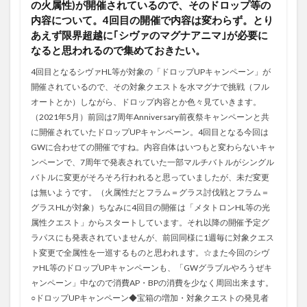
の火属性)が開催されているので、そのドロップ等の
内容について。4回目の開催で内容は変わらず。とり
あえず限界超越に｢シヴァのマグナアニマ｣が必要に
なると思われるので集めておきたい。
4回目となるシヴァHL等が対象の「ドロップUPキャンペーン」が
開催されているので、その対象クエストを水マグナで挑戦（フル
オートとか）しながら、ドロップ内容とか色々見ていきます。
（2021年5月）前回は7周年Anniversary前夜祭キャンペーンと共
に開催されていたドロップUPキャンペーン。4回目となる今回は
GWに合わせての開催ですね。内容自体はいつもと変わらないキャ
ンペーンで、7周年で発表されていた一部マルチバトルがシングル
バトルに変更がそろそろ行われると思っていましたが、未だ変更
は無いようです。（火属性だとフラム＝グラス討伐戦とフラム＝
グラスHLが対象）ちなみに4回目の開催は「メタトロンHL等の光
属性クエスト」からスタートしています。それ以降の開催予定グ
ラパスにも発表されていませんが、前回同様に1週毎に対象クエス
ト変更で全属性を一巡するものと思われます。☆また今回のシヴ
ァHL等のドロップUPキャンペーンも、「GWグラブルやろうぜキ
ャンペーン」中なので消費AP・BPの消費を少なく周回出来ます。
○ドロップUPキャンペーン◆宝箱の増加・対象クエストの発見者