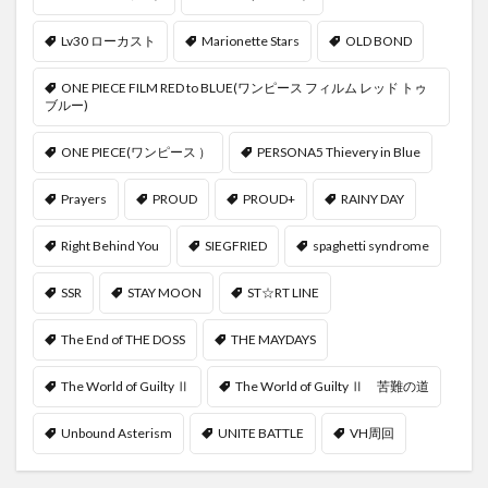
Lv30 ローカスト
Marionette Stars
OLD BOND
ONE PIECE FILM RED to BLUE(ワンピース フィルム レッド トゥ
ブルー)
ONE PIECE(ワンピース ）
PERSONA5 Thievery in Blue
Prayers
PROUD
PROUD+
RAINY DAY
Right Behind You
SIEGFRIED
spaghetti syndrome
SSR
STAY MOON
ST☆RT LINE
The End of THE DOSS
THE MAYDAYS
The World of Guilty Ⅱ
The World of Guilty Ⅱ 苦難の道
Unbound Asterism
UNITE BATTLE
VH周回