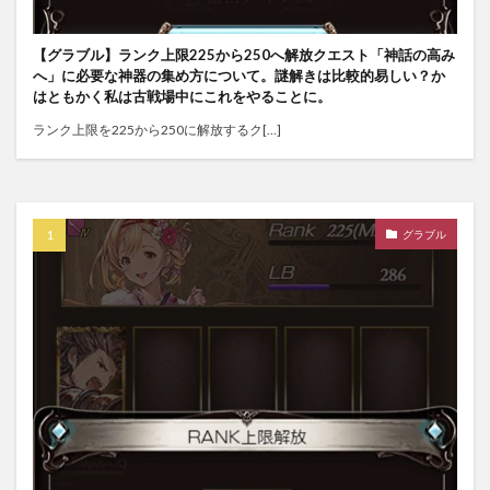
【グラブル】ランク上限225から250へ解放クエスト「神話の高み
へ」に必要な神器の集め方について。謎解きは比較的易しい？か
はともかく私は古戦場中にこれをやることに。
ランク上限を225から250に解放するク[…]
グラブル