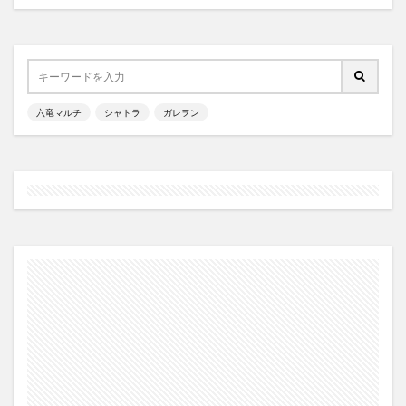
六竜マルチ
シャトラ
ガレヲン