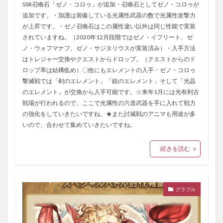
SSR召喚石「ゼノ・コロゥ」が追加・召喚石としてゼノ・コロゥが
追加です。・加護は装備している光属性武器の数で光属性攻撃力
が上昇です。・ゼノ召喚石はこの属性違い以外は同じ性能で実装
されていますね。（2020年12月段階ではゼノ・イフリート、ゼ
ノ・ウォフマナフ、ゼノ・サジタリウスが実装済み）・入手方法
はトレジャー交換やクエストからドロップ。（クエストからのド
ロップ率は結構低め）〇他にもエレメントの入手・ゼノ・コロゥ
撃滅戦では「剣のエレメント」「銃のエレメント」そして「光晶
のエレメント」が交換から入手可能です。☆来年1月には光有利古
戦場が行われるので、ここで光属性の六道武器を手に入れて戦力
の強化をしていきたいですね。★また討滅戦のアニマも用途が多
いので、合わせて集めていきたいですね。
続きを読む
グラブル