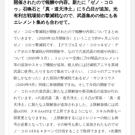
開催されたので報酬や内容。新たに「ゼノ・コロ
ゥ」召喚石と「真・道天浄土」に５凸目が追加。光
有利古戦場前の撃滅戦なので、武器集めの他にも各
エレメント集めも合わせて。
ゼノ・コロゥ撃滅戦が開催されたので報酬や内容についてまとめ
ていきます。（2020年12月開催分）ということで約9ヶ月ぶりの
ゼノ・コロゥ撃滅戦です。【グラブル】ゼノ・コロゥ＆ゼノ・デ
ィアボロス撃滅戦が同時開催中。なので六道武器の性能や内容に
ついて（2020年３月）。トレジャー交換に刀や闇晶のエレメント
等の追加やスキップ機能が追加。個人的には討滅戦アニマを英雄
武器に使用したりするので集めていきたい。（コロゥのアニマが8
個しかなかった）また前回の撃滅戦であるゼノ・サジタリウス
（2020年9月）同様に単独開催ですね。そして今回の開催でゼ
ノ・コロゥの六道武器に新たな上限解放や新召喚石の追加が行わ
れています。○六道武器「真・道天浄土」に５凸が実装・「真・道
天浄土」に新たな上限解放が追加されました。上限解放後には武
器Lv200、スキルLv20まで上昇できるようになり、スキル内容も一
部変更となりますね。・上限解放するにはトレジャーの他にも称
号が必要となっています。その称号も新しく追加されたものでゼ
ノ・コロゥEXを４ターンで討伐することで取得できます。○光属性