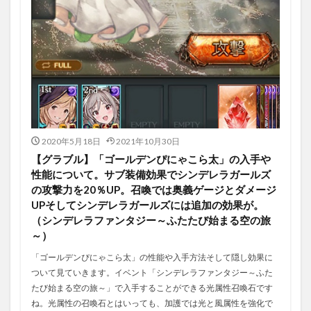
2020年5月18日
2021年10月30日
【グラブル】「ゴールデンぴにゃこら太」の入手や
性能について。サブ装備効果でシンデレラガールズ
の攻撃力を20％UP。召喚では奥義ゲージとダメージ
UPそしてシンデレラガールズには追加の効果が。
（シンデレラファンタジー～ふたたび始まる空の旅
～）
「ゴールデンぴにゃこら太」の性能や入手方法そして隠し効果に
ついて見ていきます。イベント「シンデレラファンタジー～ふた
たび始まる空の旅～」で入手することができる光属性召喚石です
ね。光属性の召喚石とはいっても、加護では光と風属性を強化で