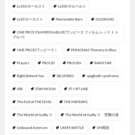
Lv150 ローカスト
Lv200 ギルベルト
Lv30 ローカスト
Marionette Stars
OLD BOND
ONE PIECE FILM RED to BLUE(ワンピース フィルム レッド トゥ
ブルー)
ONE PIECE(ワンピース ）
PERSONA5 Thievery in Blue
Prayers
PROUD
PROUD+
RAINY DAY
Right Behind You
SIEGFRIED
spaghetti syndrome
SSR
STAY MOON
ST☆RT LINE
The End of THE DOSS
THE MAYDAYS
The World of Guilty Ⅱ
The World of Guilty Ⅱ 苦難の道
Unbound Asterism
UNITE BATTLE
VH周回