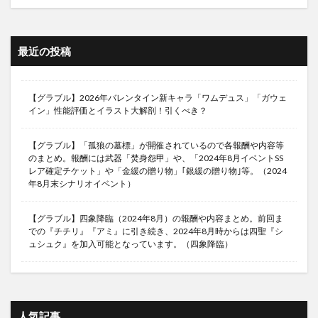
最近の投稿
【グラブル】2026年バレンタイン新キャラ「ワムデュス」「ガウェ
イン」性能評価とイラスト大解剖！引くべき？
【グラブル】「孤狼の墓標」が開催されているので各報酬や内容等
のまとめ。報酬には武器「焚身怨甲」や、「2024年8月イベントSS
レア確定チケット」や「金緩の贈り物」｢銀緩の贈り物｣等。（2024
年8月末シナリオイベント）
【グラブル】四象降臨（2024年8月）の報酬や内容まとめ。前回ま
での『チチリ』『アミ』に引き続き、2024年8月時からは四聖『シ
ュシュク』を加入可能となっています。（四象降臨）
人気記事