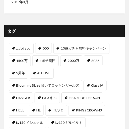
2019年3月
タグ
...abd you
000
10連ガチャ無料キャンペーン
1500万
1ポチ周回
2000万
2026
5周年
ALL LIVE
Blooming Blaze 咲いてロッキンガールズ
Class Ⅳ
DANGER
EXスキル
HEART OF THE SUN
HELL
HL
HLソロ
KINGS CROWN3
Lv150 イシュクル
Lv150 ギルベルト