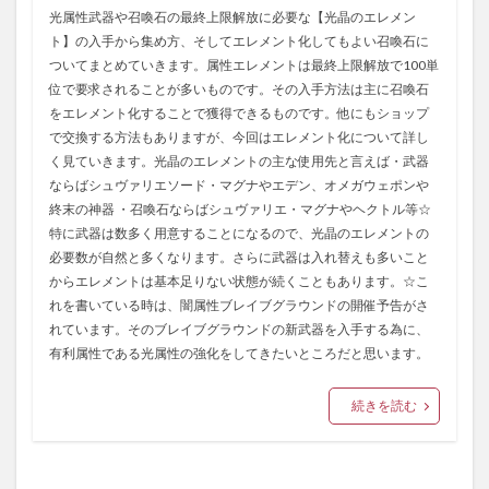
光属性武器や召喚石の最終上限解放に必要な【光晶のエレメン
ト】の入手から集め方、そしてエレメント化してもよい召喚石に
ついてまとめていきます。属性エレメントは最終上限解放で100単
位で要求されることが多いものです。その入手方法は主に召喚石
をエレメント化することで獲得できるものです。他にもショップ
で交換する方法もありますが、今回はエレメント化について詳し
く見ていきます。光晶のエレメントの主な使用先と言えば・武器
ならばシュヴァリエソード・マグナやエデン、オメガウェポンや
終末の神器 ・召喚石ならばシュヴァリエ・マグナやヘクトル等☆
特に武器は数多く用意することになるので、光晶のエレメントの
必要数が自然と多くなります。さらに武器は入れ替えも多いこと
からエレメントは基本足りない状態が続くこともあります。☆こ
れを書いている時は、闇属性ブレイブグラウンドの開催予告がさ
れています。そのブレイブグラウンドの新武器を入手する為に、
有利属性である光属性の強化をしてきたいところだと思います。
続きを読む