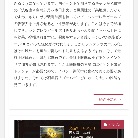
きるようになっています。同イベントで加入するキャラが光属性
の「渋谷凛＆島村卯月＆本田未央」と風属性の「高垣楓」だから
ですね。さらにサブ装備加護も持っていて、シンデレラガールズ
の攻撃力を上昇させるという効果があります。これは今まで登場
してきたシンデレラガールズ【みりあちゃんや蘭子ちゃん】達に
も効果が発揮されますね。召喚をすると奥義ゲージUPや奥義ダメ
ージUPといった強化が行われます。しかしシンデレラガールズに
はそれ以外にも追加で得られる効果もあるようですね。そして最
終上限解放も可能な召喚石です。最終上限解放をするとメインと
サブ加護が強化されます。ただ上限解放の素材にはイベント限定
トレジャーが必要なので、イベント期間中に集めておく必要があ
りますね。それでは召喚石「ゴールデンぴにゃこら太」の性能を
見ていきます。
続きを読む
グラブル