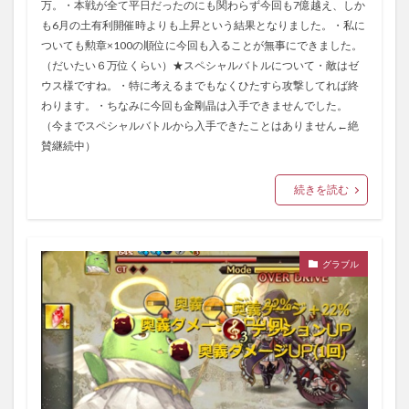
万。・本戦が全て平日だったのにも関わらず今回も7億越え、しか
も6月の土有利開催時よりも上昇という結果となりました。・私に
ついても勲章×100の順位に今回も入ることが無事にできました。
（だいたい６万位くらい）★スペシャルバトルについて・敵はゼ
ウス様ですね。・特に考えるまでもなくひたすら攻撃してれば終
わります。・ちなみに今回も金剛晶は入手できませんでした。
（今までスペシャルバトルから入手できたことはありません←絶
賛継続中）
続きを読む
グラブル