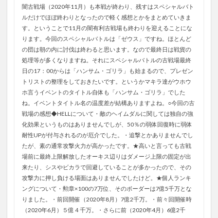
闇古戦場（2020年11月）も本戦が終わり、残すはスペシャルバト
ルだけでほぼ終わりとなったので軽く感想とかをまとめていきま
す。ということで11月の闇有利古戦場も終わりを迎えることにな
ります。今回のスペシャルバトルは「ゼウス」ですね。ほとんど
の団は朝の内に討伐は終わると思います。なので最終日は戦貨の
処理等が多くなりますね。それにスペシャルバトルの古戦場最終
日の17：00からは「ハンサム・ゴリラ」も始まるので、プレゼン
トリストの整理をしておきたいです。というかマキラ達がウホウ
ホ言うイベントのタイトル自体も「ハンサム・ゴリラ」でした
ね。イベントタイトル名の温度差が結構ありますよね。○今回の古
戦場の感想◆HELLについて・敵のヘイムダルに関しては独自の強
化効果というものはありませんでしが、50％の弱体回復時に弱体
耐性UPが付与されるのが厄介でした。・追撃とかありませんでし
たが、素の通常攻撃火力が高かったです。★高いと言っても古戦
場前に最終上限解放したオーキス辺りはダメージ上限の固定が出
来たり、シスやビカラで回避していることが多かったので、その
攻撃力に押し負ける場面はありませんでしたけど。★個人ランキ
ングについて・勲章×100の7万位、そのボーダーは7億5千万とな
りました。・前回開催（2020年8月）7億2千万。・前々回開催時
（2020年6月）５億４千万。・さらに前（2020年4月）6億2千