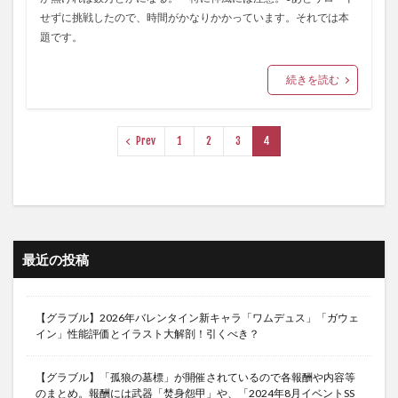
せずに挑戦したので、時間がかなりかかっています。それでは本
題です。
続きを読む
Prev
1
2
3
4
最近の投稿
【グラブル】2026年バレンタイン新キャラ「ワムデュス」「ガウェ
イン」性能評価とイラスト大解剖！引くべき？
【グラブル】「孤狼の墓標」が開催されているので各報酬や内容等
のまとめ。報酬には武器「焚身怨甲」や、「2024年8月イベントSS