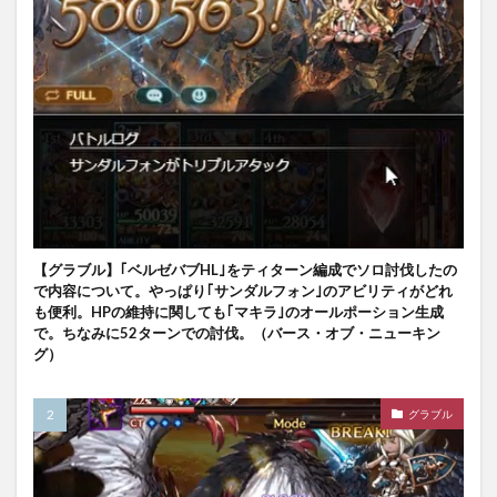
【グラブル】｢ベルゼバブHL｣をティターン編成でソロ討伐したの
で内容について。やっぱり｢サンダルフォン｣のアビリティがどれ
も便利。HPの維持に関しても｢マキラ｣のオールポーション生成
で。ちなみに52ターンでの討伐。（バース・オブ・ニューキン
グ）
グラブル