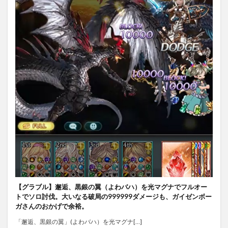
【グラブル】邂逅、黒銀の翼（よわバハ）を光マグナでフルオー
トでソロ討伐。大いなる破局の999999ダメージも、ガイゼンボー
ガさんのおかげで余裕。
「邂逅、黒銀の翼」(よわバハ）を光マグナ[…]