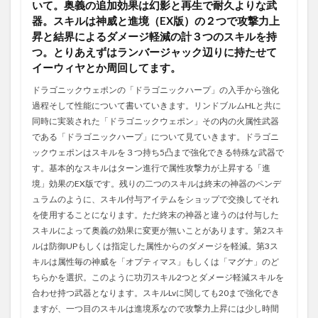
いて。奥義の追加効果は幻影と再生で耐久よりな武
器。スキルは神威と進境（EX版）の２つで攻撃力上
昇と結界によるダメージ軽減の計３つのスキルを持
つ。とりあえずはランバージャック辺りに持たせて
イーウィヤとか周回してます。
ドラゴニックウェポンの「ドラゴニックハープ」の入手から強化
過程そして性能について書いていきます。リンドブルムHLと共に
同時に実装された「ドラゴニックウェポン」その内の火属性武器
である「ドラゴニックハープ」について見ていきます。ドラゴニ
ックウェポンはスキルを３つ持ち5凸まで強化できる特殊な武器で
す。基本的なスキルはターン進行で属性攻撃力が上昇する「進
境」効果のEX版です。残りの二つのスキルは終末の神器のペンデ
ュラムのように、スキル付与アイテムをショップで交換してそれ
を使用することになります。ただ終末の神器と違うのは付与した
スキルによって奥義の効果に変更が無いことがあります。第2スキ
ルは防御UPもしくは指定した属性からのダメージを軽減。第3ス
キルは属性毎の神威を「オプティマス」もしくは「マグナ」のど
ちらかを選択。このように功刃スキル2つとダメージ軽減スキルを
合わせ持つ武器となります。スキルLvに関しても20まで強化でき
ますが、一つ目のスキルは進境系なので攻撃力上昇には少し時間