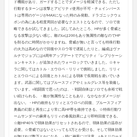
ド機能があり、ガードすることでダメージを軽減できる。ただし
行動するターンは攻撃とアビリティ使用が不可・チェインバース
トは専用のゲージがMAXになった時のみ発動。ドラゴニックウェ
ポンの為にある程度周回が必要なクエストとなるので、ソロで攻
略できるか試してきました。試してみたところ、HPが多く脅威と
なる攻撃は少ない感じ。敵のLvは200もあり無属性の敵なのでHP
を削るのに時間がかかりますね。脅威が無いと言っても特殊行動
の火力は高めなので回復やスロウ等で遅延したりと。編成はヴァ
ルナでジョブには6周年アップデートでアビリティ「レプリケーシ
ョンキャスト」が追加されたウォーロックでいきました。☆キャ
ラに関してはカトル・エウロペ・リリィで挑戦しました。リリィ
とエウロペによる回復とカトルによる弱体で長期戦を凌いでいき
ます。武器に関してはブルースフィアやミョルグレス等を装備し
ています。○戦闘面で思ったのは、・戦闘自体はソロでも余裕で戦
い続けられる。・敵が無属性なこともあり、なかなかダメージが
出ない。・HPの維持もリリィとエウロペの回復、ブルースフィア
奥義の幻影と再生により常に高HP帯を維持できる。☆特殊行動ワ
ームサンダーの麻痺もリリィの春風効果により即時回復できる。
☆敵HP40％で弱体効果がリセットされるので、弱体効果の温存が
必要。☆脅威ではないといっても1万とか受ける。そして弱体効果
が無ければ数万とかになる。・特に神風には注意。○あとリロード