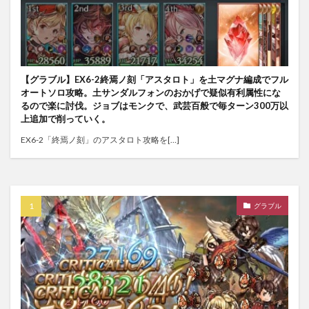
【グラブル】EX6-2終焉ノ刻「アスタロト」を土マグナ編成でフル
オートソロ攻略。土サンダルフォンのおかげで疑似有利属性にな
るので楽に討伐。ジョブはモンクで、武芸百般で毎ターン300万以
上追加で削っていく。
EX6-2「終焉ノ刻」のアスタロト攻略を[…]
グラブル