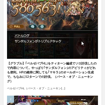
【グラブル】｢ベルゼバブHL｣をティターン編成でソロ討伐したの
で内容について。やっぱり｢サンダルフォン｣のアビリティがどれ
も便利。HPの維持に関しても｢マキラ｣のオールポーション生成
で。ちなみに52ターンでの討伐。（バース・オブ・ニューキン
グ）
ベルゼバブHL（バース・オブ・ニューキン[…]