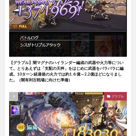
【グラブル】闇マグナのハイランダー編成の武器や火力等につい
て。とりあえずは「支配の天秤」をはじめに武器をバラバラに編
成。10ターン経過後の火力では約1.６億～2.2億ほどになりまし
た。（闇有利古戦場に向けた準備）
グラブル