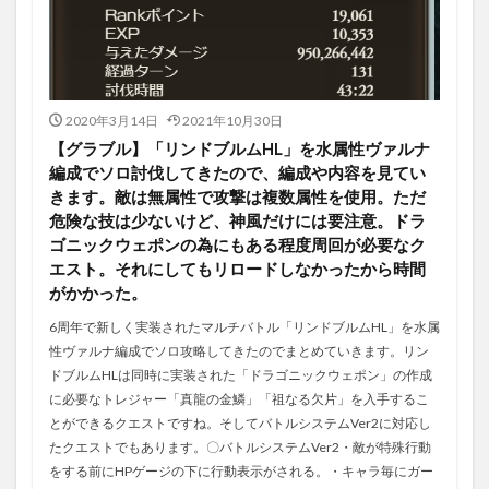
2020年3月14日
2021年10月30日
【グラブル】「リンドブルムHL」を水属性ヴァルナ
編成でソロ討伐してきたので、編成や内容を見てい
きます。敵は無属性で攻撃は複数属性を使用。ただ
危険な技は少ないけど、神風だけには要注意。ドラ
ゴニックウェポンの為にもある程度周回が必要なク
エスト。それにしてもリロードしなかったから時間
がかかった。
6周年で新しく実装されたマルチバトル「リンドブルムHL」を水属
性ヴァルナ編成でソロ攻略してきたのでまとめていきます。リン
ドブルムHLは同時に実装された「ドラゴニックウェポン」の作成
に必要なトレジャー「真龍の金鱗」「祖なる欠片」を入手するこ
とができるクエストですね。そしてバトルシステムVer2に対応し
たクエストでもあります。〇バトルシステムVer2・敵が特殊行動
をする前にHPゲージの下に行動表示がされる。・キャラ毎にガー