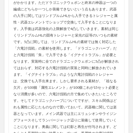
がかかります。ただドラゴニックウェポンと終末の神器は一つの
編成にどちらか一つしか装備できないという点もあります。武器
の入手に関してはリンドブルムHLから入手できるトレジャーと属
性・武器エレメントでショップで交換して入手することになりま
す。入手後は武器強化の上限解放で4凸していきます。素材は同じ
くリンドブルムHLの固有トレジャーと栄光の証等のいつもの素材
です。5凸に関しては、リンドブルムHLの素材では無く対応した
「六竜討伐戦」の素材を使用します。「ドラゴニックハープ」だ
と六竜討伐戦「朱」で入手できる「イグナイトラブル」が必要と
なります。実装時に全てのドラゴニックウェポンに5凸が解放され
てはおらず、対応する六竜討伐戦の実装と同時に解放されていき
ます。「イグナイトラブル」のような六竜討伐戦のトレジャー
は、交換でも入手出来ます。しかし要求される素材が、「祖なる
欠片」が100個「属性エレメント」が100個これが15セット必要と
なり消費が多いので、六竜討伐戦の方で集めていきたいところで
す。そしてドラゴニックハープについてですが、スキル関係はど
れも属性に応じたものなので置いておいて。武器種に関しては楽
器となっています。メイン武器では主にエリュシオンやライジン
グフォースそしてランバージャック辺りに装備して使用していく
ことになります。奥義に関しては幻影と再生が付与されます。ど