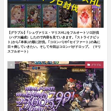
【グラブル】｢シュヴァリエ・マリスHL｣をフルオートソロ討伐
（ハデス編成）したので内容を見ていきます。｢ストライクビッ
ト｣から｢本体｣の順に討伐。｢コロンバ｣や｢セイファート｣の為に
日々倒していきたい。そして今回はコロンバがドロップ。（マリ
スフルオート）
グラブル