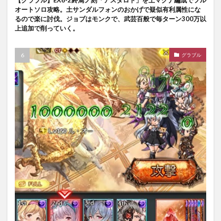
【グラブル】EX6-2終焉ノ刻「アスタロト」を土マグナ編成でフル
オートソロ攻略。土サンダルフォンのおかげで疑似有利属性にな
るので楽に討伐。ジョブはモンクで、武芸百般で毎ターン300万以
上追加で削っていく。
グラブル