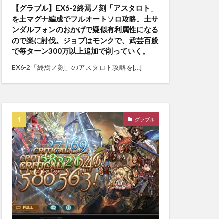
【グラブル】EX6-2終焉ノ刻「アスタロト」
を土マグナ編成でフルオートソロ攻略。土サ
ンダルフォンのおかげで疑似有利属性になる
ので楽に討伐。ジョブはモンクで、武芸百般
で毎ターン300万以上追加で削っていく。
EX6-2「終焉ノ刻」のアスタロト攻略を[…]
グラブル