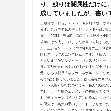
り、残りは闇属性だけに
成していましたが、書い
土属性で「ジョン・ドゥ」を追加作成してき
ます。これでで私の持つジョン・ドゥは5個
属性・2個目：光属性・3個目：風属性・4個
場時には作成していましたが書いて無かった
た。土ジョン・ドゥは2020年8月の土有利
同じで「天聖のエンブレム」です。今回の「
と言いますかソルジャー（ガンスリンガー）
度に追加効果があるので使いやすい武器です
元になる複製品「ネブカドネザル・レプリカ
ので3凸分揃っていました。強化過程のネブ
レム（天聖）取得についても、色んな編成で
でした。ただ銃のエレメントの在庫が無くマ
ト（ティターンポイント等）の作成について
の優先は、奥義効果のリロードにより使いた
ことになります。それでは土属性ジョン・ド