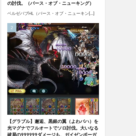
の討伐。（バース・オブ・ニューキング）
ベルゼバブHL（バース・オブ・ニューキン[…]
【グラブル】邂逅、黒銀の翼（よわバハ）を
光マグナでフルオートでソロ討伐。大いなる
破局の999999ダメージも、ガイゼンボーガ