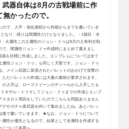
。武器自体は8月の古戦場前に作
て無かったので。
たので、入手・強化過程から性能からまでを書いていき
目となり、残りは闇属性だけとなりました。・1個目：水
目：火属性この土属性のジョン・ドゥは8月の土有利古戦
ので、闇属性ジョン・ドゥ作成時にまとめて書きまし
古戦場を目標に作成しました。エンブレムについては全て
土属性ジョン・ドゥ」も同じく天聖です。ジョン・ドゥ
は、メイン武器に装填されたバレットのおかげで攻撃の
。ただバレットの作成には大量の素材が要求されます。
」の入手は、ローズクイーンのディールから入手したも
カドネザル・トリそしてジョン・ドゥまでの作成とエンブ
アスタロト周回をしていたのでこちらも問題ありません
グナやガチャ産武器を砕いて集めましたね。あとバレッ
は後で書いていきます。★なお、ジョン・ドゥについて
い属性が優先となるので、結果として全属性を作成する
ゥについて本題へ。