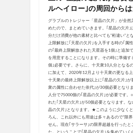
ルヘイロー｣の周回から
グラブルのトレジャー「星晶の欠片」が全然
めたので、まとめていきます。｢星晶の欠片
分だけ消費が他の素材と比べても”桁違い”と
上限解放に｢天星の欠片｣を入手する時の｢属
の｢最終上限解放された天星器を1個｣と追加で
を用意することになります。その時に準備するも
個｣必要です。さらに、十天衆10人分となるの
に加えて、2020年12月より十天衆の更なる
十天衆の最終上限解放以上に｢星晶の欠片｣が要
衆の属性に合わせた依代｣が30個必要となりま
人分で75000個の｢星晶の欠片｣が必要です。
れた｢天星の欠片｣が50個必要となります。なの
晶の欠片｣となります。★このように少なくと
ろん、これ以外にも用途は多々あるので”限界
せん。現在｢サラーサ｣の限界超越を行ったと
た。ということで｢星晶の欠片｣を集めてい