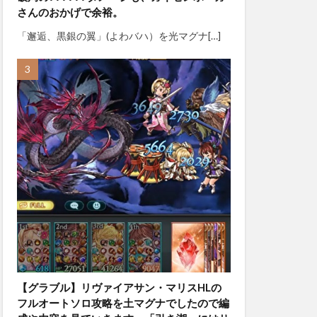
さんのおかげで余裕。
「邂逅、黒銀の翼」(よわバハ）を光マグナ[…]
【グラブル】リヴァイアサン・マリスHLの
フルオートソロ攻略を土マグナでしたので編