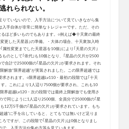
は逃れられない。
足りていないので、入手方法について見ていきながら集
｣は入手自体が非常に簡単なトレジャーです。ただ、その
なるほど多いものでもあります。○例えば◆十天衆の最終
性変更した天星器｣の準備。・大体の場合、十天衆加入時
｢属性変更までした天星器を10個｣により｢天星の欠片｣
のとして｢依代｣も10個となり、｢星晶の欠片が2500
で合計で25000個の｢星晶の欠片｣が要求されます。それ
上限解放“限界超越”が実装されました。この限界超越では
求されます。○限界超越Lv110・最初の段階では｢十天
す。これにより1人辺り7500個が要求され、これも10
○限界超越Lv120・次の段階では最終上限解放でも使用さ
で同じように1人辺り2500個、全員分で25000個の｢星
も12万5千個の｢星晶の欠片｣が要求されています。もち
超越”に手を出していると、とてもでは無いけど足りま
ころですが、この段階で｢星晶の欠片｣は0個となりまし
くので、入手方法や集め方等を見ていきます。