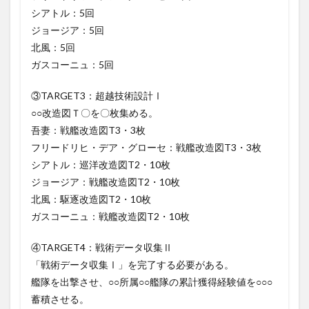
シアトル：5回
ジョージア：5回
北風：5回
ガスコーニュ：5回
③TARGET3：超越技術設計Ⅰ
○○改造図Ｔ〇を〇枚集める。
吾妻：戦艦改造図T3・3枚
フリードリヒ・デア・グローセ：戦艦改造図T3・3枚
シアトル：巡洋改造図T2・10枚
ジョージア：戦艦改造図T2・10枚
北風：駆逐改造図T2・10枚
ガスコーニュ：戦艦改造図T2・10枚
④TARGET4：戦術データ収集Ⅱ
「戦術データ収集Ⅰ」を完了する必要がある。
艦隊を出撃させ、○○所属○○艦隊の累計獲得経験値を○○○
蓄積させる。