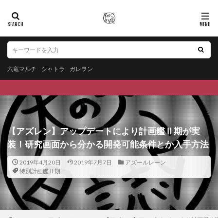
六竜マルチ
シャトラ
ガレヲン
【アズレン】アップデートにより計画艦Ⅱ期が実
装！研究画面から分かる開発可能条件とか入手方法
2019年4月20日
2019年7月7日
アズールレーン
特別計画艦Ⅱ期