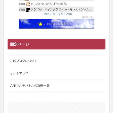
ましろのまったりげーむ日記
10位
グラブル・マインクラフトpe・モンストゲームブログ！
11位
このカテゴリを全て表示
修羅鳩だより
12位
参加する
半ちゃーはん特盛り
13位
このブログに投票する
NO "G" NO LIFE!
14位
騎空士ブルーのグラブル攻略日記
15位
固定ページ
このブログについて
サイトマップ
六竜マルチバトルの攻略一覧