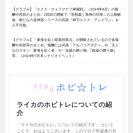
【グラブル】『エクス・ウォフマナフ神滅戦』（2024年8月）の報
酬や内容のまとめ。2回目の開催で『罪咎裁く善神の印章』の上限解
放、新たな六道神器シリーズの武器『神刃エクス・アシャワン』を
入手可能。
【グラブル】「蒼海を征く暗黒特異点」が開催されているので各報
酬や内容等のまとめ。報酬には武器「アルバコアボディ」や、主人
公のスキン「蒼海を征く者」や「金緩の贈り物」｢銀緩の贈り物｣
等。（2024年7月末シナリオイベント）