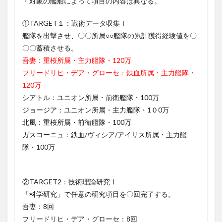
・対象の艦船によって項目の内容は異なる。
①TARGET１：戦術データ収集Ⅰ
艦隊を出撃させ、〇〇所属○○艦隊の累計獲得経験値を〇
〇〇蓄積させる。
吾妻：重桜所属・主力艦隊・120万
フリードリヒ・デア・グローセ：鉄血所属・主力艦隊・
120万
シアトル：ユニオン所属・前衛艦隊・100万
ジョージア：ユニオン所属・主力艦隊・1０0万
北風：重桜所属・前衛艦隊・100万
ガスコーニュ：鉄血/ヴィシア/アイリス所属・主力艦
隊・100万
②TARGET2：技術理論研究Ⅰ
「科学研究」で任意の研究項目を〇回完了する。
吾妻：8回
フリードリヒ・デア・グローセ：8回