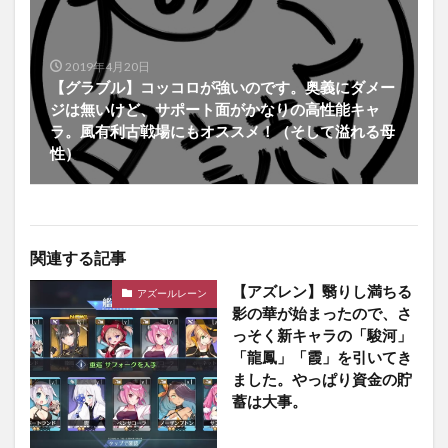
2019年4月20日
【グラブル】コッコロが強いのです。奥義にダメー
ジは無いけど、サポート面がかなりの高性能キャ
ラ。風有利古戦場にもオススメ！（そして溢れる母
性）
関連する記事
【アズレン】翳りし満ちる
アズールレーン
影の華が始まったので、さ
っそく新キャラの「駿河」
「龍鳳」「霞」を引いてき
ました。やっぱり資金の貯
蓄は大事。