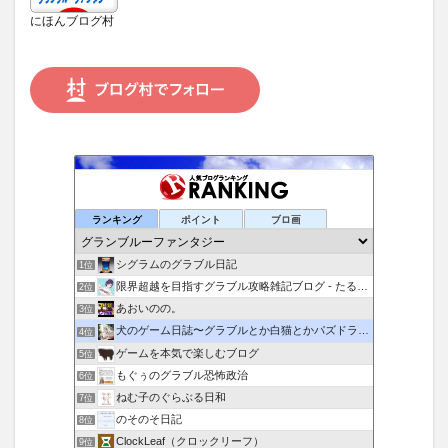
にほんブログ村
ランキング
ポイント
ブロ画
シグラムのグラブル日記
1位
限界超越を目指すグラブル攻略雑記ブログ - たるたろす
2位
あおいのの。
3位
犬のゲーム日誌〜グラブルとか白猫とかパズドラな日々〜
4位
ゲームを本気で楽しむブログ
5位
もぐぅのグラブル恐怖政治
6位
ねむ子のぐらぶる日和
7位
のそのそ日記
8位
ClockLeaf（クロックリーフ）
9位