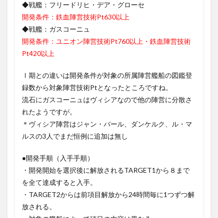
◆戦艦：フリードリヒ・デア・グローセ
開発条件：鉄血陣営技術Pt630以上
◆戦艦：ガスコーニュ
開発条件：ユニオン陣営技術Pt760以上・鉄血陣営技術
Pt420以上
Ⅰ期との違いは開発条件が対象の所属陣営艦船の図鑑登
録数から対象陣営技術Ptとなったところですね。
流石にガスコーニュはヴィシアなので他の陣営に分散さ
れたようですが。
＊ヴィシア陣営はジャン・バール、ダンケルク、ル・マ
ルスの3人でまだ恒例に追加は無し
●開発手順（入手手順）
・開発開始を選択後に解放されるTARGET1から８まで
を全て達成すると入手。
・TARGET2からは前項目解放から24時間毎に1つずつ解
放される。