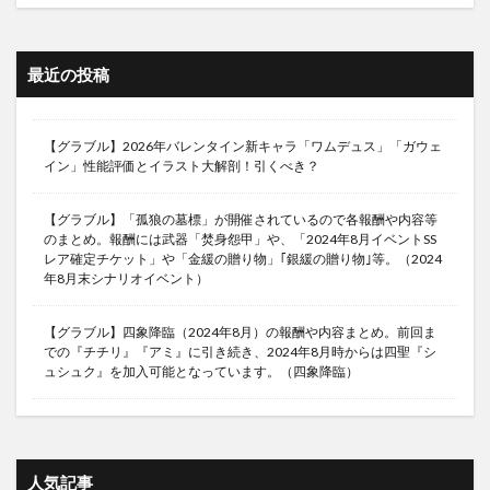
最近の投稿
【グラブル】2026年バレンタイン新キャラ「ワムデュス」「ガウェ
イン」性能評価とイラスト大解剖！引くべき？
【グラブル】「孤狼の墓標」が開催されているので各報酬や内容等
のまとめ。報酬には武器「焚身怨甲」や、「2024年8月イベントSS
レア確定チケット」や「金緩の贈り物」｢銀緩の贈り物｣等。（2024
年8月末シナリオイベント）
【グラブル】四象降臨（2024年8月）の報酬や内容まとめ。前回ま
での『チチリ』『アミ』に引き続き、2024年8月時からは四聖『シ
ュシュク』を加入可能となっています。（四象降臨）
人気記事