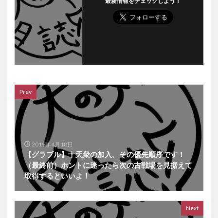
最新情報をチェックしよう！
Prev
2019年4月18日
【グラブル】十天衆の加入、その優先順序です！
（最終前）ホントに迷ったら次の古戦場を見据えて
取得するといいよ！
Next