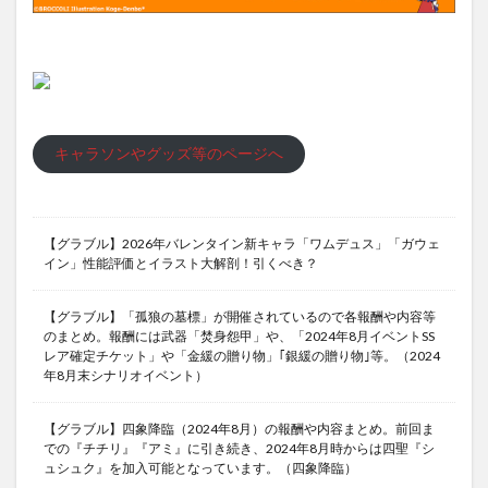
キャラソンやグッズ等のページへ
【グラブル】2026年バレンタイン新キャラ「ワムデュス」「ガウェ
イン」性能評価とイラスト大解剖！引くべき？
【グラブル】「孤狼の墓標」が開催されているので各報酬や内容等
のまとめ。報酬には武器「焚身怨甲」や、「2024年8月イベントSS
レア確定チケット」や「金緩の贈り物」｢銀緩の贈り物｣等。（2024
年8月末シナリオイベント）
【グラブル】四象降臨（2024年8月）の報酬や内容まとめ。前回ま
での『チチリ』『アミ』に引き続き、2024年8月時からは四聖『シ
ュシュク』を加入可能となっています。（四象降臨）