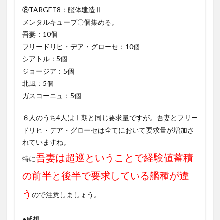
⑧TARGET8：艦体建造Ⅱ
メンタルキューブ〇個集める。
吾妻：10個
フリードリヒ・デア・グローセ：10個
シアトル：5個
ジョージア：5個
北風：5個
ガスコーニュ：5個
６人のうち4人はⅠ期と同じ要求量ですが。吾妻とフリー
ドリヒ・デア・グローセは全てにおいて要求量が増加さ
れていますね。
吾妻は超巡ということで経験値蓄積
特に
の前半と後半で要求している艦種が違
う
ので注意しましょう。
●感想