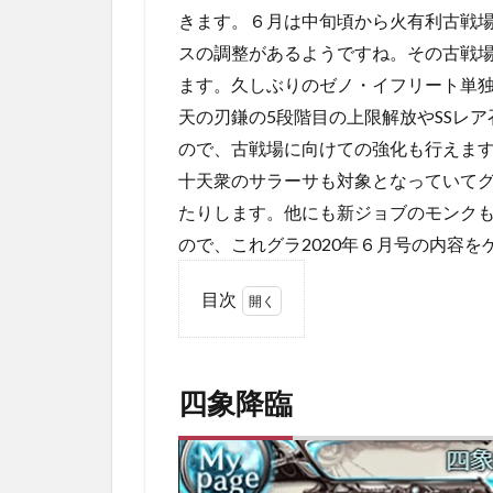
きます。６月は中旬頃から火有利古戦
スの調整があるようですね。その古戦
ます。久しぶりのゼノ・イフリート単
天の刃鎌の5段階目の上限解放やSSレ
ので、古戦場に向けての強化も行えま
十天衆のサラーサも対象となっていて
たりします。他にも新ジョブのモンク
ので、これグラ2020年６月号の内容
目次
1
四
象
四象降臨
降
臨
2
天