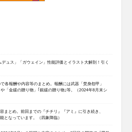
ワムデュス」「ガウェイン」性能評価とイラスト大解剖！引く
ので各報酬や内容等のまとめ。報酬には武器「焚身怨甲」
」や「金緩の贈り物」｢銀緩の贈り物｣等。（2024年8月末シ
や内容まとめ。前回までの『チチリ』『アミ』に引き続き、
可能となっています。（四象降臨）