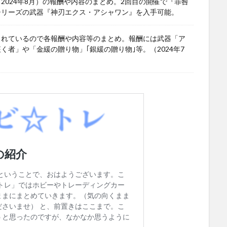
024年8月）の報酬や内容のまとめ。2回目の開催で『罪咎
シリーズの武器『神刃エクス・アシャワン』を入手可能。
されているので各報酬や内容等のまとめ。報酬には武器「ア
者」や「金緩の贈り物」｢銀緩の贈り物｣等。（2024年7