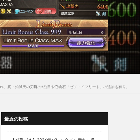
され、真・灼滅天の刃鎌の5凸目や召喚石「ゼノ・イフリート」の追加も有り。
最近の投稿
【グラブル】2026年バレンタイン新キャラ