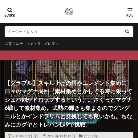
六竜マルチ
シャトラ
ガレヲン
【グラブル】スキル上げの餌やエレメント集めに
日々のマグナ周回（素材集めとかしてる時に限って
シュバ剣がドロップするという）。さくっとマグナ
6戦して素材集め。武勲の輝きも集まるのでグング
ニルとかインドラリムと交換しても良いかも。ちな
みにカグヤとトレハンLv9で挑戦。
2019年12月3日
2020年11月16日
グラブル