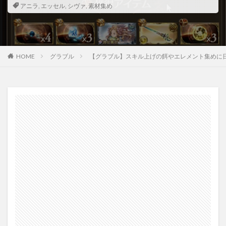
アニラ
,
エッセル
,
シヴァ
,
素材集め
HOME
グラブル
【グラブル】スキル上げの餌やエレメント集めに