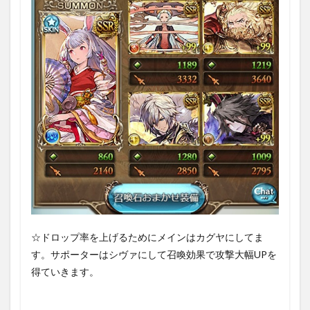
1.6
まと
めの
まと
め
☆ドロップ率を上げるためにメインはカグヤにしてま
す。サポーターはシヴァにして召喚効果で攻撃大幅UPを
得ていきます。