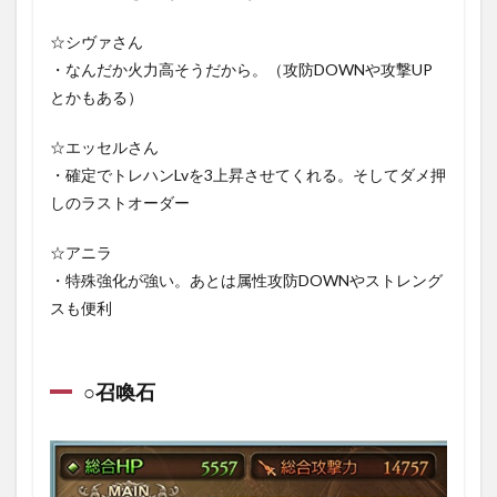
グナ
☆シヴァさん
1.4.4
・なんだか火力高そうだから。（攻防DOWNや攻撃UP
ユグド
ラシ
とかもある）
ル・マ
グナ
☆エッセルさん
1.4.5
・確定でトレハンLvを3上昇させてくれる。そしてダメ押
シュヴ
しのラストオーダー
ァリ
エ・マ
グナ
☆アニラ
・特殊強化が強い。あとは属性攻防DOWNやストレング
1.4.6
スも便利
セレス
ト・マ
グナ
1.5
○召喚石
入手
素材
まと
め