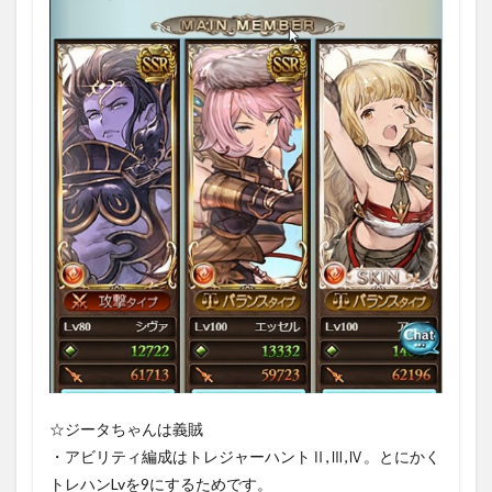
1.3
○武器
1.4
6属性
のマ
グナ
戦と
ドロ
ップ
1.4.1
ティア
マト・
マグナ
1.4.2
コロッ
サス・
マグナ
1.4.3
☆ジータちゃんは義賊
リヴァ
・アビリティ編成はトレジャーハントⅡ,Ⅲ,Ⅳ。とにかく
イアサ
トレハンLvを9にするためです。
ン・マ