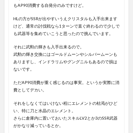
もAP90消費する自発分のみですけど。
HLの方がSSRが出やすいうえクリスタルも入手出来ます
けど、通常の討伐戦なら1ターンで直ぐ終わるので少しで
も武器等を集めていこうと思ったので挑んでいます。
それに武勲の輝きも入手出来るので。
武勲の輝き交換にはゴールドムーンやシルバームーンも
ありますし、インドラリムやグングニルもあるので損は
ないです。
ただAP90消費が重く感じるのは事実。というか実際に消
費としてデカい。
それをしなくてはいけない程にエレメントの枯渇がひど
い、特に刀と水晶のエレメント。
さらに倉庫内に置いておいたスキルLV2とか3のSSR武器
がかなり減っているとか。