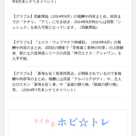
年8月末シナリオイベント）
【グラブル】四象降臨（2024年8月）の報酬や内容まとめ。前回ま
での『チチリ』『アミ』に引き続き、2024年8月時からは四聖『シ
ュシュク』を加入可能となっています。（四象降臨）
【グラブル】『エクス・ウォフマナフ神滅戦』（2024年8月）の報
酬や内容のまとめ。2回目の開催で『罪咎裁く善神の印章』の上限解
放、新たな六道神器シリーズの武器『神刃エクス・アシャワン』を
入手可能。
【グラブル】「蒼海を征く暗黒特異点」が開催されているので各報
酬や内容等のまとめ。報酬には武器「アルバコアボディ」や、主人
公のスキン「蒼海を征く者」や「金緩の贈り物」｢銀緩の贈り物｣
等。（2024年7月末シナリオイベント）