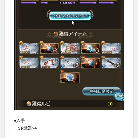
●入手
・SR武器×4