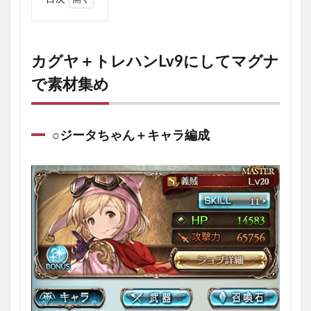
1
カグ
ヤ＋
トレ
カグヤ＋トレハンLv9にしてマグナ
ハン
で素材集め
Lv9
にし
てマ
グナ
で素
○ジータちゃん＋キャラ編成
材集
め
1.1
○ジー
タち
ゃん
＋キ
ャラ
編成
1.2
○召喚
石