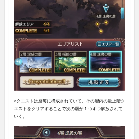
1.2
ミッ
ショ
ン報
酬
1.3
使用
した
編成
1.3.1
①火マ
グナ編
成
1.3.2
②水マ
○クエストは層毎に構成されていて、その層内の最上階ク
グナ編
成
エストをクリアすることで次の層が１つずつ解放されて
いく。
1.3.3
③風マ
グナ編
成