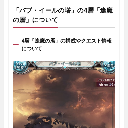
ブ・
イー
「バブ・イールの塔」の4層「逢魔
ルの
の層」について
塔」
の4
層
「逢
魔の
4層「逢魔の層」の構成やクエスト情報
層」
について
につ
いて
1.1
4層
「逢
魔の
層」
の構
成や
クエ
スト
情報
につ
いて