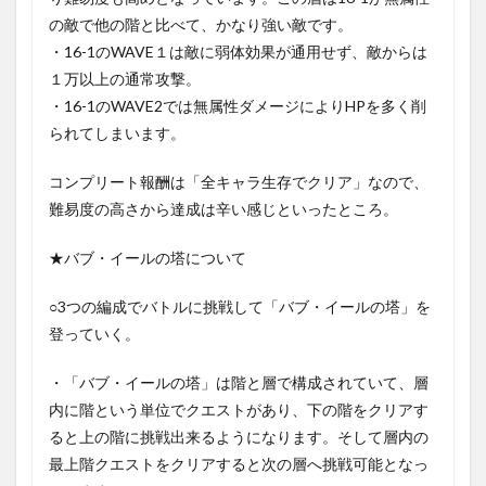
の敵で他の階と比べて、かなり強い敵です。
・16-1のWAVE１は敵に弱体効果が通用せず、敵からは
１万以上の通常攻撃。
・16-1のWAVE2では無属性ダメージによりHPを多く削
られてしまいます。
コンプリート報酬は「全キャラ生存でクリア」なので、
難易度の高さから達成は辛い感じといったところ。
★バブ・イールの塔について
○3つの編成でバトルに挑戦して「バブ・イールの塔」を
登っていく。
・「バブ・イールの塔」は階と層で構成されていて、層
内に階という単位でクエストがあり、下の階をクリアす
ると上の階に挑戦出来るようになります。そして層内の
最上階クエストをクリアすると次の層へ挑戦可能となっ