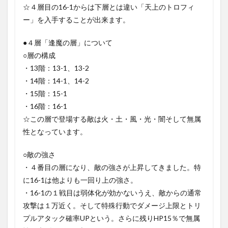
☆４層目の16-1からは下層とは違い「天上のトロフィ
ー」を入手することが出来ます。
●４層「逢魔の層」について
○層の構成
・13階：13-1、13-2
・14階：14-1、14-2
・15階：15-1
・16階：16-1
☆この層で登場する敵は火・土・風・光・闇そして無属
性となっています。
○敵の強さ
・４番目の層になり、敵の強さが上昇してきました。特
に16-1は他よりも一回り上の強さ。
・16-1の１戦目は弱体化が効かないうえ、敵からの通常
攻撃は１万近く。そして特殊行動でダメージ上限とトリ
プルアタック確率UPという。さらに残りHP15％で無属