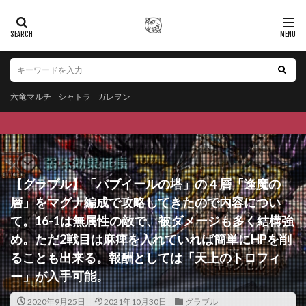
六竜マルチ
シャトラ
ガレヲン
【グラブル】「バブイールの塔」の４層「逢魔の
層」をマグナ編成で攻略してきたので内容につい
て。16-1は無属性の敵で、被ダメージも多く結構強
め。ただ2戦目は麻痺を入れていれば簡単にHPを削
ることも出来る。報酬としては「天上のトロフィ
ー」が入手可能。
2020年9月25日
2021年10月30日
グラブル