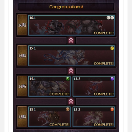
1.3.4
④光マ
グナ編
成
1.3.5
⑤闇マ
グナ編
成
1.4
各ク
エス
ト攻
略
1.4.1
13階
（13-
1,13-
2）
1.4.1.1
13-1