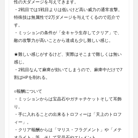
性の大ダメージを与えてきます。
・2戦目では1戦目よりは低いけど高い威力の通常攻撃。
特殊技は無属性で2万ダメージを与えてくるので厄介で
す。
・ミッションの条件が「全キャラ生存してクリア」で、
敵の攻撃力が高いことから達成も少し難しい感じ。
★難しい感じがするけど、実際はそこまで難しくは無い
感じ。
・2戦目なんて麻痺が効いてしまうので、麻痺中だけで7
割はHPを削れる。
○報酬について
・ミッションからは宝晶石やガチャチケットそして耳飾
り。
・手に入れることの出来るトロフィーは「天上のトロフ
ィー」。
・クリア報酬からは「マリス・フラグメント」や「メテ
オライト」等、そして宝晶石やエレメント。