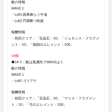
敵の情報
1.4.4.1
WAVE１
16-1
・Lv83 因果喰らう牛鬼
・Lv82 円環断つ蛇姫
2
まと
め
報酬情報
・初回クリア：「宝晶石：50」「ジェネシス・フラグメ
ント：50」「格闘のエレメント：100」
14階
◆14-1：敵は風属性でWAVEは１
敵の情報
WAVE１
・Lv85 ゴリアテ
報酬情報
・初回クリア：「宝晶石：50」「マリス・フラグメン
ト：10」「弓のエレメント：100」