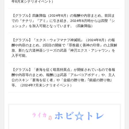
年8月末シナリオイベント）
【グラブル】四象降臨（2024年8月）の報酬や内容まとめ。前回ま
での『チチリ』『アミ』に引き続き、2024年8月時からは四聖『シ
ュシュク』を加入可能となっています。（四象降臨）
【グラブル】『エクス・ウォフマナフ神滅戦』（2024年8月）の報
酬や内容のまとめ。2回目の開催で『罪咎裁く善神の印章』の上限解
放、新たな六道神器シリーズの武器『神刃エクス・アシャワン』を
入手可能。
【グラブル】「蒼海を征く暗黒特異点」が開催されているので各報
酬や内容等のまとめ。報酬には武器「アルバコアボディ」や、主人
公のスキン「蒼海を征く者」や「金緩の贈り物」｢銀緩の贈り物｣
等。（2024年7月末シナリオイベント）