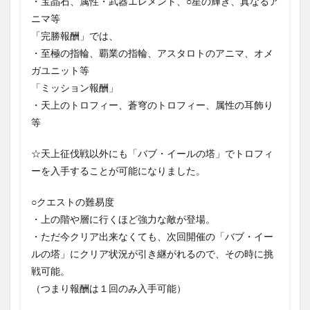
・宝晶石、属性・武器エレメント、○星の輝き、真なるア
ニマ等
「完勝報酬」では、
・至極の指輪、覇業の指輪、アスタロトのアニマ、オメ
ガユニット等
「ミッション報酬」
・天上のトロフィー、蒼穹のトロフィー、属性の耳飾り
等
☆天上征伐戦以外にも「バブ・イールの塔」でトロフィ
ーを入手することが可能になりました。
○クエストの難易度
・上の階や層に行くほど強力な敵が登場。
・ただ今クリア出来なくても、次回開催の「バブ・イー
ルの塔」にクリア状況が引き継がれるので、その時に挑
戦可能。
（つまり報酬は１回のみ入手可能）