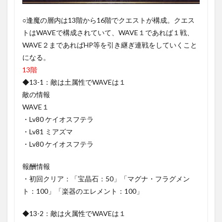
1.4.1.2
13-2
○逢魔の層内は13階から16階でクエストが構成。クエス
1.4.2
トはWAVEで構成されていて、WAVE１であれば１戦、
14階
WAVE２まであればHP等を引き継ぎ連戦をしていくこと
（14-
になる。
1,14-
2）
13階
1.4.2.1
◆13-1：敵は土属性でWAVEは１
14-1
敵の情報
WAVE１
1.4.2.2
14-2
・Lv80 ケイオスフテラ
・Lv81 ミアズマ
1.4.3
15階
・Lv80 ケイオスフテラ
（15-1)
報酬情報
1.4.3.1
15-1
・初回クリア：「宝晶石：50」「マグナ・フラグメン
ト：100」「楽器のエレメント：100」
1.4.4
16階
（16-
◆13-2：敵は火属性でWAVEは１
1）