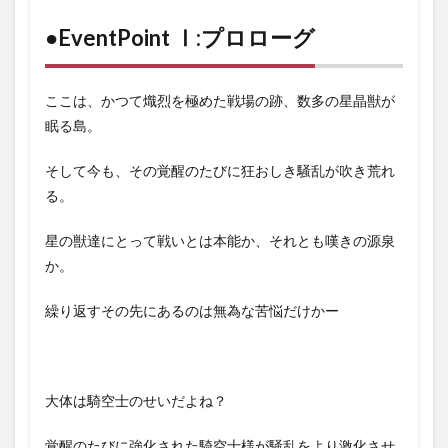
告が
更新
●EventPoint Ⅰ:プロローグ
され
まし
た。
ここは、かつて熾烈を極めた戦場の跡、数多の星晶獣が
1.1
眠る島。
●EventPoint
Ⅰ:プロロー
グ
そして今も、その覚醒のたびに狂おしき騒乱が吹き荒れ
1.1.1
る。
◯とあ
るジー
星の獣達にとって戦いとは本能か、それとも嘆きの源泉
タさん:
か。
「……古
戦場か
ら逃げ
繰り返すその先にあるのは無為な苦悩だけかー
るな」
1.2
●EventPoint
Ⅱ:イベント
大体は騎空士のせいだよね？
限定ストー
リー
覚醒のたびに強化された騎空士様が騒乱をより激化させ