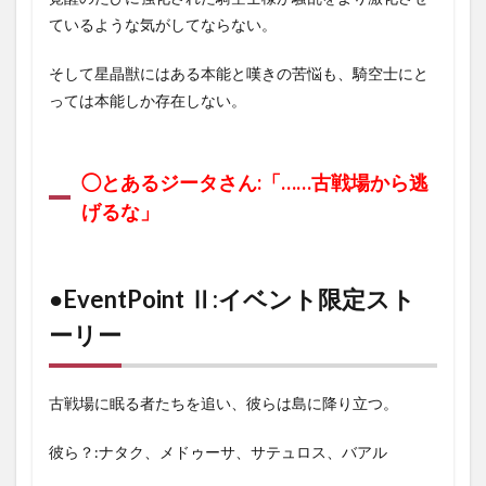
1.3
ているような気がしてならない。
●EventPoint
Ⅲ:イベント
そして星晶獣にはある本能と嘆きの苦悩も、騎空士にと
限定ミニゲ
ーム
っては本能しか存在しない。
1.4
●EventPoint
Ⅳ：イベン
◯とあるジータさん:「……古戦場から逃
ト限定スキ
ン
げるな」
1.5
●EventPoint
Ⅴ：マルチ
●EventPoint Ⅱ:イベント限定スト
バトル
ーリー
1.6
●EventPoint
Ⅵ：イベン
トガチャ
古戦場に眠る者たちを追い、彼らは島に降り立つ。
彼ら？:ナタク、メドゥーサ、サテュロス、バアル