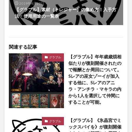
2019年4月29日
【グラブル】素材（トレジャー）の集め方！入手方
法・使用用途の一覧表
関連する記事
【グラブル】年年歳歳煩相
グラブル
似たりが復刻開催されたの
で報酬とか周回について。
Sレアの巫女ゾーイが加入
する他に、Sレアのアニ
ラ・アンチラ・マキラの内
から1人を選択して仲間に
することが可能。
【グラブル】《氷晶宮でミ
グラブル
ックスパイを》が復刻開催