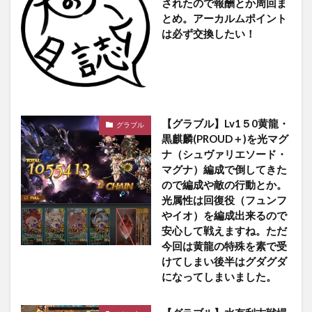
されたので報酬とか周回ま
とめ。アーカルムポイント
は必ず交換したい！
【グラブル】Lv1５0黄龍・
グラブル
黒麒麟(PROUD＋)を光マグ
ナ（シュヴァリエソード・
マグナ）編成で倒してきた
ので編成や敵の行動とか。
光属性は回復役（フュンフ
やイオ）を編成出来るので
安心して戦えますね。ただ
今回は黄龍の特殊を素で受
けてしまい後半はグダグダ
になってしまいました。