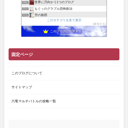
世界に刃向かう1つのブログ
19位
もぐぅのグラブル恐怖政治
20位
空の旅団
21位
このカテゴリを全て表示
どこでも土パマン！グラブル無課金勢の攻略ブログ
22位
参加する
グラブルしてたりしてなかったり
23位
このブログに投票する
固定ページ
このブログについて
サイトマップ
六竜マルチバトルの攻略一覧