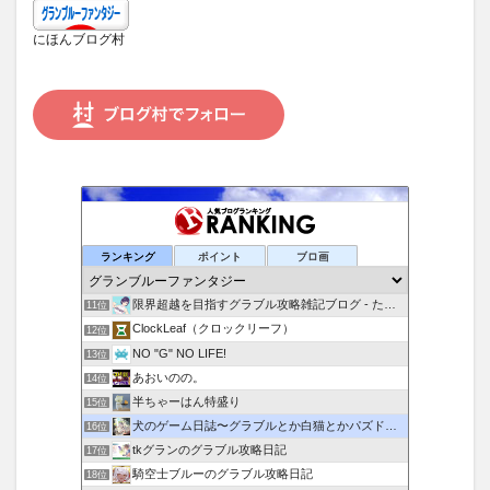
にほんブログ村
すーぱーそに子好きによるゲームブログ
ランキング
ポイント
ブロ画
9位
転がるネコ
10位
限界超越を目指すグラブル攻略雑記ブログ - たるたろす
11位
ClockLeaf（クロックリーフ）
12位
NO "G" NO LIFE!
13位
あおいのの。
14位
半ちゃーはん特盛り
15位
犬のゲーム日誌〜グラブルとか白猫とかパズドラな日々〜
16位
tkグランのグラブル攻略日記
17位
騎空士ブルーのグラブル攻略日記
18位