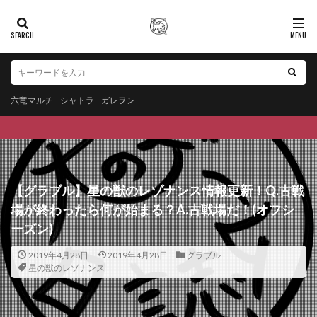
六竜マルチ
シャトラ
ガレヲン
【グラブル】星の獣のレゾナンス情報更新！Q.古戦
場が終わったら何が始まる？A.古戦場だ！(オフシ
ーズン)
2019年4月28日
2019年4月28日
グラブル
星の獣のレゾナンス