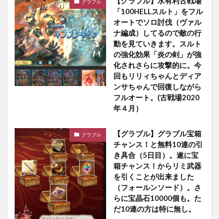
【グラブル】水有利古戦場
グラブル
「100HELLスルト」をフル
オートでソロ討伐（ヴァル
ナ編成）してるので敵の行
動を見ていきます。スルト
の強化効果「炎の剣」が強
化されさらに攻撃的に。今
回もリリィちゃんとディア
ンサちゃんで回復しながら
フルオート。(古戦場2020
年４月）
【グラブル】グラブル宝箱
グラブル
チャンス！と無料10連の引
き具合（5日目）。遂に宝
箱チャンス！からリミ武器
を引くことが出来ました
（フォールンソード）。さ
らに宝晶石10000個も。た
だ10連の方は特に無し。