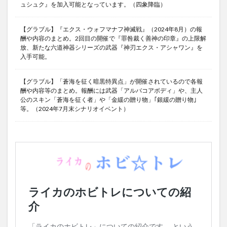
ュシュク』を加入可能となっています。（四象降臨）
【グラブル】『エクス・ウォフマナフ神滅戦』（2024年8月）の報
酬や内容のまとめ。2回目の開催で『罪咎裁く善神の印章』の上限解
放、新たな六道神器シリーズの武器『神刃エクス・アシャワン』を
入手可能。
【グラブル】「蒼海を征く暗黒特異点」が開催されているので各報
酬や内容等のまとめ。報酬には武器「アルバコアボディ」や、主人
公のスキン「蒼海を征く者」や「金緩の贈り物」｢銀緩の贈り物｣
等。（2024年7月末シナリオイベント）