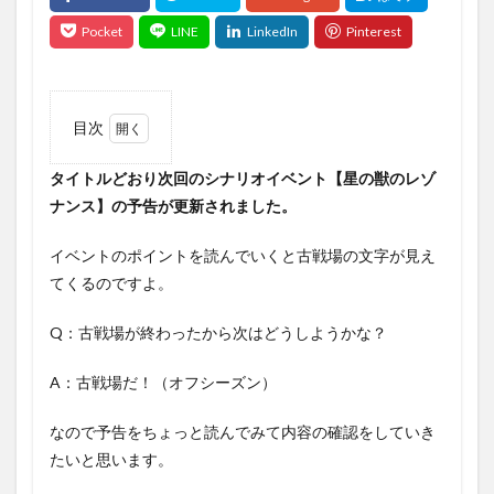
目次
1
タイトルどおり次回のシナリオイベント【星の獣のレゾ
タイ
トル
ナンス】の予告が更新されました。
どお
り次
イベントのポイントを読んでいくと古戦場の文字が見え
回の
シナ
てくるのですよ。
リオ
イベ
Q：古戦場が終わったから次はどうしようかな？
ント
【星
の獣
A：古戦場だ！（オフシーズン）
のレ
ゾナ
なので予告をちょっと読んでみて内容の確認をしていき
ン
ス】
たいと思います。
の予