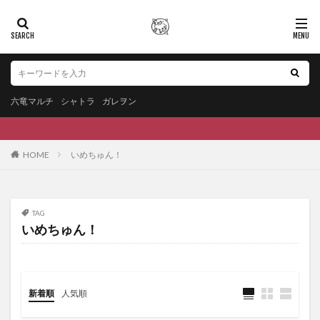
六竜マルチ
シャトラ
ガレヲン
HOME
いめちゅん！
TAG
いめちゅん！
新着順
人気順