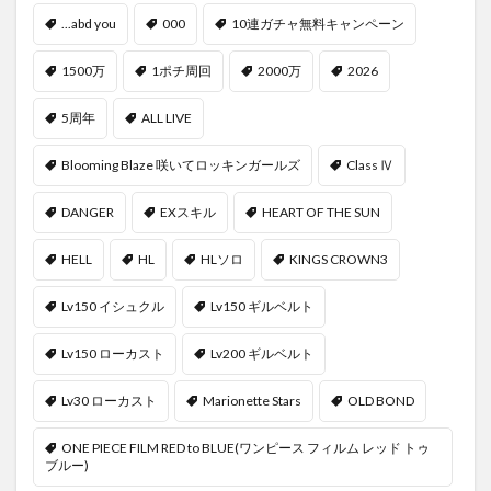
...abd you
000
10連ガチャ無料キャンペーン
1500万
1ポチ周回
2000万
2026
5周年
ALL LIVE
Blooming Blaze 咲いてロッキンガールズ
Class Ⅳ
DANGER
EXスキル
HEART OF THE SUN
HELL
HL
HLソロ
KINGS CROWN3
Lv150 イシュクル
Lv150 ギルベルト
Lv150 ローカスト
Lv200 ギルベルト
Lv30 ローカスト
Marionette Stars
OLD BOND
ONE PIECE FILM RED to BLUE(ワンピース フィルム レッド トゥ
ブルー)