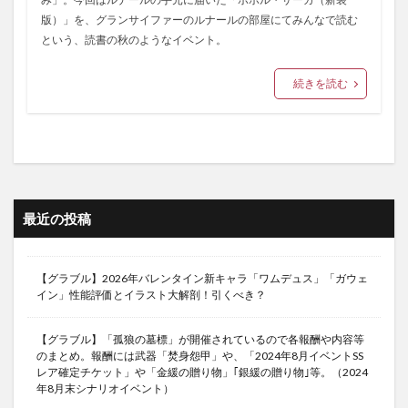
版）」を、グランサイファーのルナールの部屋にてみんなで読む
という、読書の秋のようなイベント。
続きを読む
最近の投稿
【グラブル】2026年バレンタイン新キャラ「ワムデュス」「ガウェ
イン」性能評価とイラスト大解剖！引くべき？
【グラブル】「孤狼の墓標」が開催されているので各報酬や内容等
のまとめ。報酬には武器「焚身怨甲」や、「2024年8月イベントSS
レア確定チケット」や「金緩の贈り物」｢銀緩の贈り物｣等。（2024
年8月末シナリオイベント）