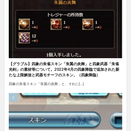
【グラブル】四象の朱雀スキン「朱翼の炎舞」と四象武器「朱雀
光剣」の素材等について。2022年4月の四象降臨で追加された新
たな上限解放と武器モチーフのスキン。（四象降臨）
四象の朱雀スキン「朱翼の炎舞」と、それに[…]