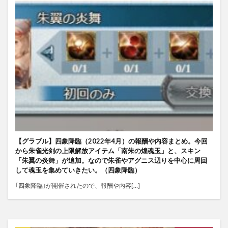
【グラブル】四象降臨（2022年4月）の報酬や内容まとめ。今回
から朱雀光剣の上限解放アイテム「南朱の煌魂玉」と、スキン
「朱翼の炎舞」が追加。なので朱雀やアグニス辺りを中心に周回
して魂玉を集めていきたい。（四象降臨）
｢四象降臨｣が開催されたので、報酬や内容[…]