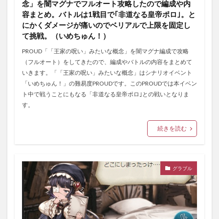
念」を闇マグナでフルオート攻略したので編成や内
容まとめ。バトルは1戦目で｢非道なる皇帝ポロ｣。と
にかくダメージが痛いのでベリアルで上限を固定し
て挑戦。（いめちゅん！）
PROUD「「王家の呪い」みたいな概念」を闇マグナ編成で攻略
（フルオート）をしてきたので、編成やバトルの内容をまとめて
いきます。「「王家の呪い」みたいな概念」はシナリオイベント
「いめちゅん！」の難易度PROUDです。このPROUDでは本イベン
ト中で戦うことにもなる「非道なる皇帝ポロ｣との戦いとなりま
す。
続きを読む
グラブル