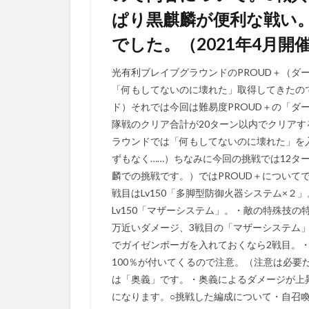
ぱり黒麒麟が便利な戦い
でした。（2021年4月開
光有利ブレイブグラウンドのPROUD＋（ダー
「何もしてないのに壊れた」取得してきたので
ド）それでは今回は難易度PROUD＋の「ダー
隊戦のクリア合計が20ターン以内でクリア
ラウンドでは「何もしてないのに壊れた」を
ずもなく……）ちなみに今回の挑戦では12タ
麟での挑戦です。）ではPROUD＋について
戦目はLv150「多脚型防御火器システム×２」
Lv150「マザーシステム」。・敵の特殊技
万近いダメージ、3戦目の「マザーシステム」
でガイゼンボーガを入れておくなら2戦目。
100％が付いてくるので注意。（注意は必要
は「奥義」です。・奥義によるダメージが上
になります。○挑戦した編成について・自召