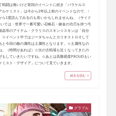
て戦闘は無いけど前回のイベントに続き「パラケルス
アルケミスト」は今から2年以上前のイベントなので、↑
から1度読んでみるのも良いかもしれませんね。（サイド
ついては・世界で一番可愛い召喚石・錬金の功刃を持つ弓
骸晶等のアイテム・クラリスのスキン☆スキンは「自分
。☆イベント中ではジータちゃんとカリオストロそして
あと今回の敵の属性は土属性となります。☆土属性なの
すね。（時間があれば）☆次の古戦場も近くなってきたの
もしていきたいですね。☆あとは高難易度PROUDもい
ケミスト・デザイア」について見ていきます。
続きを読む
グラブル