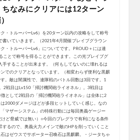
。ちなみにクリアには12ターン
催）
ク・トルーパーLv6）を20ターン以内の攻略をして称号
書いていきます。（2021年4月開催ブレイブグラウン
ク・トルーパーLv6」についてです。PROUD＋には連
することで称号を得ることができます。この光ブレイブグ
入手することが出来ます。（何もしてないのに壊れるは
ーンでのクリアとなっています。（相変わらず便利な黒麒
です。敵は闇属性で、連隊戦のバトル回数は3回です。1
。2戦目はLv150「掃討機関砲ライオネル」。3戦目は
の特徴として2戦目の「掃討機関砲ライオネル」は全体に2
は2000ダメージほどが多段ヒットしていく感じ。なの
・「マザーシステム」の特殊行動には毎回奥義ゲージー
だけど脅威では無い）○今回のブレグラで有利になる条件
昇するので、奥義火力メインで敵のHPを削っていくこと
喚石はゼウスでサポーター召喚石は黒麒麟。・ジータちゃ