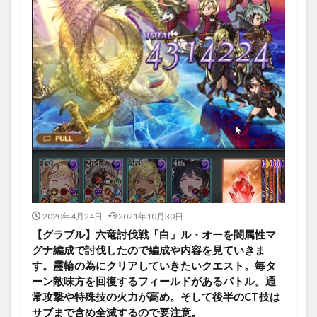
2020年4月24日
2021年10月30日
【グラブル】六竜討伐戦「白」ル・オーを闇属性マ
グナ編成で討伐したので編成や内容を見ていきま
す。靂輪の為にクリアしていきたいクエスト。毎タ
ーン敵味方を回復するフィールドがあるバトル。通
常攻撃や特殊技の火力が高め。そして後半のCT技は
サブまで含め全滅するので要注意。