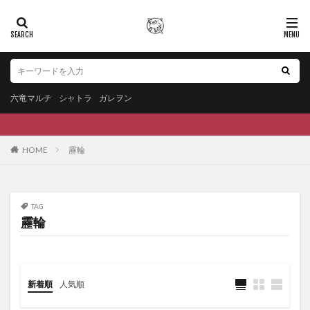
六竜マルチ
シャトラ
ガレヲン
HOME
靂輪
TAG
靂輪
新着順
人気順