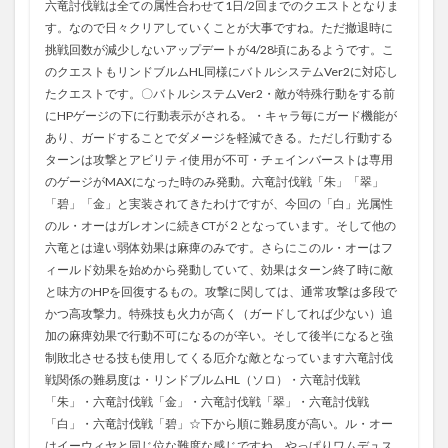
六竜討伐戦は全ての属性合わせて1日/2回までのクエストとなりま
す。なので日々クリアしていくことが大事ですね。ただ撤退時に
挑戦回数が減少しないアップデートが4/28頃にあるようです。こ
のクエストもリンドブルムHL同様にバトルシステムVer2に対応し
たクエストです。〇バトルシステムVer2・敵が特殊行動をする前
にHPゲージの下に行動表示がされる。・キャラ毎にガード機能が
あり、ガードすることでダメージを軽減できる。ただし行動する
ターンは攻撃とアビリティ使用が不可・チェインバーストは専用
のゲージがMAXになった時のみ発動。六竜討伐戦「朱」「翠」
「碧」「金」と実装されてきたわけですが、今回の「白」光属性
のル・オーはガレオンに続きCTが２となっています。そして他の
六竜とは違い弱体効果は麻痺のみです。さらにこのル・オーはフ
ィールド効果を始めから発動していて、効果はターン終了時に敵
と味方のHPを回復するもの。攻撃に関しては、通常攻撃は多段で
かつ高攻撃力。特殊技も火力が高く（ガードしてれば少ない）追
加の麻痺効果で行動不可になるのが辛い。そして後半になると強
制敗北させる技も使用してくる厄介な敵となっています六竜討伐
戦関係の難易度は・リンドブルムHL（ソロ）・六竜討伐戦
「朱」・六竜討伐戦「金」・六竜討伐戦「翠」・六竜討伐戦
「白」・六竜討伐戦「碧」☆下から順に難易度が高い。ル・オー
はイーウィヤと同じ位な難度な感じですね、やっぱりワムデュス