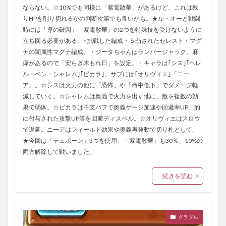
ならない。☆10%でも同様に「紫電散華」があるけど、これは残
りHPを削り切れるかの判断次第でも良いかも。★ル・オーと戦闘
時には「導の破閃」「紫電散華」の2つを特殊技を受けないように
立ち回る必要がある。○挑戦した編成・５凸されたセレスト・マグ
ナの闇属性マグナ編成。・ジータちゃんはランバージャック。麻
痺があるので「安らぎ木もれ日」を設定。・キャラは｢シス｣｢ヘレ
ル・ベン・シャレム｣｢ビカラ｣、サブには｢オリヴィエ｣「ニー
ア」。☆シスは火力の他に「恐怖」や「命中低下」でダメージ軽
減していく。☆シャレムは奥義で火力を出す他に、敵を複数の効
果で弱体。☆ビカラは干支バフで奥義ゲージ加速や回避率UP。的
に付与された攻撃UP等を回避ディスペル。☆オリヴィエはスロウ
で遅延。ニーアはフィールド効果や奥義再発動で切り札として。
★今回は「テュポーン」3つを使用、「紫電散華」も30％、10%の
両方解除して戦いました。
続きを読む
グラブル