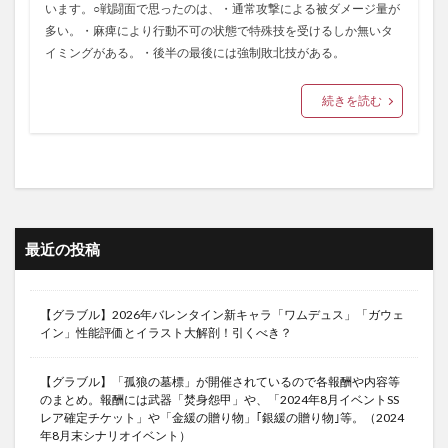
います。○戦闘面で思ったのは、・通常攻撃による被ダメージ量が
多い。・麻痺により行動不可の状態で特殊技を受けるしか無いタ
イミングがある。・後半の最後には強制敗北技がある。
続きを読む
最近の投稿
【グラブル】2026年バレンタイン新キャラ「ワムデュス」「ガウェ
イン」性能評価とイラスト大解剖！引くべき？
【グラブル】「孤狼の墓標」が開催されているので各報酬や内容等
のまとめ。報酬には武器「焚身怨甲」や、「2024年8月イベントSS
レア確定チケット」や「金緩の贈り物」｢銀緩の贈り物｣等。（2024
年8月末シナリオイベント）