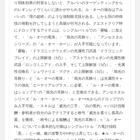
り弱体効果の対策をしないと、アルバハのターゲッティングから
のレギンレイヴくらいに誰かがやられる。ル・オーの場合はアル
バハの「理の超絶」のような強制敗北技がある。しかも別の特殊
技の発動を許してしまうと高揚が付与される。クエストクリア時
にドロップするアイテムは、シングルバトルでの「靂輪」に加え
て、・「ル・オーの竜珠」・「旭光の耳飾り」・「アンセスタル
シリーズ」の「ル・オー・ホーン」が入手可能になっています。
「靂輪」・ドラゴニックウェポンの光属性刀武器「ドラゴニック
ブレイド」の上限解放（5凸）。・アストラルウェポンの光属性槍
武器「ロンゴミニアド」の入手、そして上限解放（5凸）。・光属
性召喚石「シュヴァリエ・マグナ」の上限解放（5凸）。「旭光の
耳飾り」と「ル・オーの竜珠」・「旭光の耳飾り」は光属性キャ
ラの強化「エーテリアルプラス」に必要。・「ル・オーの竜珠」
はショップで↑の「旭光の耳飾り」と交換出できる。アンセスタル
シリーズ「ル・オー・ホーン」・ル・オーHLからのドロップでの
み入手可能。・スキルは「威光の三手」「白の誓約」○ソロ討伐報
酬・参戦者が自分のみでクリアすると称号「威光を遮りし孤高の
翼」を獲得。・称号による報酬は「旭光の耳飾り」○「ル・オー
HL」について☆基本的な行動はシングルバトル「六竜討伐戦
「黒」」と一緒。敵の攻撃力やHPが上昇している。★ル・オーの