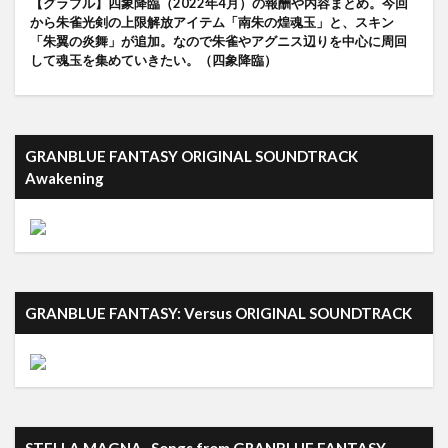
【グラブル】四象降臨（2022年4月）の報酬や内容まとめ。今回
から朱雀光剣の上限解放アイテム「南朱の煌魂玉」と、スキン
「朱翼の炎舞」が追加。なので朱雀やアグニス辺りを中心に周回
して魂玉を集めていきたい。（四象降臨）
GRANBLUE FANTASY ORIGINAL SOUNDTRACK
Awakening
GRANBLUE FANTASY: Versus ORIGINAL SOUNDTRACK