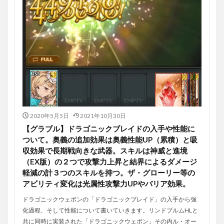
2020年5月5日
2021年10月30日
【グラブル】ドラゴニックブレイドの入手や性能に
ついて。奥義の追加効果は奥義性能UP（累積）と吸
収効果で長期戦向きな武器。スキルは神威と進境
（EX版）の２つで攻撃力上昇と結界によるダメージ
軽減の計３つのスキルを持つ。ザ・グローリー等の
アビリティ変化は光属性攻撃力UPやバリア効果。
ドラゴニックウェポンの「ドラゴニックブレイド」の入手から強
化過程、そして性能について書いていきます。リンドブルムHLと
共に同時に実装された「ドラゴニックウェポン」その内ル・オー