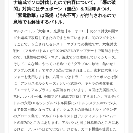
ナ編成でソロ討伐したので内容について。「導の破
閃」対策にはテュポーン（無凸）を3回叩きつけ、
「紫電散華」は高揚（消去不可）が付与されるので
意地でも解除するバトル。
マルチバトル「六竜HL」光属性【ル・オーHL】のソロ討伐を闇マ
グナ編成で攻略してきたのでまとめていきます。闇のマグナとい
うことで、５凸されたセレスト・マグナでの挑戦です。六竜討伐
戦HL（マルチバトル）が2020/07/27のアップデートで追加された
ので、1属性毎に神石・マグナ編成でソロ攻略していくシリーズ。
そしてこんな風にやっている途中で「グラブル生放送 熱いぜ！
グラブルの夏！」でマグナ5凸が実装されました。素材に六竜トレ
ジャーも使用しますね。六竜HLではドラゴニックウェポンとは別
に「アンセスタルシリーズ」という武器や、キャラの強化要素
「エーテリアルプラス」も実装されています。今回は光属性の六
竜HL｢ル・オーHL｣を闇マグナ編成で討伐してきました。マルチバ
トルの六竜HLもシングルバトル同様にバトルシステムVer2で6人
まで参加可能となっています。クエストの場所はナル・グランデ
のグロース島で、マルチバトルリストはアルティメットバハムー
トの星7のところにあります。アルバハと同じ難易度のところにあ
るけど、アルバハほどではない。けども、ガード機能を使用した