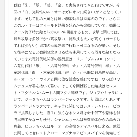
伐戦「朱」「翠」「碧」「金」と実装されてきたわけですが、今
回の「白」光属性のル・オーはガレオンに続きCTが２となってい
ます。そして他の六竜とは違い弱体効果は麻痺のみです。さらに
このル・オーはフィールド効果を始めから発動していて、効果は
ターン終了時に敵と味方のHPを回復するもの。攻撃に関しては、
通常攻撃は多段でかつ高攻撃力。特殊技も火力が高く（ガードし
てれば少ない）追加の麻痺効果で行動不可になるのが辛い。そし
て後半になると強制敗北させる技も使用してくる厄介な敵となっ
ています六竜討伐戦関係の難易度は・リンドブルムHL（ソロ）・
六竜討伐戦「朱」 ・六竜討伐戦「金」・六竜討伐戦「翠」・六
竜討伐戦「白」・六竜討伐戦「碧」☆下から順に難易度が高い。
ル・オーはイーウィアと同じ位な難度な感じですね、やっぱりワ
ムデュスが群を抜いて強い。そして今回挑戦した編成はセレス
ト・マグナ×バハムートの闇マグナ編成です。ジョブやキャラにつ
いて。ジータちゃんはランバージャックです。初回はとりあえず
ランバージャックです。キャラに関してはシス・シャレム・ビカ
ラで挑戦しました。勝手に強くなるシス君は命中低下や恐怖も付
与出来てかなーり便利。シャレムちゃんは複数弱体からの高火力
奥義。ビカラちゃんはル・オーの高揚をディスペル出来る。武器
に関してはセレストクロー・マグナやアビススパインを装備して