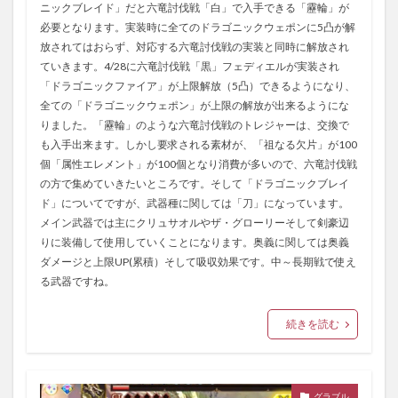
ニックブレイド」だと六竜討伐戦「白」で入手できる「靂輪」が
必要となります。実装時に全てのドラゴニックウェポンに5凸が解
放されてはおらず、対応する六竜討伐戦の実装と同時に解放され
ていきます。4/28に六竜討伐戦「黒」フェディエルが実装され
「ドラゴニックファイア」が上限解放（5凸）できるようになり、
全ての「ドラゴニックウェポン」が上限の解放が出来るようにな
りました。「靂輪」のような六竜討伐戦のトレジャーは、交換で
も入手出来ます。しかし要求される素材が、「祖なる欠片」が100
個「属性エレメント」が100個となり消費が多いので、六竜討伐戦
の方で集めていきたいところです。そして「ドラゴニックブレイ
ド」についてですが、武器種に関しては「刀」になっています。
メイン武器では主にクリュサオルやザ・グローリーそして剣豪辺
りに装備して使用していくことになります。奥義に関しては奥義
ダメージと上限UP(累積）そして吸収効果です。中～長期戦で使え
る武器ですね。
続きを読む
グラブル