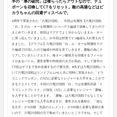
半の「導の破閃」は喰らったらアウトなので、テュ
ポーンを召喚してCTをリセット。敵の高揚などはビ
カラちゃんの回避ディスペルで。
6周年で実装された「六竜討伐戦」、今回は光属性【六竜討伐戦
「白」】のル・オーを闇属性バハ×ハデス編成で攻略してきたので
まとめていきます。前回はマグナでよく分からないままル・オー
に突っ込んでいきました。が今回は対策で1つ編成を入れ替えれて
きました。【グラブル】六竜討伐戦「白」ル・オーを闇属性マグ
ナ編成で討伐したので編成や内容を見ていきます。靂輪の為にク
リアしていきたいクエスト。毎ターン敵味方を回復するフィール
ドがあるバトル。通常攻撃や特殊技の火力が高め。そして後半の
CT技はサブまで含め全滅するので要注意。●先ずは六竜討伐戦につ
いて六竜討伐戦はリンドブルムHLと共に同時に実装された「ドラ
ゴニックウェポン」の5凸に必要なトレジャーを入手することがで
きるクエストです。今回の六竜討伐戦「白」では光属性武器「ド
ラゴニックブレイド」の強化（5凸）に必要なトレジャー「靂輪」
を入手することができます。「靂輪」は六竜討伐戦でもなくても
トレジャー交換でも入手出来ますが、要求される素材が、「祖な
る欠片」が100個「光晶のエレメント」が100個と必要な素材が多
いので、六竜討伐戦の方で集めていきたいところですね。そして