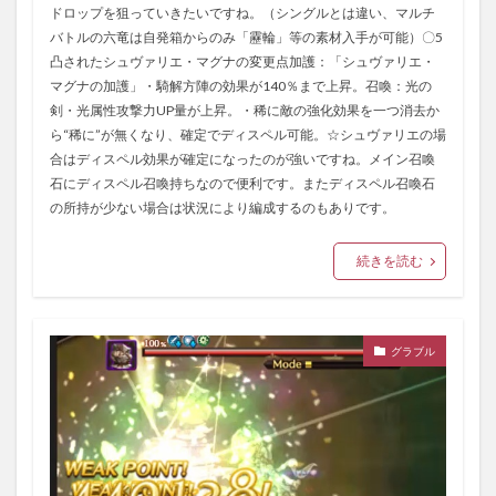
ドロップを狙っていきたいですね。（シングルとは違い、マルチ
バトルの六竜は自発箱からのみ「靂輪」等の素材入手が可能）〇5
凸されたシュヴァリエ・マグナの変更点加護：「シュヴァリエ・
マグナの加護」・騎解方陣の効果が140％まで上昇。召喚：光の
剣・光属性攻撃力UP量が上昇。・稀に敵の強化効果を一つ消去か
ら“稀に”が無くなり、確定でディスペル可能。☆シュヴァリエの場
合はディスペル効果が確定になったのが強いですね。メイン召喚
石にディスペル召喚持ちなので便利です。またディスペル召喚石
の所持が少ない場合は状況により編成するのもありです。
続きを読む
グラブル