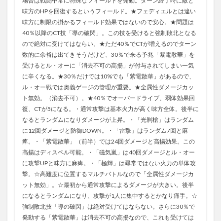
場合は戦闘中常に特殊なフィールドを発動。ターン終了時に敵と
味方のHPを回復するというフィールド。★フェディエルとは違い
味方に制限の掛かるフィールド効果ではないので安心。★問題は
40％以降のCT技「導の破閃」。この技を受けると強制敗北となる
ので絶対に受けてはならい。★ただ40％でCTが増えるのでターン
数的に余裕は出てきそうだけど、30％で来る予兆「紫電散華」を
受けるとル・オーに「消去不可の高揚」が付与されてしまい一気
に辛くなる。★30％だけでは10%でも「紫電散華」があるので、
ル・オー戦では奥義ゲージの管理が重要。★全属性ダメージカッ
ト無効。（消去不可）。★40％でオーバードライブ、弱体効果回
復、CTが5になる。・通常攻撃は基本火力が高く味方全体。後半に
なるとランダムになりダメージが上昇。・「光刹槍」はランダム
に12回ダメージと防御DOWN。・「雷撃」はランダム7回と麻
痺。・「紫電散華」（前半）では24回ダメージと高揚効果。この
高揚はディスペル可能。・「磁気嵐」は40回ダメージとル・オー
に攻撃UPと味方に麻痺。・「極輝」は尋常ではない火力の単体攻
撃。☆高難度に位置するマルチバトルなので「全属性ダメージカ
ット無効」。☆最初から通常攻撃によるダメージが大きい。後半
になるとランダムになり、攻撃が1人に集中するとかなり痛手。☆
強制敗北技「導の破閃」は絶対受けてはならない。さらに30％で
発動する「紫電散華」は消去不可の高揚なので、これも受けては