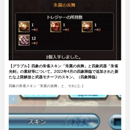
【グラブル】四象の朱雀スキン「朱翼の炎舞」と四象武器「朱雀
光剣」の素材等について。2022年4月の四象降臨で追加された新
たな上限解放と武器モチーフのスキン。（四象降臨）
四象の朱雀スキン「朱翼の炎舞」と、それに[…]