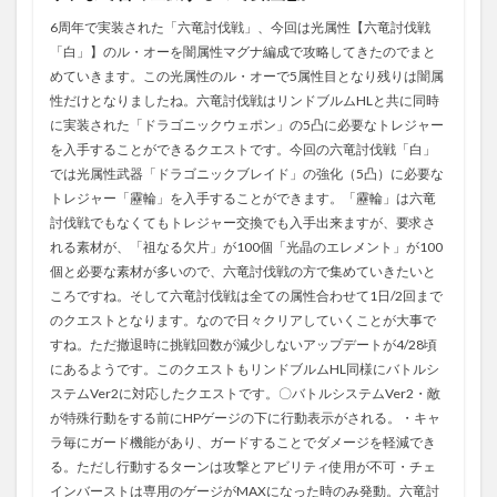
6周年で実装された「六竜討伐戦」、今回は光属性【六竜討伐戦
「白」】のル・オーを闇属性マグナ編成で攻略してきたのでまと
めていきます。この光属性のル・オーで5属性目となり残りは闇属
性だけとなりましたね。六竜討伐戦はリンドブルムHLと共に同時
に実装された「ドラゴニックウェポン」の5凸に必要なトレジャー
を入手することができるクエストです。今回の六竜討伐戦「白」
では光属性武器「ドラゴニックブレイド」の強化（5凸）に必要な
トレジャー「靂輪」を入手することができます。「靂輪」は六竜
討伐戦でもなくてもトレジャー交換でも入手出来ますが、要求さ
れる素材が、「祖なる欠片」が100個「光晶のエレメント」が100
個と必要な素材が多いので、六竜討伐戦の方で集めていきたいと
ころですね。そして六竜討伐戦は全ての属性合わせて1日/2回まで
のクエストとなります。なので日々クリアしていくことが大事で
すね。ただ撤退時に挑戦回数が減少しないアップデートが4/28頃
にあるようです。このクエストもリンドブルムHL同様にバトルシ
ステムVer2に対応したクエストです。〇バトルシステムVer2・敵
が特殊行動をする前にHPゲージの下に行動表示がされる。・キャ
ラ毎にガード機能があり、ガードすることでダメージを軽減でき
る。ただし行動するターンは攻撃とアビリティ使用が不可・チェ
インバーストは専用のゲージがMAXになった時のみ発動。六竜討