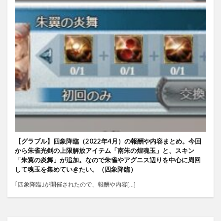
【グラブル】四象降臨（2022年4月）の報酬や内容まとめ。今回
から朱雀光剣の上限解放アイテム「南朱の煌魂玉」と、スキン
「朱翼の炎舞」が追加。なので朱雀やアグニス辺りを中心に周回
して魂玉を集めていきたい。（四象降臨）
｢四象降臨｣が開催されたので、報酬や内容[…]