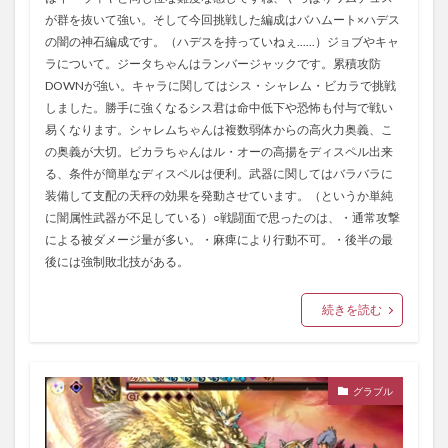
が群を抜いて強い。そして今回挑戦した編成はバハムート×ハデス
の闇の神石編成です。（ハデスを持っていねぇ......）ジョブやキャ
ラについて。ジータちゃんはランバージャックです。累積攻防
DOWNが強い。キャラに関してはシス・シャレム・ビカラで挑戦
しました。勝手に強くなるシス君は命中低下や恐怖も付与で戦い
易くなります。シャレムちゃんは複数弱体からの高火力奥義、こ
の奥義が大切。ビカラちゃんはル・オーの高揚をディスペル出来
る、条件が簡単なディスペルは便利。武器に関してはバラバラに
装備して支配の天秤の効果を発動させています。（というか単純
に闇属性武器が不足している）○戦闘面で思ったのは、・通常攻撃
による被ダメージ量が多い。・麻痺により行動不可。・後半の最
後には強制敗北技がある。
続きを読む
グラブル