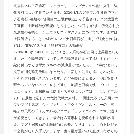
光属性SSレア召喚石「シュヴァリエ・マグナ」の性能・入手・強
化素材について見ていきます。2020/8/8のグラブル生放送でマグ
ナ召喚石6種類の5段回目の上限解放追加が予告され、その放送終
了直後に上限解放が可能になりました。今回は5凸まで強化された
光属性の召喚石「シュヴァリエ・マグナ」についてです。まずは
上限解放することで6属性のマグナ召喚石が共通して強化される内
容は、加護の“スキル「騎解方陣」の効果が
120％UP“が“140％UP“になりゼウス系の神石と同じ上昇量となり
ました。召喚効果については各召喚効果によって違いますが、・
敵に付与する攻撃力DOWNの減少量が増えたり。・“稀に“という
文字が消え確定発動になったり。・新しく効果が追加されたり。
とそれぞれ強化されています。ただ召喚によるダメージはあまり
変わっていないので、今まで通りに加護と召喚で使っていくこと
になります。上限解放に使用する素材については、・リンドブル
ムHLと属性に応じた六竜討伐戦の素材。・属性に応じた天司アニ
マやマグナ素材。シュヴァリエ・マグナだと、ル・オーの「靂
輪」や天司の「ミカエルのアニマ」「ラファエルのアニマ」辺り
が必要となってきます。最近は六竜素材を要求される場面が増
え、マグナ召喚石の上限解放に必要となりました。一応トレジャ
ー交換からも入手できますが、素材量が重いので直接六竜からの