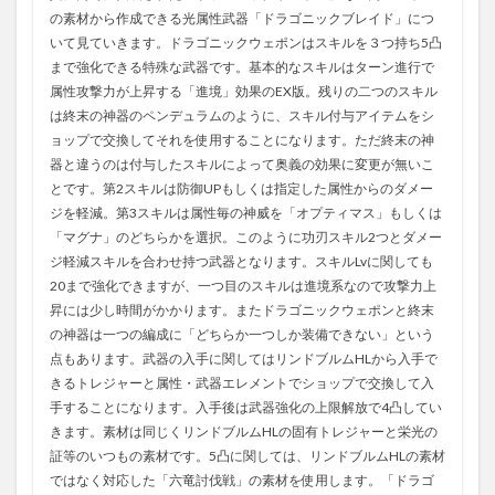
の素材から作成できる光属性武器「ドラゴニックブレイド」につ
いて見ていきます。ドラゴニックウェポンはスキルを３つ持ち5凸
まで強化できる特殊な武器です。基本的なスキルはターン進行で
属性攻撃力が上昇する「進境」効果のEX版。残りの二つのスキル
は終末の神器のペンデュラムのように、スキル付与アイテムをシ
ョップで交換してそれを使用することになります。ただ終末の神
器と違うのは付与したスキルによって奥義の効果に変更が無いこ
とです。第2スキルは防御UPもしくは指定した属性からのダメー
ジを軽減。第3スキルは属性毎の神威を「オプティマス」もしくは
「マグナ」のどちらかを選択。このように功刃スキル2つとダメー
ジ軽減スキルを合わせ持つ武器となります。スキルLvに関しても
20まで強化できますが、一つ目のスキルは進境系なので攻撃力上
昇には少し時間がかかります。またドラゴニックウェポンと終末
の神器は一つの編成に「どちらか一つしか装備できない」という
点もあります。武器の入手に関してはリンドブルムHLから入手で
きるトレジャーと属性・武器エレメントでショップで交換して入
手することになります。入手後は武器強化の上限解放で4凸してい
きます。素材は同じくリンドブルムHLの固有トレジャーと栄光の
証等のいつもの素材です。5凸に関しては、リンドブルムHLの素材
ではなく対応した「六竜討伐戦」の素材を使用します。「ドラゴ