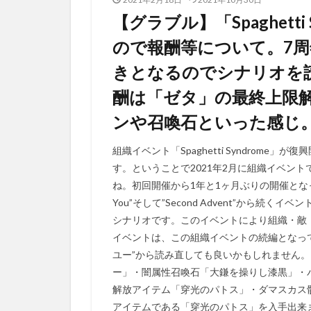
【グラブル】「Spaghett
ので報酬等について。7
きとなるのでシナリオを
酬は「ゼタ」の最終上限
ンや召喚石といった感じ
組織イベント「Spaghetti Syndrom
す。ということで2021年2月に組織イベン
ね。初回開催から1年と1ヶ月ぶりの開催となって
You”そして”Second Advent”から
シナリオです。このイベントにより組織・敵
イベントは、この組織イベントの続編となっ
ユー”から読み直しても良いかもしれません
ー」・闇属性召喚石「大鎌を操りし漆黒」・
解放アイテム「穿光のパトス」・ダマスカス
アイテムである「穿光のパトス」を入手出来