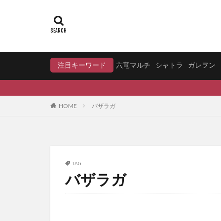
注目キーワード
六竜マルチ
シャトラ
ガレヲン
HOME
バザラガ
TAG
バザラガ