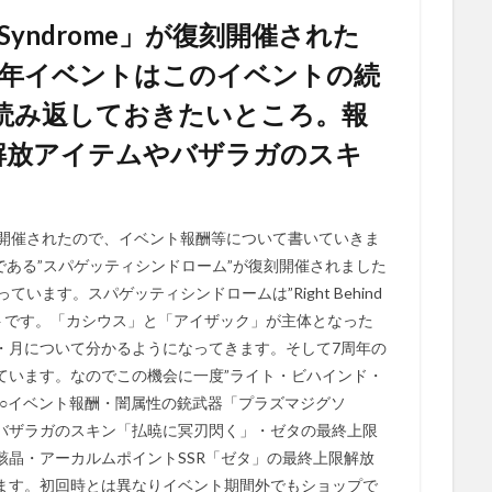
i Syndrome」が復刻開催された
周年イベントはこのイベントの続
読み返しておきたいところ。報
解放アイテムやバザラガのスキ
。
e」が復興開催されたので、イベント報酬等について書いていきま
トである”スパゲッティシンドローム”が復刻開催されました
います。スパゲッティシンドロームは”Right Behind
続くイベントです。「カシウス」と「アイザック」が主体となった
・月について分かるようになってきます。そして7周年の
ています。なのでこの機会に一度”ライト・ビハインド・
。○イベント報酬・闇属性の銃武器「プラズマジグソ
バザラガのスキン「払暁に冥刃閃く」・ゼタの最終上限
骸晶・アーカルムポイントSSR「ゼタ」の最終上限解放
ます。初回時とは異なりイベント期間外でもショップで