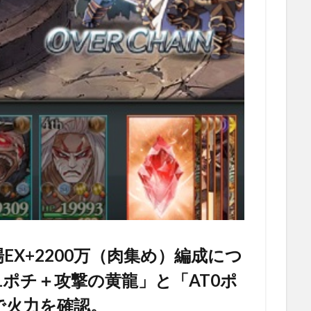
X+2200万（肉集め）編成につ
1ポチ＋攻撃の黄龍」と「AT0ポ
で火力を確認。