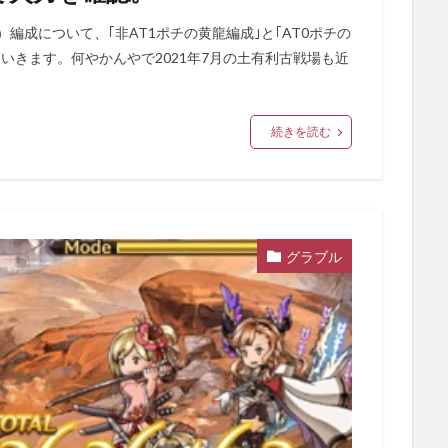
め）編成について、｢非AT1ポチの黄龍編成｣と｢AT0ポチの
いきます。何やかんやで2021年7月の土有利古戦場も近
続きを読む
グラブル