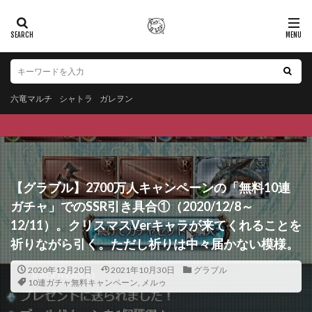
六竜マルチ
シャトラ
ガレヲン
【グラブル】2700万人キャンペーンの「無料10連
ガチャ」でのSSR引き具合①（2020/12/8～
12/11）。クリスマスVerキャラが来てくれることを
祈りながら引く。ただし祈りは中々届かない模様。
2020年12月20日
2021年10月30日
グラブル
10連ガチャ無料キャンペーン
,
メルゥ