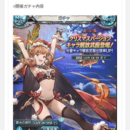
○開催ガチャ内容
1.2
1日1
回10
連ガ
チャ
無料
キャ
ンペ
ーン
●1日
目
1.3
1日1
回10
連ガ
チャ
無料
キャ
ンペ
ーン
●2日
目