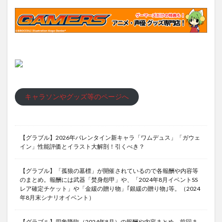
キャラソンやグッズ等のページへ
【グラブル】2026年バレンタイン新キャラ「ワムデュス」「ガウェ
イン」性能評価とイラスト大解剖！引くべき？
【グラブル】「孤狼の墓標」が開催されているので各報酬や内容等
のまとめ。報酬には武器「焚身怨甲」や、「2024年8月イベントSS
レア確定チケット」や「金緩の贈り物」｢銀緩の贈り物｣等。（2024
年8月末シナリオイベント）
【グラブル】四象降臨（2024年8月）の報酬や内容まとめ。前回ま