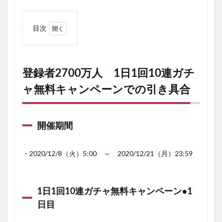
目次
1
登録
者
2700
登録者2700万人 1日1回10連ガチ
万
ャ無料キャンペーンでの引き具合
人
1日1
回10
連ガ
チャ
開催期間
無料
キャ
ンペ
・2020/12/8（火）5:00 ～ 2020/12/21（月）23:59
ーン
での
引き
具合
1日1回10連ガチャ無料キャンペーン●1
1.1
日目
開催
期間