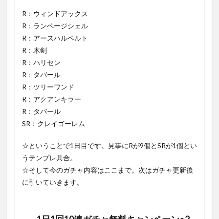
R：ウィンドアックス
R：ランページシェル
R：アースハルベルト
R：木剣
R：ハリセン
R：タバール
R：ツリーワンド
R：アクアンキラー
R：タバール
SR：クレイゴーレム
☆ということで1日目です。見事にRが9個とSRが1個とい
うテンプレ具合。
☆そして今のガチャ内容はここまで。次はガチャ更新後
に引いていきます。
1日1回10連ガチャ無料キャンペーン●2