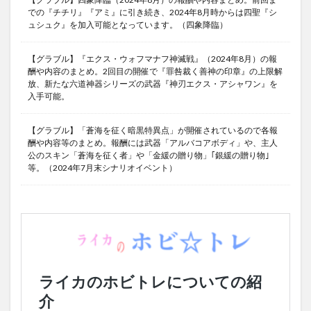
での『チチリ』『アミ』に引き続き、2024年8月時からは四聖『シ
ュシュク』を加入可能となっています。（四象降臨）
【グラブル】『エクス・ウォフマナフ神滅戦』（2024年8月）の報
酬や内容のまとめ。2回目の開催で『罪咎裁く善神の印章』の上限解
放、新たな六道神器シリーズの武器『神刃エクス・アシャワン』を
入手可能。
【グラブル】「蒼海を征く暗黒特異点」が開催されているので各報
酬や内容等のまとめ。報酬には武器「アルバコアボディ」や、主人
公のスキン「蒼海を征く者」や「金緩の贈り物」｢銀緩の贈り物｣
等。（2024年7月末シナリオイベント）