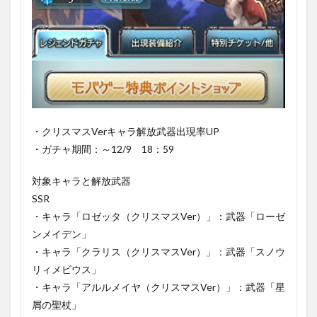
1.4
1日1
回10
連ガ
チャ
無料
キャ
ンペ
ーン
●3日
・クリスマスVerキャラ解放武器出現率UP
目
・ガチャ期間：～12/9 18：59
1.5
1日1
対象キャラと解放武器
回10
連ガ
SSR
チャ
・キャラ「ロゼッタ（クリスマスVer）」：武器「ローゼ
無料
ンメイデン」
キャ
ンペ
・キャラ「クラリス（クリスマスVer）」：武器「スノウ
ーン
リィメビウス」
●4日
目
・キャラ「アルルメイヤ（クリスマスVer）」：武器「星
屑の聖杖」
1.6