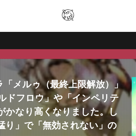
ャラ「メルゥ（最終上限解放）」
ルドフロウ」や「インペリテ
がかなり高くなりました。し
猛り」で「無効されない」の