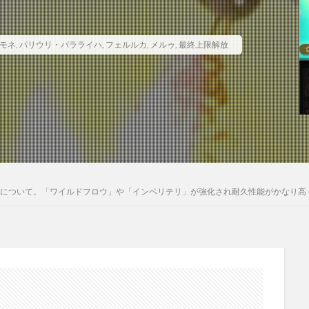
モネ
,
パリウリ・パラライハ
,
フェルルカ
,
メルゥ
,
最終上限解放
性能について。「ワイルドフロウ」や「インペリテリ」が強化され耐久性能がかなり