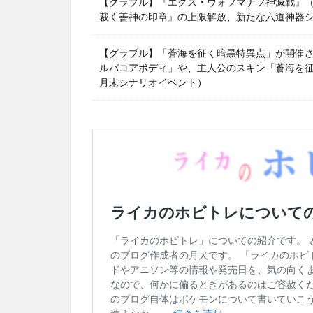
【グラブル】『エクス・ウォフマナフ神滅戦』（2
裁く善神の印章』の上限解放、新たな六道神器
【グラブル】「蒼海を征く暗黒特異点」が開催
ルバコアボディ」や、主人公のスキン「蒼海を征く
月末シナリオイベント）