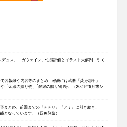
ワムデュス」「ガウェイン」性能評価とイラスト大解剖！引く
ので各報酬や内容等のまとめ。報酬には武器「焚身怨甲」
」や「金緩の贈り物」｢銀緩の贈り物｣等。（2024年8月末シ
や内容まとめ。前回までの『チチリ』『アミ』に引き続き、
可能となっています。（四象降臨）