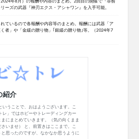
024年8月）の報酬や内容のまとめ。2回目の開催で『罪咎
シリーズの武器『神刃エクス・アシャワン』を入手可能。
されているので各報酬や内容等のまとめ。報酬には武器「ア
者」や「金緩の贈り物」｢銀緩の贈り物｣等。（2024年7