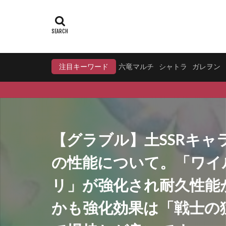
注目キーワード
六竜マルチ
シャトラ
ガレヲン
【グラブル】土SSRキ
の性能について。「ワイ
リ」が強化され耐久性能
かも強化効果は「戦士の