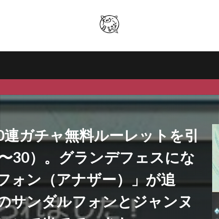
00連ガチャ無料ルーレットを引
/28〜30）。グランデフェスにな
フォン（アナザー）」が追
のサンダルフォンとジャンヌ