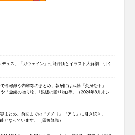
ワムデュス」「ガウェイン」性能評価とイラスト大解剖！引く
ので各報酬や内容等のまとめ。報酬には武器「焚身怨甲」
」や「金緩の贈り物」｢銀緩の贈り物｣等。（2024年8月末シ
や内容まとめ。前回までの『チチリ』『アミ』に引き続き、
可能となっています。（四象降臨）