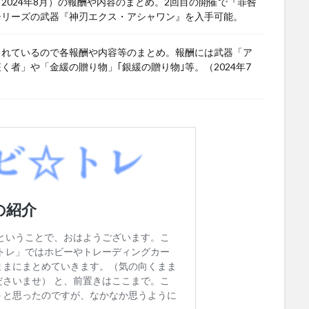
024年8月）の報酬や内容のまとめ。2回目の開催で『罪咎
シリーズの武器『神刃エクス・アシャワン』を入手可能。
されているので各報酬や内容等のまとめ。報酬には武器「ア
者」や「金緩の贈り物」｢銀緩の贈り物｣等。（2024年7