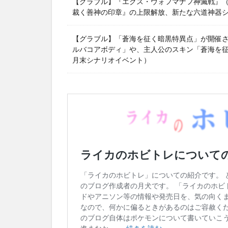
【グラブル】『エクス・ウォフマナフ神滅戦』（2
裁く善神の印章』の上限解放、新たな六道神器
【グラブル】「蒼海を征く暗黒特異点」が開催
ルバコアボディ」や、主人公のスキン「蒼海を征く
月末シナリオイベント）