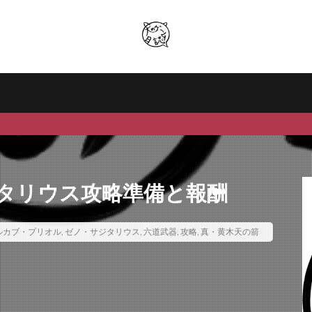
タリウス攻略準備と報酬
ルカブ・プリオル
,
ゼノ・サジタリウス
,
六道武器
,
攻略
,
真・黄木天の箭