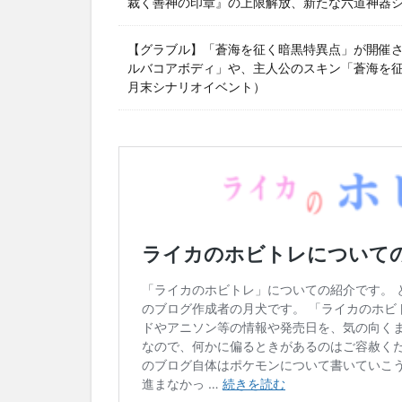
裁く善神の印章』の上限解放、新たな六道神器
【グラブル】「蒼海を征く暗黒特異点」が開催
ルバコアボディ」や、主人公のスキン「蒼海を征く
月末シナリオイベント）