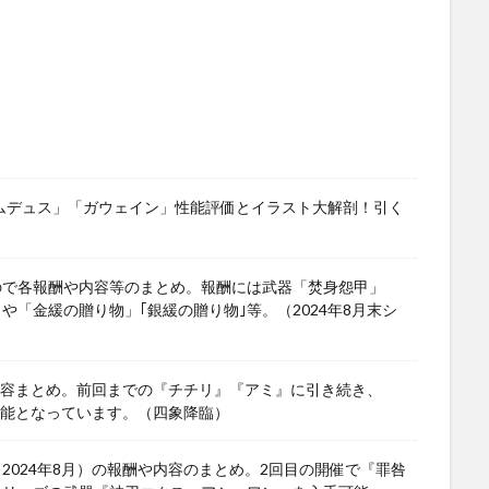
ワムデュス」「ガウェイン」性能評価とイラスト大解剖！引く
ので各報酬や内容等のまとめ。報酬には武器「焚身怨甲」
」や「金緩の贈り物」｢銀緩の贈り物｣等。（2024年8月末シ
や内容まとめ。前回までの『チチリ』『アミ』に引き続き、
可能となっています。（四象降臨）
024年8月）の報酬や内容のまとめ。2回目の開催で『罪咎