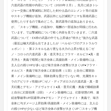
六道武器の性能や内容について（2020年２月）。先月に続きトレ
ジャー交換に各撃滅戦に対応した剣や土晶のエレメント等の追加
やスキップ機能が追加。武器以外にも討滅戦アニマを英雄武器に
使用したりするので集めどころ。新武器等の追加はありません
が、「スキップ機能」の追加や、報酬の一部追加が同様に行われ
ています。では撃滅戦について軽く内容を見ていきます。〇六道
武器について・EX枠の武器の中でも上昇値が”特大と”強力な武器
（最近は極大武器も出てきましたが〈ベルゼバブのアストラルウ
ェポン〉）・第２スキルもあり更なる火力の上昇が狙える〇ゼ
ノ・コロゥの六道武器・真・道天浄土とフラマ・オルビス●真・道
天浄土・奥義で暗闇と味方全体に高揚効果・メイン装備時には、
主人公の残りHPが多いほど味方全体の攻撃が大きくUP●フラマ・
オルビス・奥義で味方全体に幻影効果（１回）と自分に耀斑効
果・メイン装備時には、弱体効果を受けていない時、光属性キャ
ラのアビリティ性能UP〇ゼノ・ディアボロスの六道武器・真・普
天幻魔とデモン・アドヴォケイト●真・普天幻魔・奥義で睡眠効果
と自分に幻影効果（2回）・メイン装備時には、幻影状態の時、連
続攻撃確率UP/回避率UP●デモン・アドヴォケイト・奥義で、味方
全体に与ダメージ上昇効果/高揚効果・メイン装備時には、主人公
の残りHPが少ないほど味方全体の攻撃が大きくUP 〇スキップ機