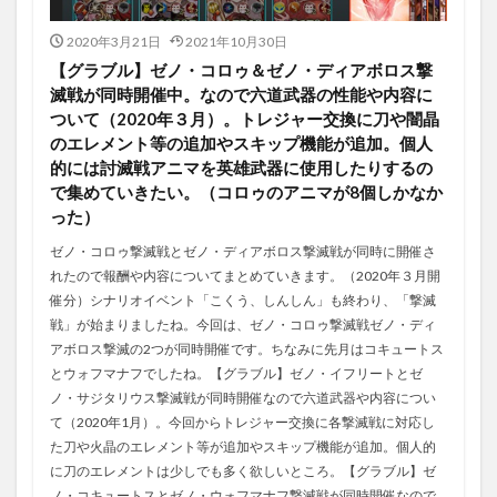
2020年3月21日
2021年10月30日
【グラブル】ゼノ・コロゥ＆ゼノ・ディアボロス撃
滅戦が同時開催中。なので六道武器の性能や内容に
ついて（2020年３月）。トレジャー交換に刀や闇晶
のエレメント等の追加やスキップ機能が追加。個人
的には討滅戦アニマを英雄武器に使用したりするの
で集めていきたい。（コロゥのアニマが8個しかなか
った）
ゼノ・コロゥ撃滅戦とゼノ・ディアボロス撃滅戦が同時に開催さ
れたので報酬や内容についてまとめていきます。（2020年３月開
催分）シナリオイベント「こくう、しんしん」も終わり、「撃滅
戦」が始まりましたね。今回は、ゼノ・コロゥ撃滅戦ゼノ・ディ
アボロス撃滅の2つが同時開催です。ちなみに先月はコキュートス
とウォフマナフでしたね。【グラブル】ゼノ・イフリートとゼ
ノ・サジタリウス撃滅戦が同時開催なので六道武器や内容につい
て（2020年1月）。今回からトレジャー交換に各撃滅戦に対応し
た刀や火晶のエレメント等が追加やスキップ機能が追加。個人的
に刀のエレメントは少しでも多く欲しいところ。【グラブル】ゼ
ノ・コキュートスとゼノ・ウォフマナフ撃滅戦が同時開催なので