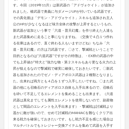
す。今回（2019年11月）は新武器の「アドヴォケイト」が追加さ
れました。槍武器で奥義に与ダメージUPが付いている武器です。
その真化後は「デモン・アドヴォケイト」スキルも追加され主人
公のHPが少なくなるほど味方全体の攻撃が上昇するというもの。
新武器が追加という事で「六道・普天幻魔」を作り終えた人達も
また武器集めに走ること事になりますね。（交換で４凸１つ作れ
る在庫はあるので、直ぐ終わる人もいますけどね）ちなみ「六
道・普天幻魔」の方は刀武器です。〇さて、撃滅戦ということで
目的となるのは“六道武器”ですがその特徴は、・EX枠の武器の中
でも上昇値が”特大と”強力な物・第２スキルもあり更なる火力の上
昇が狙えるなので撃滅戦で確実に確保しておきたいです。〇新武
器も追加されたのでゼノ・ディアボロス武器は２種類となりまし
た。出来れば両方とも４凸を１ずつ入手したいですね。〇また武
器の他にも召喚石のディアボロス自体も入手出来るので、召喚石
を砕いて不足してるエレメントを集めることも出来ます。（六道
武器は真化までしても属性エレメントを使用しないので、副産物
として闇晶のエレメントを入手出来ます）・撃滅戦は討滅戦より
遥かに敵が強いので、せめて討滅戦のMANIACを難なくクリア出
来る戦力を確保しておきたいです。もし戦力不足を感じた場合は
マルチバトルでもトレジャー交換アイテムを集めて武器を入手す