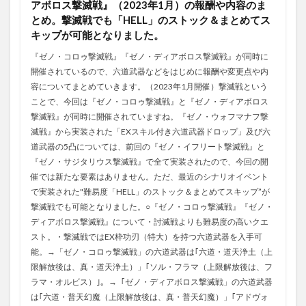
アボロス撃滅戦』（2023年1月）の報酬や内容のま
とめ。撃滅戦でも「HELL」のストック＆まとめてス
キップが可能となりました。
『ゼノ・コロゥ撃滅戦』『ゼノ・ディアボロス撃滅戦』が同時に
開催されているので、六道武器などをはじめに報酬や変更点や内
容についてまとめていきます。（2023年1月開催）撃滅戦という
ことで、今回は『ゼノ・コロゥ撃滅戦』と『ゼノ・ディアボロス
撃滅戦』が同時に開催されていますね。『ゼノ・ウォフマナフ撃
滅戦』から実装された「EXスキル付き六道武器ドロップ」及び六
道武器の5凸については、前回の『ゼノ・イフリート撃滅戦』と
『ゼノ・サジタリウス撃滅戦』で全て実装されたので、今回の開
催では新たな要素はありません。ただ、最近のシナリオイベント
で実装された"難易度「HELL」のストック＆まとめてスキップ”が
撃滅戦でも可能となりました。○『ゼノ・コロゥ撃滅戦』『ゼノ・
ディアボロス撃滅戦』について・討滅戦よりも難易度の高いクエ
スト。・撃滅戦ではEX枠功刃（特大）を持つ六道武器を入手可
能。→「ゼノ・コロゥ撃滅戦」の六道武器は｢六道・道天浄土（上
限解放後は、真・道天浄土）」｢ソル・フラマ（上限解放後は、フ
ラマ・オルビス）｣。→「ゼノ・ディアボロス撃滅戦」の六道武器
は｢六道・普天幻魔（上限解放後は、真・普天幻魔）」｢アドヴォ