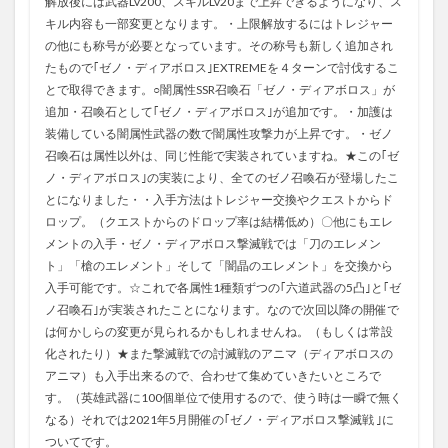
解放後には武器Lv200、スキルLv20まで上昇できるようになり、ス
キル内容も一部変更となります。・上限解放するにはトレジャー
の他にも称号が必要となっています。その称号も新しく追加され
たもので｢ゼノ・ディアボロス｣EXTREMEを４ターンで討伐するこ
とで取得できます。○闇属性SSR召喚石「ゼノ・ディアボロス」が
追加・召喚石として｢ゼノ・ディアボロス｣が追加です。・加護は
装備している闇属性武器の数で闇属性攻撃力が上昇です。・ゼノ
召喚石は属性以外は、同じ性能で実装されていますね。★この｢ゼ
ノ・ディアボロス｣の実装により、全てのゼノ召喚石が登場したこ
とになりました・・入手方法はトレジャー交換やクエストからド
ロップ。（クエストからのドロップ率は結構低め）〇他にもエレ
メントの入手・ゼノ・ディアボロス撃滅戦では「刀のエレメン
ト」「槍のエレメント」そして「闇晶のエレメント」を交換から
入手可能です。☆これで各属性1種類ずつの｢六道武器の5凸｣と｢ゼ
ノ召喚石｣が実装されたことになります。なので次回以降の開催で
は何かしらの変更が見られるかもしれませんね。（もしくは常設
化されたり）★また撃滅戦での討滅戦のアニマ（ディアボロスの
アニマ）も入手出来るので、合わせて集めていきたいところで
す。（英雄武器に100個単位で使用するので、使う時は一瞬で無く
なる）それでは2021年5月開催の｢ゼノ・ディアボロス撃滅戦 ｣に
ついてです。