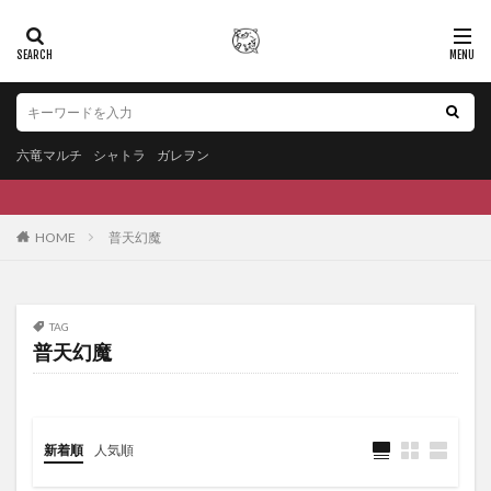
六竜マルチ
シャトラ
ガレヲン
HOME
普天幻魔
TAG
普天幻魔
新着順
人気順