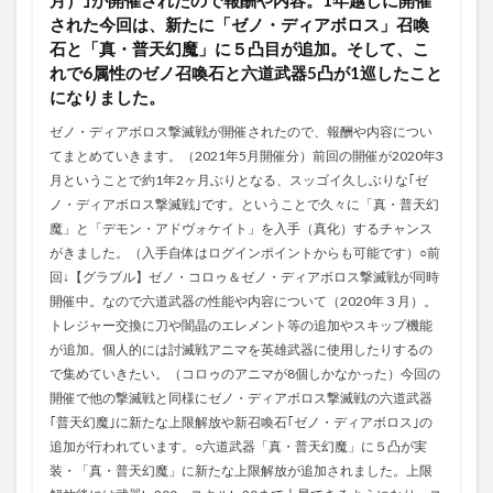
月）｣が開催されたので報酬や内容。1年越しに開催
された今回は、新たに「ゼノ・ディアボロス」召喚
石と「真・普天幻魔」に５凸目が追加。そして、こ
れで6属性のゼノ召喚石と六道武器5凸が1巡したこと
になりました。
ゼノ・ディアボロス撃滅戦が開催されたので、報酬や内容につい
てまとめていきます。（2021年5月開催分）前回の開催が2020年3
月ということで約1年2ヶ月ぶりとなる、スッゴイ久しぶりな｢ゼ
ノ・ディアボロス撃滅戦｣です。ということで久々に「真・普天幻
魔」と「デモン・アドヴォケイト」を入手（真化）するチャンス
がきました。（入手自体はログインポイントからも可能です）○前
回↓【グラブル】ゼノ・コロゥ＆ゼノ・ディアボロス撃滅戦が同時
開催中。なので六道武器の性能や内容について（2020年３月）。
トレジャー交換に刀や闇晶のエレメント等の追加やスキップ機能
が追加。個人的には討滅戦アニマを英雄武器に使用したりするの
で集めていきたい。（コロゥのアニマが8個しかなかった）今回の
開催で他の撃滅戦と同様にゼノ・ディアボロス撃滅戦の六道武器
｢普天幻魔｣に新たな上限解放や新召喚石｢ゼノ・ディアボロス｣の
追加が行われています。○六道武器「真・普天幻魔」に５凸が実
装・「真・普天幻魔」に新たな上限解放が追加されました。上限