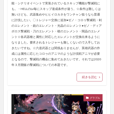
能・シナリオイベントで実装されているスキップ機能が撃滅戦に
も。・HELLのLv毎にスキップ達成条件が違う。☆条件は難しくは
無いけども、武器集めやヒヒイロカネをワンチャン狙うなら普通
に討伐したい。〇トレジャー交換に追加●ゼノ・コロゥ撃滅戦・剣
のエレメント・銃のエレメント・光晶のエレメント●ゼノ・ディア
ボロス撃滅戦・刀のエレメント・槍のエレメント・闇晶のエレメ
ント☆各武器種と属性に対応したエレメントが交換出来るように
なりました。要求されるトレジャーも難しくないので入手してお
きたいですね。☆六道武器とは関係ありませんが、英雄武器の作
成には属性に応じたコロゥのアニマのような討伐戦アニマが必要
となるので、撃滅戦の機会に集めておきたいです。それでは2020
年３月開催の撃滅戦についての本題です。
続きを読む
グラブル