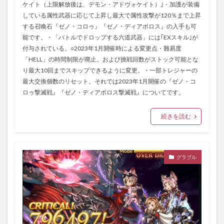
ケイト（上限解放後は、デモン・アドヴォケイト）｣・加護が装備
している属性武器に応じて上昇し最大で属性攻撃が120％まで上昇
する召喚石『ゼノ・コロゥ』『ゼノ・ディアボロス』の入手も可
能です。・「バトルでドロップする六道武器」には｢EXスキル｣が
付与されている。○2023年1月開催時による変更点・難易度
「HELL」の時間制限が廃止。および挑戦回数がストック可能とな
り最大10回までスキップできるように変更。・一部トレジャーの
最大交換個数のリセット。それでは2023年1月開催の『ゼノ・コ
ロゥ撃滅戦』『ゼノ・ディアボロス撃滅戦』についてです。
続きを読む
グラブル