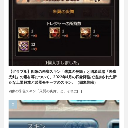
【グラブル】四象の朱雀スキン「朱翼の炎舞」と四象武器「朱雀
光剣」の素材等について。2022年4月の四象降臨で追加された新
たな上限解放と武器モチーフのスキン。（四象降臨）
四象の朱雀スキン「朱翼の炎舞」と、それに[…]