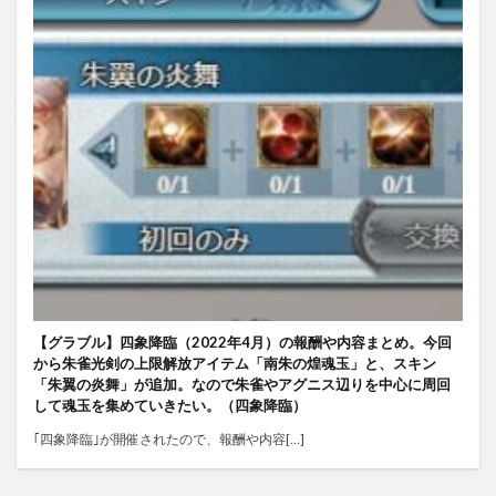
【グラブル】四象降臨（2022年4月）の報酬や内容まとめ。今回
から朱雀光剣の上限解放アイテム「南朱の煌魂玉」と、スキン
「朱翼の炎舞」が追加。なので朱雀やアグニス辺りを中心に周回
して魂玉を集めていきたい。（四象降臨）
｢四象降臨｣が開催されたので、報酬や内容[…]