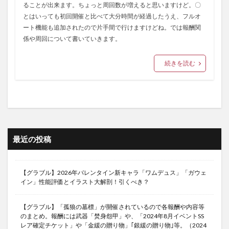
ることが出来ます。ちょっと周回数が増えると思いますけど。〇
とはいっても初回開催と比べて大分時間が経過したうえ、フルオ
ート機能も追加されたので片手間で行けますけどね。では報酬関
係や周回について書いていきます。
続きを読む
最近の投稿
【グラブル】2026年バレンタイン新キャラ「ワムデュス」「ガウェ
イン」性能評価とイラスト大解剖！引くべき？
【グラブル】「孤狼の墓標」が開催されているので各報酬や内容等
のまとめ。報酬には武器「焚身怨甲」や、「2024年8月イベントSS
レア確定チケット」や「金緩の贈り物」｢銀緩の贈り物｣等。（2024