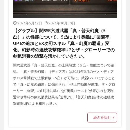
2021年5月12日
2021年10月30日
【グラブル】闇SSR六道武器「真・普天幻魔（5
凸）」の性能について。5凸により奥義に｢回避率
UP｣の追加とEX功刃スキル「真・幻魔の覇道」変
化。幻影時の連続攻撃確率UPとザ・グローリーでの
剣気消費の追撃を活かしていきたい。
闇六道武器「真・普天幻魔」の上限解放（５凸）性能について確
認。「真・普天幻魔」（ディア刀）は2021年5月のゼノ・ディア
ボロス撃滅戦で上限解放（5凸）が可能に。武器Lv200にすること
で「真・幻魔の覇道」に強化され、HP上昇効果が追加。ザ・グロ
ーリー（剣聖）の｢剣神共鳴｣では”奥義バースト”効果なのも便利。
通常攻撃時の剣気消費効果も｢追撃｣で、｢普天幻魔｣自体の連続攻
撃確率UPによる相性も良い。
続きを読む