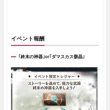
イベント報酬
｢終末の神器｣or｢ダマスカス骸晶｣