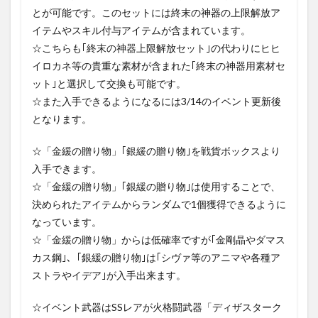
とが可能です。このセットには終末の神器の上限解放ア
イテムやスキル付与アイテムが含まれています。
☆こちらも｢終末の神器上限解放セット｣の代わりにヒヒ
イロカネ等の貴重な素材が含まれた｢終末の神器用素材セ
ット｣と選択して交換も可能です。
☆また入手できるようになるには3/14のイベント更新後
となります。
☆「金緩の贈り物」｢銀緩の贈り物｣を戦貨ボックスより
入手できます。
☆「金緩の贈り物」｢銀緩の贈り物｣は使用することで、
決められたアイテムからランダムで1個獲得できるように
なっています。
☆「金緩の贈り物」からは低確率ですが｢金剛晶やダマス
カス鋼｣、｢銀緩の贈り物｣は｢シヴァ等のアニマや各種ア
ストラやイデア｣が入手出来ます。
☆イベント武器はSSレアが火格闘武器「ディザスターク