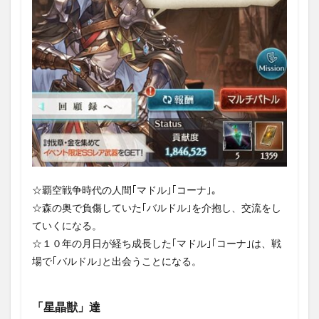
1話か
ら第4
話
3.2
イベ
ント
バト
ル
3.2.1
マルチ
バトル
｢刻まれ
ゆく空
☆覇空戦争時代の人間｢マドル｣｢コーナ｣。
の記憶｣
☆森の奥で負傷していた｢バルドル｣を介抱し、交流をし
3.2.2
ていくになる。
シング
☆１０年の月日が経ち成長した｢マドル｣｢コーナ｣は、戦
ルバト
場で｢バルドル｣と出会うことになる。
ル｢獣と
ひとく
くりに
される
「星晶獣」達
者｣