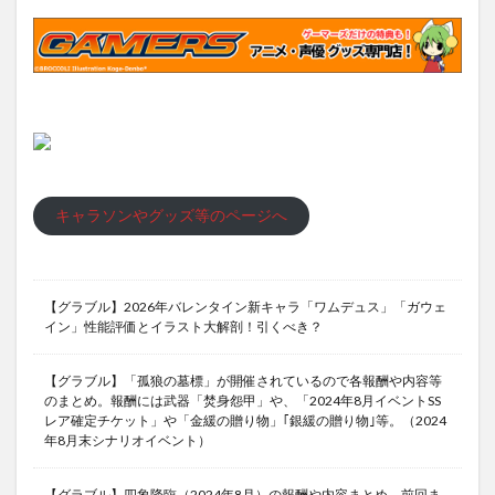
キャラソンやグッズ等のページへ
【グラブル】2026年バレンタイン新キャラ「ワムデュス」「ガウェ
イン」性能評価とイラスト大解剖！引くべき？
【グラブル】「孤狼の墓標」が開催されているので各報酬や内容等
のまとめ。報酬には武器「焚身怨甲」や、「2024年8月イベントSS
レア確定チケット」や「金緩の贈り物」｢銀緩の贈り物｣等。（2024
年8月末シナリオイベント）
【グラブル】四象降臨（2024年8月）の報酬や内容まとめ。前回ま