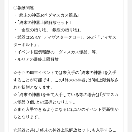
〇報酬関連
・｢終末の神器｣or｢ダマスカス骸晶｣
・｢終末の神器上限解放セット｣
・「金緩の贈り物」｢銀緩の贈り物｣。
・武器はSSRが｢ディザスタークロー｣、SRが「ディザス
ターボルト」。
・イベント恒例報酬の「ダマスカス骸晶」等。
・ルリアの最終上限解放
☆今回の周年イベントでは未入手の｢終末の神器｣を入手
することが可能です。この｢終末の神器｣は3回上限解放さ
れた状態となります。
☆｢終末の神器｣を全て入手している等の場合は｢ダマスカ
ス骸晶３個｣との選択となります。
☆また入手できるようになるには3/7のイベント更新後か
らとなります。
☆武器と共に｢終末の神器上限解放セット｣も入手するこ