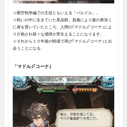
2.6
その
☆覇空戦争編での主役ともいえる「バルドル」。
他の
☆戦いの中に生きていた星晶獣。負傷により森の奥深く
報酬
に身を置いていたところ、人間の｢マドル｣｢コーナ｣によ
2.6.1
り介抱され様々な感情が芽生えることになります。
「ダマ
☆それから１０年後の戦場で再び｢マドル｣｢コーナ｣と出
スカス
骸晶」
会うことになる。
「レジ
ェンド
ガチャ
「マドル｣｢コーナ｣
チケッ
ト」な
ど
3
イベ
ント
構成
3.1
｢覇空
戦争
編｣第