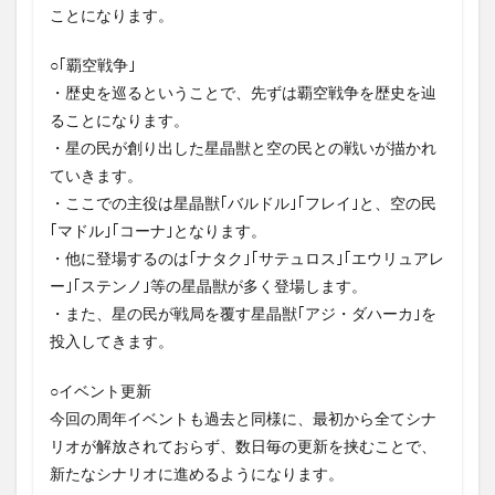
ことになります。
○｢覇空戦争｣
・歴史を巡るということで、先ずは覇空戦争を歴史を辿
ることになります。
・星の民が創り出した星晶獣と空の民との戦いが描かれ
ていきます。
・ここでの主役は星晶獣｢バルドル｣｢フレイ｣と、空の民
｢マドル｣｢コーナ｣となります。
・他に登場するのは｢ナタク｣｢サテュロス｣｢エウリュアレ
ー｣｢ステンノ｣等の星晶獣が多く登場します。
・また、星の民が戦局を覆す星晶獣｢アジ・ダハーカ｣を
投入してきます。
○イベント更新
今回の周年イベントも過去と同様に、最初から全てシナ
リオが解放されておらず、数日毎の更新を挟むことで、
新たなシナリオに進めるようになります。