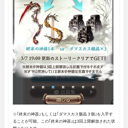
☆｢終末の神器｣もしくは｢ダマスカス骸晶３個｣を入手す
ることが可能。この｢終末の神器｣は3回上限解放された状