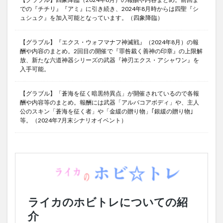
での『チチリ』『アミ』に引き続き、2024年8月時からは四聖『シ
ュシュク』を加入可能となっています。（四象降臨）
【グラブル】『エクス・ウォフマナフ神滅戦』（2024年8月）の報
酬や内容のまとめ。2回目の開催で『罪咎裁く善神の印章』の上限解
放、新たな六道神器シリーズの武器『神刃エクス・アシャワン』を
入手可能。
【グラブル】「蒼海を征く暗黒特異点」が開催されているので各報
酬や内容等のまとめ。報酬には武器「アルバコアボディ」や、主人
公のスキン「蒼海を征く者」や「金緩の贈り物」｢銀緩の贈り物｣
等。（2024年7月末シナリオイベント）