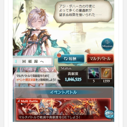
1.2
登場
人物
1.2.1
｢バルド
ル」
1.2.2
「マド
ル｣｢コ
ーナ｣
1.2.3
「星晶
獣」達
2
イベ
ント
報酬
2.1
｢終末