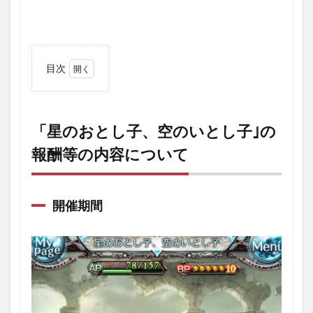
目次
1
「星
のお
とし
「星のおとし子、空のいとし子｣の
子、
報酬等の内容について
空の
いと
し
子｣
の報
開催期間
酬等
の内
容に
つい
て
1.1
開催
期間