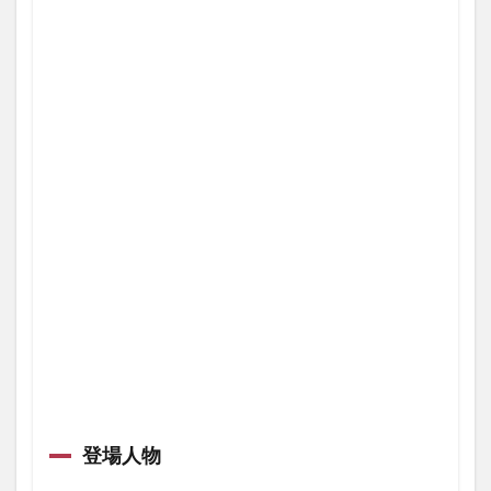
緩の
贈り
物」
｢銀緩
の贈
り物｣
2.3.1
「金緩
の贈り
物」
2.3.2
｢銀緩の
贈り物｣
2.3.3
入手方
法
2.4
SSレ
ア武
器｢デ
登場人物
ィザ
スタ