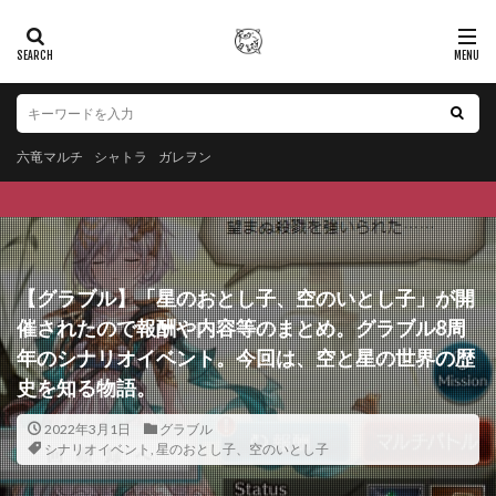
六竜マルチ
シャトラ
ガレヲン
【グラブル】「星のおとし子、空のいとし子」が開
催されたので報酬や内容等のまとめ。グラブル8周
年のシナリオイベント。今回は、空と星の世界の歴
史を知る物語。
2022年3月1日
グラブル
シナリオイベント
,
星のおとし子、空のいとし子