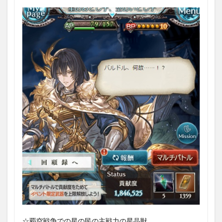
3.2.3
HELL
4
まと
め
☆覇空戦争での星の民の主戦力の星晶獣。