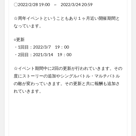
の神
〇2022/2/28 19:00 ~ 2022/3/24 20:59
器｣
or｢ダ
☆周年イベントということもあり１ヶ月近い開催期間と
マス
カス
なっています。
骸晶｣
2.1.1
○更新
入手方
・1回目：2022/3/7 19：00
法
・2回目：2021/3/14 19：00
2.2
｢終末
☆イベント期間中に2回の更新が行われていきます。その
の神
度にストーリーの追加やシングルバトル・マルチバトル
器上
限解
の敵が変わっていきます。その更新と共に報酬も追加さ
放セ
れていきます。
ット｣
2.2.1
入手方
法
2.3
「金