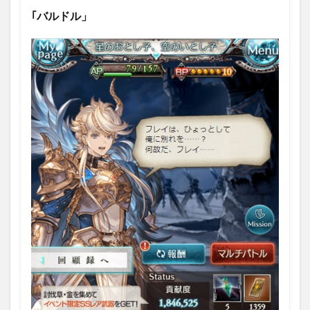
ーク
｢バルドル」
ロー｣
2.4.1
入手方
法
2.4.2
性能
2.5
Sレア
武器
｢ディ
ザス
ター
ボル
ト｣
2.5.1
入手方
法
2.5.2
性能