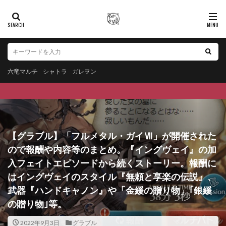
六竜マルチ
シャトラ
ガレヲン
【グラブル】「フルメタル・ガイⅦ」が開催された
ので報酬や内容等のまとめ。『イングヴェイ』の加
入フェイトエピソードから続くストーリー。報酬に
はイングヴェイのスタイル『無頼と享楽の伝説』、
武器『ハンドキャノン』や「金緩の贈り物」｢銀緩
の贈り物｣等。
2022年9月3日
グラブル