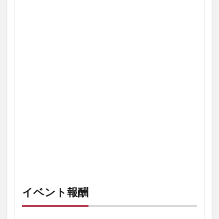
入手方
法
2.3
SSレ
ア武
器｢ハ
ンド
キャ
ノン｣
2.3.1
入手方
法
2.3.2
性能
2.4
Sレア
武器
「ラ
イベント報酬
イズ
リベ
リオ
ン」