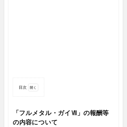
目次
1
「フ
ルメ
タ
「フルメタル・ガイⅦ」の報酬等
ル・
の内容について
ガイ
Ⅶ」