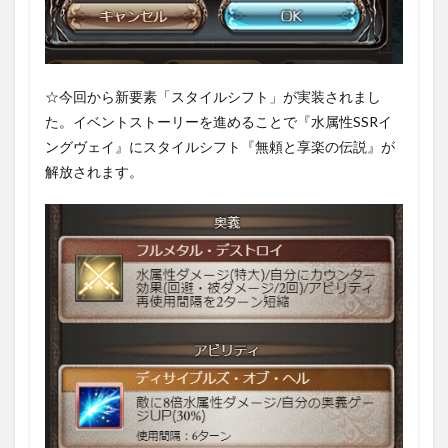
イベ
ント
構成
3.1
第1話
☆今回から新要素「スタイルシフト」が実装されまし
から
た。イベントストーリーを進めることで『水属性SSRイ
エン
ングヴェイ』にスタイルシフト『無頼と享楽の伝説』が
ディ
ング
解放されます。
3.2
イベ
ント
バト
ル
3.2.1
マルチバ
トル｢THE
LAST
MISSION｣
3.2.2
シングル
バトル