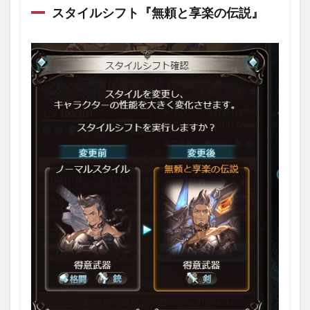
スタイルシフト『無頼と享楽の伝説』
2.4.1
入手方
法
2.4.2
性能
2.5
その
他の
報酬
2.5.1
「ダマ
スカス
骸晶」
「レジ
ェンド
ガチャ
チケッ
ト」な
ど
3