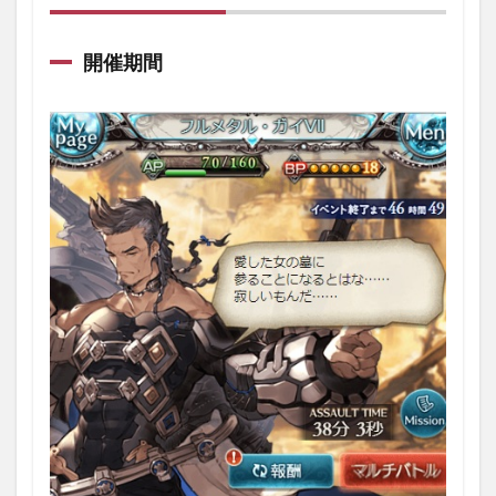
の報
酬等
の内
開催期間
容に
つい
て
1.1
開催
期間
2
イベ
ント
報酬
2.1
スタ
イル
シフ
ト
『無
頼と
享楽
の伝