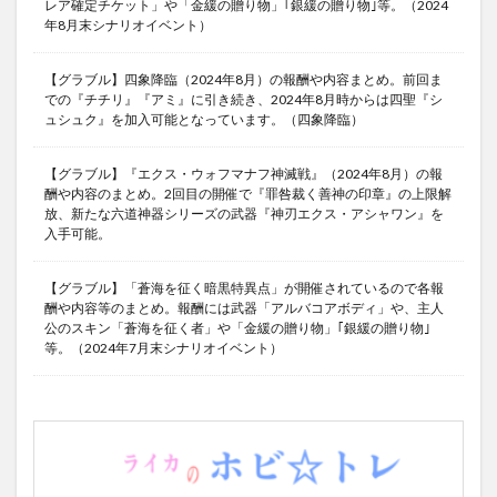
レア確定チケット」や「金緩の贈り物」｢銀緩の贈り物｣等。（2024
年8月末シナリオイベント）
【グラブル】四象降臨（2024年8月）の報酬や内容まとめ。前回ま
での『チチリ』『アミ』に引き続き、2024年8月時からは四聖『シ
ュシュク』を加入可能となっています。（四象降臨）
【グラブル】『エクス・ウォフマナフ神滅戦』（2024年8月）の報
酬や内容のまとめ。2回目の開催で『罪咎裁く善神の印章』の上限解
放、新たな六道神器シリーズの武器『神刃エクス・アシャワン』を
入手可能。
【グラブル】「蒼海を征く暗黒特異点」が開催されているので各報
酬や内容等のまとめ。報酬には武器「アルバコアボディ」や、主人
公のスキン「蒼海を征く者」や「金緩の贈り物」｢銀緩の贈り物｣
等。（2024年7月末シナリオイベント）