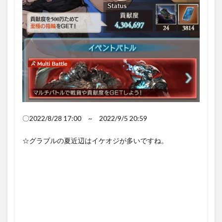
説』
2.1.1
入手方
法
2.2
「金
緩の
贈り
物」
｢銀緩
の贈
〇2022/8/28 17:00 ~ 2022/9/5 20:59
り物｣
2.2.1
☆グラブルの夏近辺はイケオジが多いですね。
「金緩
の贈り
物」
2.2.2
｢銀緩の
贈り物｣
2.2.3