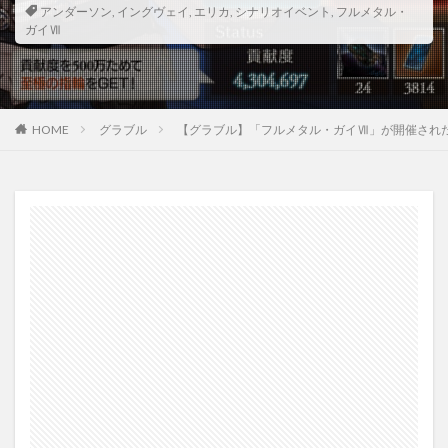
アンダーソン
,
イングヴェイ
,
エリカ
,
シナリオイベント
,
フルメタル・
ガイⅦ
HOME
グラブル
【グラブル】「フルメタル・ガイⅦ」が開催され