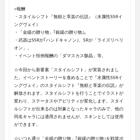
○報酬
・スタイルシフト『無頼と享楽の伝説』（水属性SSRイ
ングヴェイ）
・「金緩の贈り物」｢銀緩の贈り物｣。
・武器はSSRが｢ハンドキャノン｣、SRが「ライズリベリ
オン」。
・イベント恒例報酬の「ダマスカス骸晶」等。
☆今回から新要素「スタイルシフト」が実装されまし
た。イベントストーリーを進めることで『水属性SSRイ
ングヴェイ』のスタイルシフト『無頼と享楽の伝説』が
解放されます。スタイルシフトを行うことでイラストが
変わり、ステータスやアビリティが変化します。スタイ
ルシフトが出来るのは対象となったキャラのみで、他の
同名キャラには適用されませんが、スキンとしては使用
ができます。
☆いつも通り「金緩の贈り物」｢銀緩の贈り物｣を戦貨ボ