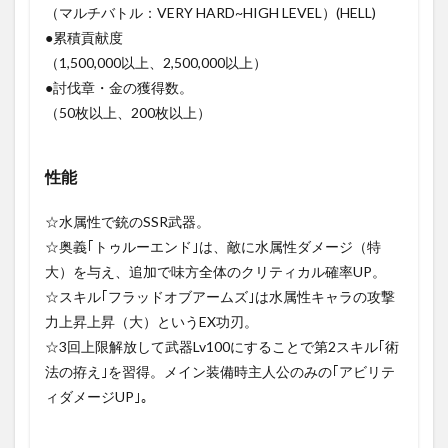
（マルチバトル：VERY HARD~HIGH LEVEL）(HELL)
●累積貢献度
（1,500,000以上、2,500,000以上）
●討伐章・金の獲得数。
（50枚以上、200枚以上）
性能
☆水属性で銃のSSR武器。
☆奥義｢トゥルーエンド｣は、敵に水属性ダメージ（特
大）を与え、追加で味方全体のクリティカル確率UP。
☆スキル｢フラッドオブアームズ｣は水属性キャラの攻撃
力上昇上昇（大）というEX功刃。
☆3回上限解放して武器Lv100にすることで第2スキル｢術
法の拵え｣を習得。メイン装備時主人公のみの｢アビリテ
ィダメージUP｣。