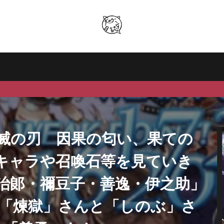
滅の刃 因果の匂い、果ての
キャラや召喚石等を見ていき
治郞・禰豆子・善逸・伊之助」
に「煉獄」さんと「しのぶ」さ