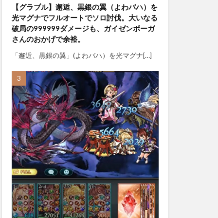
【グラブル】邂逅、黒銀の翼（よわバハ）を
光マグナでフルオートでソロ討伐。大いなる
破局の999999ダメージも、ガイゼンボーガ
さんのおかげで余裕。
「邂逅、黒銀の翼」(よわバハ）を光マグナ[…]