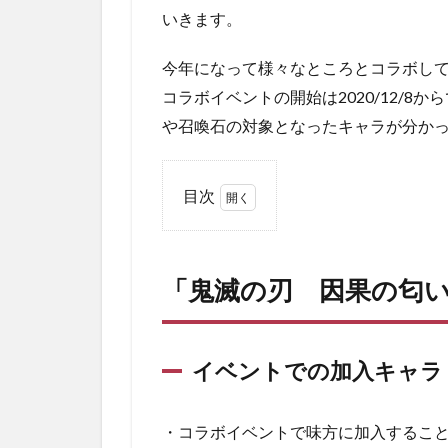
いきます。
今年になって様々なところとコラボし
コラボイベントの開始は2020/12/
や召喚石の対象となったキャラが分か
目次
1
「鬼
滅の
「鬼滅の刃 因果の匂
刃
因果
の匂
い果
イベントでの加入キャラ
ての
空」
につ
・コラボイベントで味方に加入すること
いて