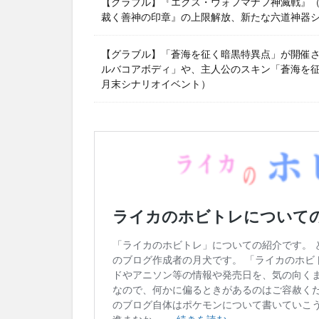
【グラブル】『エクス・ウォフマナフ神滅戦』（2
裁く善神の印章』の上限解放、新たな六道神器
【グラブル】「蒼海を征く暗黒特異点」が開催
ルバコアボディ」や、主人公のスキン「蒼海を征く
月末シナリオイベント）