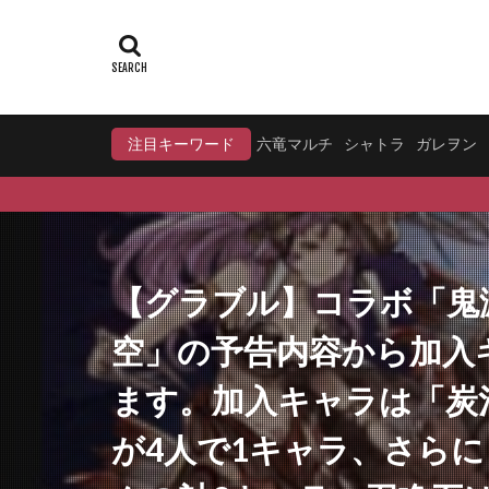
注目キーワード
六竜マルチ
シャトラ
ガレヲン
【グラブル】コラボ「鬼
空」の予告内容から加入
ます。加入キャラは「炭
が4人で1キャラ、さら