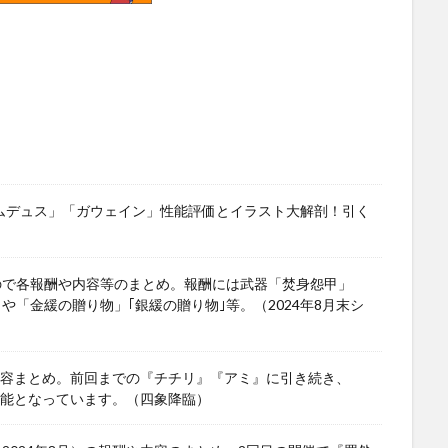
ワムデュス」「ガウェイン」性能評価とイラスト大解剖！引く
ので各報酬や内容等のまとめ。報酬には武器「焚身怨甲」
」や「金緩の贈り物」｢銀緩の贈り物｣等。（2024年8月末シ
や内容まとめ。前回までの『チチリ』『アミ』に引き続き、
可能となっています。（四象降臨）