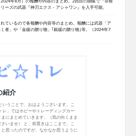
024年8月）の報酬や内容のまとめ。2回目の開催で『罪咎
シリーズの武器『神刃エクス・アシャワン』を入手可能。
されているので各報酬や内容等のまとめ。報酬には武器「ア
者」や「金緩の贈り物」｢銀緩の贈り物｣等。（2024年7