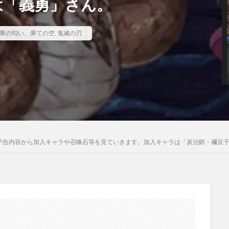
は「義勇」さん。
果の匂い、果ての空
,
鬼滅の刃
予告内容から加入キャラや召喚石等を見ていきます。加入キャラは「炭治郞・禰豆子