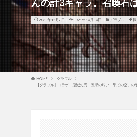
んの計3キャラ。召喚石
2020年12月6日
2021年10月30日
グラブル
因
HOME
グラブル
【グラブル】コラボ「鬼滅の刃 因果の匂い、果ての空」の