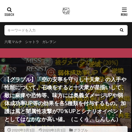
六竜マルチ
シャトラ
ガレヲン
【グラブル】「空の安寧を守りし十天衆」の入手や
性能について。召喚をすると十天衆が星揃いして、
敵に麻痺や恐怖等、味方には奥義ダメージUPや弱
体成功率UP等の効果を各5種類を付与するもの。加
護は風と闇属性攻撃が70％UPとシナリオイベント
としてはなかなか高い値。（こくう、しんしん）
2020年3月1日
2020年3月1日
グラブル