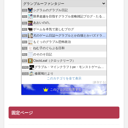
シグラムのグラブル日記
1位
限界超越を目指すグラブル攻略雑記ブログ - たるたろす
2位
あおいのの。
3位
ゲームを本気で楽しむブログ
4位
犬のゲーム日誌〜グラブルとか白猫とかパズドラな日々〜
5位
もぐぅのグラブル恐怖政治
6位
ねむ子のぐらぶる日和
7位
のそのそ日記
8位
ClockLeaf（クロックリーフ）
9位
グラブル・マインクラフトpe・モンストゲームブログ！
10位
修羅鳩だより
11位
このカテゴリを全て表示
ましろのまったりげーむ日記
12位
参加する
転がるネコ
13位
このブログに投票する
すーぱーそに子好きによるゲームブログ
14位
半ちゃーはん特盛り
15位
固定ページ