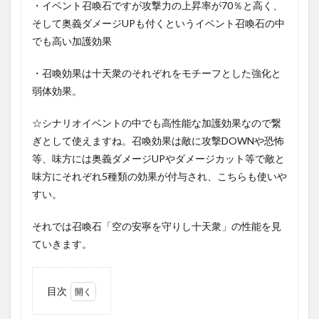
・イベント召喚石ですが攻撃力の上昇率が70％と高く、
そして奥義ダメージUPも付くというイベント召喚石の中
でも高い加護効果
・召喚効果は十天衆のそれぞれをモチーフとした強化と
弱体効果。
☆シナリオイベントの中でも高性能な加護効果なので繋
ぎとして使えますね。召喚効果は敵に攻撃DOWNや恐怖
等、味方には奥義ダメージUPやダメージカット等で敵と
味方にそれぞれ5種類の効果が付与され、こちらも使いや
すい。
それでは召喚石「空の安寧を守りし十天衆」の性能を見
ていきます。
目次
1