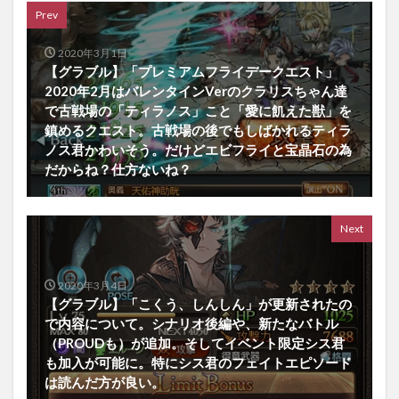
Prev
2020年3月1日
【グラブル】「プレミアムフライデークエスト」
2020年2月はバレンタインVerのクラリスちゃん達
で古戦場の「ティラノス」こと「愛に飢えた獣」を
鎮めるクエスト。古戦場の後でもしばかれるティラ
ノス君かわいそう。だけどエビフライと宝晶石の為
だからね？仕方ないね？
Next
2020年3月4日
【グラブル】「こくう、しんしん」が更新されたの
で内容について。シナリオ後編や、新たなバトル
（PROUDも）が追加。そしてイベント限定シス君
も加入が可能に。特にシス君のフェイトエピソード
は読んだ方が良い。