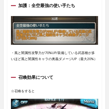
2.3
加護：全空最強の使い手たち
○各ク
エス
トの
報酬
3
性能
とか
まと
め
・風と闇属性攻撃力が70%UP/装備している武器種が多
いほど風と闇属性キャラの奥義ダメージUP（最大20%）
召喚効果について
☆召喚をすると