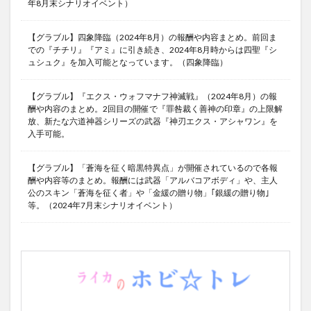
年8月末シナリオイベント）
【グラブル】四象降臨（2024年8月）の報酬や内容まとめ。前回ま
での『チチリ』『アミ』に引き続き、2024年8月時からは四聖『シ
ュシュク』を加入可能となっています。（四象降臨）
【グラブル】『エクス・ウォフマナフ神滅戦』（2024年8月）の報
酬や内容のまとめ。2回目の開催で『罪咎裁く善神の印章』の上限解
放、新たな六道神器シリーズの武器『神刃エクス・アシャワン』を
入手可能。
【グラブル】「蒼海を征く暗黒特異点」が開催されているので各報
酬や内容等のまとめ。報酬には武器「アルバコアボディ」や、主人
公のスキン「蒼海を征く者」や「金緩の贈り物」｢銀緩の贈り物｣
等。（2024年7月末シナリオイベント）