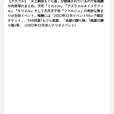
【グラブル】「天上劇団もぐら座」が開催されているので各報酬
や内容等のまとめ。天司『ミカエル』『アズラエル＆イスラフィ
ル』『サリエル』そして元天才子役『ファルシュ』の奇妙な集ま
りが主役イベント。報酬には「2022年12月イベントSSレア確定
チケット」、SSR武器｢もぐら座旗、「金緩の贈り物」｢銀緩の贈
り物｣等。（2022年12月末シナリオイベント）