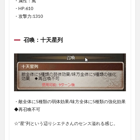
・属性：風
最強
の使
・HP:610
い手
・攻撃力:1310
たち
1.4
召喚
召喚：十天星列
効果
につ
いて
2
入手
方法
2.1
○戦貨
ガチ
ャ
・敵全体に5種類の弱体効果/味方全体に5種類の強化効果
◆再召喚不可
2.2
〇累
計貢
☆”星”列という辺りシエテさんのセンス溢れる感じ。
献度
報酬