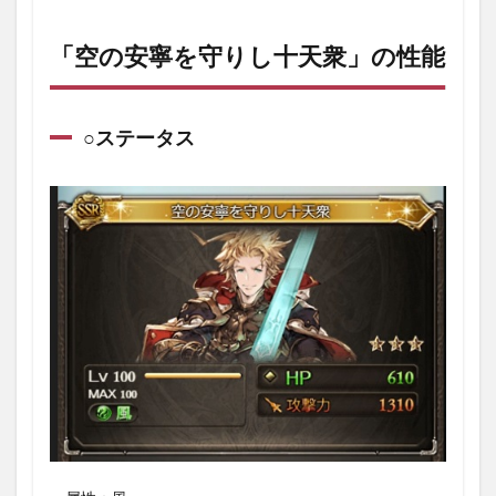
「空
の安
寧を
「空の安寧を守りし十天衆」の性能
守り
し十
天
衆」
○ステータス
の性
能
1.1
○ステ
ータ
ス
1.2
召
喚：
十天
星列
1.3
加
護：
全空