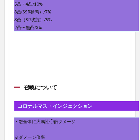
5凸・4凸/10%
2.2
解放
3凸(SSR状態）/7%
に必
3凸（SR状態）/5%
要な
2凸〜無凸/3%
素材
3
ザ・
サン
の強
い点
3.1
強い
点
召喚について
3.2
弱い
点
コロナルマス・インジェクション
4
まと
・敵全体に火属性◯倍ダメージ
め
※ダメージ倍率