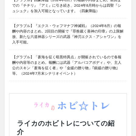
での『チチリ』『アミ』に引き続き、2024年8月時からは四聖『シ
ュシュク』を加入可能となっています。（四象降臨）
【グラブル】『エクス・ウォフマナフ神滅戦』（2024年8月）の報
酬や内容のまとめ。2回目の開催で『罪咎裁く善神の印章』の上限解
放、新たな六道神器シリーズの武器『神刃エクス・アシャワン』を
入手可能。
【グラブル】「蒼海を征く暗黒特異点」が開催されているので各報
酬や内容等のまとめ。報酬には武器「アルバコアボディ」や、主人
公のスキン「蒼海を征く者」や「金緩の贈り物」｢銀緩の贈り物｣
等。（2024年7月末シナリオイベント）