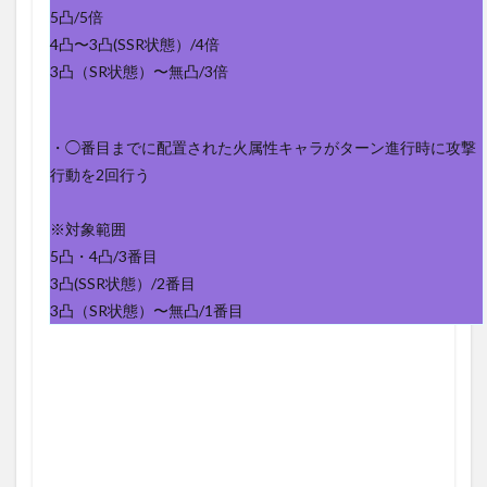
5凸/5倍
4凸〜3凸(SSR状態）/4倍
3凸（SR状態）〜無凸/3倍
・◯番目までに配置された火属性キャラがターン進行時に攻撃
行動を2回行う
※対象範囲
5凸・4凸/3番目
3凸(SSR状態）/2番目
3凸（SR状態）〜無凸/1番目