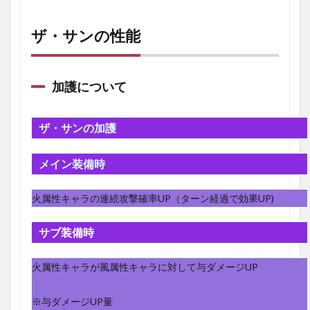
ザ・
サン
の性
ザ・サンの性能
能
1.1
加護
加護について
につ
いて
1.2
ザ・サンの加護
召喚
につ
メイン装備時
いて
2
火属性キャラの連続攻撃確率UP（ターン経過で効果UP)
ザ・
サン
の入
サブ装備時
手方
法
火属性キャラが風属性キャラに対して与ダメージUP
2.1
入手
過程
※与ダメージUP量