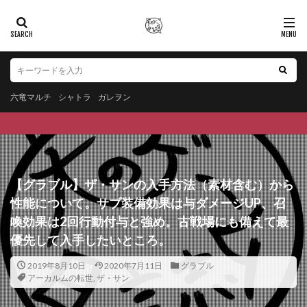
六竜マルチ
シャトラ
ガレヲン
【グラブル】ザ・サンの入手方法（素材含む）から
性能について。サブ装備効果は与ダメージUP、召
喚効果は2回行動付与と強め。古戦場にも備えて最
優先して入手したいところ。
2019年8月10日
2020年7月11日
グラブル
アーカルムの転世
,
ザ・サン