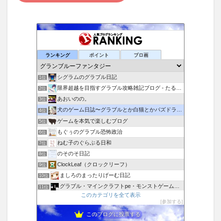
ランキング
ポイント
ブロ画
シグラムのグラブル日記
1位
限界超越を目指すグラブル攻略雑記ブログ - たるたろす
2位
あおいのの。
3位
犬のゲーム日誌〜グラブルとか白猫とかパズドラな日々〜
4位
ゲームを本気で楽しむブログ
5位
もぐぅのグラブル恐怖政治
6位
ねむ子のぐらぶる日和
7位
のそのそ日記
8位
ClockLeaf（クロックリーフ）
9位
ましろのまったりげーむ日記
10位
グラブル・マインクラフトpe・モンストゲームブログ！
11位
このカテゴリを全て表示
修羅鳩だより
12位
参加する
半ちゃーはん特盛り
13位
このブログに投票する
NO "G" NO LIFE!
14位