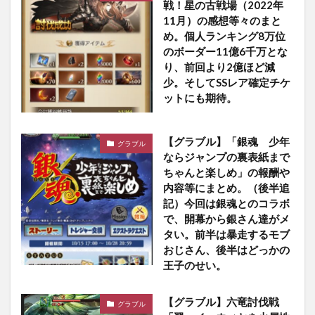
戦！星の古戦場（2022年
11月）の感想等々のまと
め。個人ランキング8万位
のボーダー11億6千万とな
り、前回より2億ほど減
少。そしてSSレア確定チケ
ットにも期待。
【グラブル】「銀魂 少年
グラブル
ならジャンプの裏表紙まで
ちゃんと楽しめ」の報酬や
内容等にまとめ。（後半追
記）今回は銀魂とのコラボ
で、開幕から銀さん達がメ
タい。前半は暴走するモブ
おじさん、後半はどっかの
王子のせい。
【グラブル】六竜討伐戦
グラブル