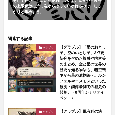
そして砕いてもよい召喚石について。武器や召喚石
の上限解放に片っ端から持っていかれるので、しっ
かりと集めよう。
関連する記事
【グラブル】「星のおとし
グラブル
子、空のいとし子」3/7更
新分を含めた報酬や内容等
のまとめ。空と星の世界の
歴史を知る物語も、覇空戦
争から星の遺物編へ。ルシ
フェルやコスモスといった
観測・調停者側での歴史の
閲覧。（8周年シナリオイ
ベント）
【グラブル】風有利の決
グラブル