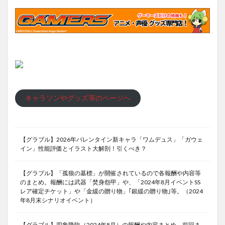
キャラソンやグッズ等のページへ
【グラブル】2026年バレンタイン新キャラ「ワムデュス」「ガウェ
イン」性能評価とイラスト大解剖！引くべき？
【グラブル】「孤狼の墓標」が開催されているので各報酬や内容等
のまとめ。報酬には武器「焚身怨甲」や、「2024年8月イベントSS
レア確定チケット」や「金緩の贈り物」｢銀緩の贈り物｣等。（2024
年8月末シナリオイベント）
【グラブル】四象降臨（2024年8月）の報酬や内容まとめ。前回ま