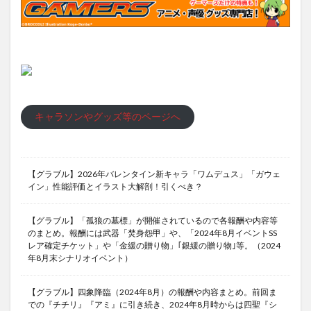
キャラソンやグッズ等のページへ
【グラブル】2026年バレンタイン新キャラ「ワムデュス」「ガウェ
イン」性能評価とイラスト大解剖！引くべき？
【グラブル】「孤狼の墓標」が開催されているので各報酬や内容等
のまとめ。報酬には武器「焚身怨甲」や、「2024年8月イベントSS
レア確定チケット」や「金緩の贈り物」｢銀緩の贈り物｣等。（2024
年8月末シナリオイベント）
【グラブル】四象降臨（2024年8月）の報酬や内容まとめ。前回ま
での『チチリ』『アミ』に引き続き、2024年8月時からは四聖『シ