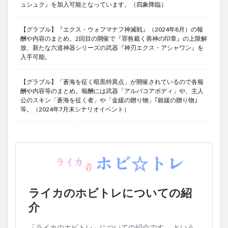
ュシュク』を加入可能となっています。（四象降臨）
【グラブル】『エクス・ウォフマナフ神滅戦』（2024年8月）の報
酬や内容のまとめ。2回目の開催で『罪咎裁く善神の印章』の上限解
放、新たな六道神器シリーズの武器『神刃エクス・アシャワン』を
入手可能。
【グラブル】「蒼海を征く暗黒特異点」が開催されているので各報
酬や内容等のまとめ。報酬には武器「アルバコアボディ」や、主人
公のスキン「蒼海を征く者」や「金緩の贈り物」｢銀緩の贈り物｣
等。（2024年7月末シナリオイベント）