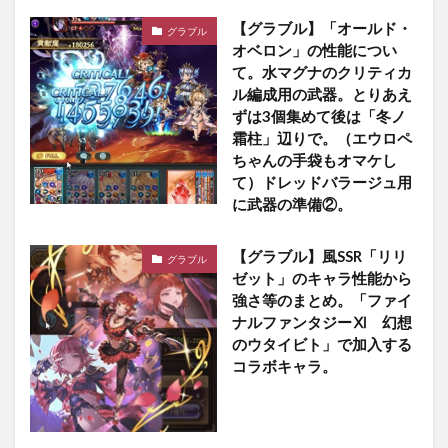
【グラブル】「オールド・
グラブル
オベロン」の性能につい
て。水マグナのクリティカ
ル編成用の武器。とりあえ
ずは3個集めて後は「冬ノ
霜柱」辺りで。（エウロペ
ちゃんの手袋もオマケし
て）ドレッドバラージュ用
に武器の準備②。
【グラブル】風SSR「リリ
グラブル
ゼット」のキャラ性能から
強さ等のまとめ。「ファイ
ナルファンタジーⅪ 幻想
のウタイビト」で加入する
コラボキャラ。