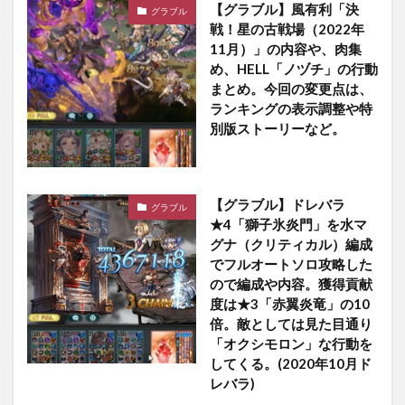
【グラブル】風有利「決
グラブル
戦！星の古戦場（2022年
11月）」の内容や、肉集
め、HELL「ノヅチ」の行動
まとめ。今回の変更点は、
ランキングの表示調整や特
別版ストーリーなど。
【グラブル】ドレバラ
グラブル
★4「獅子氷炎門」を水マ
グナ（クリティカル）編成
でフルオートソロ攻略した
ので編成や内容。獲得貢献
度は★3「赤翼炎竜」の10
倍。敵としては見た目通り
「オクシモロン」な行動を
してくる。(2020年10月ド
レバラ)