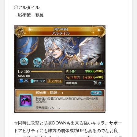
るキャ
〇アルタイル
ラ
・戦術策：鶴翼
2
まと
め
☆同時に攻撃と防御DOWNも出来る強いキャラ。サポー
トアビリティにも味方の弱体成功UPもあるのでなお良