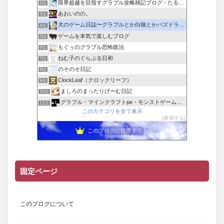
限界超越を目指すグラブル攻略雑記ブログ - たるたろす
2位
あおいのの。
3位
犬のゲーム日誌〜グラブルとか白猫とかパズドラな日々〜
4位
ゲームを本気で楽しむブログ
5位
もぐぅのグラブル恐怖政治
6位
ねむ子のぐらぶる日和
7位
のそのそ日記
8位
ClockLeaf（クロックリーフ）
9位
ましろのまったりげーむ日記
10位
グラブル・マインクラフトpe・モンストゲームブログ！
11位
このカテゴリを全て表示
修羅鳩だより
12位
参加する
半ちゃーはん特盛り
13位
このブログに投票する
NO "G" NO LIFE!
14位
騎空士ブルーのグラブル攻略日記
15位
固定ページ
このブログについて