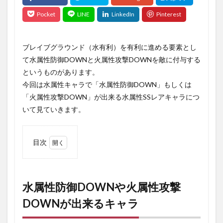
ブレイブグラウンド（水有利）を有利に進める要素とし
て水属性防御DOWNと火属性攻撃DOWNを敵に付与する
というものがあります。
今回は水属性キャラで「水属性防御DOWN」もしくは
「火属性攻撃DOWN」が出来る水属性SSレアキャラにつ
いて見ていきます。
目次
1
水
属性防
御
DOWN
水属性防御DOWNや火属性攻撃
や火属
DOWNが出来るキャラ
性攻撃
DOWN
が出来