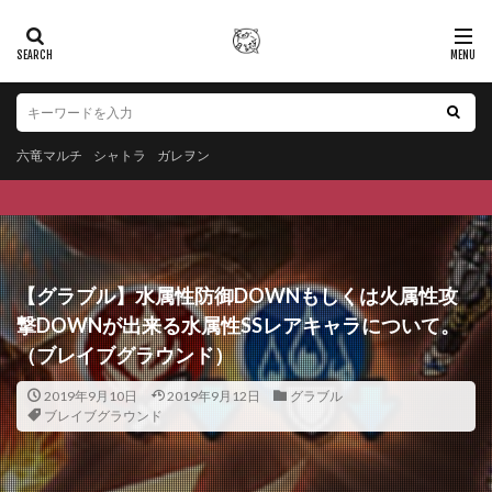
六竜マルチ
シャトラ
ガレヲン
【グラブル】水属性防御DOWNもしくは火属性攻
撃DOWNが出来る水属性SSレアキャラについて。
（ブレイブグラウンド）
2019年9月10日
2019年9月12日
グラブル
ブレイブグラウンド