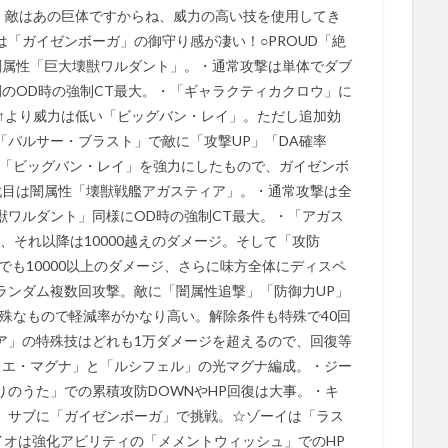
…）敵はあの巨体ですからね、威力の高い技を使用してき
「ガイゼンボーガ」の御守り感が凄い！○PROUD「絶
闇属性「巨大壊獣ワルダント」。・通常攻撃は単体でダブ
例のOD時の強制CT最大。・「ギャラクティカクロウ」に
・↑より威力は低い「ビッグバン・レイ」。ただし追加効
「パルサー・ブラスト」で敵に「攻撃UP」「DA確率
は「ビッグバン・レイ」を強力にしたもので、ガイゼンボ
戦目は闇属性「壊獣戦艦アガスティア」。・通常攻撃は全
獣ワルダント」同様にOD時の強制CT最大。・「アガス
で、それ以降は10000越えのダメージ。そして「攻防
でも10000以上のダメージ、さらに味方全体にディスペ
ランダム複数回攻撃。敵に「闇属性追撃」「防御力UP」
殊なもので軽減率がかなり高い。解除条件も特殊で40回
ア」の特殊技はどれも1万ダメージを超えるので、回復等
リエ・マグナ」と「ルシフェル」の光マグナ編成。・ジー
のうた」での累積攻防DOWNやHP回復は大事。・キ
、サブに「ガイゼンボーガ」で挑戦。☆ゾーイは「ラス
イオは強化アビリティの「メメントウィッシュ」でのHP