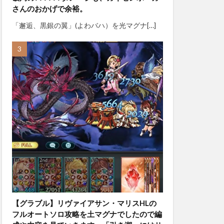
さんのおかげで余裕。
「邂逅、黒銀の翼」(よわバハ）を光マグナ[…]
【グラブル】リヴァイアサン・マリスHLの
フルオートソロ攻略を土マグナでしたので編