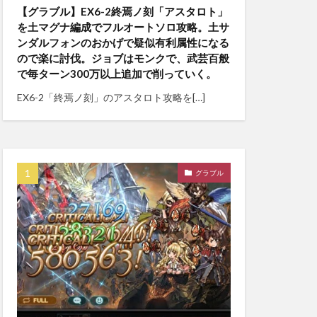
【グラブル】EX6-2終焉ノ刻「アスタロト」
を土マグナ編成でフルオートソロ攻略。土サ
ンダルフォンのおかげで疑似有利属性になる
ので楽に討伐。ジョブはモンクで、武芸百般
で毎ターン300万以上追加で削っていく。
EX6-2「終焉ノ刻」のアスタロト攻略を[…]
グラブル