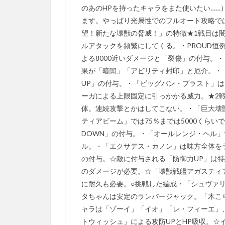
のあのHPを持ったキャラをまた使いたい…
ます。やっぱり光属性でのフルオート攻略では
望！新たな壊獣の脅威！」の特徴★1戦目は
ルアタックを頻繁にしてくる。・PROUD恒
よる8000近いダメージと「裂傷」の付与。
果が「暗闇」「アビリティ封印」と厄介。・
UP」の付与。・「ビッグバン・ブラスト」
ーガによる上限固定に引っかかる威力。★2
体。連続攻撃とかはしてこない。・「巨大壊
ティアビーム」では75％までは5000くらい
DOWN」の付与。・「オールレンジ・ヘル」
ル。・「エクサデス・カノン」は味方全体を
の付与。☆敵に付与される「防御力UP」は特
のダメージが必要。☆「壊獣戦艦アガスティ
に耐久も必要。○挑戦した編成・「シュヴァ
タちゃんは安定のランバージャック。「木こり
ャラは「ゾーイ」「イオ」「レ・フィーエ」
トウィッシュ」による攻防UPとHP吸収。☆