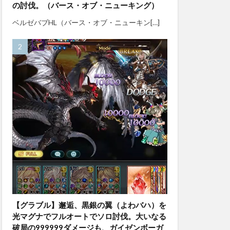
の討伐。（バース・オブ・ニューキング）
ベルゼバブHL（バース・オブ・ニューキン[…]
【グラブル】邂逅、黒銀の翼（よわバハ）を
光マグナでフルオートでソロ討伐。大いなる
破局の999999ダメージも、ガイゼンボーガ