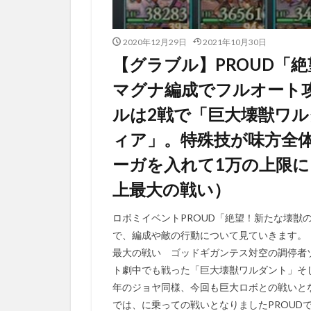
2020年12月29日
2021年10月30日
【グラブル】PROUD「
マグナ編成でフルオート
ルは2戦で「巨大壊獣ワ
ィア」。特殊技が味方全
ーガを入れて1万の上限
上最大の戦い）
ロボミイベントPROUD「絶望！新たな壊獣
で、編成や敵の行動について見ていきます。
最大の戦い ゴッドギガンテス対空の調停者ゾ
ト劇中でも戦った「巨大壊獣ワルダント」そ
年のジョヤ同様、今回も巨大ロボとの戦いと
では、に乗っての戦いとなりましたPROUD