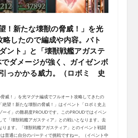
絶望！新たな壊獣の脅威！」を光
攻略したので編成や内容。バト
ルダント」と「壊獣戦艦アガステ
体でダメージが強く、ガイゼンボ
に引っかかる威力。（ロボミ 史
の脅威！」を光マグナ編成でフルオート攻略してきたの
「絶望！新たな壊獣の脅威！」はイベント「ロボミ史上
ーイ」の難易度PROUDです。このPROUDではイベン
して「壊獣戦艦アガスティア」との戦いとなります。去
なります。「壊獣戦艦アガスティア」とのイベント戦闘
では普通に自分のパーティで挑戦ですねー。（イベント中