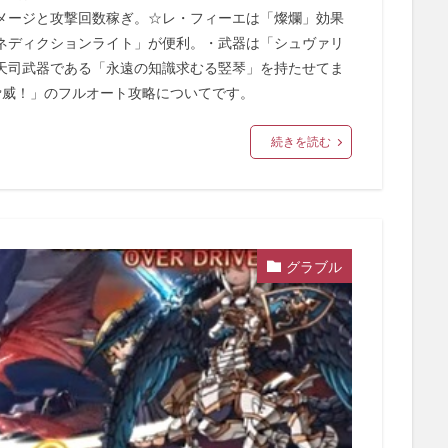
メージと攻撃回数稼ぎ。☆レ・フィーエは「燦爛」効果
ネディクションライト」が便利。・武器は「シュヴァリ
天司武器である「永遠の知識求むる竪琴」を持たせてま
脅威！」のフルオート攻略についてです。
続きを読む
グラブル