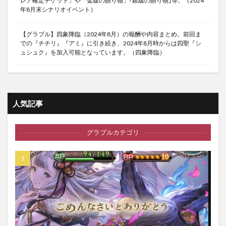
レア確定チケット」や「金緩の贈り物」｢銀緩の贈り物｣等。（2024
年8月末シナリオイベント）
【グラブル】四象降臨（2024年8月）の報酬や内容まとめ。前回ま
での『チチリ』『アミ』に引き続き、2024年8月時からは四聖『シ
ュシュク』を加入可能となっています。（四象降臨）
人気記事
グラブルカテゴリ