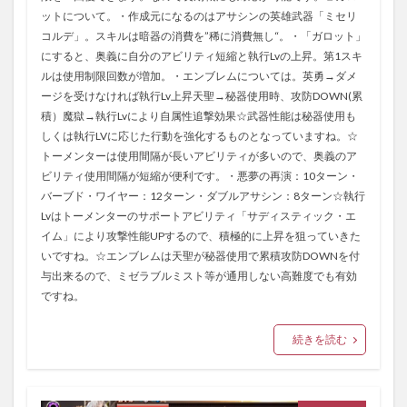
ットについて。・作成元になるのはアサシンの英雄武器「ミセリ
コルデ」。スキルは暗器の消費を”稀に消費無し“。・「ガロット」
にすると、奥義に自分のアビリティ短縮と執行Lvの上昇。第1スキ
ルは使用制限回数が増加。・エンブレムについては。英勇→ダメ
ージを受けなければ執行Lv上昇天聖→秘器使用時、攻防DOWN(累
積）魔獄→執行Lvにより自属性追撃効果☆武器性能は秘器使用も
しくは執行LVに応じた行動を強化するものとなっていますね。☆
トーメンターは使用間隔が長いアビリティが多いので、奥義のア
ビリティ使用間隔が短縮が便利です。・悪夢の再演：10ターン・
バーブド・ワイヤー：12ターン・ダブルアサシン：8ターン☆執行
Lvはトーメンターのサポートアビリティ「サディスティック・エ
イム」により攻撃性能UPするので、積極的に上昇を狙っていきた
いですね。☆エンブレムは天聖が秘器使用で累積攻防DOWNを付
与出来るので、ミゼラブルミスト等が通用しない高難度でも有効
ですね。
続きを読む