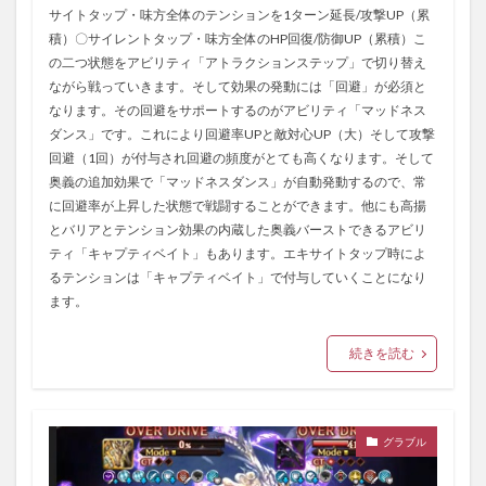
サイトタップ・味方全体のテンションを1ターン延長/攻撃UP（累
積）〇サイレントタップ・味方全体のHP回復/防御UP（累積）こ
の二つ状態をアビリティ「アトラクションステップ」で切り替え
ながら戦っていきます。そして効果の発動には「回避」が必須と
なります。その回避をサポートするのがアビリティ「マッドネス
ダンス」です。これにより回避率UPと敵対心UP（大）そして攻撃
回避（1回）が付与され回避の頻度がとても高くなります。そして
奥義の追加効果で「マッドネスダンス」が自動発動するので、常
に回避率が上昇した状態で戦闘することができます。他にも高揚
とバリアとテンション効果の内蔵した奥義バーストできるアビリ
ティ「キャプティベイト」もあります。エキサイトタップ時によ
るテンションは「キャプティベイト」で付与していくことになり
ます。
続きを読む
グラブル