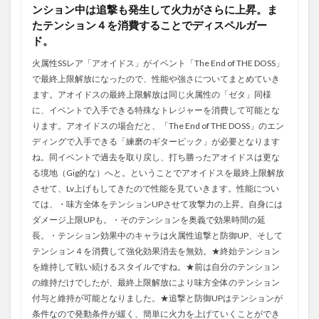
ンション中は追撃も発生して火力がさらに上昇。ま
たテンション４を消費することでディスペルガー
ド。
火属性SSレア「アオイドス」がイベント「The End of THE DOSS」
で最終上限解放になったので、性能や強さについてまとめていき
ます。アオイドスの最終上限解放は同じ火属性の「ゼタ」同様
に、イベントで入手できる特殊なトレジャーを消費して可能とな
ります。アオイドスの場合だと、「The End of THE DOSS」のエン
ディングで入手できる「練磨のギターピック」が必要となります
ね。同イベントで過去を取り戻し、打ち勝ったアオイドスは更な
る境地（Gig的な）へと。ということでアオイドスを最終上限解放
させて、Lv上げもしてきたので性能を見ていきます。性能につい
ては、・味方全体をテンションUPさせて攻撃力の上昇。自身には
ダメージ上限UPも。・そのテンションを奥義で効果時間の延
長。・テンション効果中のキャラは火属性追撃と防御UP、そして
テンション４を消費して強化効果消去を無効。★終始テンション
を維持して戦い続けるスタイルですね。★前は自分のテンション
の維持だけでしたが、最終上限解放により味方全体のテンション
付与と維持が可能となりました。★追撃と防御UPはテンションが
条件なので発動条件が緩く、簡単に火力を上げていくことができ