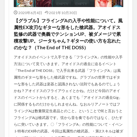
2020年6月4日
2021年10月30日
【グラブル】フライングAの入手や性能について。風
属性EX攻刃なギターな形をした槍武器。アオイドス
監修の武器で奥義でテンションUP、被ダメージで累
積攻撃UP。ジータちゃん？ギターの使い方を忘れた
のかな？（The End of THE DOSS）
アオイドスのイベントで入手できる「フライングA」の性能や入手
方法について見ていきます。アオイドスの過去に迫るイベント
「The End of THE DOSS」で入手出来る武器「フライングA」は風
属性のギターな形をした槍武器ですね。グラブルの世界ではギタ
ーな形をした武器は楽器と認識されない法則でもあるのでしょう
かね？アオイドスのフライアウェイとかね。だけど今回のアオイ
ドスのイベントからすると、あくまでも「アオイドスの過去Gig」
に関係するものだけかもしれませんね。なおルリアノートではフ
ライングAは数量限定生産品とのこと。ということで何と言おうと
フライングAは槍武器です。弦から音を奏でるのではなく、ひたす
らに突いていきます。〇「フライングA」の性能について・イベン
ト特有のEX枠の武器。今回は風属性の槍武器。・第2スキルは被ダ