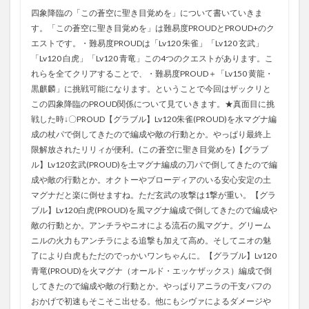
四象降臨の「この蒼空に聖き目覚めを」について書いていきま
す。「この蒼空に聖き目覚めを」は難易度PROUDとPROUD+のク
エストです。・難易度PROUDは「Lv120 朱雀」「Lv120 玄武」
「Lv120 白虎」「Lv120 青竜」この4つのクエストがあります。こ
れらを全てクリアすることで、・難易度PROUD＋「Lv150 黄龍・
黒麒麟」に挑戦可能になります。ということで今回はザックリと
この四象降臨のPROUD関係について見ていきます。★真面目に挑
戦した時↓〇PROUD【グラブル】Lv120朱雀(PROUD)を水マグナ編
成の杖パで倒してきたので編成や敵の行動とか。やっぱり最終上
限解放されたリリィが便利。(この蒼空に聖き目覚めを)【グラブ
ル】Lv120玄武(PROUD)を土マグナ編成の刀パで倒してきたので編
成や敵の行動とか。オクトーやブローディアのいる安心安定の土
マグナだと楽に倒せますね。ただ玄武の攻撃は1撃が重い。【グラ
ブル】Lv120白虎(PROUD)を風マグナ編成で倒してきたので編成や
敵の行動とか。アンチラやニオによる流石の風マグナ。グリーム
ニルの火力もアンチラによる追撃も加えて高め。そしてニオの魅
了により白虎もただのでっかいワンちゃんに。【グラブル】Lv120
青竜(PROUD)を火マグナ（オールド・エッケザックス）編成で倒
してきたので編成や敵の行動とか。やっぱりアニラの干支バフの
おかげで初速もそこそこ出せる。他にもシヴァによるダメージや