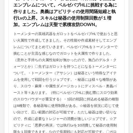
エンブレムについて。ベルゼバブHLに挑戦する為に
作りました。奥義はアビリティの使用間隔短縮と執
行Lvの上昇。スキルは秘器の使用制限回数が１増
加。エンブレムは天聖で累積攻防DOWN。
トーメンターの英雄武器をガロットをベルゼバブHLで使おうと思
い火属性で作成してきました。その性能や作成素材そしてエンブ
レムについてまとめていきます。ベルゼバブHLをトーメンターで
挑むことが主流な感じなのでガロットを火属性で作りました。
（意外と手持ちの火属性短剣が無かったので。無凸のデルタ・ク
ォーツとか）〇先ずはガロットを持つことになるトーメンターに
ついて。・トーメンター（アサシン）は秘器という特殊なアイテ
ムを使用して戦闘を行うジョブです。・秘器には様々な種類があ
り、スロウ・麻痺・や属性ダメージカットにディスペル・奥義バ
ースト等々あります。（特にベルゼバブHLに挑む際にスロウ効果
のスロウパウダーが重宝する）・1回の戦闘に持込める秘器の種類
は8種類で、各秘器毎に使用制限がある。☆秘器を状況に応じて使
い分けて、広い範囲の対応が可能です。ただし秘器は使い切りな
ので、作成に必要なトレジャーの消費が激しいジョブです。☆ア
ビリティに「悪夢の再演」では執行Lvを10消費して秘器の使用制
限を１回復できます。なので長期戦にも対応が可能です。〇ガロ