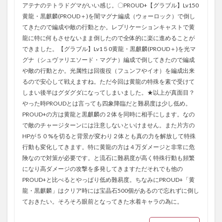
アテナのテトラドグマがいい感じ。〇PROUD+【グラブル】Lv150
黄龍・黒麒麟(PROUD＋)を闇マグナ編成（ウォーロック）で倒し
てきたので編成や敵の行動とか。レプリケーションキャストで黄
龍に特に何もさせないまま倒したので全体的に楽に進めることが
できました。【グラブル】Lv1５0黄龍・黒麒麟(PROUD＋)を光マ
グナ（シュヴァリエソード・マグナ）編成で倒してきたので編成
や敵の行動とか。光属性は回復役（フュンフやイオ）を編成出来
るので安心して戦えますね。ただ今回は黄龍の特殊を素で受けて
しまい後半はグダグダになってしまいました。★以上が真面目？
やった時PROUDとは言っても四象降臨だと難易度は少し低め。
PROUD+の方は黄龍と黒麒麟の２体を同時に相手にします。なの
で敵のチャージターンには注意しないといけません。また片方の
HPが５０%を切ると背景が変わり２体とも真の力を解放して特殊
行動も変化してきます。特に黄龍の方は４万ダメージと非常に危
険なので対策が必要です。と流石に難易度が高く特殊行動も頻繁
になり高ダメージの攻撃を多発してきますただそれでも他の
PROUD+と比べるとやっぱり低め難易度。ちなみにPROUD+「黄
龍・黒麒麟」はクリア時には宝晶石500個があるので忘れずに倒し
ておきたい。そろそろ眼前となってきた水着キャラの為に。