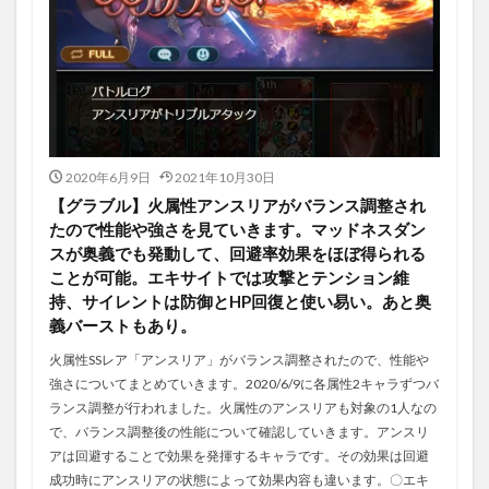
2020年6月9日
2021年10月30日
【グラブル】火属性アンスリアがバランス調整され
たので性能や強さを見ていきます。マッドネスダン
スが奥義でも発動して、回避率効果をほぼ得られる
ことが可能。エキサイトでは攻撃とテンション維
持、サイレントは防御とHP回復と使い易い。あと奥
義バーストもあり。
火属性SSレア「アンスリア」がバランス調整されたので、性能や
強さについてまとめていきます。2020/6/9に各属性2キャラずつバ
ランス調整が行われました。火属性のアンスリアも対象の1人なの
で、バランス調整後の性能について確認していきます。アンスリ
アは回避することで効果を発揮するキャラです。その効果は回避
成功時にアンスリアの状態によって効果内容も違います。〇エキ