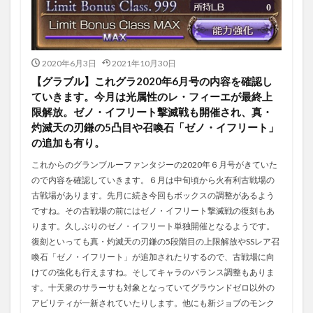
2020年6月3日
2021年10月30日
【グラブル】これグラ2020年6月号の内容を確認し
ていきます。今月は光属性のレ・フィーエが最終上
限解放。ゼノ・イフリート撃滅戦も開催され、真・
灼滅天の刃鎌の5凸目や召喚石「ゼノ・イフリート」
の追加も有り。
これからのグランブルーファンタジーの2020年６月号がきていた
ので内容を確認していきます。６月は中旬頃から火有利古戦場の
古戦場があります。先月に続き今回もボックスの調整があるよう
ですね。その古戦場の前にはゼノ・イフリート撃滅戦の復刻もあ
ります。久しぶりのゼノ・イフリート単独開催となるようです。
復刻といっても真・灼滅天の刃鎌の5段階目の上限解放やSSレア召
喚石「ゼノ・イフリート」が追加されたりするので、古戦場に向
けての強化も行えますね。そしてキャラのバランス調整もありま
す。十天衆のサラーサも対象となっていてグラウンドゼロ以外の
アビリティが一新されていたりします。他にも新ジョブのモンク