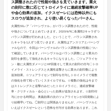
ス調整されたので性能や強さを見ていきます。業火
の刻印に数に応じてトロイメライに連続攻撃確率UP
や会心効果の追加。イクスゼーレには恐怖以外にも
スロウが追加され、より使い易くなったパーさん。
火属性SSレア「パーシヴァル」がバランス調整されたので、性能
や強さについてまとめていきます。2020/6/9に各属性2キャラずつ
バランス調整が行われました。ということで、バランス調整され
たキャラを1人ずつ見ていきます。火属性はアンスリアとパーシヴ
ァルなので、今回はパーシヴァルのバランス調整後の性能につい
て確認していきます。パーシヴァルはバランス調整により業火の
刻印を参照して強化されるキャラになりました。〇ツェアライセ
ン・敵に火属性ダメージとHP回復そして業火の刻印の付与〇トロ
イメライ・ストレングスと火属性追撃さらに業火の刻印数により
追加効果。☆ツェアライセンで刻印を付与しトロイメライで複数
の強化を得て戦っていくスタイルですね。☆複数の強化は今まで
はストレングスと追撃のみだったトロイメライに、連続攻撃確
率・クリティカル・会心といった効果が追加されます。☆刻印付
与にかかる時間は、奥義効果の次のツェアライセンが2回発動によ
り結構早いでね。◯刻印とは関係ありませんが、パーシヴァルと
いえばイクスゼーレという恐怖を付与する効果があります。これ