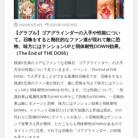
2020年6月4日
2021年10月30日
【グラブル】ゴアグラインダーの入手や性能につい
て。召喚をすると熱狂的なファン達が現れて敵に恐
怖、味方にはテンションUPと弱体耐性DOWN効果。
（The End of THE DOSS）
残虐3兄弟のコアなファン？な召喚石「ゴアグラインダー」の入手
方法や性能について見ていきます。イベント「The End of THE
DOSS」で入手することができる風属性召喚石です。召喚をすると
残虐3兄弟のファン達が現れて、敵に恐怖を与えて味方にはテンシ
ョンUPと弱体耐性DOWNを付与します。では性能について。・加
護効果は風属性攻撃力が60％UPそして防御力がDOWN。・召喚効
果は敵にダメージと恐怖、味方にはテンション効果と弱体耐性
DOWN。☆イベント召喚石だけど若干加護の上昇値は高め。その
代わりに防御DOWNにデメリットがあり。☆召喚効果はテンショ
ンで攻撃力上昇が期待。ただこちらも弱体耐性DOWNがあるので
タイミングに注意。それでは召喚石「ゴアグラインダー」の性能
を見ていきます。