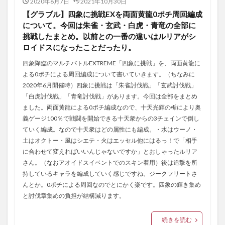
2020年6月7日
2021年10月30日
【グラブル】四象に挑戦EXを両面黄龍0ポチ周回編成
について。今回は朱雀・玄武・白虎・青竜の全部に
挑戦したまとめ。以前との一番の違いはルリアがシ
ロイドスになったことだったり。
四象降臨のマルチバトルEXTREME「四象に挑戦」を、両面黄龍に
よる0ポチによる周回編成について書いていきます。（ちなみに
2020年6月開催時）四象に挑戦は「朱雀討伐戦」「玄武討伐戦」
「白虎討伐戦」「青竜討伐戦」があります。今回は全部をまとめ
ました。両面黄龍による0ポチ編成なので、十天光輝の楯により奥
義ゲージ100％で戦闘を開始できる十天衆からの3チェインで倒し
ていく編成。なので十天衆はどの属性にも編成。・水はウーノ・
土はオクトー・風はシエテ・火はエッセル他にはるっ！で「相手
に合わせて変えればいいんじゃないですか」とおしゃったルリア
さん。（なおアオイドスイベントでのスキン着用）後は追撃を所
持しているキャラを編成していく感じですね。ジークフリートさ
んとか。0ポチによる周回なのでとにかく楽です。四象の輝き集め
と討伐章集めの負担が結構減ります。
続きを読む