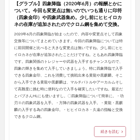
【グラブル】四象降臨（2020年6月）の報酬とかに
ついて。今回も変更点は無いのでいつも通りに印符
（四象金印）や四象武器集め。少し前にヒヒイロカ
ネの在庫が追加されたのでクロム鋼を集めて交換。
2020年6月の四象降臨が始まったので、内容や変更点そして四象
交換等についてまとめていきます。今回の四象降臨については特
に前回開催と比べると大きな変更点は無いですね。少し前にヒヒ
イロカネが在庫が追加されたことだけですね。ともあれ四象降臨
です。四象関係のトレジャーや武器を入手するチャンスなので、
四象の輝きを集めて入手していきましょう。特に四象降臨で入手
できる四象金印、これを消費して挑戦出来る黄龍や黒麒麟。そこ
から入手できる黄龍や黒麒麟は、マルチバトルやアーカルムそし
て高難度に挑む時に便利なので入手を確実したいですね。最近だ
とバブさんHLにも使いますし。〇四象降臨について簡単に。・功
刃Ⅱの四象武器を入手。・方陣の四象武器を入手。・黄龍・黒麒
麟の入手する為の四象金印。・ヒヒイロカネ・久遠の指輪と交換
できるクロム鋼。
続きを読む