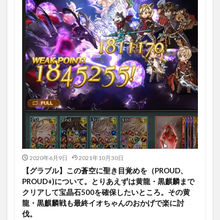
2020年6月9日
2021年10月30日
【グラブル】この蒼空に聖き目覚めを（PROUD、
PROUD+)について。とりあえずは黄龍・黒麒麟まで
クリアして宝晶石500を確保したいところ。その黄
龍・黒麒麟戦も最終イオちゃんのおかげで楽に討
伐。