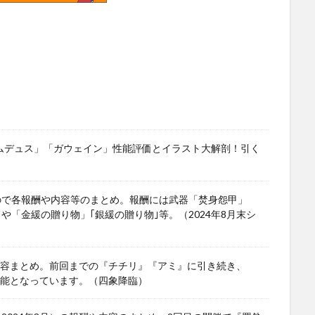
ワムデュス」「ガウェイン」性能評価とイラスト大解剖！引く
ので各報酬や内容等のまとめ。報酬には武器「焚身怨甲」
」や「金緩の贈り物」｢銀緩の贈り物｣等。（2024年8月末シ
や内容まとめ。前回までの『チチリ』『アミ』に引き続き、
可能となっています。（四象降臨）