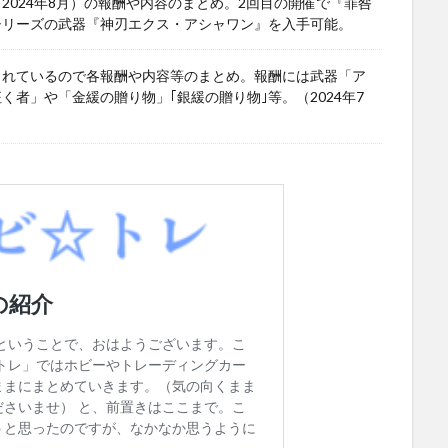
024年8月）の報酬や内容のまとめ。2回目の開催で『罪咎
シリーズの武器『神刃エクス・アシャワン』を入手可能。
されているので各報酬や内容等のまとめ。報酬には武器「ア
者」や「金緩の贈り物」｢銀緩の贈り物｣等。（2024年7