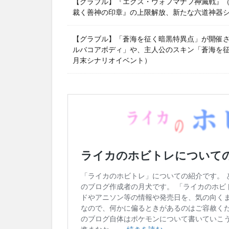
【グラブル】『エクス・ウォフマナフ神滅戦』（2
裁く善神の印章』の上限解放、新たな六道神器
【グラブル】「蒼海を征く暗黒特異点」が開催
ルバコアボディ」や、主人公のスキン「蒼海を征く
月末シナリオイベント）