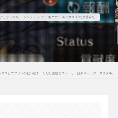
ナリオイベント
,
シンシャ
,
ティナ
,
ネクタル
,
ルシウス
,
灯幻連理双紙
シウスとゴブリンの戦い続き、ただし主役とストーリーは新キャラの「ネクタル」