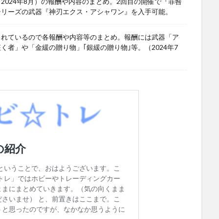
024年8月）の報酬や内容のまとめ。2回目の開催で『罪咎
シリーズの武器『神刃エクス・アシャワン』を入手可能。
されているので各報酬や内容等のまとめ。報酬には武器「ア
者」や「金緩の贈り物」｢銀緩の贈り物｣等。（2024年7