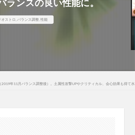
バランスの良い性能に。
リオストロ
,
バランス調整
,
性能
2019年11月バランス調整後）。土属性攻撃UPやクリティカル、会心効果も得て