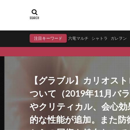
注目キーワード
六竜マルチ
シャトラ
ガレヲン
【グラブル】カリオスト
ついて（2019年11月
やクリティカル、会心効果
的な性能が追加。また防