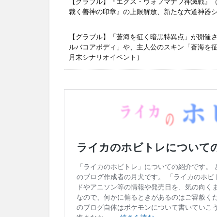
【グラブル】『エクス・ウォフマナフ神滅戦』（2
裁く善神の印章』の上限解放、新たな六道神器
【グラブル】「蒼海を征く暗黒特異点」が開催
ルバコアボディ」や、主人公のスキン「蒼海を征く
月末シナリオイベント）