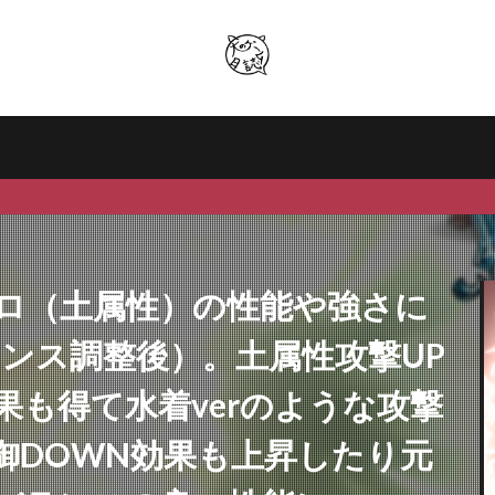
ロ（土属性）の性能や強さに
バランス調整後）。土属性攻撃UP
も得て水着verのような攻撃
御DOWN効果も上昇したり元