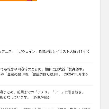
ワムデュス」「ガウェイン」性能評価とイラスト大解剖！引く
ので各報酬や内容等のまとめ。報酬には武器「焚身怨甲」
」や「金緩の贈り物」｢銀緩の贈り物｣等。（2024年8月末シ
や内容まとめ。前回までの『チチリ』『アミ』に引き続き、
可能となっています。（四象降臨）