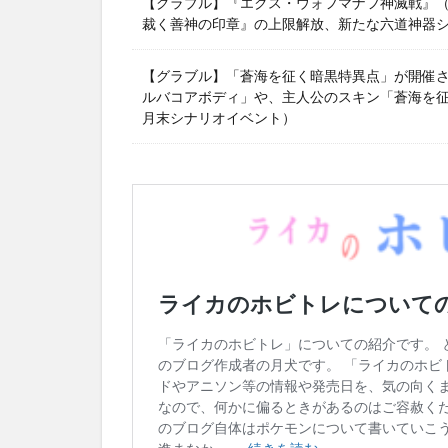
【グラブル】『エクス・ウォフマナフ神滅戦』（2
裁く善神の印章』の上限解放、新たな六道神器
【グラブル】「蒼海を征く暗黒特異点」が開催
ルバコアボディ」や、主人公のスキン「蒼海を征く
月末シナリオイベント）