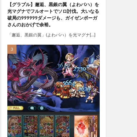
【グラブル】邂逅、黒銀の翼（よわバハ）を
光マグナでフルオートでソロ討伐。大いなる
破局の999999ダメージも、ガイゼンボーガ
さんのおかげで余裕。
「邂逅、黒銀の翼」(よわバハ）を光マグナ[…]