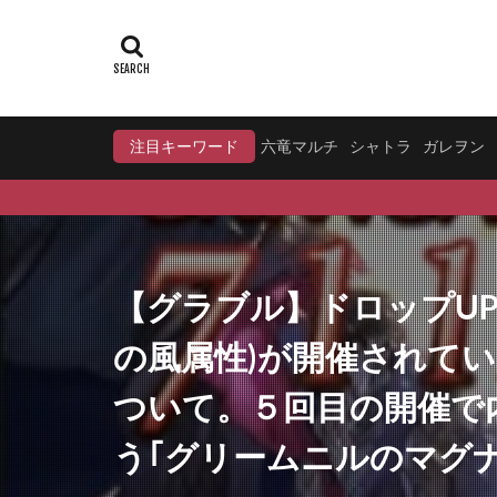
注目キーワード
六竜マルチ
シャトラ
ガレヲン
【グラブル】ドロップU
の風属性)が開催されて
ついて。５回目の開催で
う｢グリームニルのマグ