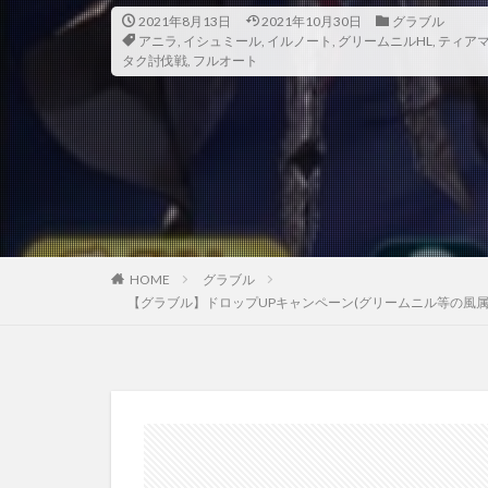
2021年8月13日
2021年10月30日
グラブル
アニラ
,
イシュミール
,
イルノート
,
グリームニルHL
,
ティアマ
タク討伐戦
,
フルオート
HOME
グラブル
【グラブル】ドロップUPキャンペーン(グリームニル等の風