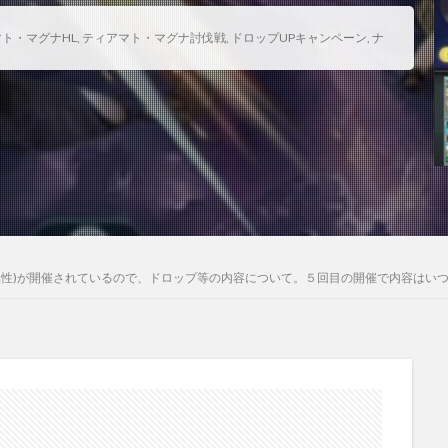
ト・マグナHL
,
ティアマト・マグナ討伐戦
,
ドロップUPキャンペーン
,
ナ
属性)が開催されているので、ドロップ等の内容について。５回目の開催で内容はい