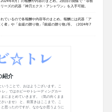
024年8月）の報酬や内容のまとめ。2回目の開催で『罪咎
シリーズの武器『神刃エクス・アシャワン』を入手可能。
されているので各報酬や内容等のまとめ。報酬には武器「ア
者」や「金緩の贈り物」｢銀緩の贈り物｣等。（2024年7