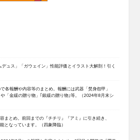
ワムデュス」「ガウェイン」性能評価とイラスト大解剖！引く
ので各報酬や内容等のまとめ。報酬には武器「焚身怨甲」
」や「金緩の贈り物」｢銀緩の贈り物｣等。（2024年8月末シ
や内容まとめ。前回までの『チチリ』『アミ』に引き続き、
可能となっています。（四象降臨）