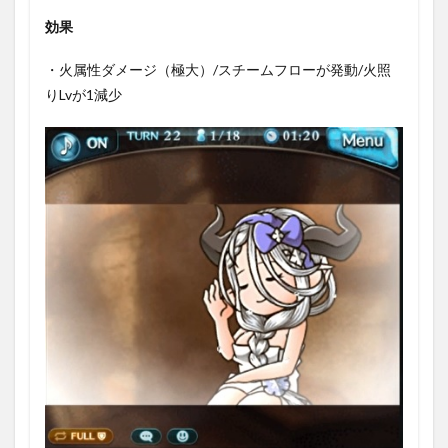
｢イシ
効果
ュミー
ル｣の
・火属性ダメージ（極大）/スチームフローが発動/火照
LB（リ
ミット
りLvが1減少
ボーナ
ス）と
振り方
1.5.1
リミッ
トサポ
ートア
ビリテ
ィ
2
「イ
シュ
ミー
ル」
の解
放武
器