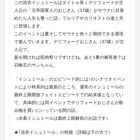
この浴衣イシュミールはタイトル長くデリフォードが主
人公の「元帝国軍人のおじさん（37歳）がサウナに目覚
めたら人生も整った話」でルリアやカリオストロ達と共
に登場します。
このイベントは夏そしてサウナと色々と期待できる環境
で進んでいきます。デリフォードおじさん（37歳）が主
人公で。
蓋を開ければ筋肉祭りですけどね。あと1番の被害者？は
召喚石のサンちゃん。
「イシュミール」のエピソード的には↑のシナリオイベン
トにより時系列は最新のところ、通常のイシュミールの
最終上限開放フェイトエピソードでの結末後となってい
て、具体的には同イベントでデリフォードおじさんが飲
み物を買いにいっている間の話。
（水着イシュミールは最終上限解前のお話です）
★｢浴衣イシュミール」の性能（詳細は下の方で）