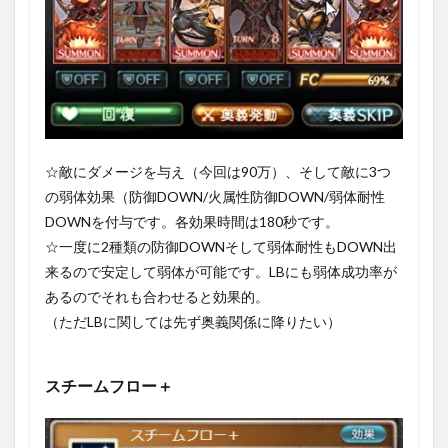
☆敵にダメージを与え（今回は90万）、そして敵に3つ
の弱体効果（防御DOWN/火属性防御DOWN/弱体耐性
DOWNを付与です。各効果時間は180秒です。
☆一度に2種類の防御DOWNそして弱体耐性もDOWN出
来るので安定して弱体が可能です。LBにも弱体成功率が
あるのでそれも合わせると効果的。
（ただLBに関しては先ず奥義関係に降りたい）
スチームフロー＋