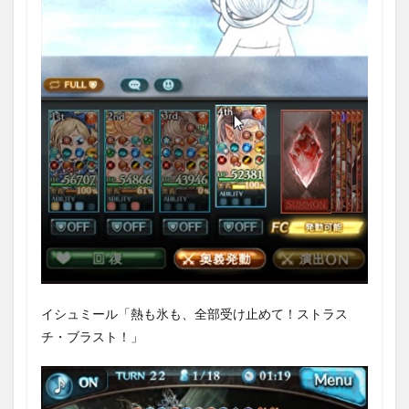
4
イシ
ュミ
ール
と関
連す
るイ
ベン
ト
4.1
ポー
チャ
ー
ズ・
デイ
4.2
元帝
イシュミール「熱も氷も、全部受け止めて！ストラス
国軍
人の
チ・ブラスト！」
おじ
さん
（37
歳）