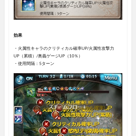
効果
・火属性キャラのクリティカル確率UP/火属性攻撃力
UP（累積）/奥義ゲージUP（10％）
・使用間隔：5ターン