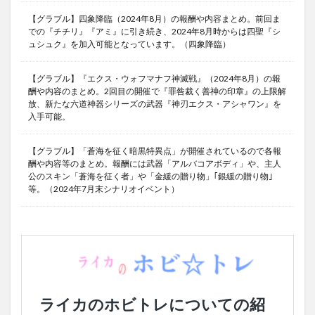
【グラブル】四象降臨（2024年8月）の報酬や内容まとめ。前回ま
での『チチリ』『アミ』に引き続き、2024年8月時からは四聖『シ
ュシュク』を加入可能となっています。（四象降臨）
【グラブル】『エクス・ウォフマナフ神滅戦』（2024年8月）の報
酬や内容のまとめ。2回目の開催で『罪咎裁く善神の印章』の上限解
放、新たな六道神器シリーズの武器『神刃エクス・アシャワン』を
入手可能。
【グラブル】「蒼海を征く暗黒特異点」が開催されているので各報
酬や内容等のまとめ。報酬には武器「アルバコアボディ」や、主人
公のスキン「蒼海を征く者」や「金緩の贈り物」｢銀緩の贈り物｣
等。（2024年7月末シナリオイベント）