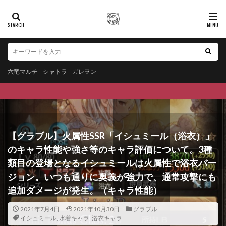
六竜マルチ
シャトラ
ガレヲン
【グラブル】火属性SSR「イシュミール（浴衣）」
のキャラ性能や強さ等のキャラ評価について。3種
類目の登場となるイシュミールは火属性で浴衣バー
ジョン。いつも通りに奥義が強力で、通常攻撃にも
追加ダメージが発生。（キャラ性能）
2021年7月4日
2021年10月30日
グラブル
イシュミール
,
水着キャラ
,
浴衣キャラ