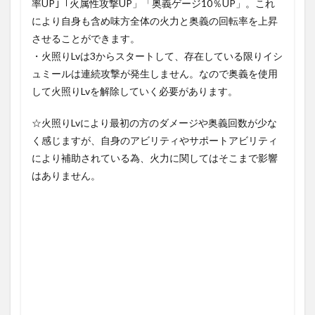
率UP｣「火属性攻撃UP」「奥義ゲージ10％UP」。これ
により自身も含め味方全体の火力と奥義の回転率を上昇
させることができます。
・火照りLvは3からスタートして、存在している限りイシ
ュミールは連続攻撃が発生しません。なので奥義を使用
して火照りLvを解除していく必要があります。
☆火照りLvにより最初の方のダメージや奥義回数が少な
く感じますが、自身のアビリティやサポートアビリティ
により補助されている為、火力に関してはそこまで影響
はありません。