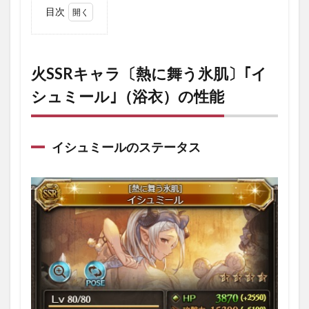
目次
1
火
SSR
キャ
火SSRキャラ〔熱に舞う氷肌〕｢イ
ラ
シュミール｣（浴衣）の性能
〔熱
に舞
う氷
肌〕
｢イ
イシュミールのステータス
シュ
ミー
ル｣
（浴
衣）
の性
能
1.1
イシ
ュミ
ール
のス