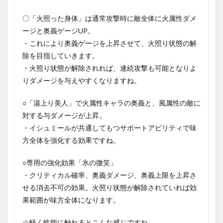
〇「火照った身体」は通常攻撃時に敵全体に火属性ダメ
ージと奥義ゲージUP。
・これにより奥義ゲージを上昇させて、火照り状態の解
除を目指していきます。
・火照り状態が解除されれば、連続攻撃も可能となりよ
りダメージを与えやすくなりますね。
○「湯上り美人」で火属性キャラの奥義と、風属性の敵に
対する与ダメージが上昇。
・イシュミールが共通してもつサポートアビリティで味
方全体を強化する効果ですね。
○専用の強化効果「氷の微笑」
・クリティカル確率、奥義ダメージ、奥義上限を上昇さ
せる消去不可の効果。火照り状態が解除されていれば効
果範囲が味方全体になります。
☆軽く性能に触れるとこんな感じですね。