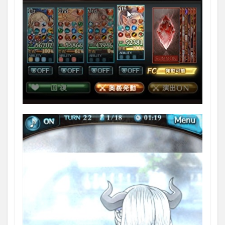
2.1
火SSR
武器
「瑠
璃茉
莉髪
帯」
2.1.1
ステー
タス
3
イシ
ュミ
ール
のプ
ロフ
ィー
ル
3.1.1
プロフ
ィール