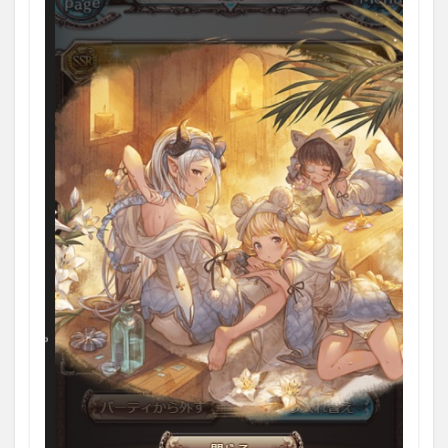
ティ
1.3.1
パーマ
フロス
ト＋
1.3.1.1
効果
1.3.2
スチー
ムフロ
ー＋
1.3.2.1
効果
1.3.3
アイ
ス・ラ
プチャ
ー
1.3.3.1
効果