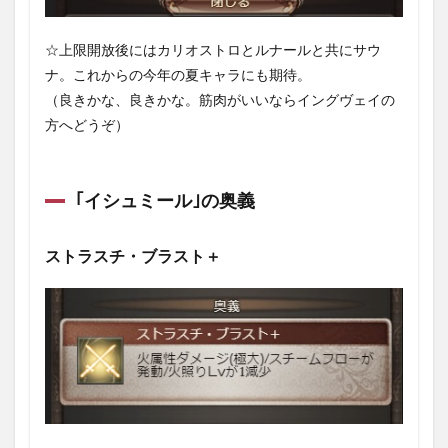
1.4
｢イシ
☆上限開放後にはカリオストロとルナールと共にサウ
ュミ
ナ。これからの今年の夏キャラにも期待。
ール｣
のサ
（良きかな、良きかな。筋肉がいいならイングヴェイの
ポー
方へどうぞ）
トア
ビリ
ティ
｢イシュミール｣の奥義
1.4.1
火照っ
た身体
ストラスチ・ブラスト＋
1.4.1.1
効果
1.4.2
湯上が
り美人
1.4.2.1
効果
1.5