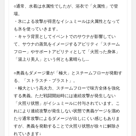
○通常、水着は水属性でしたが、浴衣で「火属性」で登
場。
・氷による攻撃が得意なイシュミールは火属性となって
も氷を使っていきます。
・キャラ背景としてイベントでのサウナが影響してい
て、サウナの蒸気をイメージするアビリティ「スチーム
フロー」やサポートアビリティとして「火照った身体」
「湯上り美人」という何とも素晴らし…
○奥義もダメージ量が「極大」とスチームフローが発動す
る、「ストラスチ・ブラスト」。
・極大という高火力、スチームフローで味方全体を強化
する奥義。ただ戦闘開始時には連続攻撃が発生しない
「火照り状態」がイシュミールに付与されています。こ
れにより連続攻撃が発生しない状態で奥義ゲージを溜め
たり通常攻撃によるダメージが出しにくい感じもありま
すが、奥義を発動することで火照り状態が徐々に解除さ
れていきます↓