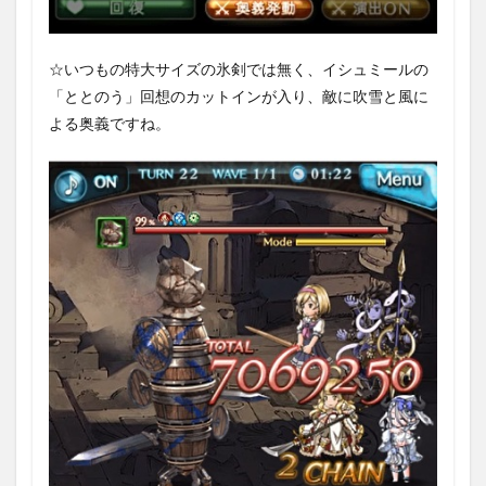
とル
ナー
ル
☆いつもの特大サイズの氷剣では無く、イシュミールの
6
「ととのう」回想のカットインが入り、敵に吹雪と風に
イシ
ュミ
よる奥義ですね。
ール
の性
能、
強さ
まと
め