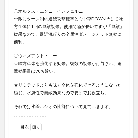
〇オルクス・エクニ・インフェルニ
☆敵にターン制の連続攻撃確率と命中率DOWNそして味
方全体に1回の無敵効果。使用間隔が長いですが「無敵」
効果なので、最近流行りの全属性ダメージカット無効に
便利。
〇ウィズアウト・ユー
☆味方単体を強化する効果。複数の効果が付与され、追
撃効果量は90％近い。
★リミテッドよりも味方全体を強化できるようになった
感じ。水属性で無敵効果なので要所でお役立ち。
それでは水着ルシオの性能について見ていきます。
目次
1