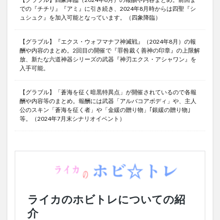
での『チチリ』『アミ』に引き続き、2024年8月時からは四聖『シ
ュシュク』を加入可能となっています。（四象降臨）
【グラブル】『エクス・ウォフマナフ神滅戦』（2024年8月）の報
酬や内容のまとめ。2回目の開催で『罪咎裁く善神の印章』の上限解
放、新たな六道神器シリーズの武器『神刃エクス・アシャワン』を
入手可能。
【グラブル】「蒼海を征く暗黒特異点」が開催されているので各報
酬や内容等のまとめ。報酬には武器「アルバコアボディ」や、主人
公のスキン「蒼海を征く者」や「金緩の贈り物」｢銀緩の贈り物｣
等。（2024年7月末シナリオイベント）