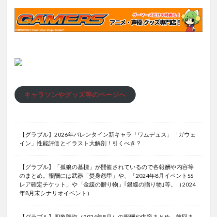
キャラソンやグッズ等のページへ
【グラブル】2026年バレンタイン新キャラ「ワムデュス」「ガウェ
イン」性能評価とイラスト大解剖！引くべき？
【グラブル】「孤狼の墓標」が開催されているので各報酬や内容等
のまとめ。報酬には武器「焚身怨甲」や、「2024年8月イベントSS
レア確定チケット」や「金緩の贈り物」｢銀緩の贈り物｣等。（2024
年8月末シナリオイベント）
【グラブル】四象降臨（2024年8月）の報酬や内容まとめ。前回ま