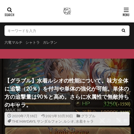
六竜マルチ
シャトラ
ガレヲン
【グラブル】水着ルシオの性能について。味方全体
に追撃（20％）を付与や単体の強化が可能。単体の
方の追撃量は90％と高め。さらに水属性で無敵持ち
のキャラ。
2020年7月18日
2021年10月30日
グラブル
THE MAYDAYS
,
サンダルフォン
,
ルシオ
,
水着キャラ