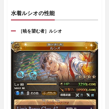
水着
ルシ
オの
水着ルシオの性能
性能
1.1
［暁
［暁を望む者］ルシオ
を望
む
者］
ルシ
オ
1.2
奥義
1.2.1
パラダ
イス・
ロスト
1.3
アビ
リテ
ィ