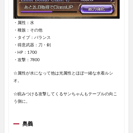
1.3.1
レヴェ
レイシ
ョン
・属性：水
・種族：その他
1.3.2
オルク
・タイプ：バランス
ス・エ
・得意武器：刀・剣
クス・
・HP：1700
インフ
ェルニ
・攻撃：7800
1.3.3
☆属性が水になって他は光属性とほぼ一緒な水着ルシ
ウィズ
アウ
オ。
ト・ユ
ー
☆睨みつける攻撃してくるサンちゃんもテーブルの向こ
1.4
う側に。
サポ
ート
アビ
リテ
奥義
ィ