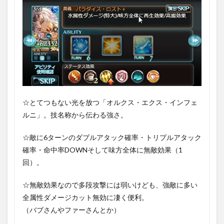
☆とてつもない光を放つ「オルクス・エクス・インフェ
ルニ」。技名称から伝わる強さ。
☆敵に6ターンのダブルアタック確率・トリプルアタック
確率・命中率DOWNそして味方全体に無敵効果（1
回）。
☆無敵効果なので多段攻撃には弱いけども、強敵に多い
全属性ダメージカット無効に凄く便利。
（バブさんやファーさんとか）