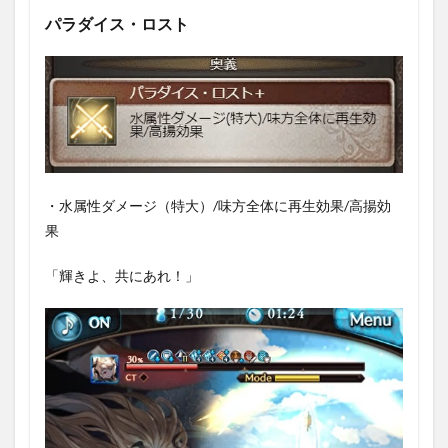
1.4.1
パラダイス・ロスト
珈琲を
私にも
1.4.2
預言者
の掌上
1.5
リミ
ット
・水属性ダメージ（特大）/味方全体に再生効果/高揚効
ボー
ナス
果
1.6
「輝きよ、共にあれ！」
リミ
ット
サポ
ート
アビ
リテ
ィ
2
性能