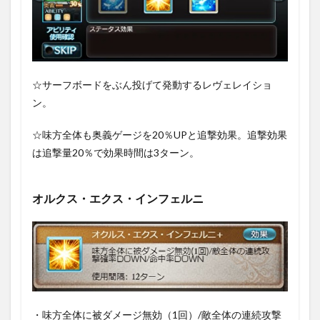
☆サーフボードをぶん投げて発動するレヴェレイショ
ン。
☆味方全体も奥義ゲージを20％UPと追撃効果。追撃効果
は追撃量20％で効果時間は3ターン。
オルクス・エクス・インフェルニ
・味方全体に被ダメージ無効（1回）/敵全体の連続攻撃