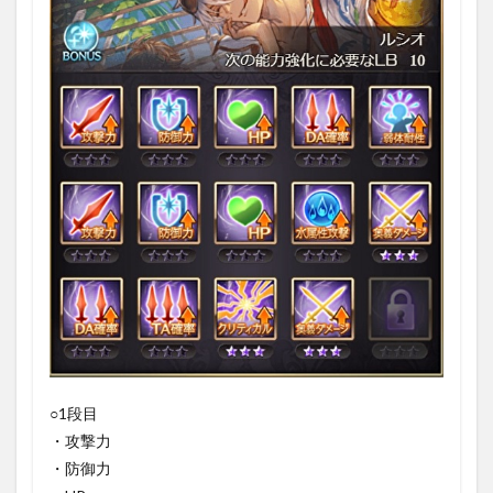
○1段目
・攻撃力
・防御力