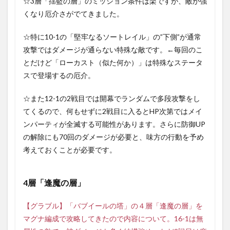
☆3層「揺籃の層」のミッション条件は楽ですが、敵が強
くなり厄介さがでてきました。
☆特に10-1の「堅牢なるソートレイル」の”下側”が通常
攻撃ではダメージが通らない特殊な敵です。←毎回のこ
とだけど「ローカスト（似た何か）」は特殊なステータ
スで登場するの厄介。
☆また12-1の2戦目では開幕でランダムで多段攻撃をし
てくるので、何もせずに2戦目に入るとHP次第ではメイ
ンパーティが全滅する可能性があります。さらに防御UP
の解除にも70回のダメージが必要と、味方の行動を予め
考えておくことが必要です。
4層「逢魔の層」
【グラブル】「バブイールの塔」の４層「逢魔の層」を
マグナ編成で攻略してきたので内容について。16-1は無