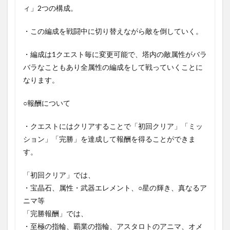
ィ」2つの構成。
・この編成を戦闘中に切り替えながら敵を倒していく。
・編成は1クエスト毎に変更可能で、塔内の敵属性がバラ
バラなこともあり全属性の編成をして戦っていくことに
なります。
○報酬について
・クエストにはクリアすることで「初回クリア」「ミッ
ション」「完勝」を達成して報酬を得ることができま
す。
「初回クリア」では、
・宝晶石、属性・武器エレメント、○星の輝き、真なるア
ニマ等
「完勝報酬」では、
・至極の指輪、覇業の指輪、アスタロトのアニマ、オメ