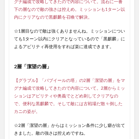
グナ編成で攻略してきたので内容について。流石に一番
下の層なので敵の強さは控えめ。ミッションも1ターン以
内にクリアなので黒麒麟を召喚で解決。
☆1層目なので敵は強くありませんね。ミッションについ
ても1ターン以内にクリアとなっているので「黒麒麟」に
よるアビリティ再使用をすれば楽に達成できます。
2層「潔望の層」
【グラブル】「バブイールの塔」の2層「潔望の層」をマ
グナ編成で攻略してきたので内容について。2層からミッ
ションはアビリティや奥義でとどめ刺してクリアなの
で、便利な黒麒麟で。そして敵には古戦場だ散々倒した
カニの姿が。
☆2層「潔望の層」からはミッション条件に少し癖が出て
きました。敵の強さは控えめですね。