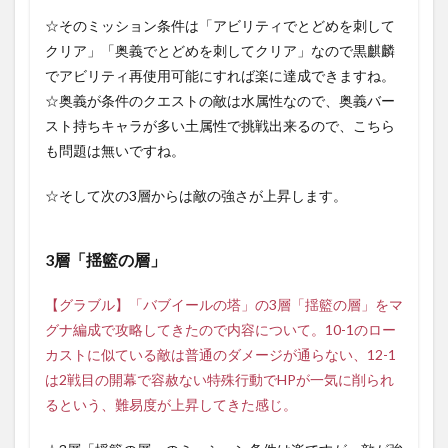
☆そのミッション条件は「アビリティでとどめを刺して
クリア」「奥義でとどめを刺してクリア」なので黒麒麟
でアビリティ再使用可能にすれば楽に達成できますね。
☆奥義が条件のクエストの敵は水属性なので、奥義バー
スト持ちキャラが多い土属性で挑戦出来るので、こちら
も問題は無いですね。
☆そして次の3層からは敵の強さが上昇します。
3層「揺籃の層」
【グラブル】「バブイールの塔」の3層「揺籃の層」をマ
グナ編成で攻略してきたので内容について。10-1のロー
カストに似ている敵は普通のダメージが通らない、12-1
は2戦目の開幕で容赦ない特殊行動でHPが一気に削られ
るという、難易度が上昇してきた感じ。