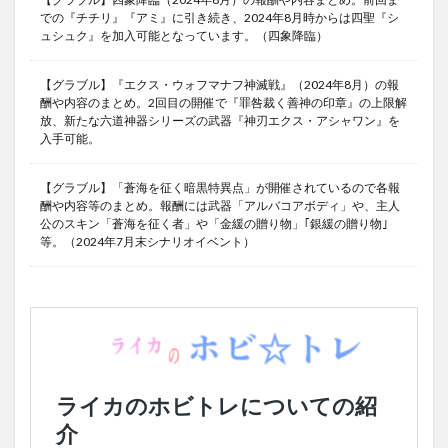
での『チチリ』『アミ』に引き続き、2024年8月時からは四聖『シ
ュシュク』を加入可能となっています。（四象降臨）
【グラブル】『エクス・ウォフマナフ神滅戦』（2024年8月）の報
酬や内容のまとめ。2回目の開催で『罪咎裁く善神の印章』の上限解
放、新たな六道神器シリーズの武器『神刃エクス・アシャワン』を
入手可能。
【グラブル】「蒼海を征く暗黒特異点」が開催されているので各報
酬や内容等のまとめ。報酬には武器「アルバコアボディ」や、主人
公のスキン「蒼海を征く者」や「金緩の贈り物」｢銀緩の贈り物｣
等。（2024年7月末シナリオイベント）