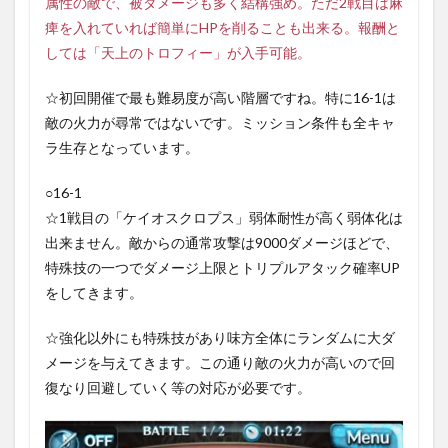
属性の敵で、被ダメージも多く結構強め。ただ2戦目は麻
痺を入れていれば簡単にHPを削ることも出来る。報酬と
しては「天上のトロフィー」が入手可能。
☆初回開催で最も難易度が高い階層ですね。特に16-1は
敵の火力が尋常ではないです。ミッション条件も全キャ
ラ生存となっています。
○16-1
☆1戦目の「ケイオスクロプス」弱体耐性が高く弱体化は
出来ません。敵からの通常攻撃は9000ダメージほどで、
特殊技の一つでダメージ上限とトリプルアタック確率UP
をしてきます。
☆強化以外にも特殊技があり味方全体にランダムに大ダ
メージを与えてきます。この通り敵の火力が高いので回
復なり回避していく等の対応が必要です。