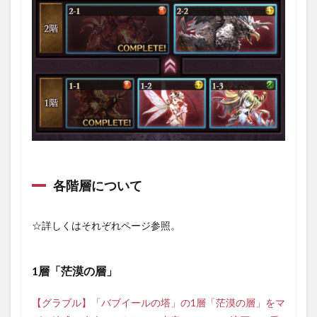
各階層について
☆詳しくはそれぞれページ参照。
1層「茫漠の層」
【グラブル】「バブイールの塔」の1層「茫漠の層」をマ