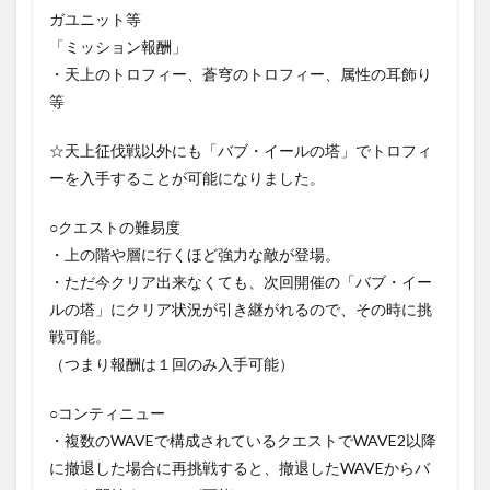
ガユニット等
「ミッション報酬」
・天上のトロフィー、蒼穹のトロフィー、属性の耳飾り
等
☆天上征伐戦以外にも「バブ・イールの塔」でトロフィ
ーを入手することが可能になりました。
○クエストの難易度
・上の階や層に行くほど強力な敵が登場。
・ただ今クリア出来なくても、次回開催の「バブ・イー
ルの塔」にクリア状況が引き継がれるので、その時に挑
戦可能。
（つまり報酬は１回のみ入手可能）
○コンティニュー
・複数のWAVEで構成されているクエストでWAVE2以降
に撤退した場合に再挑戦すると、撤退したWAVEからバ