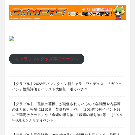
キャラソンやグッズ等のページへ
【グラブル】2026年バレンタイン新キャラ「ワムデュス」「ガウェ
イン」性能評価とイラスト大解剖！引くべき？
【グラブル】「孤狼の墓標」が開催されているので各報酬や内容等
のまとめ。報酬には武器「焚身怨甲」や、「2024年8月イベントSS
レア確定チケット」や「金緩の贈り物」｢銀緩の贈り物｣等。（2024
年8月末シナリオイベント）
【グラブル】四象降臨（2024年8月）の報酬や内容まとめ。前回ま