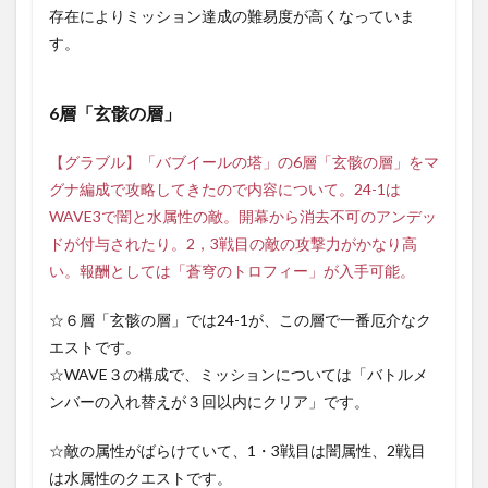
存在によりミッション達成の難易度が高くなっていま
す。
6層「玄骸の層」
【グラブル】「バブイールの塔」の6層「玄骸の層」をマ
グナ編成で攻略してきたので内容について。24-1は
WAVE3で闇と水属性の敵。開幕から消去不可のアンデッ
ドが付与されたり。2，3戦目の敵の攻撃力がかなり高
い。報酬としては「蒼穹のトロフィー」が入手可能。
☆６層「玄骸の層」では24-1が、この層で一番厄介なク
エストです。
☆WAVE３の構成で、ミッションについては「バトルメ
ンバーの入れ替えが３回以内にクリア」です。
☆敵の属性がばらけていて、1・3戦目は闇属性、2戦目
は水属性のクエストです。