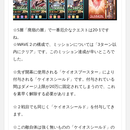
☆5層「廃嶺の層」で一番厄介なクエストは20-1です
ね。
☆WAVE２の構成で、ミッションについては「3ターン以
内にクリア」です。このミッション達成が辛いところで
した。
☆先ず開幕に使用される「ケイオスブースター」により
付与される「ケイオスシールド」です。付与されている
間はダメージ上限が20万に固定されてしまうので、これ
を素早く解除する必要があります。
☆２戦目でも同じく「ケイオスシールド」を付与してき
ます。
☆この敵自体は強く無いものの「ケイオスシールド」の