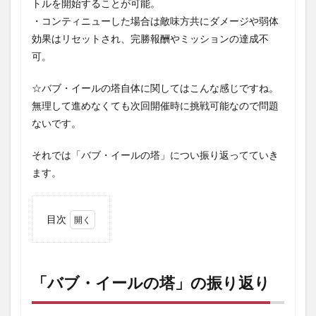
トルを開始することが可能。
・コンティニューした場合は敵味方共にダメージや弱体
効果はリセットされ、完勝報酬やミッションの達成不
可。
☆バブ・イールの塔自体に関してはこんな感じですね。
無理して進めなくても次回開催時に挑戦可能なので問題
ないです。
それでは「バブ・イールの塔」につい振り返ってていき
ます。
目次
1
「バ
ブ・
イー
「バブ・イールの塔」の振り返り
ルの
塔」
の振