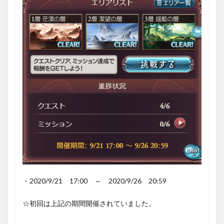
1.3.2
2層「潔
望の
層」
1.3.3
3層「揺
籃の
層」
1.3.4
4層「逢
魔の
層」
1.4
2020
年11
月開
・2020/9/21 17:00 ～ 2020/9/26 20:59
催時
1.5
☆初回は上記の期間開催されていました。
挑戦
出来