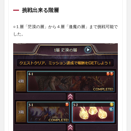
る階
層
挑戦出来る階層
1.6
各階
層に
○１層「茫漠の層」から４層「逢魔の層」まで挑戦可能で
つい
した。
て
1.6.1
5層「廃
嶺の
層」
1.6.2
6層「玄
骸の
層」
2
まと
め