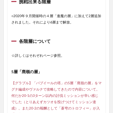
挑戦出来る階層
○2020年９月開催時の４層「逢魔の層」に加えて2層追加
されました。それにより6層まで解放。
各階層について
☆詳しくはそれぞれページ参照。
5層「廃嶺の層」
【グラブル】「バブイールの塔」の5層「廃嶺の層」をマ
グナ編成やヴァルナで攻略してきたので内容について。
何だか20-1の3ターン以内の討伐ミッションが辛い感じ
でした（とりあえずカツオを投げつけてミッション達
成）。また20-2の報酬として「蒼穹のトロフィー」が入