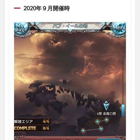
り返
2020年９月開催時
り
1.1
2020
年９
月開
催時
1.2
挑戦
出来
る階
層
1.3
各階
層に
つい
て
1.3.1
1層「茫
漠の
層」