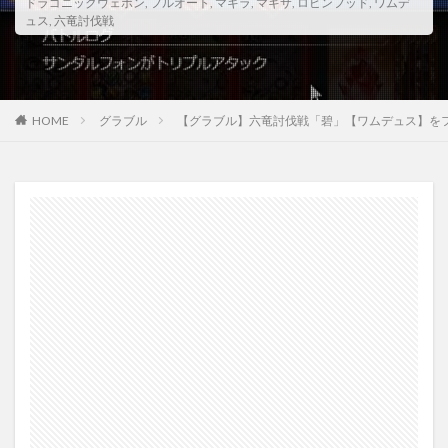
ドラゴニックウェポン
,
フルオート
,
マキラ
,
マギサ
,
ロビンフッド
,
ワムデ
ュス
,
六竜討伐戦
HOME
グラブル
【グラブル】六竜討伐戦「碧」【ワムデュス】を