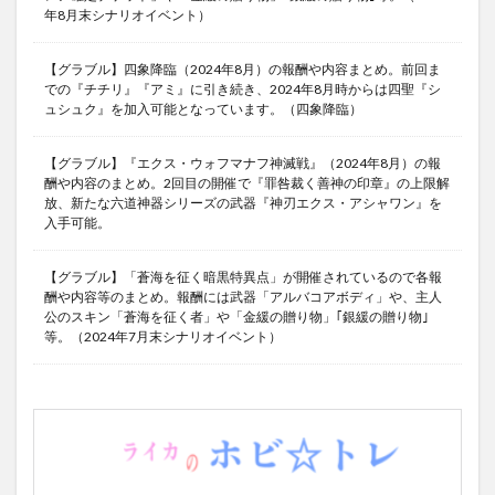
年8月末シナリオイベント）
【グラブル】四象降臨（2024年8月）の報酬や内容まとめ。前回ま
での『チチリ』『アミ』に引き続き、2024年8月時からは四聖『シ
ュシュク』を加入可能となっています。（四象降臨）
【グラブル】『エクス・ウォフマナフ神滅戦』（2024年8月）の報
酬や内容のまとめ。2回目の開催で『罪咎裁く善神の印章』の上限解
放、新たな六道神器シリーズの武器『神刃エクス・アシャワン』を
入手可能。
【グラブル】「蒼海を征く暗黒特異点」が開催されているので各報
酬や内容等のまとめ。報酬には武器「アルバコアボディ」や、主人
公のスキン「蒼海を征く者」や「金緩の贈り物」｢銀緩の贈り物｣
等。（2024年7月末シナリオイベント）