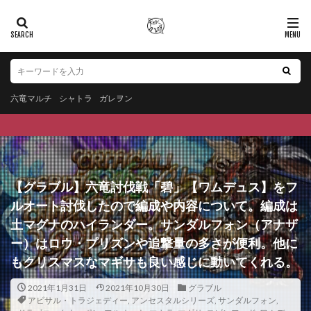
六竜マルチ
シャトラ
ガレヲン
【グラブル】六竜討伐戦「碧」【ワムデュス】をフ
ルオート討伐したので編成や内容について。編成は
土マグナのハイランダー。サンダルフォン（アナザ
ー）はロウ・プリズンや追撃量の多さが便利。他に
もクリスマスなマギサも良い感じに動いてくれる。
2021年1月31日
2021年10月30日
グラブル
アビサル・トラジェディー
,
アンセスタルシリーズ
,
サンダルフォン
,