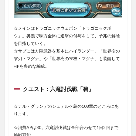
☆メインはドラゴニックウェポン「ドラゴニックボ
ウ」。奥義で味方全体に追撃の付与をして、予兆の解除
を目指していく。
☆サブには方陣武器を基本にハイランダー。「世界樹の
雫刃・マグナ」や「世界樹の雫枝・マグナ」も装備して
HPを多めな編成。
クエスト：六竜討伐戦「碧」
☆ナル・グランデのシュテルケ島の108章のところにあ
ります。
☆消費APは80。六竜討伐戦は全部合わせて1日2回まで
挑戦可能。