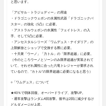
と思います。
「アビサル・トラジェディー」の用途
・ドラゴニックウェポンの水属性武器「ドラゴニックバ
スター」の強化（5凸）に必要。
・アストラルウェポンの水属性「フェイトレス」の入
手、そして5凸に必要。
・アンセスタルシリーズ「ワムデュス・ナイダリア」の
上限解放とショップで交換する際に必要。
・十天衆「ウーノ」「力トル」の「限界超越」に必要。
（今のところウーノとソーンのみ限界超越が実装されて
いて、それぞれ属性に合った六竜トレジャーが要求され
ているので、”カトル”の限界超越に必要になると思う）
○「ワムデュス」について
★40％で弱体回復、オーバードライブ、攻撃UP。
・通常攻撃はランダム4回攻撃。後半は2回に減少するけ
どもダメージが上昇。