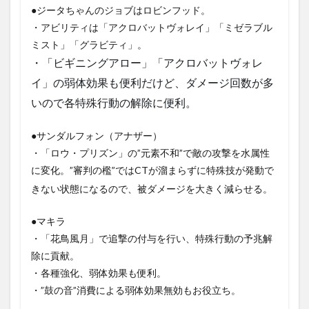
1.3.3
●ジータちゃんのジョブはロビンフッド。
戦闘
・アビリティは「アクロバットヴォレイ」「ミゼラブル
③：イ
ミスト」「グラビティ」。
ノセン
トドレ
・「ビギニングアロー」「アクロバットヴォレ
イン
イ」の弱体効果も便利だけど、ダメージ回数が多
（CT最
大で予
いので各特殊行動の解除に便利。
兆）
1.3.4
●サンダルフォン（アナザー）
戦闘④：
・「ロウ・プリズン」の”元素不和”で敵の攻撃を水属性
ヴォーテ
クスコア
に変化。”審判の檻”ではCTが溜まらずに特殊技が発動で
（HP75％
きない状態になるので、被ダメージを大きく減らせる。
で予兆）
1.3.5
●マキラ
戦闘⑤：
・「花鳥風月」で追撃の付与を行い、特殊行動の予兆解
ヒドロゾ
ア
除に貢献。
（HP55％
・各種強化、弱体効果も便利。
で予兆）
・”鼓の音”消費による弱体効果無効もお役立ち。
1.3.6