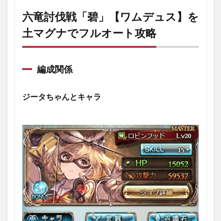
伐戦
「碧」
六竜討伐戦「碧」【ワムデュス】を
【ワム
土マグナでフルオート攻略
デュ
ス】を
土マグ
ナでフ
ルオー
編成関係
ト攻略
1.1
ジータちゃんとキャラ
編成
関係
1.1.1
ジータ
ちゃん
とキャ
ラ
1.1.2
召喚石
1.1.3
武器