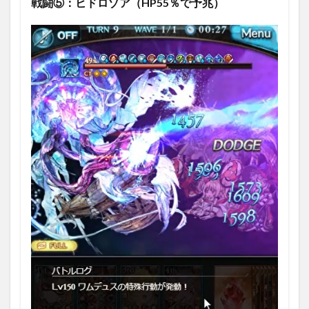
戦闘⑤：ヒドロゾア（HP55％で予兆）