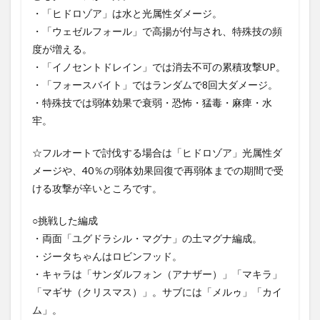
・「ヒドロゾア」は水と光属性ダメージ。
・「ウェゼルフォール」で高揚が付与され、特殊技の頻
度が増える。
・「イノセントドレイン」では消去不可の累積攻撃UP。
・「フォースバイト」ではランダムで8回大ダメージ。
・特殊技では弱体効果で衰弱・恐怖・猛毒・麻痺・水
牢。
☆フルオートで討伐する場合は「ヒドロゾア」光属性ダ
メージや、40％の弱体効果回復で再弱体までの期間で受
ける攻撃が辛いところです。
○挑戦した編成
・両面「ユグドラシル・マグナ」の土マグナ編成。
・ジータちゃんはロビンフッド。
・キャラは「サンダルフォン（アナザー）」「マキラ」
「マギサ（クリスマス）」。サブには「メルゥ」「カイ
ム」。