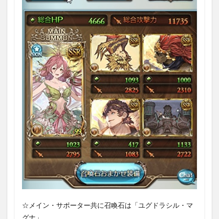
⑨：イ
ノセン
トアト
ラクタ
ー（CT
による
予兆）
1.3.10
戦闘⑩：
ヴォーテ
クスカル
ネル
（HP15%
で予兆）
1.3.11
戦闘⑪：
討伐完了
1.3.12
戦闘結果
1.4
☆メイン・サポーター共に召喚石は「ユグドラシル・マ
討伐
グナ」。
まと