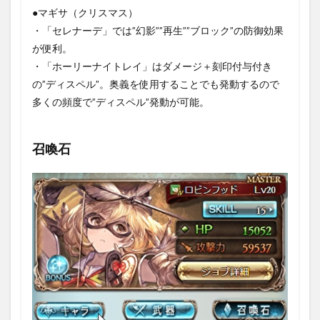
戦闘⑥：
●マギサ（クリスマス）
モード変
・「セレナーデ」では”幻影””再生””ブロック”の防御効果
化と弱体
効果リセ
が便利。
ット
・「ホーリーナイトレイ」はダメージ＋刻印付与付き
（HP40%)
の”ディスペル”。奥義を使用することでも発動するので
1.3.7
多くの頻度で”ディスペル”発動が可能。
戦闘⑦：
イノセン
トアトラ
クター
召喚石
（HP40％
で予兆）
1.3.8
戦闘
⑧：ヒ
ドロゾ
ア（CT
最大で
予兆）
1.3.9
戦闘