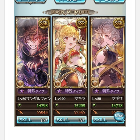
1.2
クエス
ト：六
竜討伐
戦
「碧」
1.3
Lv150
ワム
デュ
ス戦
1.3.1
戦闘
①：開
幕
1.3.2
戦闘②：
ヒドロゾ
ア
（HP90％
で予兆）