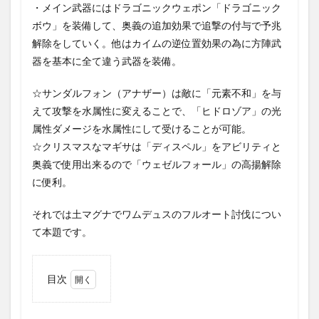
・メイン武器にはドラゴニックウェポン「ドラゴニック
ボウ」を装備して、奥義の追加効果で追撃の付与で予兆
解除をしていく。他はカイムの逆位置効果の為に方陣武
器を基本に全て違う武器を装備。
☆サンダルフォン（アナザー）は敵に「元素不和」を与
えて攻撃を水属性に変えることで、「ヒドロゾア」の光
属性ダメージを水属性にして受けることが可能。
☆クリスマスなマギサは「ディスペル」をアビリティと
奥義で使用出来るので「ウェゼルフォール」の高揚解除
に便利。
それでは土マグナでワムデュスのフルオート討伐につい
て本題です。
目次
1
六竜討