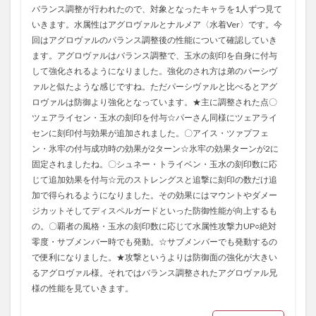
バランス調整が行われたので、対象となったキャラを1人ずつ見て
いきます。水属性はアグロヴァルとナルメア〈水着Ver〉です。今
回はアグロヴァルのバランス調整後の性能について確認していき
ます。アグロヴァルはバランス調整で、玉水の刻印を自身に付与
して強化されるようになりました。強化のされ方は弟のパーシヴ
ァルと似たような感じですね。ただパーシヴァルと比べるとアグ
ロヴァルは防御より強化となっています。★主に調整された点〇
ツェアライセン・玉水の刻印を付与☆パーさん同様にツェアライ
センに刻印付与効果が追加されました。〇アイス・ツァプフェ
ン・氷牢の付与成功時の効果が2ターン☆氷牢の効果ターンが2に
固定されましたね。〇シュネー・トライベン・玉水の刻印数に応
じて追加効果を付与☆元のストレングスと追撃に刻印の数だけ追
加で得られるようになりました。その効果にはマウントやダメー
ジカットそしてディスペルガードといった防御性能が向上するも
の。〇覇者の風格・玉水の刻印数に応じて水属性攻撃力UP○絶対
零度・サブメンバー時でも発動。☆サブメンバーでも発動するの
で便利になりました。★攻撃というよりは防御面の強化が大きい
るアグロヴァル様。それではバランス調整されたアグロヴァル兄
様の性能を見ていきます。