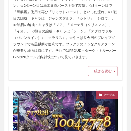
ン。☆2ターン目は単体奥義バースト等で攻撃。☆3ターン目で
「黒麒麟」使用で再び「リミットバースト」といった流れ。○１戦
目の編成・キャラは「ジャンヌダルク」「シトリ」「シロウ」。
○2戦目の編成・キャラは「ノア」「メーテラ（クリスマス）」
「イオ」。○3戦目の編成・キャラは「ソーン」「アグロヴァル
（バレンタイン）」「クラリス」。☆やっぱり今回のブレイブグ
ラウンドでも黒麒麟が便利です。ブレグラのようなクリアターン
が重要な場面は特にです。それではPROUD＋ダーク・トルーパー
Lv6の20ターン以内討伐について見ていきます。
続きを読む
グラブル