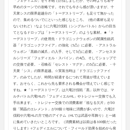
「フェディエル」をイオ砲で討伐しましたが、その時よりも若干
早めのターンでの攻略です。それでも今さら感が漂いますが、十
天衆シスの限界超越分の「トーデストリープ」も足りて無かった
ので、集めるついでにといった感じなところ。（他の素材も足り
ないけれど）↑なように六竜討伐戦（シングルバトル）からの目当
てとなるドロップは「トーデストリープ」のような素材。★「ト
ーデストリープ」の使用先・ドラゴニックウェポンの闇属性銃武
器「ドラゴニックファイア」の強化（5凸）に必要。・アストラル
ウェポン「黒銀の滅爪」の入手、そして5凸に必要。・アンセスタ
ルシリーズ「フェディエル・スパイン」の4凸、そしてショップで
の交換で必要。・召喚石「セレスト・マグナ」の5凸に必要。・十
天衆「シス」の限界超越。☆実装当時は「ドラゴニックファイ
ア」のみでしたが、時間が経過するにつれて用途が増えていま
す。おそらく、これから先も要求される機会が増えていく感じで
すね。★「トーデストリープ」は六竜討伐戦「黒」以外では、マ
ルチバトル六竜HLの「フェディエルHL」やトレジャー交換でも入
手出来ます。・トレジャー交換での消費素材「祖なる欠片」が30
個「闇晶のエレメント」が30個☆地味に消費が多いので、六竜討
伐戦や六竜HLの方で他のアイテム（HLでは武器や耳飾り）と一緒
に集めていきたいところです。（消費素材は以前は各100個だった
りします）○フェディエルについて・フィールド効果を始めから発