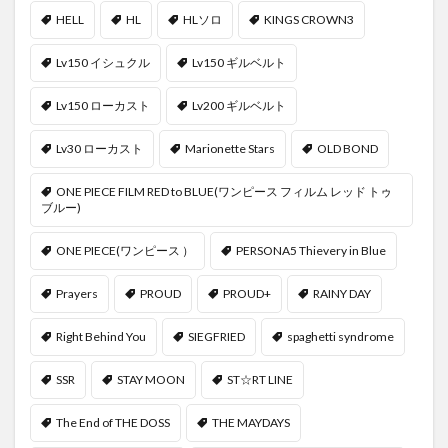
HELL
HL
HLソロ
KINGS CROWN3
Lv150 イシュクル
Lv150 ギルベルト
Lv150 ローカスト
Lv200 ギルベルト
Lv30 ローカスト
Marionette Stars
OLD BOND
ONE PIECE FILM RED to BLUE(ワンピース フィルム レッド トゥ
ブルー)
ONE PIECE(ワンピース ）
PERSONA5 Thievery in Blue
Prayers
PROUD
PROUD+
RAINY DAY
Right Behind You
SIEGFRIED
spaghetti syndrome
SSR
STAY MOON
ST☆RT LINE
The End of THE DOSS
THE MAYDAYS