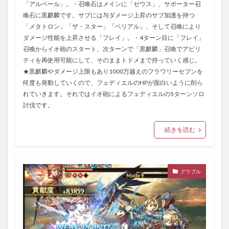
「アルベール」。・召喚石はメインに「ゼウス」、サポーター召
喚石に黒麒麟です。サブには与ダメージ上昇のサブ加護を持つ
「メタトロン」「ザ・スター」「ベリアル」、そして召喚により
ダメージ性能を上昇させる「フレイ」。・4ターン目に「フレイ」
召喚からイオ砲のスタート、次ターンで「黒麒麟」召喚でアビリ
ティを再使用可能にして、そのままトドメまで持っていく感じ。
★黒麒麟やダメージ上限もあり1000万越えのフラワリーセブンを
何度も発動していくので、フェディエルのHPが面白いように削ら
れていきます。それではイオ砲によるフェディエルの5ターンソロ
討伐です。
続きを読む
グラブル