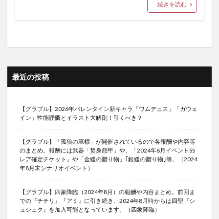
続きを読む
最近の投稿
【グラブル】2026年バレンタイン新キャラ「ワムデュス」「ガウェ
イン」性能評価とイラスト大解剖！引くべき？
【グラブル】「孤狼の墓標」が開催されているので各報酬や内容等
のまとめ。報酬には武器「焚身怨甲」や、「2024年8月イベントSS
レア確定チケット」や「金緩の贈り物」｢銀緩の贈り物｣等。（2024
年8月末シナリオイベント）
【グラブル】四象降臨（2024年8月）の報酬や内容まとめ。前回ま
での『チチリ』『アミ』に引き続き、2024年8月時からは四聖『シ
ュシュク』を加入可能となっています。（四象降臨）