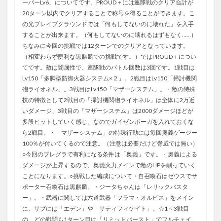
ーパーLv6」についてです。PROUD＋には連隊戦のクリア合計が
20ターン以内でクリアすることで称号を得ることができます。こ
の光ブレイブグラウンドでは「何もしてないのに壊れた」を入手
することが出来ます。（何もしてないのに壊れるはずもなく……）
ちなみに今回の挑戦では12ターンでのクリアとなっています。
（相変わらず便利な黒麒麟での挑戦です。）ではPROUD＋につい
てです。敵は闇属性で、連隊戦のバトル回数は3回です。1戦目は
Lv150「多脚型防御火器システム×２」。2戦目はLv150「掃討機関
砲ライオネル」。3戦目はLv150「マザーシステム」。・敵の特殊
技の特徴として2戦目の「掃討機関砲ライオネル」は全体に2万近
いダメージ、3戦目の「マザーシステム」は2000ダメージほどが
多段ヒットしていく感じ。なのでガイゼンボーガを入れておくな
ら2戦目。・「マザーシステム」の特殊行動には毎回奥義ゲージー
100％が付いてくるので注意。（注意は必要だけど脅威では無い）
○今回のブレグラで有利になる条件は「奥義」です。・奥義による
ダメージが上昇するので、奥義火力メインで敵のHPを削っていく
ことになります。○挑戦した編成について・自召喚石はゼウスでサ
ポーター召喚石は黒麒麟。・ジータちゃんは「レリックバスタ
ー」。・武器に関しては六道武器「フラマ・オルビス」をメイン
に、サブには「エデン」や「サティフィケイト」。☆1～3戦目
の、どの戦闘も1ターン目は「リミットバースト」でフルチェイ