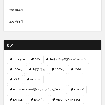
2019年4月
2019年3月
タグ
...abd you
000
10連ガチャ無料キャンペーン
1500万
1ポチ周回
2000万
2026
5周年
ALL LIVE
Blooming Blaze 咲いてロッキンガールズ
Class Ⅳ
DANGER
EXスキル
HEART OF THE SUN