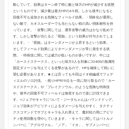
動していて、効果はターン終了時に敵と味方のHPが減少する状態
というものです。減少量は最大HPの6％程。しかも後半になると
回復不可も追加される危険なフィールド効果。・弱体化が通用し
ない敵で、カオスルーダーでも当たらない程の高い弱体耐性を持
っています。・攻撃に関しては、通常攻撃の威力はかなり低めで
す。しかし攻撃が当たると「呪蝕」という効果が付与されてしま
います。・「呪蝕」はターンダメージが上昇するという効果。・
そしてフィールド効果によりターンダメージが常に発生する状
態。・特殊技に関しては威力が低いものが多いですが、中には
「カースドステークス」といった味方3人を対象に32400の無属性
固定ダメージを与えてくる攻撃があるので、HPを確保して戦いに
望む必要があります。★とは言っても今回はイオ砲編成でフェデ
ィエルのソロ討伐。・残りHP90％位を一気に削り取るので「カー
スドステークス」や「ブレイクソウル」のような危険な特殊技
や、後半の回復不可フィールドは無視するので楽に討伐できま
す。○ジョブやキャラについて・ジータちゃんはハウンドドッグ。
ジョブ自体がアビリティによるダメージを与えやすく、タクティ
クスコマンドでサブとキャラを入れ替えて、魔封杖の用にアビリ
ティ使用回数を増やしていきます。・キャラに関してはバトルメ
ンバーに「アグロヴァル」「ノア」「イオ」、サブメンバーに