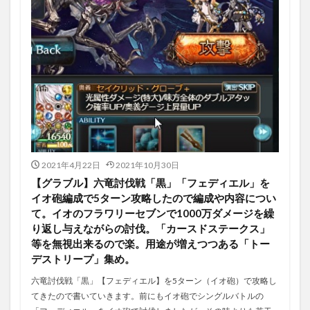
2021年4月22日
2021年10月30日
【グラブル】六竜討伐戦「黒」「フェディエル」を
イオ砲編成で5ターン攻略したので編成や内容につい
て。イオのフラワリーセブンで1000万ダメージを繰
り返し与えながらの討伐。「カースドステークス」
等を無視出来るので楽。用途が増えつつある「トー
デストリープ」集め。
六竜討伐戦「黒」【フェディエル】を5ターン（イオ砲）で攻略し
てきたので書いていきます。前にもイオ砲でシングルバトルの