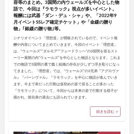
容等のまとめ。3国間の内ウェールズを中心とした物
語で、今回は『ラモラック』視点が多いイベント。
報酬には武器「ダン・デュ・シャ」や、「2022年9
月イベントSSレア確定チケット」や「金緩の贈り
物」｢銀緩の贈り物｣等。
シナリオイベント「理想道」が開催されているので、イベント報
酬や内容についてまとめていきます。今回のイベント「理想道」
は、”ウェールズ””ダルモア””フェードラッヘ”の3国間を巡るスト
ーリー展開の内”ウェールズ”を中心とした物語となります。これま
での物語で3国間の裏で蠢く組織の存在が少しずつ浮き彫りになっ
てきました。「理想道」では、”ウェールズ”の3兄弟『アグロヴァ
ル』『パーシヴァル』『ラモラック』を中心に物語が進んでいき
ます。今まで表だった行動は仮初めの姿で居ることが多かった
『ラモラック』について、今回からは本来の姿で行動する様子が
描かれ、彼自身の過去にも語られていきます。
続きを読む