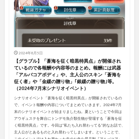
2024年8月5日
【グラブル】「蒼海を征く暗黒特異点」が開催され
ているので各報酬や内容等のまとめ。報酬には武器
「アルバコアボディ」や、主人公のスキン「蒼海を
征く者」や「金緩の贈り物」｢銀緩の贈り物｣等。
（2024年7月末シナリオイベント）
シナリオイベント「蒼海を征く暗黒特異点」が開催されているの
で、イベント報酬や内容についてまとめていきます。2024年7月
末のシナリオイベントが始まりましたね。夏ということで今回は
アウギュステを舞台にトンデモ魚介類生物が登場する「蒼海を征
く暗黒特異点」です。今回は”私たち入れ替わってる”的なお話で、
主人公がとあるものと入れ替わってしまいます。ということで、
このイベントでは入れ替わった先のお魚な星晶獣『アルバコア』