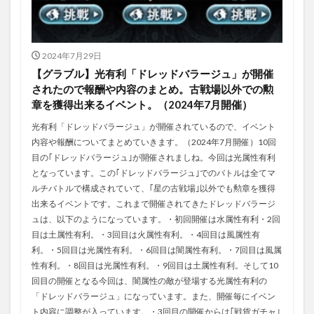
2024年7月29日
【グラブル】光有利「ドレッドバラージュ」が開催
されたので報酬や内容のまとめ。古戦場以外での勲
章を獲得出来るイベント。（2024年7月開催）
光有利「ドレッドバラージュ」が開催されているので、イベント
内容や報酬についてまとめていきます。（2024年7月開催）10回
目の｢ドレッドバラージュ｣が開催されましね。今回は光属性有利
となっています。この｢ドレッドバラージュ｣でのバトルは全てマ
ルチバトルで構成されていて、｢星の古戦場｣以外でも勲章を獲得
出来るイベントです。これまで開催されてきたドレッドバラージ
ュは、以下のようになっています。・初回開催は水属性有利・2回
目は土属性有利。・3回目は火属性有利。・4回目は風属性有
利。・5回目は光属性有利。・6回目は闇属性有利。・7回目は風属
性有利。・8回目は光属性有利。・9回目は土属性有利。そして10
回目の開催となる今回は、闇属性の敵が登場する光属性有利の
「ドレッドバラージュ」になっています。また、開催毎にイベン
ト内容に調整が入っています。・3回目の開催からは｢戦貨ガチャ｣