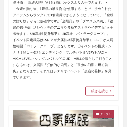
贈り物」｢銀緩の贈り物｣を戦貨ボックスより入手できます。・
「金緩の贈り物」｢銀緩の贈り物｣は使用することで、決められた
アイテムからランダムで1個獲得できるようになっていて、「金緩
の贈り物」からは低確率ですが｢金剛晶」や「ダマスカス鋼｣、｢銀
緩の贈り物｣は｢シヴァ等のアニマや各種アストラやイデア｣が入手
出来ます。SSR武器｢焚身怨甲｣、SR武器「バトラーグローブ」。・
イベント限定武器はSSレアが火属性格闘｢焚身怨甲｣、Sレアが火属
性格闘「バトラーグローブ」となります。〇イベントの構成・シ
ナリオ第１～6話とエンディング・マルチバトルVERY HARD～
HIGH LEVEL・シングルバトルPROUD・HELL☆敵として戦うこと
になるのは、火属性「狂信的な凶刃」と「孤狼の幻影に燻る執
炎」となります。それではシナリオイベント「孤狼の墓標」を見
ていきます。
続きを読む
グラブル