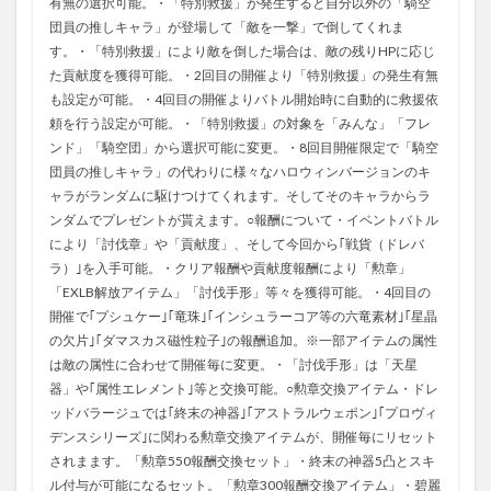
有無の選択可能。・「特別救援」が発生すると自分以外の「騎空
団員の推しキャラ」が登場して「敵を一撃」で倒してくれま
す。・「特別救援」により敵を倒した場合は、敵の残りHPに応じ
た貢献度を獲得可能。・2回目の開催より「特別救援」の発生有無
も設定が可能。・4回目の開催よりバトル開始時に自動的に救援依
頼を行う設定が可能。・「特別救援」の対象を「みんな」「フレ
ンド」「騎空団」から選択可能に変更。・8回目開催限定で「騎空
団員の推しキャラ」の代わりに様々なハロウィンバージョンのキ
ャラがランダムに駆けつけてくれます。そしてそのキャラからラ
ンダムでプレゼントが貰えます。○報酬について・イベントバトル
により「討伐章」や「貢献度」、そして今回から｢戦貨（ドレバ
ラ）｣を入手可能。・クリア報酬や貢献度報酬により「勲章」
「EXLB解放アイテム」「討伐手形」等々を獲得可能。・4回目の
開催で｢プシュケー｣｢竜珠｣｢インシュラーコア等の六竜素材｣｢星晶
の欠片｣｢ダマスカス磁性粒子｣の報酬追加。※一部アイテムの属性
は敵の属性に合わせて開催毎に変更。・「討伐手形」は「天星
器」や｢属性エレメント｣等と交換可能。○勲章交換アイテム・ドレ
ッドバラージュでは｢終末の神器｣｢アストラルウェポン｣｢プロヴィ
デンスシリーズ｣に関わる勲章交換アイテムが、開催毎にリセット
されまます。「勲章550報酬交換セット」・終末の神器5凸とスキ
ル付与が可能になるセット。「勲章300報酬交換アイテム」・碧麗