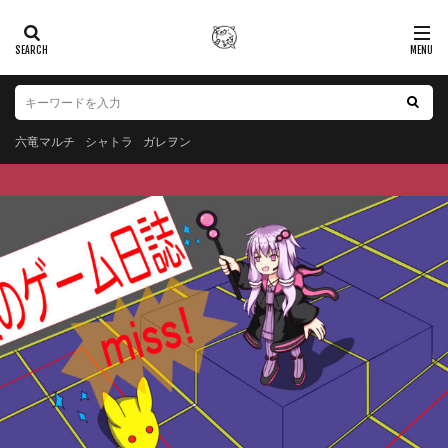
六竜マルチ
シャトラ
ガレヲン