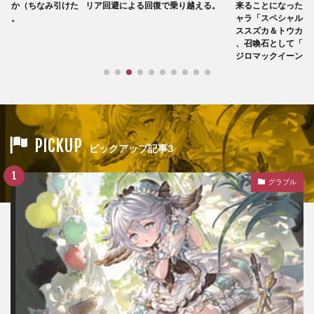
回復で乗り越える。
来ることになったウマ娘達。コラボキ
ん辺りで長期戦を戦
ャラ「スペシャルウィーク＆サイレン
にオールド・エッケ
ススズカ＆トウカイテイオー」の加入
、召喚石として「ゴールドシップ＆メ
ジロマックイーン」が入手可能。
PICKUP
ピックアップ記事3
グラブル