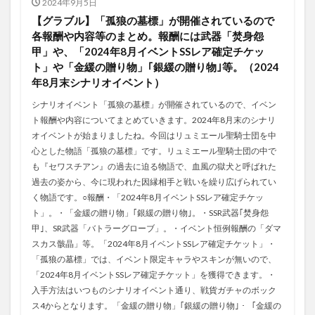
2024年9月5日
【グラブル】「孤狼の墓標」が開催されているので
各報酬や内容等のまとめ。報酬には武器「焚身怨
甲」や、「2024年8月イベントSSレア確定チケッ
ト」や「金緩の贈り物」｢銀緩の贈り物｣等。（2024
年8月末シナリオイベント）
シナリオイベント「孤狼の墓標」が開催されているので、イベン
ト報酬や内容についてまとめていきます。2024年8月末のシナリ
オイベントが始まりましたね。今回はリュミエール聖騎士団を中
心とした物語「孤狼の墓標」です。リュミエール聖騎士団の中で
も『セワスチアン』の過去に迫る物語で、血風の獄犬と呼ばれた
過去の姿から、今に現われた因縁相手と戦いを繰り広げられてい
く物語です。○報酬・「2024年8月イベントSSレア確定チケッ
ト」。・「金緩の贈り物」｢銀緩の贈り物｣。・SSR武器｢焚身怨
甲｣、SR武器「バトラーグローブ」。・イベント恒例報酬の「ダマ
スカス骸晶」等。「2024年8月イベントSSレア確定チケット」・
「孤狼の墓標」では、イベント限定キャラやスキンが無いので、
「2024年8月イベントSSレア確定チケット」を獲得できます。・
入手方法はいつものシナリオイベント通り、戦貨ガチャのボック
ス4からとなります。「金緩の贈り物」｢銀緩の贈り物｣・「金緩の