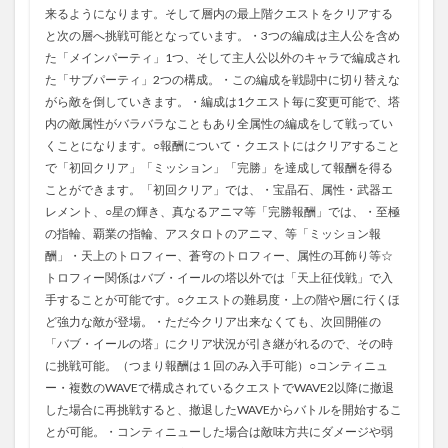
来るようになります。そして層内の最上階クエストをクリアする
と次の層へ挑戦可能となっています。・3つの編成は主人公を含め
た「メインパーティ」1つ、そして主人公以外のキャラで編成され
た「サブパーティ」2つの構成。・この編成を戦闘中に切り替えな
がら敵を倒していきます。・編成は1クエスト毎に変更可能で、塔
内の敵属性がバラバラなこともあり全属性の編成をして戦ってい
くことになります。○報酬について・クエストにはクリアすること
で「初回クリア」「ミッション」「完勝」を達成して報酬を得る
ことができます。「初回クリア」では、・宝晶石、属性・武器エ
レメント、○星の輝き、真なるアニマ等「完勝報酬」では、・至極
の指輪、覇業の指輪、アスタロトのアニマ、等「ミッション報
酬」・天上のトロフィー、蒼穹のトロフィー、属性の耳飾り等☆
トロフィー関係はバブ・イールの塔以外では「天上征伐戦」で入
手することが可能です。○クエストの難易度・上の階や層に行くほ
ど強力な敵が登場。・ただ今クリア出来なくても、次回開催の
「バブ・イールの塔」にクリア状況が引き継がれるので、その時
に挑戦可能。（つまり報酬は１回のみ入手可能）○コンティニュ
ー・複数のWAVEで構成されているクエストでWAVE2以降に撤退
した場合に再挑戦すると、撤退したWAVEからバトルを開始するこ
とが可能。・コンティニューした場合は敵味方共にダメージや弱