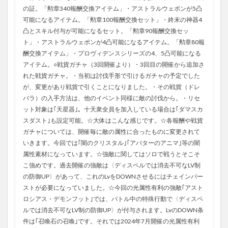
の証。「勲章340報酬交換アイテム」・アストラルウェポンが5凸
可能になるアイテム。「勲章100報酬交換セット」・終末の神器4
凸とスキル付与が可能になるセット。「勲章90報酬交換セッ
ト」・アストラルウェポンが4凸可能になるアイテム。「勲章80報
酬交換アイテム」・プロヴィデンスシリーズの4、5凸可能になる
アイテム。○戦貨ガチャ（3回開催より）・3回目の開催から追加さ
れた戦貨ガチャ。・当初は討伐手形で引けるガチャの予定でした
が、変更があり戦貨で引くことになりました。・その戦貨（ドレ
バラ）の入手方法は、他のイベント同様に敵の討伐から。・リセ
ット対象は｢天星器｣。十天衆全員を加入している場合は｢ダマスカ
スダスト｣も設定可能。☆大体はこんな感じです。☆各報酬や戦貨
ガチャについては、開催毎に敵の属性に合ったものに変更されて
いきます。今回では｢闇のクリスタル｣｢アバターのアニマ｣等の闇
属性素材になっています。☆強敵に関してはソロで戦うとそこそ
こ強めです。過去開催の強敵は〈ディスペルでは消去不可なLV制
の防御UP〉があって、これのLvをDOWNさせるにはチェインバー
ストが必要になっていました。☆今回の光属性有利の強敵｢アスト
ロシアス・デモンフット｣では、バトル中の特殊行動で〈ディスペ
ルでは消去不可なLV制の防御UP〉が付与されます。LvのDOWN条
件は｢召喚石の召喚｣です。それでは2024年7月開催の光属性有利