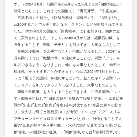
す。（2024年8月）前回開催の6月から2か月ぶりの｢四象降臨｣が
開催となります。これまでの開催で、「青竜牙矛」「朱雀光剣」
「玄武甲槌」の新たな上限解放素材「煌魂玉」や、「3種を5凸し
Lv200することで入手可能となる「スキン」などが追加されてきま
した。2023年2月の開催で「白虎咆拳」にも追加され、四象の全
てに実装されました。そして2024年4月からは「柘榴石の鉞」を
強化することで、四聖『チチリ』を加入でき、大事なものとして
「祝融の玲瓏佩」を入手することが可能となりました。2024年6
月も同じように「橄欖の弩」を強化することで、四聖『アミ』を
加入できるようになりました。他にも大事なものとして「句芒の
玲瓏佩」を入手することができます。今回の2024年8月も同じよ
うに「風信子の護剣」を強化することで、新たなキャラ四聖『シ
ュシュク』を加入できるようになりました。大事なものとして
「蓐収の玲瓏佩」を入手することができます。〇四象降臨につい
て・四象を討伐して”四象の輝き”を集めて報酬と交換。・四象に挑
戦の｢朱雀｣｢玄武｣｢白虎｣｢青竜｣等を討伐すると”水晶に輝きが貯ま
り、最大まで輝くと難易度EX＋が出現”・EX+では｢アグニス｣｢ネ
プチューン｣｢ゼピュロス｣｢ティターン｣と戦い、討伐することで大
量の“四象の輝き”を入手可能。・水晶の輝きが最大になる度に｢四
象瑞神｣への挑戦権が追加。・｢四象瑞神｣からは｢瑞神討伐章｣がド