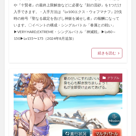
や『十賢者』の最終上限解放などに必要な『刻の流砂』を1つだけ
入手できます。・入手方法は『Lv100エクス・ウォフマナフ』討伐
時の称号『聖なる裁定を告げし神躯を滅せし者』の報酬になって
います。〇イベントの構成・シングルバトル「眷属との戦い」
▶VERY HARD,EXTREME・シングルバトル「神滅戦」▶Lv80～
150▶︎Lv155〜175（2024年8月追加）
続きを読む
グラブル