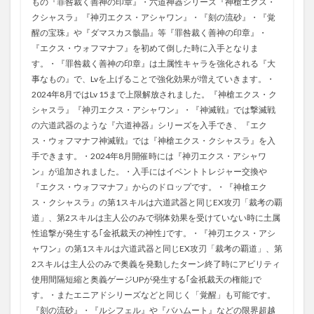
もの『罪咎裁く善神の印章』・六道神器シリーズ『神槍エクス・
クシャスラ』『神刃エクス・アシャワン』・『刻の流砂』・『覚
醒の宝珠』や『ダマスカス骸晶』等『罪咎裁く善神の印章』・
『エクス・ウォフマナフ』を初めて倒した時に入手となりま
す。・『罪咎裁く善神の印章』は土属性キャラを強化される『大
事なもの』で、Lvを上げることで強化効果が増えていきます。・
2024年8月ではLv 15まで上限解放されました。『神槍エクス・ク
シャスラ』『神刃エクス・アシャワン』・『神滅戦』では撃滅戦
の六道武器のような『六道神器』シリーズを入手でき、『エク
ス・ウォフマナフ神滅戦』では『神槍エクス・クシャスラ』を入
手できます。・2024年8月開催時には『神刃エクス・アシャワ
ン』が追加されました。・入手にはイベントトレジャー交換や
『エクス・ウォフマナフ』からのドロップです。・『神槍エク
ス・クシャスラ』の第1スキルは六道武器と同じEX攻刃「裁考の覇
道」、第2スキルは主人公のみで弱体効果を受けていない時に土属
性追撃が発生する｢金祇裁天の神性｣です。・『神刃エクス・アシ
ャワン』の第1スキルは六道武器と同じEX攻刃「裁考の覇道」、第
2スキルは主人公のみで奥義を発動したターン終了時にアビリティ
使用間隔短縮と奥義ゲージUPが発生する｢金祇裁天の権能｣で
す。・またエニアドシリーズなどと同じく「覚醒」も可能です。
『刻の流砂』・『ルシフェル』や『バハムート』などの限界超越