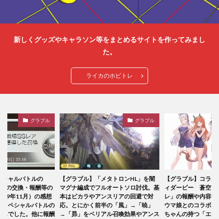
新しくグッズやキャラソン等をまとめるサイトを作ってみまし
た。
ライカのホビトレ
グラブル
グラブル
タトロンHL」を闇
【グラブル】コラボ「ウマ娘 プリテ
【グラブル】六竜マ
ルオートソロ討伐。基
ィダービー 蒼空に響くファンファー
ィヤHL」を火マグ
ンスリアの回避で対
レ」の報酬や内容等にまとめ。今回は
したので内容につい
半の「風」→「暁」
ウマ娘とのコラボイベントで、ゴルシ
による絶命や「風速
アル召喚効果やアンス
ちゃんの持つ「エデソ」によりお空へ
な敵。アンスリアや