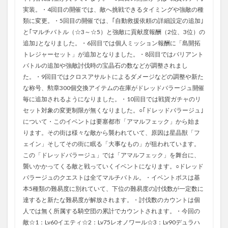
実装。・4回目の開催では、敵へ挑戦できるタイミングや強敵の種
類に変更。・5回目の開催では、｢自動救援依頼の詳細設定の追加｣
と｢マルチバトル（☆3～☆5）と強敵に貢献度報酬（2位、3位）の
追加｣となりました。・6回目では個人ミッション報酬に「島開拓
トレジャーセット」が追加となりました。・8回目ではバリアント
バトルの追加や強敵討伐時の宝晶石の数などが調整されまし
た。・9回目ではクロスアサルトによるダメージなどの調整や新た
な称号、勲章300個交換アイテムの在庫がドレッドバラージュ開催
毎に追加されるようになりました。・10回目では戦貨ガチャのリ
セット対象の変更制限が無くなりました。○｢ドレッドバラージュ｣
について・このイベントは要塞都市「アマルフェック」から始ま
ります。その街は様々な敵から襲われていて、原因は星晶獣「フ
ェイン」そしてその街に眠る「大事なもの」が狙われています。
この「ドレッドバラージュ」では「アマルフェック」を舞台に、
襲いかかってくる敵と戦っていくイベントになります。○ドレッド
バラージュのクエストは全てマルチバトル。・イベントボスは基
本5種類の難易度に別れていて、下位の難易度の討伐数が一定数に
達すると新たな難易度が解放されます。・討伐数のカウントは個
人では無く所属する騎空団の累計でカウントされます。・今回の
敵☆1：Lv60イエティ☆2：Lv75レオノワール☆3：Lv90デュラハ