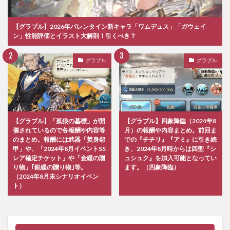
【グラブル】2026年バレンタイン新キャラ「ワムデュス」「ガウェイ
ン」性能評価とイラスト大解剖！引くべき？
グラブル
グラブル
【グラブル】「孤狼の墓標」が開
【グラブル】四象降臨（2024年8
催されているので各報酬や内容等
月）の報酬や内容まとめ。前回ま
のまとめ。報酬には武器「焚身怨
での『チチリ』『アミ』に引き続
甲」や、「2024年8月イベントSS
き、2024年8月時からは四聖『シ
レア確定チケット」や「金緩の贈
ュシュク』を加入可能となってい
り物」｢銀緩の贈り物｣等。
ます。（四象降臨）
（2024年8月末シナリオイベン
ト）