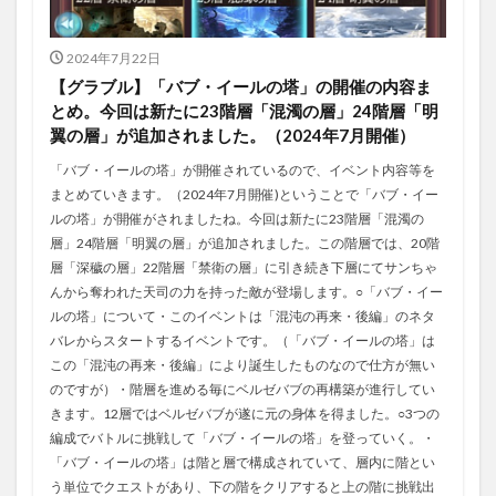
2024年7月22日
【グラブル】「バブ・イールの塔」の開催の内容ま
とめ。今回は新たに23階層「混濁の層」24階層「明
翼の層」が追加されました。（2024年7月開催）
「バブ・イールの塔」が開催されているので、イベント内容等を
まとめていきます。（2024年7月開催)ということで「バブ・イー
ルの塔」が開催がされましたね。今回は新たに23階層「混濁の
層」24階層「明翼の層」が追加されました。この階層では、20階
層「深穢の層」22階層「禁衛の層」に引き続き下層にてサンちゃ
んから奪われた天司の力を持った敵が登場します。○「バブ・イー
ルの塔」について・このイベントは「混沌の再来・後編」のネタ
バレからスタートするイベントです。（「バブ・イールの塔」は
この「混沌の再来・後編」により誕生したものなので仕方が無い
のですが）・階層を進める毎にベルゼバブの再構築が進行してい
きます。12層ではベルゼバブが遂に元の身体を得ました。○3つの
編成でバトルに挑戦して「バブ・イールの塔」を登っていく。・
「バブ・イールの塔」は階と層で構成されていて、層内に階とい
う単位でクエストがあり、下の階をクリアすると上の階に挑戦出