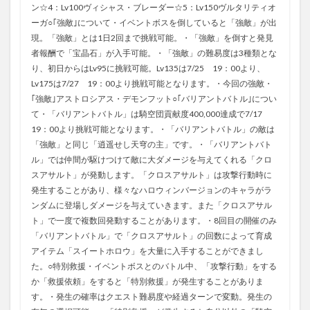
ン☆4：Lv100ヴィシャス・ブレーダー☆5：Lv150ヴルタリティオ
ーガ○｢強敵｣について・イベントボスを倒していると「強敵」が出
現。「強敵」とは1日2回まで挑戦可能。・「強敵」を倒すと発見
者報酬で「宝晶石」が入手可能。・「強敵」の難易度は3種類とな
り、初日からはLv95に挑戦可能。Lv135は7/25 19：00より、
Lv175は7/27 19：00より挑戦可能となります。・今回の強敵・
｢強敵｣アストロシアス・デモンフット○｢バリアントバトル｣につい
て・「バリアントバトル」は騎空団貢献度400,000達成で7/17
19：00より挑戦可能となります。・「バリアントバトル」の敵は
「強敵」と同じ「逍遥せし天穹の主」です。・「バリアントバト
ル」では仲間が駆けつけて敵に大ダメージを与えてくれる「クロ
スアサルト」が発動します。「クロスアサルト」は攻撃行動時に
発生することがあり、様々なハロウィンバージョンのキャラがラ
ンダムに登場しダメージを与えていきます。また「クロスアサル
ト」で一度で複数回発動することがあります。・8回目の開催のみ
「バリアントバトル」で「クロスアサルト」の回数によって育成
アイテム「スイートホロウ」を大量に入手することができまし
た。○特別救援・イベントボスとのバトル中、「攻撃行動」をする
か「救援依頼」をすると「特別救援」が発生することがありま
す。・発生の確率はクエスト難易度や経過ターンで変動。発生の