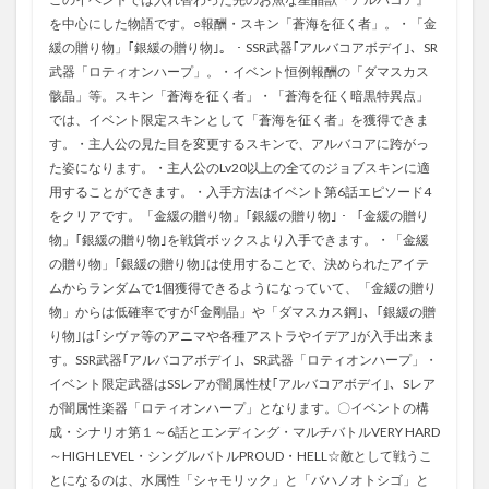
を中心にした物語です。○報酬・スキン「蒼海を征く者」。・「金
緩の贈り物」｢銀緩の贈り物｣。・SSR武器｢アルバコアボデイ｣、SR
武器「ロティオンハープ」。・イベント恒例報酬の「ダマスカス
骸晶」等。スキン「蒼海を征く者」・「蒼海を征く暗黒特異点」
では、イベント限定スキンとして「蒼海を征く者」を獲得できま
す。・主人公の見た目を変更するスキンで、アルバコアに跨がっ
た姿になります。・主人公のLv20以上の全てのジョブスキンに適
用することができます。・入手方法はイベント第6話エピソード4
をクリアです。「金緩の贈り物」｢銀緩の贈り物｣・「金緩の贈り
物」｢銀緩の贈り物｣を戦貨ボックスより入手できます。・「金緩
の贈り物」｢銀緩の贈り物｣は使用することで、決められたアイテ
ムからランダムで1個獲得できるようになっていて、「金緩の贈り
物」からは低確率ですが｢金剛晶」や「ダマスカス鋼｣、｢銀緩の贈
り物｣は｢シヴァ等のアニマや各種アストラやイデア｣が入手出来ま
す。SSR武器｢アルバコアボデイ｣、SR武器「ロティオンハープ」・
イベント限定武器はSSレアが闇属性杖｢アルバコアボデイ｣、Sレア
が闇属性楽器「ロティオンハープ」となります。〇イベントの構
成・シナリオ第１～6話とエンディング・マルチバトルVERY HARD
～HIGH LEVEL・シングルバトルPROUD・HELL☆敵として戦うこ
とになるのは、水属性「シャモリック」と「バハノオトシゴ」と