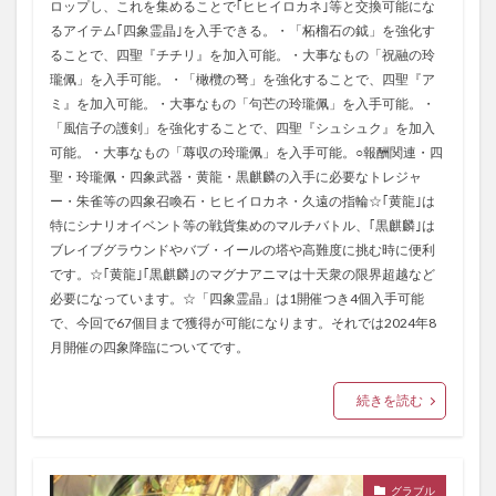
ロップし、これを集めることで｢ヒヒイロカネ｣等と交換可能にな
るアイテム｢四象霊晶｣を入手できる。・「柘榴石の鉞」を強化す
ることで、四聖『チチリ』を加入可能。・大事なもの「祝融の玲
瓏佩」を入手可能。・「橄欖の弩」を強化することで、四聖『ア
ミ』を加入可能。・大事なもの「句芒の玲瓏佩」を入手可能。・
「風信子の護剣」を強化することで、四聖『シュシュク』を加入
可能。・大事なもの「蓐収の玲瓏佩」を入手可能。○報酬関連・四
聖・玲瓏佩・四象武器・黄龍・黒麒麟の入手に必要なトレジャ
ー・朱雀等の四象召喚石・ヒヒイロカネ・久遠の指輪☆｢黄龍｣は
特にシナリオイベント等の戦貨集めのマルチバトル、｢黒麒麟｣は
ブレイブグラウンドやバブ・イールの塔や高難度に挑む時に便利
です。☆｢黄龍｣｢黒麒麟｣のマグナアニマは十天衆の限界超越など
必要になっています。☆「四象霊晶」は1開催つき4個入手可能
で、今回で67個目まで獲得が可能になります。それでは2024年8
月開催の四象降臨についてです。
続きを読む
グラブル