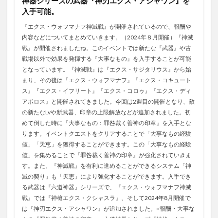
神器シリーズの武器『神刃エクス・アシャワン』を
入手可能。
『エクス・ウォフマナフ神滅戦』が開催されているので、報酬や
内容などについてまとめていきます。（2024年８月開催）『神滅
戦』が開催されましたね。このイベントでは新たな『武器』や古
戦場以外で効果を発揮する『大事なもの』を入手することが可能
となっています。『神滅戦』は『エクス・サジタリウス』から始
まり、その後は『エクス・ウォフマナフ』『エクス・コキュート
ス』『エクス・イフリート』『エクス・コロゥ』『エクス・ディ
アボロス』と開催されてきました。今回は2週目の開催となり、敵
の新たなLvや新武器、印章の上限解放などが追加されました。初
めて倒した時に『大事なもの：罪咎裁く善神の印章』を入手とな
ります。イベントクエストをクリアすることで「大事なもの経験
値」「天恵」を獲得することができます。この「大事なもの経験
値」を集めることで『罪咎裁く善神の印章』が強化されていきま
す。また、『神滅戦』を有利に進めることができるシステム「神
滅の契り」も「天恵」により強化することができます。入手でき
る武器は『六道神器』シリーズで、『エクス・ウォフマナフ神滅
戦』では『神槍エクス・クシャスラ』、そして2024年8月開催で
は『神刃エクス・アシャワン』が追加されました。○報酬・大事な