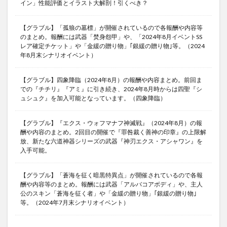
イン」性能評価とイラスト大解剖！引くべき？
【グラブル】「孤狼の墓標」が開催されているので各報酬や内容等
のまとめ。報酬には武器「焚身怨甲」や、「2024年8月イベントSS
レア確定チケット」や「金緩の贈り物」｢銀緩の贈り物｣等。（2024
年8月末シナリオイベント）
【グラブル】四象降臨（2024年8月）の報酬や内容まとめ。前回ま
での『チチリ』『アミ』に引き続き、2024年8月時からは四聖『シ
ュシュク』を加入可能となっています。（四象降臨）
【グラブル】『エクス・ウォフマナフ神滅戦』（2024年8月）の報
酬や内容のまとめ。2回目の開催で『罪咎裁く善神の印章』の上限解
放、新たな六道神器シリーズの武器『神刃エクス・アシャワン』を
入手可能。
【グラブル】「蒼海を征く暗黒特異点」が開催されているので各報
酬や内容等のまとめ。報酬には武器「アルバコアボディ」や、主人
公のスキン「蒼海を征く者」や「金緩の贈り物」｢銀緩の贈り物｣
等。（2024年7月末シナリオイベント）