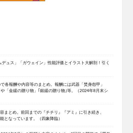
ワムデュス」「ガウェイン」性能評価とイラスト大解剖！引く
ので各報酬や内容等のまとめ。報酬には武器「焚身怨甲」
」や「金緩の贈り物」｢銀緩の贈り物｣等。（2024年8月末シ
や内容まとめ。前回までの『チチリ』『アミ』に引き続き、
可能となっています。（四象降臨）