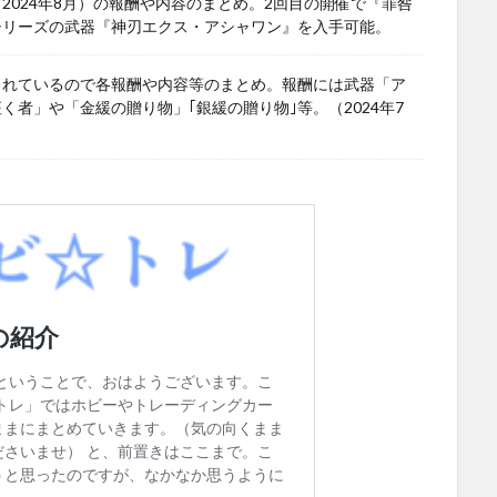
024年8月）の報酬や内容のまとめ。2回目の開催で『罪咎
シリーズの武器『神刃エクス・アシャワン』を入手可能。
されているので各報酬や内容等のまとめ。報酬には武器「ア
者」や「金緩の贈り物」｢銀緩の贈り物｣等。（2024年7