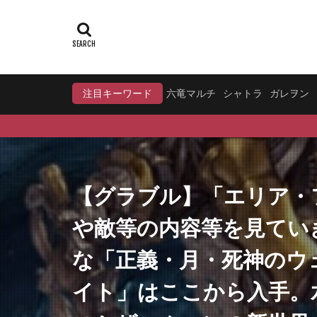
注目キーワード
六竜マルチ
シャトラ
ガレヲン
【グラブル】「エリア・
や敵等の内容等を見てい
な「正義・月・死神のウ
イト」はここから入手。