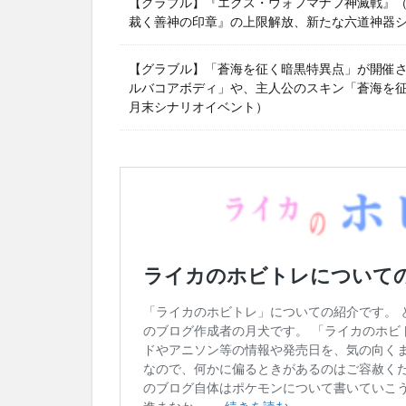
【グラブル】『エクス・ウォフマナフ神滅戦』（2
裁く善神の印章』の上限解放、新たな六道神器
【グラブル】「蒼海を征く暗黒特異点」が開催
ルバコアボディ」や、主人公のスキン「蒼海を征く
月末シナリオイベント）