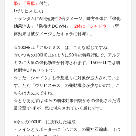
撃」「高揚」
付与。
｢ヴリヒスモス｣
・ランダムに6回光属性
2
倍ダメージ。味方全体に
「強化
効果消去」
「防御力DOWN」、
2体に「シャドウ」
（弱
体効果は被ダメージしたキャラに付与）。
☆100HELL「アルテミス」は、こんな感じですね。
☆いつもの100HELLのように50％の特殊行動で、アルテ
ミスに大量の強化効果が付与されます。150HELLでは弱
体耐性UPもセットで。
☆また「シャドウ」も予想通りに対象が拡大されていま
す。ただ「ヴリヒスモス」の発動機会が少ないので、こ
ちらは大丈夫ですね。
☆とりあえずは50％の弱体効果回復からの強化された通
常攻撃でHPが一気に減らされていく感じです。
○今回の100HELLに挑戦した編成
・メインとサポーターに「ハデス」の闇神石編成。（バ