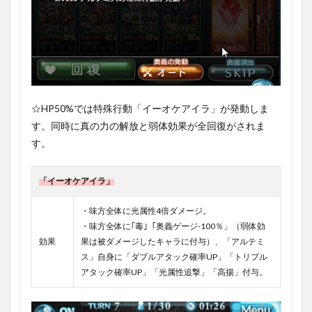
☆HP50%では特殊行動「イーオケアイラ」が発動しま
す。同時に真の力の解放と弱体効果が全回復がされま
す。
「イーオケアイラ」
・味方全体に光属性4倍ダメージ。
・味方全体に｢毒｣「奥義ゲージ-100％」（弱体効
効果
果は被ダメージしたキャラに付与）、「アルテミ
ス」自身に「ダブルアタック確率UP」「トリプル
アタック確率UP」「光属性追撃」「高揚」付与。