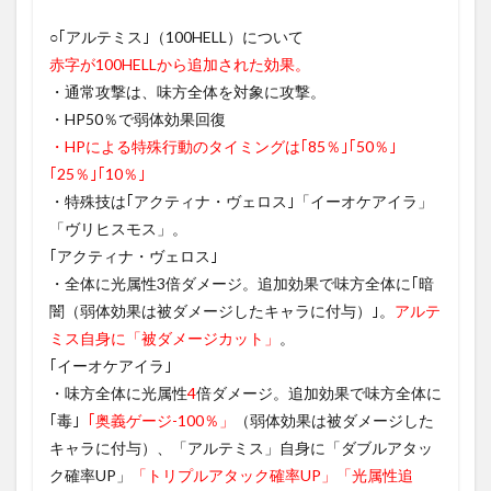
○｢アルテミス｣（100HELL）について
赤字が100HELLから追加された効果。
・通常攻撃は、味方全体を対象に攻撃。
・HP50％で弱体効果回復
・HPによる特殊行動のタイミングは｢85％｣｢50％｣
｢25％｣｢10％｣
・特殊技は｢アクティナ・ヴェロス｣「イーオケアイラ」
「ヴリヒスモス」。
｢アクティナ・ヴェロス｣
・全体に光属性3倍ダメージ。追加効果で味方全体に｢暗
闇（弱体効果は被ダメージしたキャラに付与）｣。
アルテ
ミス自身に「被ダメージカット」
。
｢イーオケアイラ｣
・味方全体に光属性
4
倍ダメージ。追加効果で味方全体に
｢毒｣
「奥義ゲージ-100％」
（弱体効果は被ダメージした
キャラに付与）、「アルテミス」自身に「ダブルアタッ
ク確率UP」
「トリプルアタック確率UP」「光属性追