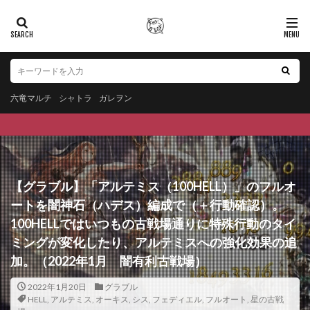
六竜マルチ
シャトラ
ガレヲン
【グラブル】「アルテミス（100HELL）」のフルオ
ートを闇神石（ハデス）編成で（＋行動確認）。
100HELLではいつもの古戦場通りに特殊行動のタイ
ミングが変化したり、アルテミスへの強化効果の追
加。（2022年1月 闇有利古戦場）
2022年1月20日
グラブル
HELL
,
アルテミス
,
オーキス
,
シス
,
フェディエル
,
フルオート
,
星の古戦