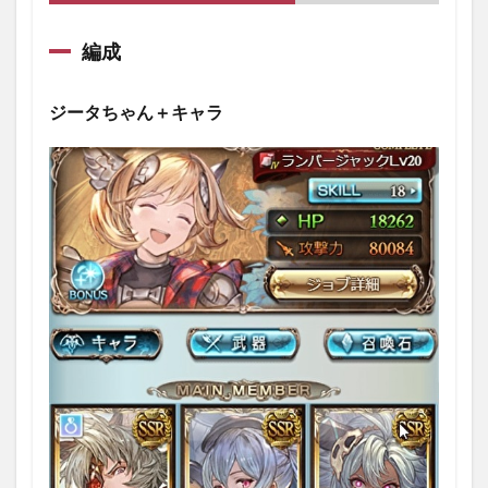
編成
編成
1.1.1
ジータ
ちゃん
ジータちゃん＋キャラ
＋キャ
ラ
1.1.2
武器
1.1.3
召喚石
1.2
「アルテ
ミス」
100HELL
のフルオ
ート討伐
1.2.1
戦闘
①：戦
闘開始