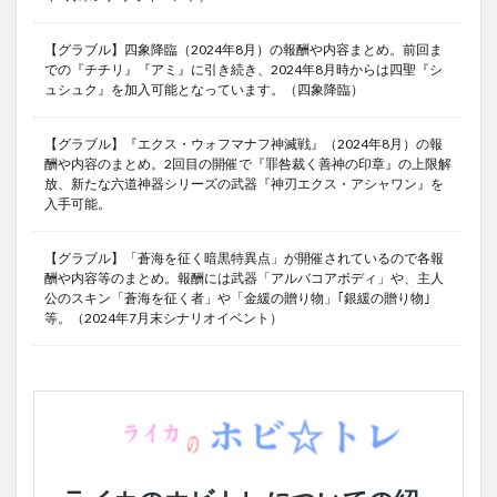
【グラブル】四象降臨（2024年8月）の報酬や内容まとめ。前回ま
での『チチリ』『アミ』に引き続き、2024年8月時からは四聖『シ
ュシュク』を加入可能となっています。（四象降臨）
【グラブル】『エクス・ウォフマナフ神滅戦』（2024年8月）の報
酬や内容のまとめ。2回目の開催で『罪咎裁く善神の印章』の上限解
放、新たな六道神器シリーズの武器『神刃エクス・アシャワン』を
入手可能。
【グラブル】「蒼海を征く暗黒特異点」が開催されているので各報
酬や内容等のまとめ。報酬には武器「アルバコアボディ」や、主人
公のスキン「蒼海を征く者」や「金緩の贈り物」｢銀緩の贈り物｣
等。（2024年7月末シナリオイベント）