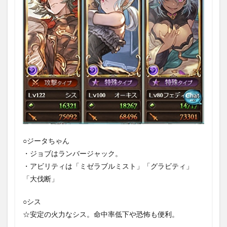
1.2.2
戦闘②：
アクティ
ナ・ヴェ
ロス
（HP85％
で発動）
1.2.3
戦闘③：
イーオケ
アイラ/真
の力の解
放/弱体効
○ジータちゃん
果回復
（HP50%
・ジョブはランバージャック。
で発動）
・アビリティは「ミゼラブルミスト」「グラビティ」
1.2.4
「大伐断」
戦闘④：
アクティ
○シス
ナ・ヴェ
ロス/真の
☆安定の火力なシス。命中率低下や恐怖も便利。
力の解放