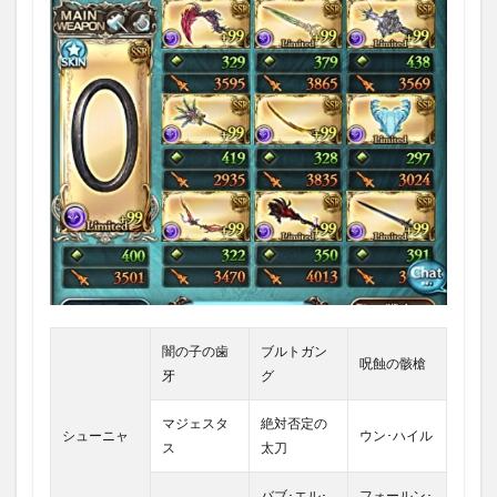
闇の子の歯
ブルトガン
呪蝕の骸槍
牙
グ
マジェスタ
絶対否定の
シューニャ
ウン･ハイル
ス
太刀
バブ･エル･
フォールン･