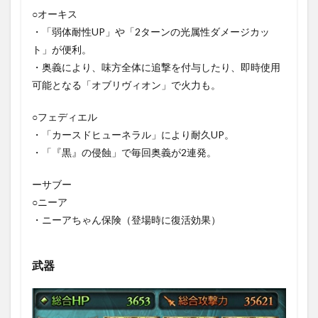
（HP25％
○オーキス
で発動）
・「弱体耐性UP」や「2ターンの光属性ダメージカッ
1.2.5
ト」が便利。
戦闘⑤：
・奥義により、味方全体に追撃を付与したり、即時使用
ヴリヒス
モス
可能となる「オブリヴィオン」で火力も。
（HP10%
で発動）
○フェディエル
1.2.6
・「カースドヒューネラル」により耐久UP。
戦闘
・「『黒』の侵蝕」で毎回奥義が2連発。
⑥：討
伐完了
ーサブー
2
○ニーア
まと
め
・ニーアちゃん保険（登場時に復活効果）
武器