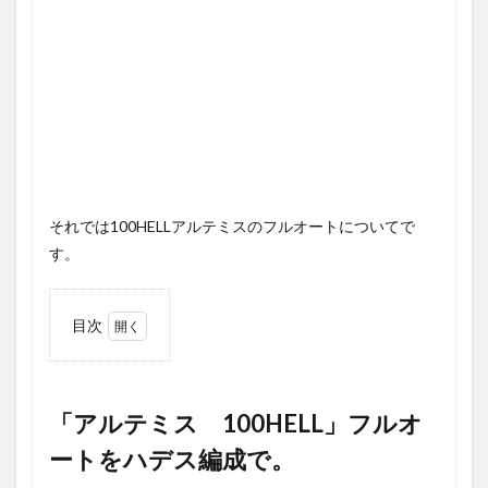
それでは100HELLアルテミスのフルオートについてで
す。
目次
1
「ア
ルテミス
100HELL」
フルオート
「アルテミス 100HELL」フルオ
をハデス編
ートをハデス編成で。
成で。
1.1