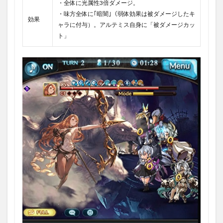
・全体に光属性3倍ダメージ。
・味方全体に｢暗闇｣（弱体効果は被ダメージしたキ
効果
ャラに付与）。アルテミス自身に「被ダメージカッ
ト」