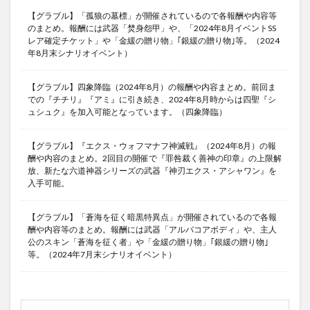
【グラブル】「孤狼の墓標」が開催されているので各報酬や内容等
のまとめ。報酬には武器「焚身怨甲」や、「2024年8月イベントSS
レア確定チケット」や「金緩の贈り物」｢銀緩の贈り物｣等。（2024
年8月末シナリオイベント）
【グラブル】四象降臨（2024年8月）の報酬や内容まとめ。前回ま
での『チチリ』『アミ』に引き続き、2024年8月時からは四聖『シ
ュシュク』を加入可能となっています。（四象降臨）
【グラブル】『エクス・ウォフマナフ神滅戦』（2024年8月）の報
酬や内容のまとめ。2回目の開催で『罪咎裁く善神の印章』の上限解
放、新たな六道神器シリーズの武器『神刃エクス・アシャワン』を
入手可能。
【グラブル】「蒼海を征く暗黒特異点」が開催されているので各報
酬や内容等のまとめ。報酬には武器「アルバコアボディ」や、主人
公のスキン「蒼海を征く者」や「金緩の贈り物」｢銀緩の贈り物｣
等。（2024年7月末シナリオイベント）