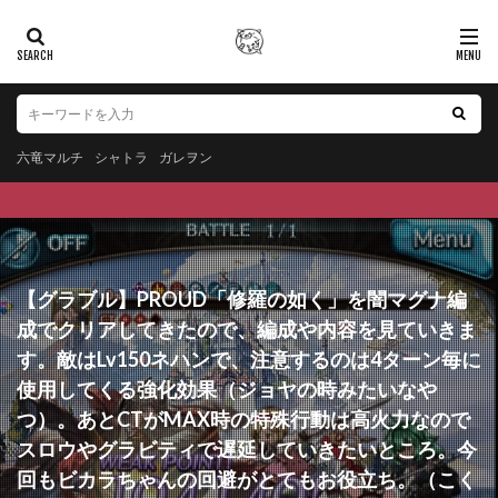
六竜マルチ
シャトラ
ガレヲン
【グラブル】PROUD「修羅の如く」を闇マグナ編
成でクリアしてきたので、編成や内容を見ていきま
す。敵はLv150ネハンで、注意するのは4ターン毎に
使用してくる強化効果（ジョヤの時みたいなや
つ）。あとCTがMAX時の特殊行動は高火力なので
スロウやグラビティで遅延していきたいところ。今
回もビカラちゃんの回避がとてもお役立ち。（こく