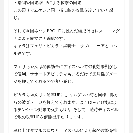
・暗闇や回避率UPによる攻撃の回避
この辺りでムゲンと同じ様に敵の攻撃を凌いでいく感
じ。
そして今回ネハンPROUDに挑んだ編成はセレスト・マグ
ナによる闇マグナ編成です。
キャラはフェリ・ビカラ・黒騎士、サブにニーアとコル
ル達です。
フェリちゃんは弱体効果にディスペルで強化効果剥がし
で便利。サポートアビリティもいるだけで光属性ダメー
ジを抑えてくれるので良い感じ。
ビカラちゃんは回避率UPによりムゲンの時と同様に敵か
らの被ダメージを抑えてくれます。またゆ～とぴあによ
るテンション効果で火力もUP。そして回避時ディスペル
で敵の攻撃UPを解除出来たりします。
黒騎士はダブルスロウとディスペルにより敵の攻撃を抑