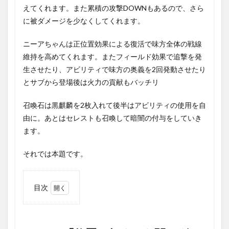
えてくれます。また累積の攻撃DOWNもあるので、さら
に被ダメージを少なくしてくれます。
ニーアちゃんは正位置効果による復活で味方全体の戦線
維持を高めてくれます。またフィールド効果で追撃を発
生させたり、アビリティで味方の奥義を2回発動させたり
とサブから登場後は火力の貢献もバッチリ
召喚石は黒麒麟を2枚入れて後半はアビリティの使用を自
由に。あとはセレストも召喚して暗闇の付与をしていき
ます。
それでは本題です。
目次
1
PROUD「修
羅の如く」
を闇マグナ