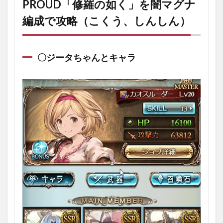
PROUD「修羅の如く」を闇マグナ
編成で攻略
編成で攻略（こくう、しんしん）
（こくう、
しんしん）
1.1
〇ジ
〇ジータちゃんとキャラ
ータ
ちゃ
んと
キャ
ラ
1.2
〇召
喚石
1.3
〇武
器
1.4
○クエ
スト
攻略
「修