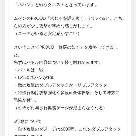
「ネハン」と戦うクエストとなっています。
ムゲンのPROUD「求むるを訴え喚く」と比べると、こち
らの方が少し攻撃が辛めな感じがします。
（ニーアがいると安定感がすごい）
ということでPROUD「修羅の如く」を攻略してきまし
た。
先ずはバトル内容について軽く触れてみます。
・バトルは１戦
・Lv150 ネハンが1体
・敵の攻撃はダブルアタックかトリプルアタック
・特殊行動は攻撃強化や多段or全体攻撃。そして味方に
恐怖が付与。
（恐怖が付与され奥義ゲージが溜まらなくなる）
○行動について
・単体攻撃のダメージは6000程、これをダブルアタック