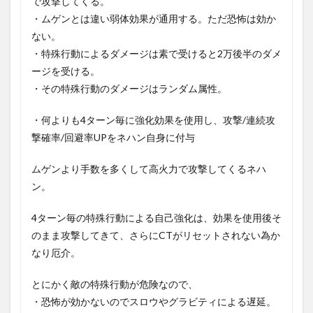
で攻撃してくる。
・ムゲンとは違い弱体効果が通用する。ただ恐怖は効か
ない。
・特殊行動によるダメージは素で受けると2万後半のダメ
ージを受ける。
・その特殊行動のダメージはランダム属性。
・何よりも4ターン毎に強化効果を使用し、攻撃/連続攻
撃確率/回避率UPをネハン自身に付与
ムゲンより手数を多くして高火力で攻撃してくるネハ
ン。
4ターン毎の特殊行動による自己強化は、効果を使用後そ
のまま攻撃してきて、さらにCTがリセットされない為か
なり厄介。
とにかく敵の特殊行動が危険なので、
・恐怖が効かないのでスロウやグラビティによる遅延。