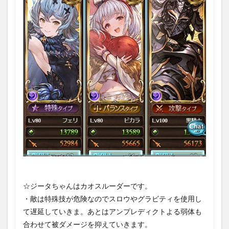
羅の
如
く」
1.5
Lv150
ネハ
ン戦
1.5.1
ネハン
①
1.5.2
ネハン
②
1.5.3
ネハン
③
☆ジータちゃんはカオスルーダーです。
1.5.4
・敵は特殊技が危険なのでスロウやグラビティを使用し
ネハン
て遅延していきま。あとはアンプレディクトよる弱体も
④
合わせて被ダメージを抑えていきます。
1.5.5