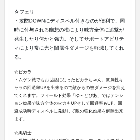
ネハン
☆フェリ
⑤
・攻防DOWNにディスペル付きなのが便利で、同
1.5.6
ネハン
時に付与される幽想の檻により味方全体に追撃が
⑥
発生したり何かと強力。そしてサポートアビリテ
1.5.7
ィにより常に光と闇属性ダメージを軽減してくれ
ネハン
⑦
る。
1.5.8
☆ビカラ
ネハン
⑧
・ムゲン戦でもお世話になったビカラちゃん。闇属性キ
1.5.9
ャラの回避率UPを出来るので敵からの被ダメージを抑え
修羅の
てくれます。フィールド効果「ゆ～とぴあ」ではテンシ
如く
ョン効果で味方全体の火力もUPそして回避率もUP。回
リザル
ト
避成功時ディスペルに発動して敵の強化効果を解除出来
ます。
2
〇討
伐ま
☆黒騎士
とめ