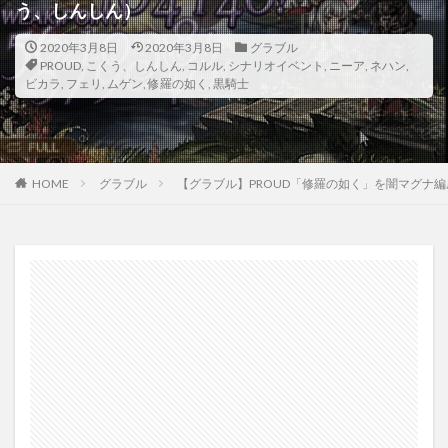
う、しんしん）
2020年3月8日
2020年3月8日
グラブル
PROUD
,
こくう、しんしん
,
コルル
,
シナリオイベント
,
ニーア
,
ネハン
,
ビカラ
,
フェリ
,
ムゲン
,
修羅の如く
,
黒騎士
HOME
グラブル
【グラブル】PROUD「修羅の如く」を闇マグナ