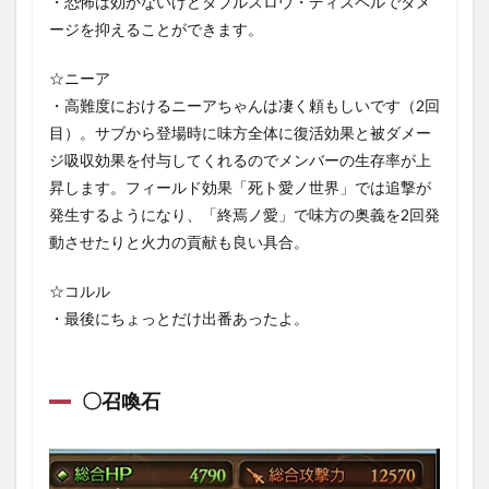
・恐怖は効かないけどダブルスロウ・ディスペルでダメ
ージを抑えることができます。
☆ニーア
・高難度におけるニーアちゃんは凄く頼もしいです（2回
目）。サブから登場時に味方全体に復活効果と被ダメー
ジ吸収効果を付与してくれるのでメンバーの生存率が上
昇します。フィールド効果「死ト愛ノ世界」では追撃が
発生するようになり、「終焉ノ愛」で味方の奥義を2回発
動させたりと火力の貢献も良い具合。
☆コルル
・最後にちょっとだけ出番あったよ。
〇召喚石