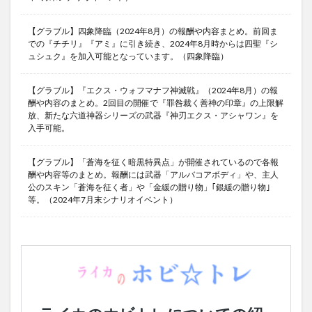
【グラブル】四象降臨（2024年8月）の報酬や内容まとめ。前回ま
での『チチリ』『アミ』に引き続き、2024年8月時からは四聖『シ
ュシュク』を加入可能となっています。（四象降臨）
【グラブル】『エクス・ウォフマナフ神滅戦』（2024年8月）の報
酬や内容のまとめ。2回目の開催で『罪咎裁く善神の印章』の上限解
放、新たな六道神器シリーズの武器『神刃エクス・アシャワン』を
入手可能。
【グラブル】「蒼海を征く暗黒特異点」が開催されているので各報
酬や内容等のまとめ。報酬には武器「アルバコアボディ」や、主人
公のスキン「蒼海を征く者」や「金緩の贈り物」｢銀緩の贈り物｣
等。（2024年7月末シナリオイベント）