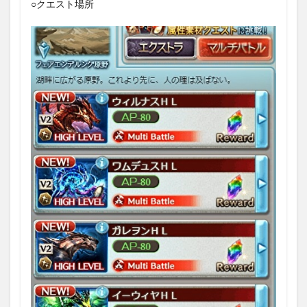
1.3
○クエスト場所
キャ
ラ強
化
「エ
ーテ
リア
ルプ
ラ
ス」
1.4
六竜
HLの
アッ
プデ
ート
まと
め