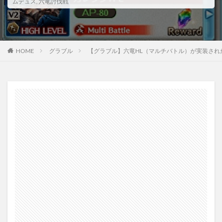
ムデュス
,
六竜討伐戦
HOME
グラブル
【グラブル】六竜HL（マルチバトル）が実装さ