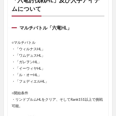
「六竜討伐戦HL」及び入手アイテ
HL」
ムについて
及び
入手
アイ
テム
につ
マルチバトル「六竜HL」
いて
1.1
○マルチバトル
マル
・「ウィルナスHL」
チバ
トル
・「ワムデュスHL」
「六
・「ガレヲンHL」
竜
HL」
・「イーウィヤHL」
・「ル・オーHL」
1.2
武器
・「フェディエルHL」
「ア
ンセ
○開始条件
スタ
・リンドブルムHLをクリア、そしてRank151以上で挑戦
ルシ
リー
可能。
ズ」