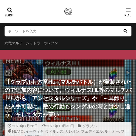
六竜マルチ
シャトラ
ガレヲン
【グラブル】六竜HL（マルチバトル）が実装された
ので追加内容について。ウィルナスHL等のマルチバ
トルから「アンセスタルシリーズ」や「～耳飾り」
が入手可能に。敵の行動もシングルの時とは少し違
う、そして火力が高い。
2020年7月28日
2021年10月30日
グラブル
HLソロ
,
イーウィヤ
,
ウィルナス
,
ガレオン
,
フェディエル
,
ル・オー
,
ワ