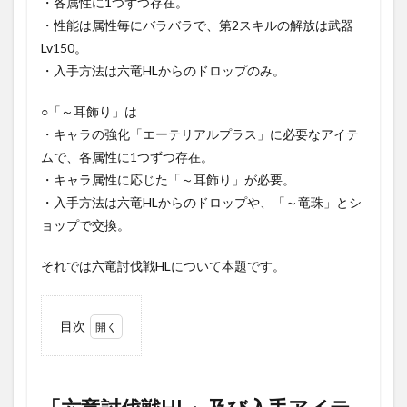
・各属性に1つずつ存在。
・性能は属性毎にバラバラで、第2スキルの解放は武器
Lv150。
・入手方法は六竜HLからのドロップのみ。
○「～耳飾り」は
・キャラの強化「エーテリアルプラス」に必要なアイテ
ムで、各属性に1つずつ存在。
・キャラ属性に応じた「～耳飾り」が必要。
・入手方法は六竜HLからのドロップや、「～竜珠」とシ
ョップで交換。
それでは六竜討伐戦HLについて本題です。
目次
1
「六
竜討
伐戦