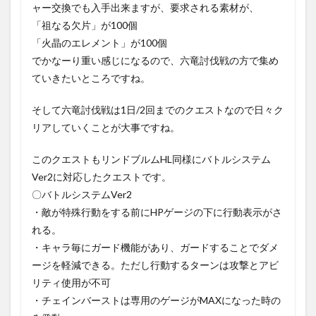
ャー交換でも入手出来ますが、要求される素材が、
「祖なる欠片」が100個
「火晶のエレメント」が100個
でかなーり重い感じになるので、六竜討伐戦の方で集め
ていきたいところですね。
そして六竜討伐戦は1日/2回までのクエストなので日々ク
リアしていくことが大事ですね。
このクエストもリンドブルムHL同様にバトルシステム
Ver2に対応したクエストです。
〇バトルシステムVer2
・敵が特殊行動をする前にHPゲージの下に行動表示がさ
れる。
・キャラ毎にガード機能があり、ガードすることでダメ
ージを軽減できる。ただし行動するターンは攻撃とアビ
リティ使用が不可
・チェインバーストは専用のゲージがMAXになった時の