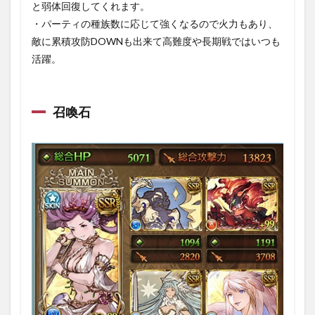
スター
と弱体回復してくれます。
・パーティの種族数に応じて強くなるので火力もあり、
1.5.9
⑨戦
敵に累積攻防DOWNも出来て高難度や長期戦ではいつも
闘：終
活躍。
了
1.5.10
〇戦闘結
召喚石
果
2
〇討
伐ま
とめ