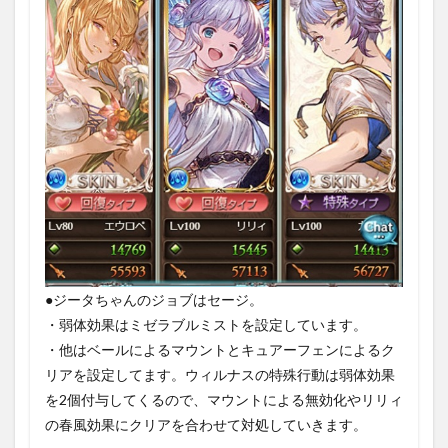
1.5
Lv150
ウィ
ルナ
ス戦
1.5.1
①開幕
1.5.2
②戦
闘：通
常攻撃
1.5.3
③
戦闘：マグ
●ジータちゃんのジョブはセージ。
マチェンバ
・弱体効果はミゼラブルミストを設定しています。
ー
・他はベールによるマウントとキュアーフェンによるク
（HP90%）
リアを設定してます。ウィルナスの特殊行動は弱体効果
1.5.4
を2個付与してくるので、マウントによる無効化やリリィ
④戦
闘：熱
の春風効果にクリアを合わせて対処していきます。
線