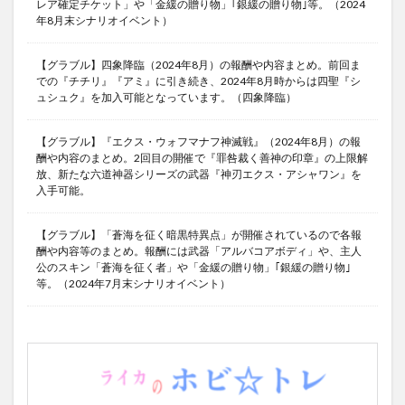
レア確定チケット」や「金緩の贈り物」｢銀緩の贈り物｣等。（2024
年8月末シナリオイベント）
【グラブル】四象降臨（2024年8月）の報酬や内容まとめ。前回ま
での『チチリ』『アミ』に引き続き、2024年8月時からは四聖『シ
ュシュク』を加入可能となっています。（四象降臨）
【グラブル】『エクス・ウォフマナフ神滅戦』（2024年8月）の報
酬や内容のまとめ。2回目の開催で『罪咎裁く善神の印章』の上限解
放、新たな六道神器シリーズの武器『神刃エクス・アシャワン』を
入手可能。
【グラブル】「蒼海を征く暗黒特異点」が開催されているので各報
酬や内容等のまとめ。報酬には武器「アルバコアボディ」や、主人
公のスキン「蒼海を征く者」や「金緩の贈り物」｢銀緩の贈り物｣
等。（2024年7月末シナリオイベント）