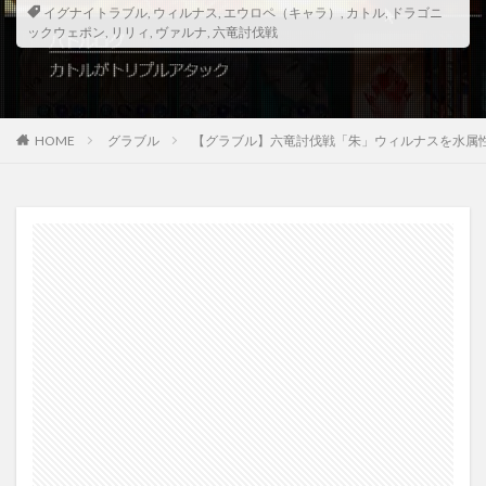
イグナイトラブル
,
ウィルナス
,
エウロペ（キャラ）
,
カトル
,
ドラゴニ
ックウェポン
,
リリィ
,
ヴァルナ
,
六竜討伐戦
HOME
グラブル
【グラブル】六竜討伐戦「朱」ウィルナスを水属