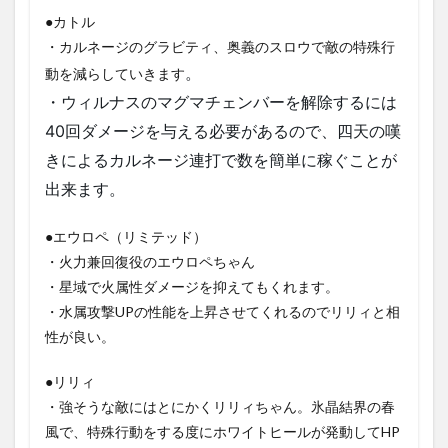
●カトル
1.5.5
⑤戦
・カルネージのグラビティ、奥義のスロウで敵の特殊行
闘：ハ
。
動を減らしていきます
ドロ
ン・ス
・ウィルナスのマグマチェンバーを解除するには
フィア
40回ダメージを与える必要があるので、四天の嘆
1.5.6
⑥
きによるカルネージ連打で数を簡単に稼ぐことが
戦闘：敵
HP60−40％
出来ます。
1.5.7
●エウロペ（リミテッド）
⑦戦
闘：形
・火力兼回復役のエウロペちゃん
態変
・星域で火属性ダメージを抑えてもくれます。
化・弱
体リセ
・水属攻撃UPの性能を上昇させてくれるのでリリィと相
ット
性が良い。
1.5.8
⑧戦
●リリィ
闘：ハ
・強そうな敵にはとにかくリリィちゃん。氷晶結界の春
ドロ
風で、特殊行動をする度にホワイトヒールが発動してHP
ン・バ