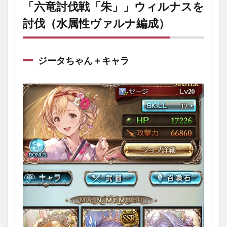
「朱」」
「六竜討伐戦「朱」」ウィルナスを
ウィルナ
討伐（水属性ヴァルナ編成）
スを討伐
（水属性
ヴァルナ
編成）
ジータちゃん＋キャラ
1.1
ジー
タち
ゃん
＋キ
ャラ
1.2
召喚
石
1.3
武器
1.4
ク
エスト
「六竜討
伐戦
「朱」」