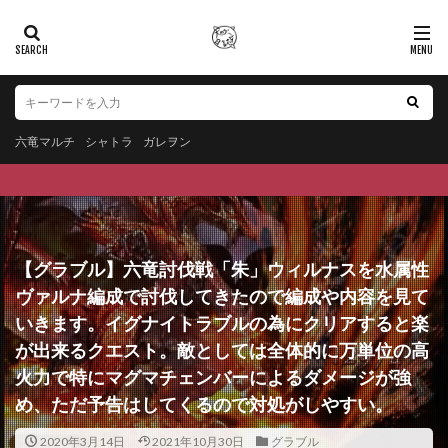
六竜マルチ
シャトラ
ガレヲン
【グラブル】六竜討伐戦「朱」ウィルナスを水属性
ヴァルナ編成で討伐してきたので編成や内容を見て
いきます。イグナイトラブルの為にクリアすると楽
が出来るクエスト。敵としては全体的に万単位の高
火力で特にマグマチェンバーによるダメージが強
め、ただ予告はしてくるので対処がしやすい。
2020年3月14日
2021年10月30日
グラブル