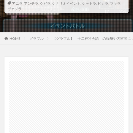
アニラ
,
アンチラ
,
クビラ
,
シナリオイベント
,
シャトラ
,
ビカラ
,
マキラ
,
ヴァジラ
HOME
グラブル
【グラブル】「十二神将会議」の報酬や内容等に