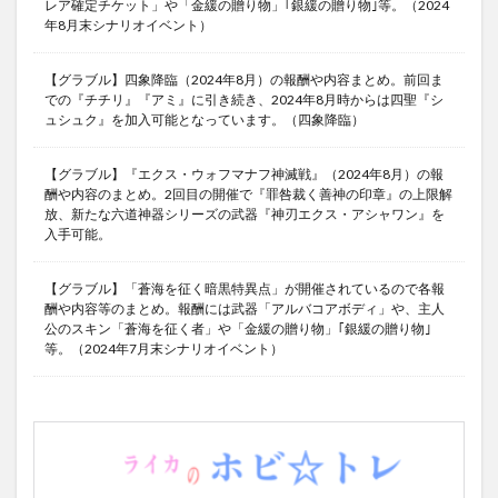
レア確定チケット」や「金緩の贈り物」｢銀緩の贈り物｣等。（2024
年8月末シナリオイベント）
【グラブル】四象降臨（2024年8月）の報酬や内容まとめ。前回ま
での『チチリ』『アミ』に引き続き、2024年8月時からは四聖『シ
ュシュク』を加入可能となっています。（四象降臨）
【グラブル】『エクス・ウォフマナフ神滅戦』（2024年8月）の報
酬や内容のまとめ。2回目の開催で『罪咎裁く善神の印章』の上限解
放、新たな六道神器シリーズの武器『神刃エクス・アシャワン』を
入手可能。
【グラブル】「蒼海を征く暗黒特異点」が開催されているので各報
酬や内容等のまとめ。報酬には武器「アルバコアボディ」や、主人
公のスキン「蒼海を征く者」や「金緩の贈り物」｢銀緩の贈り物｣
等。（2024年7月末シナリオイベント）