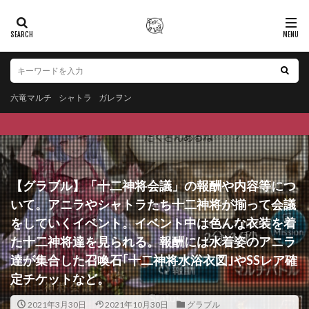
六竜マルチ
シャトラ
ガレヲン
【グラブル】「十二神将会議」の報酬や内容等につ
いて。アニラやシャトラたち十二神将が揃って会議
をしていくイベント。イベント中は色んな衣装を着
た十二神将達を見られる。報酬には水着姿のアニラ
達が集合した召喚石｢十二神将水浴衣図｣やSSレア確
定チケットなど。
2021年3月30日
2021年10月30日
グラブル