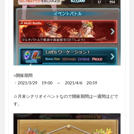
プア・
ウイ」
1.2.3
SSレア
確定チ
ケット
1.2.4
ダマス
カス骸
晶等の
報酬
○開催期間
1.3
スト
・2021/3/29 19:00 ～ 2021/4/6 20:59
ーリ
ーの
☆月末シナリオイベントなので開催期間は一週間ほどで
進行
す。
1.4
周回
（戦
貨や
召喚