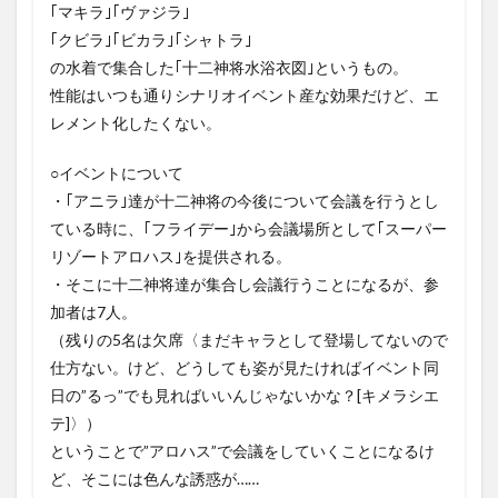
｢マキラ｣｢ヴァジラ｣
｢クビラ｣｢ビカラ｣｢シャトラ｣
の水着で集合した｢十二神将水浴衣図｣というもの。
性能はいつも通りシナリオイベント産な効果だけど、エ
レメント化したくない。
○イベントについて
・｢アニラ｣達が十二神将の今後について会議を行うとし
ている時に、｢フライデー｣から会議場所として｢スーパー
リゾートアロハス｣を提供される。
・そこに十二神将達が集合し会議行うことになるが、参
加者は7人。
（残りの5名は欠席〈まだキャラとして登場してないので
仕方ない。けど、どうしても姿が見たければイベント同
日の”るっ”でも見ればいいんじゃないかな？[キメラシエ
テ]〉）
ということで”アロハス”で会議をしていくことになるけ
ど、そこには色んな誘惑が……