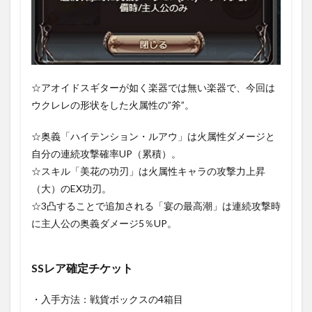
☆アオイドスギターが如く楽器では無い楽器で、今回は
ウクレレの形状をした火属性の”斧”。
☆奥義「ハイテンション・ルアウ」は火属性ダメージと
自分の連続攻撃確率UP（累積）。
☆スキル「美花の功刃」は火属性キャラの攻撃力上昇
（大）のEX功刃。
☆3凸することで追加される「宴の最高潮」は連続攻撃時
に主人公の奥義ダメージ5％UP。
SSレア確定チケット
・入手方法：戦貨ボックスの4箱目