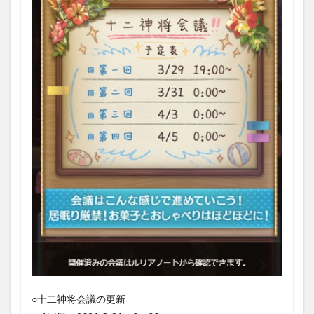
石、
武器
集
め）
2
戦貨
20
箱を
開け
る時
の戦
貨数
の目
安
3
まと
め
○十二神将会議の更新