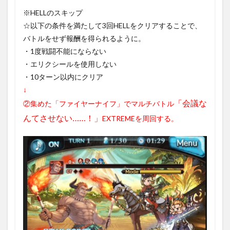
※HELLのスキップ
☆以下の条件を満たして3回HELLをクリアすることで、
バトルをせず報酬を得られるように。
・1度戦闘不能にならない
・エリクシールを使用しない
・10ターン以内にクリア
↓
「会議な
②集めた「ファイヤーナイフ」でマルチバトル
んてさせない……！」
EXTREMEを周回する。