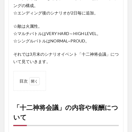
ングの構成。
☆エンディング後のシナリオが2日毎に追加。
☆敵は火属性。
☆マルチバトルはVERY HARD～HIGH LEVEL。
☆シングルバトルはNORMAL~PROUD。
それでは3月末のシナリオイベント「十二神将会議」につ
いて見ていきます。
目次
1
「十
二神
将会
「十二神将会議」の内容や報酬につ
議」
いて
の内
容や
報酬
につ