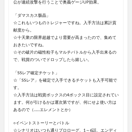
公が連続攻撃を行うことで奥義ゲージUP効果。
「ダマスカス骸晶」
☆これもいつものトレジャーですね。入手方法は累計貢
献度から。
☆十天衆の限界超越でより需要が高まったので、集めて
おきたいですね。
☆その破片の磁性粒子もマルチバトルから入手出来るの
で、戦貨のついでドロップしたら嬉しい。
「SSレア確定チケット」
☆「SSレア」を確定で入手できるチケットも入手可能で
す。
☆入手方法は戦貨ボックスの4ボックス目に設定されてい
ます。何が引けるかは運次第ですが、何にせよ使い方は
あるので（……エレメントとか）
○イベントストーリーとバトル
☆シナリオはいつも通りプロローグ、1～6話、エンディ