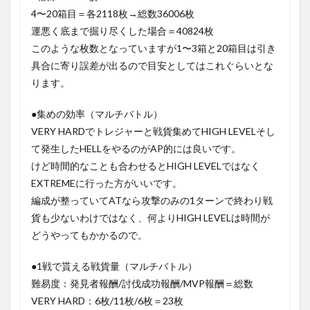
4〜20箱目＝各2118枚→総数36006枚
運悪く底まで掘り尽くした場合＝40824枚
このような枚数となっていますが1〜3箱と20箱目は引き
具合に寄り誤差が出るので目安としてはこれぐらいとな
ります。
●集めの効率（マルチバトル）
VERY HARDでトレジャーと戦貨集めてHIGH LEVELそし
て発生したHELLをやるのがAP的には良いです。
けど時間的なことも合わせるとHIGH LEVELではなく
EXTREMEに行った方がいいです。
編成が整っていてATなら攻撃のみの1ターンで終わり戦
貨も少ないわけではなく、何よりHIGH LEVELは時間が
どうやってもかかるので。
●1戦で貰える戦貨量（マルチバトル）
難易度：発見者報酬/討伐成功報酬/MVP報酬＝総数
VERY HARD：6枚/11枚/6枚＝23枚