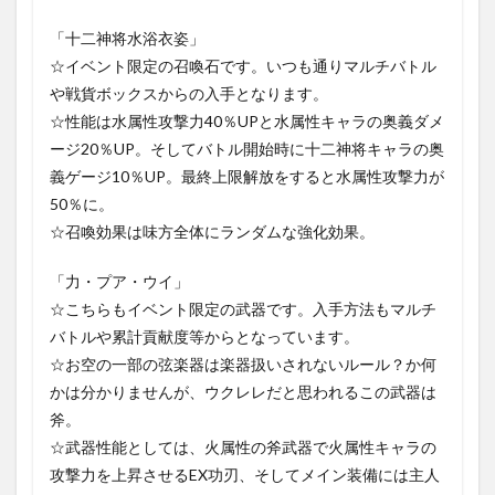
「十二神将水浴衣姿」
☆イベント限定の召喚石です。いつも通りマルチバトル
や戦貨ボックスからの入手となります。
☆性能は水属性攻撃力40％UPと水属性キャラの奥義ダメ
ージ20％UP。そしてバトル開始時に十二神将キャラの奥
義ゲージ10％UP。最終上限解放をすると水属性攻撃力が
50％に。
☆召喚効果は味方全体にランダムな強化効果。
「力・プア・ウイ」
☆こちらもイベント限定の武器です。入手方法もマルチ
バトルや累計貢献度等からとなっています。
☆お空の一部の弦楽器は楽器扱いされないルール？か何
かは分かりませんが、ウクレレだと思われるこの武器は
斧。
☆武器性能としては、火属性の斧武器で火属性キャラの
攻撃力を上昇させるEX功刃、そしてメイン装備には主人