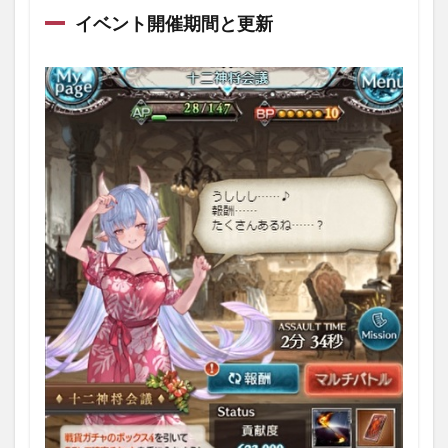
いて
イベント開催期間と更新
1.1
イベ
ント
開催
期間
と更
新
1.2
イベ
ント
報酬
1.2.1
召喚石
「十二
神将水
浴衣
図」
1.2.2
武器
「力・