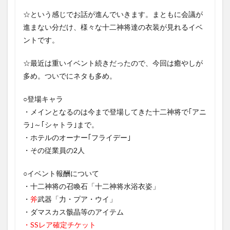
☆という感じでお話が進んでいきます。まともに会議が
進まない分だけ、様々な十二神将達の衣装が見れるイベ
ントです。
☆最近は重いイベント続きだったので、今回は癒やしが
多め。ついでにネタも多め。
○登場キャラ
・メインとなるのは今まで登場してきた十二神将で｢アニ
ラ｣～｢シャトラ｣まで。
・ホテルのオーナー｢フライデー｣
・その従業員の2人
○イベント報酬について
・十二神将の召喚石「十二神将水浴衣姿」
・
斧
武器「力・プア・ウイ」
・ダマスカス骸晶等のアイテム
・SSレア確定チケット