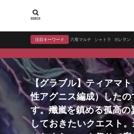
注目キーワード
六竜マルチ
シャトラ
ガレヲン
【グラブル】ティアマト
性アグニス編成）したの
す。殲嵐を鎮める孤高の
しておきたいクエスト。