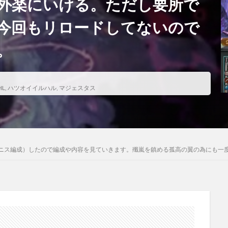
外楽にいける。ただし要所で
今回もリロードしてないので
。
L
,
ハツオイイルハル
,
マジェスタス
グニス編成）したので編成や内容を見ていきます。殲嵐を鎮める孤高の翼の為にも一