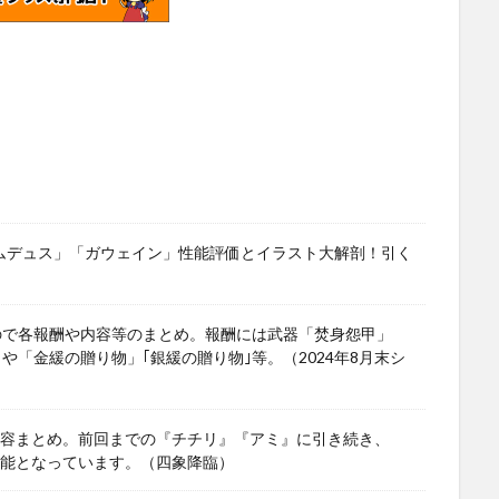
ワムデュス」「ガウェイン」性能評価とイラスト大解剖！引く
ので各報酬や内容等のまとめ。報酬には武器「焚身怨甲」
」や「金緩の贈り物」｢銀緩の贈り物｣等。（2024年8月末シ
や内容まとめ。前回までの『チチリ』『アミ』に引き続き、
可能となっています。（四象降臨）