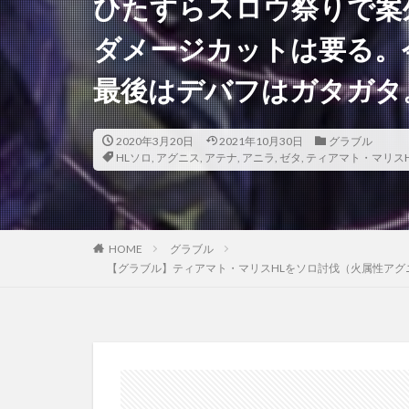
ひたすらスロウ祭りで案
ダメージカットは要る。
最後はデバフはガタガタ
2020年3月20日
2021年10月30日
グラブル
HLソロ
,
アグニス
,
アテナ
,
アニラ
,
ゼタ
,
ティアマト・マリスH
HOME
グラブル
【グラブル】ティアマト・マリスHLをソロ討伐（火属性ア