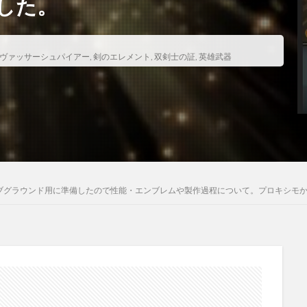
した。
ヴァッサーシュパイアー
,
剣のエレメント
,
双剣士の証
,
英雄武器
ブグラウンド用に準備したので性能・エンブレムや製作過程について。プロキシモ