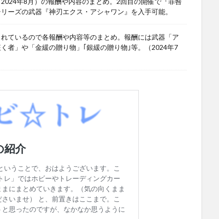
024年8月）の報酬や内容のまとめ。2回目の開催で『罪咎
シリーズの武器『神刃エクス・アシャワン』を入手可能。
されているので各報酬や内容等のまとめ。報酬には武器「ア
者」や「金緩の贈り物」｢銀緩の贈り物｣等。（2024年7