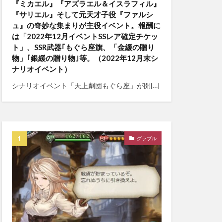
『ミカエル』『アズラエル＆イスラフィル』
『サリエル』そして元天才子役『ファルシ
ュ』の奇妙な集まりが主役イベント。報酬に
は「2022年12月イベントSSレア確定チケッ
ト」、SSR武器｢もぐら座旗、「金緩の贈り
物」｢銀緩の贈り物｣等。（2022年12月末シ
ナリオイベント）
シナリオイベント「天上劇団もぐら座」が開[…]
グラブル