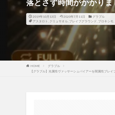
落とさず時間がかかりま
2019年10月13日
2020年7月11日
グラブル
アスタロト
,
クリュサオル
,
ブレイブグラウンド
,
プロキシモ
,
HOME
グラブル
【グラブル】光属性ヴァッサーシュパイアーを闇属性ブレイ