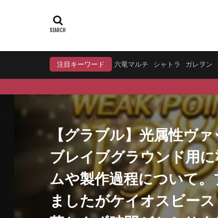
注目キーワード
六竜マルチ
シャトラ
ガレヲン
【グラブル】光属性ヴァ
ブレイブグラウンド用に
ムや製作過程について。
ましたがケイオスビース