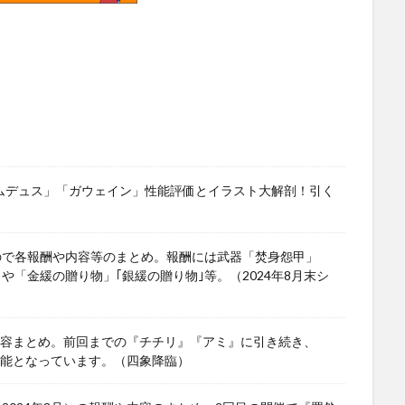
ワムデュス」「ガウェイン」性能評価とイラスト大解剖！引く
ので各報酬や内容等のまとめ。報酬には武器「焚身怨甲」
」や「金緩の贈り物」｢銀緩の贈り物｣等。（2024年8月末シ
や内容まとめ。前回までの『チチリ』『アミ』に引き続き、
可能となっています。（四象降臨）