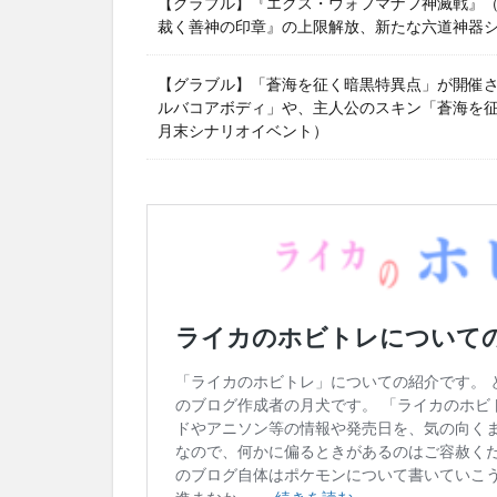
【グラブル】『エクス・ウォフマナフ神滅戦』（2
裁く善神の印章』の上限解放、新たな六道神器
【グラブル】「蒼海を征く暗黒特異点」が開催
ルバコアボディ」や、主人公のスキン「蒼海を征く
月末シナリオイベント）