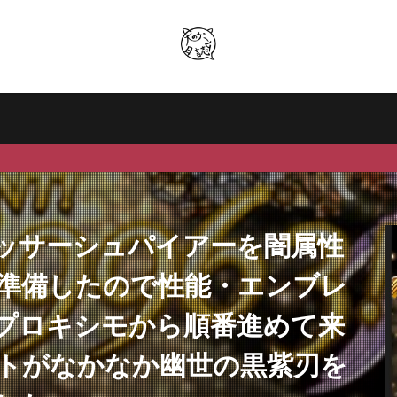
ッサーシュパイアーを闇属性
準備したので性能・エンブレ
プロキシモから順番進めて来
トがなかなか幽世の黒紫刃を